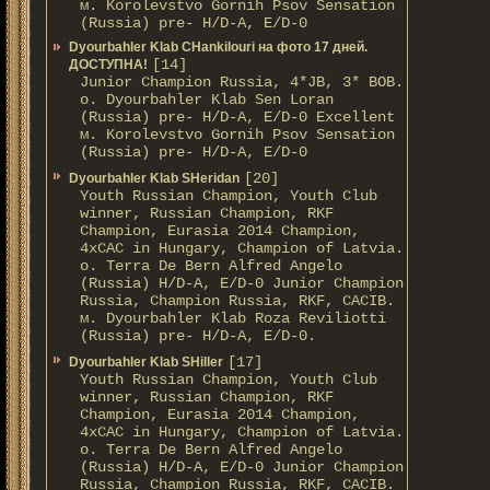
м. Korolevstvo Gornih Psov Sensation
(Russia) pre- H/D-A, E/D-0
Dyourbahler Klab CHankilouri на фото 17 дней.
[14]
ДОСТУПНА!
Junior Champion Russia, 4*JB, 3* BOB.
о. Dyourbahler Klab Sen Loran
(Russia) pre- H/D-A, E/D-0 Excellent
м. Korolevstvo Gornih Psov Sensation
(Russia) pre- H/D-A, E/D-0
[20]
Dyourbahler Klab SHeridan
Youth Russian Champion, Youth Club
winner, Russian Champion, RKF
Champion, Eurasia 2014 Champion,
4xCAC in Hungary, Champion of Latvia.
о. Terra De Bern Alfred Angelo
(Russia) H/D-A, E/D-0 Junior Champion
Russia, Champion Russia, RKF, CACIB.
м. Dyourbahler Klab Roza Reviliotti
(Russia) pre- H/D-A, E/D-0.
[17]
Dyourbahler Klab SHiller
Youth Russian Champion, Youth Club
winner, Russian Champion, RKF
Champion, Eurasia 2014 Champion,
4xCAC in Hungary, Champion of Latvia.
о. Terra De Bern Alfred Angelo
(Russia) H/D-A, E/D-0 Junior Champion
Russia, Champion Russia, RKF, CACIB.