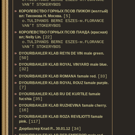
VAN'T STOKERYBOS
КОРОЛЕВСТВО ГОРНЫХ ПСОВ ПИЖОН (желтый)
[5]
вл: Тихонова Н. Москва.
о.TULIPANOS BERNI ESZES-м.FLORANCE
VAN'T STOKERYBOS
КОРОЛЕВСТВО ГОРНЫХ ПСОВ ПАНДА (красная)
[22]
вл; Nelly Lin.
о.TULIPANOS BERNI ESZES-м.FLORANCE
VAN'T STOKERYBOS
DYOURBAHLER KLAB REYN DE VIN male green.
[50]
DYOURBAHLER KLAB ROYAL VINYARD male blue.
[32]
[33]
DYOURBAHLER KLAB ROMANA famale red.
DYOURBAHLER KLAB ROYAL ROUZ famale purple.
[7]
DYOURBAHLER KLAB RU DE KURTILE famale
[35]
fucshia
DYOURBAHLER KLAB RUZHEVINA famale cherry.
[16]
DYOURBAHLER KLAB ROZA REVILIOTTI famale
[117]
pink.
[34]
Дюрбахлер Клаб Р... 30.01.12