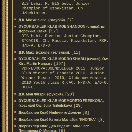
BIS bebi, R. BIS bebi. Junior
Champion of Uzbekistan. Ch.
Uzbekistan.
[7]
Д.К. Матик Кюве. (голубой).
DYOURBAHLER KLAB MOE SHANDON (слива). вл:
[57]
Дорохина Юлия.
BIS bebi. Russian Junior Champion,
3*САСIB, Ch. Russia, Kazakhstan, RKF.
Н/D-A. E/D-O.
[11]
Д.К. Макс Божоле. (зелёный).
DYOURBAHLER KLAB MORRO SHABLI (вишня). Ow:
[197]
Kira Martin Hungary
VDH-EUROPAJUGENDSIEGER 2011, Junior
Club Winner of Croatia 2010, Junior
Winner Kassel 2010, Clubshow Austria
2010 Youth class R.CAC. Н/D-A, E/D-0,
OCD-0.
[20]
Д.К. Мон Флэри. (фуксия).
DYOURBAHLER KLAB MORMORETO FRESKOBA.
[28]
(красная) Ow: Julia Tsibulskaya
[8]
Дюрбахлер Клаб Инфините Дольче
[8]
Дюрбахлер Клаб Катена Мальбек "КНОПКА"
Дюрбахлер Клаб Деа Риденс "АФА" вл:
[6]
Пирожкова О. Москва.