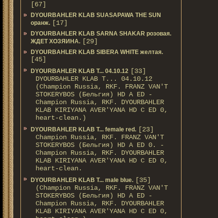
[67]
DYOURBAHLER KLAB SUASAPAWA THE SUN
[17]
оранж.
DYOURBAHLER KLAB SARNA SHAKAR розовая.
[29]
ЖДЕТ ХОЗЯИНА.
DYOURBAHLER KLAB SIBERA WHITE желтая.
[45]
[33]
DYOURBAHLER KLAB T... 04.10.12
DYOURBAHLER KLAB T... 04.10.12
(Champion Russia, RKF. FRANZ VAN'T
STOKERYBOS (Бельгия) HD А ED -
Champion Russia, RKF. DYOURBAHLER
KLAB KIRIYANA AVER'YANA HD С ED 0,
heart-clean.)
[23]
DYOURBAHLER KLAB T... female red.
Champion Russia, RKF. FRANZ VAN'T
STOKERYBOS (Бельгия) HD А ED 0. -
Champion Russia, RKF. DYOURBAHLER
KLAB KIRIYANA AVER'YANA HD С ED 0,
heart-clean.
[35]
DYOURBAHLER KLAB T... male blue.
(Champion Russia, RKF. FRANZ VAN'T
STOKERYBOS (Бельгия) HD А ED -
Champion Russia, RKF. DYOURBAHLER
KLAB KIRIYANA AVER'YANA HD С ED 0,