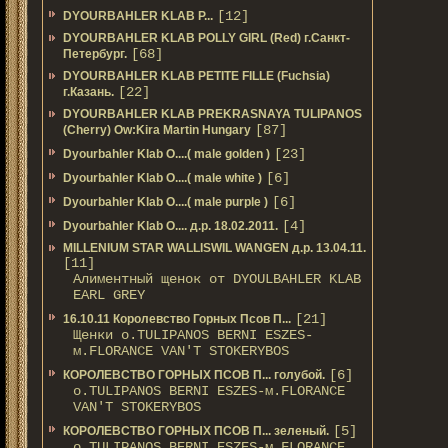
[12]
DYOURBAHLER KLAB P...
DYOURBAHLER KLAB POLLY GIRL (Red) г.Санкт-
[68]
Петербург.
DYOURBAHLER KLAB PETITE FILLE (Fuchsia)
[22]
г.Казань.
DYOURBAHLER KLAB PREKRASNAYA TULIPANOS
[87]
(Cherry) Ow:Kira Martin Hungary
[23]
Dyourbahler Klab O....( male golden )
[6]
Dyourbahler Klab O....( male white )
[6]
Dyourbahler Klab O....( male purple )
[4]
Dyourbahler Klab O.... д.р. 18.02.2011.
MILLENIUM STAR WALLISWIL WANGEN д.р. 13.04.11.
[11]
Алиментный щенок от DYOULBAHLER KLAB
EARL GREY
[21]
16.10.11 Королевство Горных Псов П...
Щенки о.TULIPANOS BERNI ESZES-
м.FLORANCE VAN'T STOKERYBOS
[6]
КОРОЛЕВСТВО ГОРНЫХ ПСОВ П... голубой.
о.TULIPANOS BERNI ESZES-м.FLORANCE
VAN'T STOKERYBOS
[5]
КОРОЛЕВСТВО ГОРНЫХ ПСОВ П... зеленый.
о.TULIPANOS BERNI ESZES-м.FLORANCE