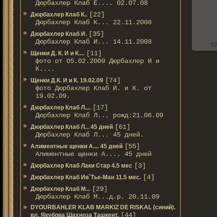
Дюрбахлер Клаб Е.... 02.07.08
[22]
Дюрбахлер Клаб К..
Дюрбахлер Клаб К... 22.11.2008
[35]
Дюрбахлер Клаб И.
Дюрбахлер Клаб И... 14.11.2008
[11]
Щенки Д. К. И и К....
фото от 05.02.2009 Дюрбахлер И и
К....
[74]
Щенки Д.К. И и К. 19.02.09
фото Дюрбахлер Клаб И. и К. от
19.02.09.
[17]
Дюрбахлер Клаб Л....
Дюрбахлер Клаб Л... рожд:21.06.09
[61]
Дюрбахлер Клаб Л... 45 дней
Дюрбахлер Клаб Л... 45 дней.
[55]
Алиментные щенки А.... 45 дней
Алиментные щенки А.... 45 дней
[3]
Дюрбахлер Клаб Лаки Стар 4.5 мес
[4]
Дюрбахлер Клаб Ив`Тье-Ман 11.5 мес.
[29]
Дюрбахлер Клаб М...
Дюрбахлер Клаб М...д.р. 20.11.09
DYOURBAHLER KLAB MARKIZ DE RISKAL (синий).
[44]
вл. Якубова Шахноза Ташкент.