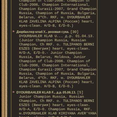
Champion of Club-2006. Champion of
Club-2006, Champion International,
Champion Eurasii-2007, Grand Champion
Russia, Champion of Russia, Bulgaria,
Belarus, 4*Ch. RKF, м. DYOURBAHLER
KLAB ZAVELINA ALPINA (Россия) heart,
eyes-clean. H/D-В, E/D-0.)
[30]
Дюрбахлер клаб У... розовая сука.
DYOURBAHLER KLAB U... д.р. 01.04.13.
(Junior Champion Russia, Russian
Champion, Ch RKF. о. TULIPANOS BERNI
ESZES (Венгрия) heart, eyes-clean.
H/D-A, E/D-0.- Junior Champion
Russia, Belarus, Moldova, Junior
Champion of Club-2006. Champion of
Club-2006, Champion International,
Champion Eurasii-2007, Grand Champion
Russia, Champion of Russia, Bulgaria,
Belarus, 4*Ch. RKF, м. DYOURBAHLER
KLAB ZAVELINA ALPINA (Россия) heart,
eyes-clean. H/D-В, E/D-0.)
[5]
DYOURBAHLER KLAB F... д.р. 05.06.13.
Junior Champion Russia, Russian
Champion, Ch RKF. о. TULIPANOS BERNI
ESZES (Венгрия) heart, eyes-clean.
H/D-A, E/D-0. Champion Russia, RKF.
м.DYOURBAHLER KLAB KIRIYANA AVER'YANA