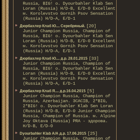
Russia, BIG! о. Dyourbahler Klab Sen
Loran (Russia) H/D-B, E/D-0 Excellent
м. Korolevstvo Gornih Psov Sensation
(Russia) H/D-A, E/D-1
[20]
Дюрбахлер Клаб Ю.... Серебряный.
Junior Champion Russia, Champion of
Russia, BIG! о. Dyourbahler Klab Sen
Loran (Russia) H/D-B, E/D-0 Excellent
м. Korolevstvo Gornih Psov Sensation
(Russia) H/D-A, E/D-1
[33]
Дюрбахлер Клаб Ю.... д.р. 28.01.2015
Junior Champion Russia, Champion of
Russia, BIG! о. Dyourbahler Klab Sen
Loran (Russia) H/D-B, E/D-0 Excellent
м. Korolevstvo Gornih Psov Sensation
(Russia) H/D-A, E/D-1
[5]
Дюрбахлер Клаб Я.... д.р.16.04.2015
Junior Champion Russia, Champion of
Russia, Azerbaijan. 3CACIB, 2*BIG,
2*BIG! о. Dyourbahler Klab Sen Loran
(Russia) H/D-B, E/D-0 Junior Champion
Russia, Champion of Russia. м. Alpine
Joy Oktava (Russia) PRA - здорова.
H/D-B, E/D-0
[25]
Dyourbahler Klab A/А д.р. 17.06.2015
Junior Champion Russia, Champion of