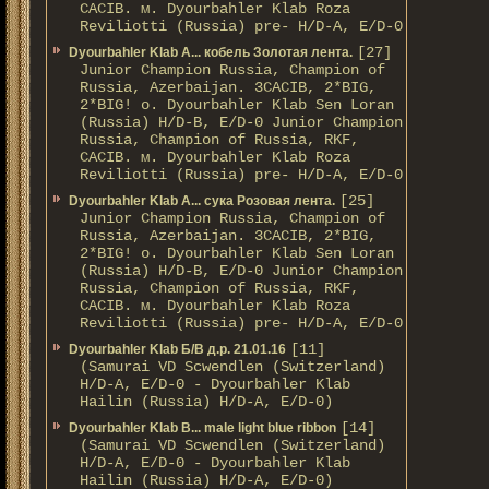
CACIB. м. Dyourbahler Klab Roza
Reviliotti (Russia) pre- H/D-A, E/D-0
[27]
Dyourbahler Klab A... кобель Золотая лента.
Junior Champion Russia, Champion of
Russia, Azerbaijan. 3CACIB, 2*BIG,
2*BIG! о. Dyourbahler Klab Sen Loran
(Russia) H/D-B, E/D-0 Junior Champion
Russia, Champion of Russia, RKF,
CACIB. м. Dyourbahler Klab Roza
Reviliotti (Russia) pre- H/D-A, E/D-0
[25]
Dyourbahler Klab A... сука Розовая лента.
Junior Champion Russia, Champion of
Russia, Azerbaijan. 3CACIB, 2*BIG,
2*BIG! о. Dyourbahler Klab Sen Loran
(Russia) H/D-B, E/D-0 Junior Champion
Russia, Champion of Russia, RKF,
CACIB. м. Dyourbahler Klab Roza
Reviliotti (Russia) pre- H/D-A, E/D-0
[11]
Dyourbahler Klab Б/B д.р. 21.01.16
(Samurai VD Scwendlen (Switzerland)
H/D-A, E/D-0 - Dyourbahler Klab
Hailin (Russia) H/D-A, E/D-0)
[14]
Dyourbahler Klab B... male light blue ribbon
(Samurai VD Scwendlen (Switzerland)
H/D-A, E/D-0 - Dyourbahler Klab
Hailin (Russia) H/D-A, E/D-0)