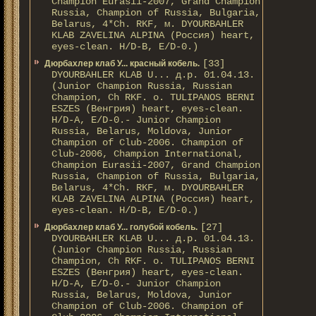
Champion Eurasii-2007, Grand Champion
Russia, Champion of Russia, Bulgaria,
Belarus, 4*Ch. RKF, м. DYOURBAHLER
KLAB ZAVELINA ALPINA (Россия) heart,
eyes-clean. H/D-В, E/D-0.)
[33]
Дюрбахлер клаб У... красный кобель.
DYOURBAHLER KLAB U... д.р. 01.04.13.
(Junior Champion Russia, Russian
Champion, Ch RKF. о. TULIPANOS BERNI
ESZES (Венгрия) heart, eyes-clean.
H/D-A, E/D-0.- Junior Champion
Russia, Belarus, Moldova, Junior
Champion of Club-2006. Champion of
Club-2006, Champion International,
Champion Eurasii-2007, Grand Champion
Russia, Champion of Russia, Bulgaria,
Belarus, 4*Ch. RKF, м. DYOURBAHLER
KLAB ZAVELINA ALPINA (Россия) heart,
eyes-clean. H/D-В, E/D-0.)
[27]
Дюрбахлер клаб У... голубой кобель.
DYOURBAHLER KLAB U... д.р. 01.04.13.
(Junior Champion Russia, Russian
Champion, Ch RKF. о. TULIPANOS BERNI
ESZES (Венгрия) heart, eyes-clean.
H/D-A, E/D-0.- Junior Champion
Russia, Belarus, Moldova, Junior
Champion of Club-2006. Champion of