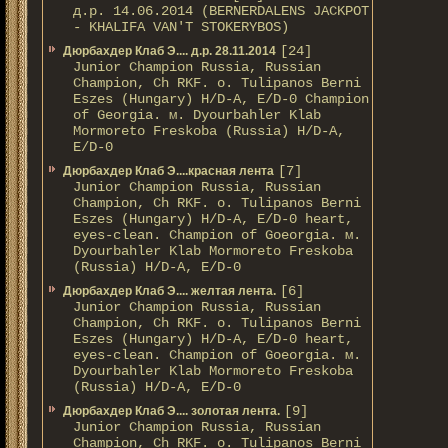
д.р. 14.06.2014 (BERNERDALENS JACKPOT
- KHALIFA VAN'T STOKERYBOS)
[24]
Дюрбахдер Клаб Э.... д.р. 28.11.2014
Junior Champion Russia, Russian
Champion, Ch RKF. о. Tulipanos Berni
Eszes (Hungary) H/D-A, E/D-0 Champion
of Georgia. м. Dyourbahler Klab
Mormoreto Freskoba (Russia) H/D-A,
E/D-0
[7]
Дюрбахдер Клаб Э....красная лента
Junior Champion Russia, Russian
Champion, Ch RKF. о. Tulipanos Berni
Eszes (Hungary) H/D-A, E/D-0 heart,
eyes-clean. Champion of Gоeorgia. м.
Dyourbahler Klab Mormoreto Freskoba
(Russia) H/D-А, E/D-0
[6]
Дюрбахдер Клаб Э.... желтая лента.
Junior Champion Russia, Russian
Champion, Ch RKF. о. Tulipanos Berni
Eszes (Hungary) H/D-A, E/D-0 heart,
eyes-clean. Champion of Gоeorgia. м.
Dyourbahler Klab Mormoreto Freskoba
(Russia) H/D-А, E/D-0
[9]
Дюрбахдер Клаб Э.... золотая лента.
Junior Champion Russia, Russian
Champion, Ch RKF. о. Tulipanos Berni