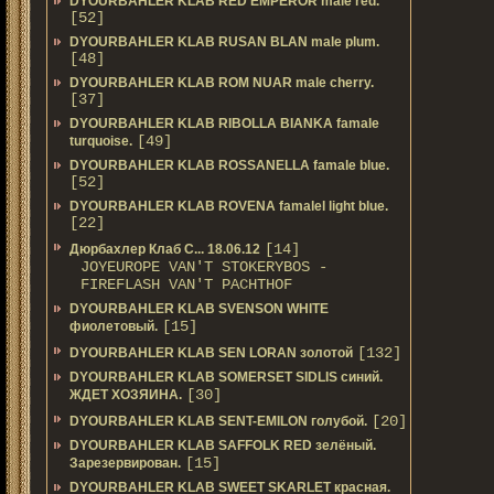
DYOURBAHLER KLAB RED EMPEROR male red.
[52]
DYOURBAHLER KLAB RUSAN BLAN male plum.
[48]
DYOURBAHLER KLAB ROM NUAR male cherry.
[37]
DYOURBAHLER KLAB RIBOLLA BIANKA famale
[49]
turquoise.
DYOURBAHLER KLAB ROSSANELLA famale blue.
[52]
DYOURBAHLER KLAB ROVENA famalel light blue.
[22]
[14]
Дюрбахлер Клаб C... 18.06.12
JOYEUROPE VAN'T STOKERYBOS -
FIREFLASH VAN'T PACHTHOF
DYOURBAHLER KLAB SVENSON WHITE
[15]
фиолетовый.
[132]
DYOURBAHLER KLAB SEN LORAN золотой
DYOURBAHLER KLAB SOMERSET SIDLIS синий.
[30]
ЖДЕТ ХОЗЯИНА.
[20]
DYOURBAHLER KLAB SENT-EMILON голубой.
DYOURBAHLER KLAB SAFFOLK RED зелёный.
[15]
Зарезервирован.
DYOURBAHLER KLAB SWEET SKARLET красная.