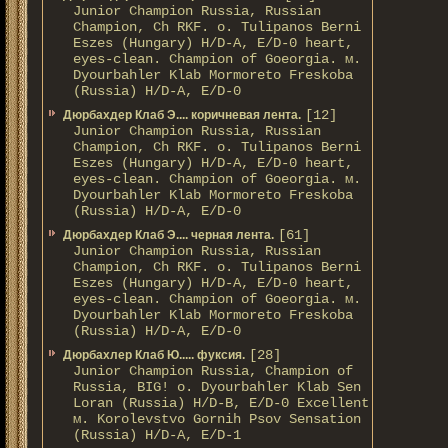
Junior Champion Russia, Russian
Champion, Ch RKF. о. Tulipanos Berni
Eszes (Hungary) H/D-A, E/D-0 heart,
eyes-clean. Champion of Gоeorgia. м.
Dyourbahler Klab Mormoreto Freskoba
(Russia) H/D-А, E/D-0
[12]
Дюрбахдер Клаб Э.... коричневая лента.
Junior Champion Russia, Russian
Champion, Ch RKF. о. Tulipanos Berni
Eszes (Hungary) H/D-A, E/D-0 heart,
eyes-clean. Champion of Gоeorgia. м.
Dyourbahler Klab Mormoreto Freskoba
(Russia) H/D-А, E/D-0
[61]
Дюрбахдер Клаб Э.... черная лента.
Junior Champion Russia, Russian
Champion, Ch RKF. о. Tulipanos Berni
Eszes (Hungary) H/D-A, E/D-0 heart,
eyes-clean. Champion of Gоeorgia. м.
Dyourbahler Klab Mormoreto Freskoba
(Russia) H/D-А, E/D-0
[28]
Дюрбахлер Клаб Ю..... фуксия.
Junior Champion Russia, Champion of
Russia, BIG! о. Dyourbahler Klab Sen
Loran (Russia) H/D-B, E/D-0 Excellent
м. Korolevstvo Gornih Psov Sensation
(Russia) H/D-A, E/D-1