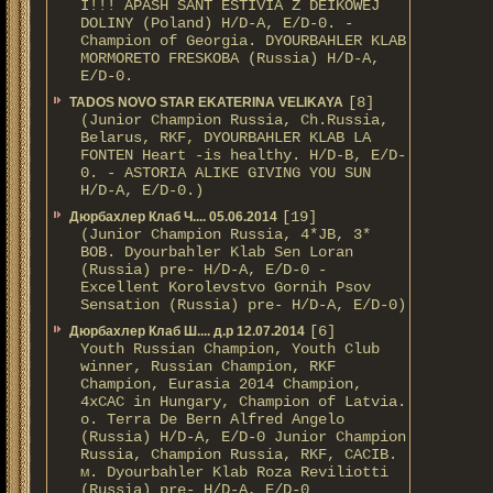
I!!! APASH SANT ESTIVIA Z DEIKOWEJ
DOLINY (Poland) H/D-A, E/D-0. -
Champion of Georgia. DYOURBAHLER KLAB
MORMORETO FRESKOBA (Russia) H/D-A,
E/D-0.
[8]
TADOS NOVO STAR EKATERINA VELIKAYA
(Junior Champion Russia, Ch.Russia,
Belarus, RKF, DYOURBAHLER KLAB LA
FONTEN Heart -is healthy. H/D-В, E/D-
0. - ASTORIA ALIKE GIVING YOU SUN
H/D-А, E/D-0.)
[19]
Дюрбахлер Клаб Ч.... 05.06.2014
(Junior Champion Russia, 4*JB, 3*
BOB. Dyourbahler Klab Sen Loran
(Russia) pre- H/D-A, E/D-0 -
Excellent Korolevstvo Gornih Psov
Sensation (Russia) pre- H/D-A, E/D-0)
[6]
Дюрбахлер Клаб Ш.... д.р 12.07.2014
Youth Russian Champion, Youth Club
winner, Russian Champion, RKF
Champion, Eurasia 2014 Champion,
4xCAC in Hungary, Champion of Latvia.
о. Terra De Bern Alfred Angelo
(Russia) H/D-A, E/D-0 Junior Champion
Russia, Champion Russia, RKF, CACIB.
м. Dyourbahler Klab Roza Reviliotti
(Russia) pre- H/D-A, E/D-0