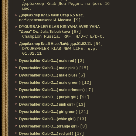
Дюрбахлер Клаб Деа Риденс на фото 16
мес.
Дюрбахлер Клаб Лаки Стар 6.5 мес.
[9]
вл:Черепенникова И. Москва.
DYOURBAHLER KLAB KIRIYANA AVER'YANA
[87]
"Дора" Ow: Julia Tsibulskaya
Champion Russia, RKF. H/D-С E/D-0.
[54]
Дюрбахлер Клаб Нью Лайф д.р.01.02.11.
DYOURBAHLER KLAB NEW LIFE. д.р.
01.02.11
[3]
Dyourbahler Klab O....( male red )
[15]
Dyourbahler Klab O....( male pink )
[6]
Dyourbahler Klab O....( male blue)
[12]
Dyourbahler Klab O....( male green )
[7]
Dyourbahler Klab O....( male crimson )
[21]
Dyourbahler Klab O....( purple girl )
[13]
Dyourbahler Klab O....( pink girl )
[21]
Dyourbahler Klab O....( girl green )
[13]
Dyourbahler Klab O....(white girl )
[3]
Dyourbahler Klab O....(orange girl )
[17]
Dyourbahler Klab O....( red girl )