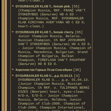
heart-clean.)
[55]
DYOURBAHLER KLAB T... female pink.
(Champion Russia, RKF. FRANZ VAN'T
STOKERYBOS (Бельгия) HD А ED -
Champion Russia, RKF. DYOURBAHLER
KLAB KIRIYANA AVER'YANA HD С ED 0,
heart-clean.)
[65]
DYOURBAHLER KLAB T... female cherry.
Junior Champion Russia, Belarus.
Russian Champion, Ch RKF JOYEUROPE
VAN'T STOKERYBOS (Бельгия) HD А ED 0.
- Junior Champion Russia. Champion of
Russia, Macedonia, Bulgarian. Grand
Champion of Bulgaria, Balkan
Champion, FIREFLASH VAN'T PACHTHOF
(Бельгия) HD B ED 0.
[35]
Королевство Горных Псов Сенсейшен
[4]
DYOURBAHLER KLAB U... д.р. 01.04.13.
DYOURBAHLER KLAB U... д.р. 01.04.13.
(Junior Champion Russia, Russian
Champion, Ch RKF. о. TULIPANOS BERNI
ESZES (Венгрия) heart, eyes-clean.
H/D-A, E/D-0.- Junior Champion
Russia, Belarus, Moldova, Junior
Champion of Club-2006. Champion of
Club-2006, Champion International,