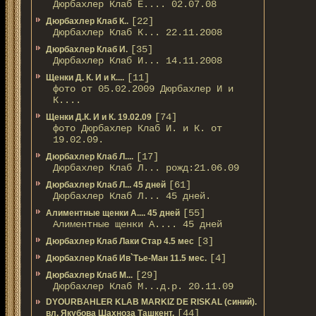
Дюрбахлер Клаб Е.... 02.07.08
[22]
Дюрбахлер Клаб К..
Дюрбахлер Клаб К... 22.11.2008
[35]
Дюрбахлер Клаб И.
Дюрбахлер Клаб И... 14.11.2008
[11]
Щенки Д. К. И и К....
фото от 05.02.2009 Дюрбахлер И и
К....
[74]
Щенки Д.К. И и К. 19.02.09
фото Дюрбахлер Клаб И. и К. от
19.02.09.
[17]
Дюрбахлер Клаб Л....
Дюрбахлер Клаб Л... рожд:21.06.09
[61]
Дюрбахлер Клаб Л... 45 дней
Дюрбахлер Клаб Л... 45 дней.
[55]
Алиментные щенки А.... 45 дней
Алиментные щенки А.... 45 дней
[3]
Дюрбахлер Клаб Лаки Стар 4.5 мес
[4]
Дюрбахлер Клаб Ив`Тье-Ман 11.5 мес.
[29]
Дюрбахлер Клаб М...
Дюрбахлер Клаб М...д.р. 20.11.09
DYOURBAHLER KLAB MARKIZ DE RISKAL (синий).
[44]
вл. Якубова Шахноза Ташкент.