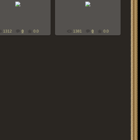
12.07.2013
15.06.2013
bern-zennen
bern-zennen
1312
0
0.0
1381
0
0.0