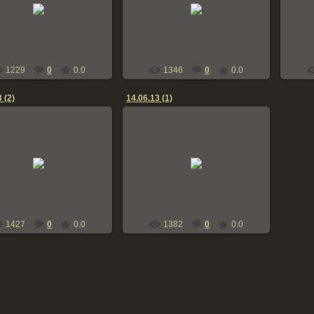
12.07.2013
12.07.2013
bern-zennen
bern-zennen
1229
0
0.0
1346
0
0.0
 (2)
14.06.13 (1)
15.06.2013
15.06.2013
bern-zennen
bern-zennen
1427
0
0.0
1382
0
0.0