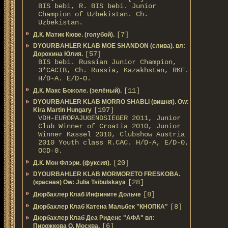
BIS bebi, R. BIS bebi. Junior
Champion of Uzbekistan. Ch.
Uzbekistan.
[7]
Д.К. Матик Кюве. (голубой).
DYOURBAHLER KLAB MOE SHANDON (слива). вл:
[57]
Дорохина Юлия.
BIS bebi. Russian Junior Champion,
3*САСIB, Ch. Russia, Kazakhstan, RKF.
Н/D-A. E/D-O.
[11]
Д.К. Макс Божоле. (зелёный).
DYOURBAHLER KLAB MORRO SHABLI (вишня). Ow:
[197]
Kira Martin Hungary
VDH-EUROPAJUGENDSIEGER 2011, Junior
Club Winner of Croatia 2010, Junior
Winner Kassel 2010, Clubshow Austria
2010 Youth class R.CAC. Н/D-A, E/D-0,
OCD-0.
[20]
Д.К. Мон Флэри. (фуксия).
DYOURBAHLER KLAB MORMORETO FRESKOBA.
[28]
(красная) Ow: Julia Tsibulskaya
[8]
Дюрбахлер Клаб Инфините Дольче
[8]
Дюрбахлер Клаб Катена Мальбек "КНОПКА"
Дюрбахлер Клаб Деа Риденс "АФА" вл:
[6]
Пирожкова О. Москва.