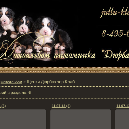
»
» Щенки Дюрбахлер Клаб.
Фотоальбом
фий в разделе
:
6
 (3)
11.07.13 (2)
11.07.13