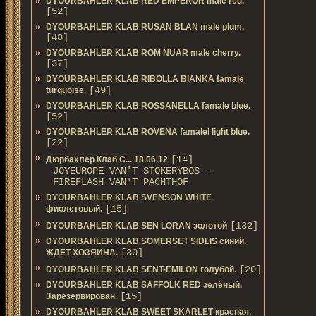
DYOURBAHLER KLAB RED EMPEROR male red.
[52]
DYOURBAHLER KLAB RUSAN BLAN male plum.
[48]
DYOURBAHLER KLAB ROM NUAR male cherry.
[37]
DYOURBAHLER KLAB RIBOLLA BIANKA famale
[49]
turquoise.
DYOURBAHLER KLAB ROSSANELLA famale blue.
[52]
DYOURBAHLER KLAB ROVENA famalel light blue.
[22]
[14]
Дюрбахлер Клаб C... 18.06.12
JOYEUROPE VAN'T STOKERYBOS -
FIREFLASH VAN'T PACHTHOF
DYOURBAHLER KLAB SVENSON WHITE
[15]
фиолетовый.
[132]
DYOURBAHLER KLAB SEN LORAN золотой
DYOURBAHLER KLAB SOMERSET SIDLIS синий.
[30]
ЖДЕТ ХОЗЯИНА.
[20]
DYOURBAHLER KLAB SENT-EMILON голубой.
DYOURBAHLER KLAB SAFFOLK RED зелёный.
[15]
Зарезервирован.
DYOURBAHLER KLAB SWEET SKARLET красная.