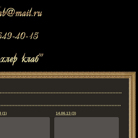
 (1)
14.06.13 (3)