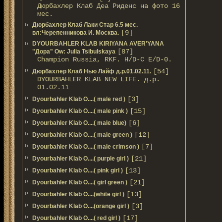
Дюрбахлер Клаб Деа Риденс на фото 16
мес.
Дюрбахлер Клаб Лаки Стар 6.5 мес.
[9]
вл:Черепенникова И. Москва.
DYOURBAHLER KLAB KIRIYANA AVER'YANA
[87]
"Дора" Ow: Julia Tsibulskaya
Champion Russia, RKF. H/D-С E/D-0.
[54]
Дюрбахлер Клаб Нью Лайф д.р.01.02.11.
DYOURBAHLER KLAB NEW LIFE. д.р.
01.02.11
[3]
Dyourbahler Klab O....( male red )
[15]
Dyourbahler Klab O....( male pink )
[6]
Dyourbahler Klab O....( male blue)
[12]
Dyourbahler Klab O....( male green )
[7]
Dyourbahler Klab O....( male crimson )
[21]
Dyourbahler Klab O....( purple girl )
[13]
Dyourbahler Klab O....( pink girl )
[21]
Dyourbahler Klab O....( girl green )
[13]
Dyourbahler Klab O....(white girl )
[3]
Dyourbahler Klab O....(orange girl )
[17]
Dyourbahler Klab O....( red girl )