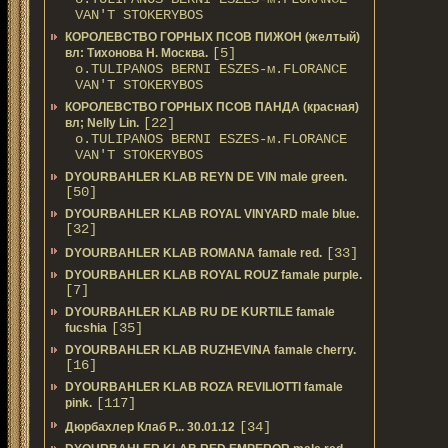
VAN'T STOKERYBOS
КОРОЛЕВСТВО ГОРНЫХ ПСОВ ПИЖОН (желтый)
[5]
вл: Тихонова Н. Москва.
о.TULIPANOS BERNI ESZES-м.FLORANCE
VAN'T STOKERYBOS
КОРОЛЕВСТВО ГОРНЫХ ПСОВ ПАНДА (красная)
[22]
вл; Nelly Lin.
о.TULIPANOS BERNI ESZES-м.FLORANCE
VAN'T STOKERYBOS
DYOURBAHLER KLAB REYN DE VIN male green.
[50]
DYOURBAHLER KLAB ROYAL VINYARD male blue.
[32]
[33]
DYOURBAHLER KLAB ROMANA famale red.
DYOURBAHLER KLAB ROYAL ROUZ famale purple.
[7]
DYOURBAHLER KLAB RU DE KURTILE famale
[35]
fucshia
DYOURBAHLER KLAB RUZHEVINA famale cherry.
[16]
DYOURBAHLER KLAB ROZA REVILIOTTI famale
[117]
pink.
[34]
Дюрбахлер Клаб Р... 30.01.12