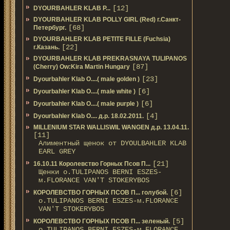
[12]
DYOURBAHLER KLAB P...
DYOURBAHLER KLAB POLLY GIRL (Red) г.Санкт-
[68]
Петербург.
DYOURBAHLER KLAB PETITE FILLE (Fuchsia)
[22]
г.Казань.
DYOURBAHLER KLAB PREKRASNAYA TULIPANOS
[87]
(Cherry) Ow:Kira Martin Hungary
[23]
Dyourbahler Klab O....( male golden )
[6]
Dyourbahler Klab O....( male white )
[6]
Dyourbahler Klab O....( male purple )
[4]
Dyourbahler Klab O.... д.р. 18.02.2011.
MILLENIUM STAR WALLISWIL WANGEN д.р. 13.04.11.
[11]
Алиментный щенок от DYOULBAHLER KLAB
EARL GREY
[21]
16.10.11 Королевство Горных Псов П...
Щенки о.TULIPANOS BERNI ESZES-
м.FLORANCE VAN'T STOKERYBOS
[6]
КОРОЛЕВСТВО ГОРНЫХ ПСОВ П... голубой.
о.TULIPANOS BERNI ESZES-м.FLORANCE
VAN'T STOKERYBOS
[5]
КОРОЛЕВСТВО ГОРНЫХ ПСОВ П... зеленый.
о.TULIPANOS BERNI ESZES-м.FLORANCE