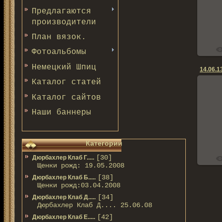
Предлагаются
производители
План вязок.
Фотоальбомы
Немецкий Шпиц
14.06.13
Каталог статей
Каталог сайтов
Наши баннеры
Категории
[30]
Дюрбахлер Клаб Г.....
Щенки рожд: 19.05.2008
[38]
Дюрбахлер Клаб Б.....
Щенки рожд:03.04.2008
[34]
Дюрбахлер Клаб Д.....
Дюрбахлер Клаб Д.... 25.06.08
[42]
Дюрбахлер Клаб Е.....