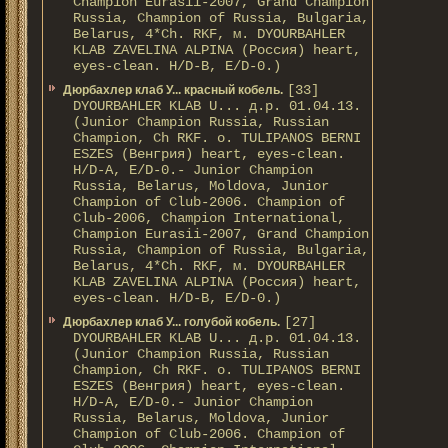
Champion Eurasii-2007, Grand Champion
Russia, Champion of Russia, Bulgaria,
Belarus, 4*Ch. RKF, м. DYOURBAHLER
KLAB ZAVELINA ALPINA (Россия) heart,
eyes-clean. H/D-В, E/D-0.)
[33]
Дюрбахлер клаб У... красный кобель.
DYOURBAHLER KLAB U... д.р. 01.04.13.
(Junior Champion Russia, Russian
Champion, Ch RKF. о. TULIPANOS BERNI
ESZES (Венгрия) heart, eyes-clean.
H/D-A, E/D-0.- Junior Champion
Russia, Belarus, Moldova, Junior
Champion of Club-2006. Champion of
Club-2006, Champion International,
Champion Eurasii-2007, Grand Champion
Russia, Champion of Russia, Bulgaria,
Belarus, 4*Ch. RKF, м. DYOURBAHLER
KLAB ZAVELINA ALPINA (Россия) heart,
eyes-clean. H/D-В, E/D-0.)
[27]
Дюрбахлер клаб У... голубой кобель.
DYOURBAHLER KLAB U... д.р. 01.04.13.
(Junior Champion Russia, Russian
Champion, Ch RKF. о. TULIPANOS BERNI
ESZES (Венгрия) heart, eyes-clean.
H/D-A, E/D-0.- Junior Champion
Russia, Belarus, Moldova, Junior
Champion of Club-2006. Champion of