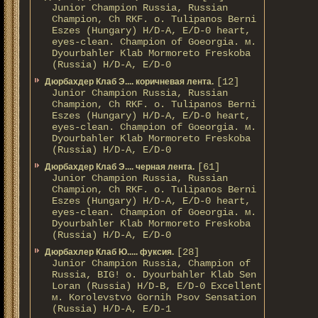
Junior Champion Russia, Russian
Champion, Ch RKF. о. Tulipanos Berni
Eszes (Hungary) H/D-A, E/D-0 heart,
eyes-clean. Champion of Gоeorgia. м.
Dyourbahler Klab Mormoreto Freskoba
(Russia) H/D-А, E/D-0
[12]
Дюрбахдер Клаб Э.... коричневая лента.
Junior Champion Russia, Russian
Champion, Ch RKF. о. Tulipanos Berni
Eszes (Hungary) H/D-A, E/D-0 heart,
eyes-clean. Champion of Gоeorgia. м.
Dyourbahler Klab Mormoreto Freskoba
(Russia) H/D-А, E/D-0
[61]
Дюрбахдер Клаб Э.... черная лента.
Junior Champion Russia, Russian
Champion, Ch RKF. о. Tulipanos Berni
Eszes (Hungary) H/D-A, E/D-0 heart,
eyes-clean. Champion of Gоeorgia. м.
Dyourbahler Klab Mormoreto Freskoba
(Russia) H/D-А, E/D-0
[28]
Дюрбахлер Клаб Ю..... фуксия.
Junior Champion Russia, Champion of
Russia, BIG! о. Dyourbahler Klab Sen
Loran (Russia) H/D-B, E/D-0 Excellent
м. Korolevstvo Gornih Psov Sensation
(Russia) H/D-A, E/D-1