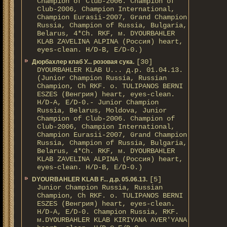
Champion of Club-2006. Champion of
Club-2006, Champion International,
Champion Eurasii-2007, Grand Champion
Russia, Champion of Russia, Bulgaria,
Belarus, 4*Ch. RKF, м. DYOURBAHLER
KLAB ZAVELINA ALPINA (Россия) heart,
eyes-clean. H/D-В, E/D-0.)
[30]
Дюрбахлер клаб У... розовая сука.
DYOURBAHLER KLAB U... д.р. 01.04.13.
(Junior Champion Russia, Russian
Champion, Ch RKF. о. TULIPANOS BERNI
ESZES (Венгрия) heart, eyes-clean.
H/D-A, E/D-0.- Junior Champion
Russia, Belarus, Moldova, Junior
Champion of Club-2006. Champion of
Club-2006, Champion International,
Champion Eurasii-2007, Grand Champion
Russia, Champion of Russia, Bulgaria,
Belarus, 4*Ch. RKF, м. DYOURBAHLER
KLAB ZAVELINA ALPINA (Россия) heart,
eyes-clean. H/D-В, E/D-0.)
[5]
DYOURBAHLER KLAB F... д.р. 05.06.13.
Junior Champion Russia, Russian
Champion, Ch RKF. о. TULIPANOS BERNI
ESZES (Венгрия) heart, eyes-clean.
H/D-A, E/D-0. Champion Russia, RKF.
м.DYOURBAHLER KLAB KIRIYANA AVER'YANA