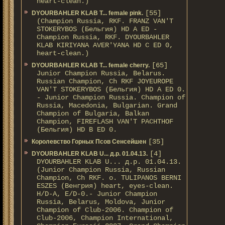
heart-clean.)
[55]
DYOURBAHLER KLAB T... female pink.
(Champion Russia, RKF. FRANZ VAN'T
STOKERYBOS (Бельгия) HD А ED -
Champion Russia, RKF. DYOURBAHLER
KLAB KIRIYANA AVER'YANA HD С ED 0,
heart-clean.)
[65]
DYOURBAHLER KLAB T... female cherry.
Junior Champion Russia, Belarus.
Russian Champion, Ch RKF JOYEUROPE
VAN'T STOKERYBOS (Бельгия) HD А ED 0.
- Junior Champion Russia. Champion of
Russia, Macedonia, Bulgarian. Grand
Champion of Bulgaria, Balkan
Champion, FIREFLASH VAN'T PACHTHOF
(Бельгия) HD B ED 0.
[35]
Королевство Горных Псов Сенсейшен
[4]
DYOURBAHLER KLAB U... д.р. 01.04.13.
DYOURBAHLER KLAB U... д.р. 01.04.13.
(Junior Champion Russia, Russian
Champion, Ch RKF. о. TULIPANOS BERNI
ESZES (Венгрия) heart, eyes-clean.
H/D-A, E/D-0.- Junior Champion
Russia, Belarus, Moldova, Junior
Champion of Club-2006. Champion of
Club-2006, Champion International,