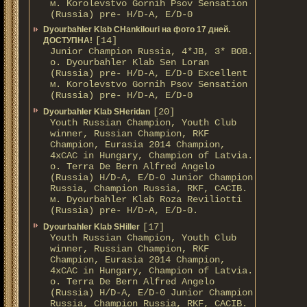
м. Korolevstvo Gornih Psov Sensation
(Russia) pre- H/D-A, E/D-0
Dyourbahler Klab CHankilouri на фото 17 дней.
[14]
ДОСТУПНА!
Junior Champion Russia, 4*JB, 3* BOB.
о. Dyourbahler Klab Sen Loran
(Russia) pre- H/D-A, E/D-0 Excellent
м. Korolevstvo Gornih Psov Sensation
(Russia) pre- H/D-A, E/D-0
[20]
Dyourbahler Klab SHeridan
Youth Russian Champion, Youth Club
winner, Russian Champion, RKF
Champion, Eurasia 2014 Champion,
4xCAC in Hungary, Champion of Latvia.
о. Terra De Bern Alfred Angelo
(Russia) H/D-A, E/D-0 Junior Champion
Russia, Champion Russia, RKF, CACIB.
м. Dyourbahler Klab Roza Reviliotti
(Russia) pre- H/D-A, E/D-0.
[17]
Dyourbahler Klab SHiller
Youth Russian Champion, Youth Club
winner, Russian Champion, RKF
Champion, Eurasia 2014 Champion,
4xCAC in Hungary, Champion of Latvia.
о. Terra De Bern Alfred Angelo
(Russia) H/D-A, E/D-0 Junior Champion
Russia, Champion Russia, RKF, CACIB.