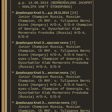
д.р. 14.06.2014 (BERNERDALENS JACKPOT
- KHALIFA VAN'T STOKERYBOS)
[24]
Дюрбахдер Клаб Э.... д.р. 28.11.2014
Junior Champion Russia, Russian
Champion, Ch RKF. о. Tulipanos Berni
Eszes (Hungary) H/D-A, E/D-0 Champion
of Georgia. м. Dyourbahler Klab
Mormoreto Freskoba (Russia) H/D-A,
E/D-0
[7]
Дюрбахдер Клаб Э....красная лента
Junior Champion Russia, Russian
Champion, Ch RKF. о. Tulipanos Berni
Eszes (Hungary) H/D-A, E/D-0 heart,
eyes-clean. Champion of Gоeorgia. м.
Dyourbahler Klab Mormoreto Freskoba
(Russia) H/D-А, E/D-0
[6]
Дюрбахдер Клаб Э.... желтая лента.
Junior Champion Russia, Russian
Champion, Ch RKF. о. Tulipanos Berni
Eszes (Hungary) H/D-A, E/D-0 heart,
eyes-clean. Champion of Gоeorgia. м.
Dyourbahler Klab Mormoreto Freskoba
(Russia) H/D-А, E/D-0
[9]
Дюрбахдер Клаб Э.... золотая лента.
Junior Champion Russia, Russian
Champion, Ch RKF. о. Tulipanos Berni