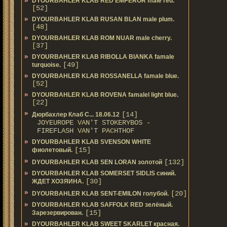
DYOURBAHLER KLAB RED EMPEROR male red.
[52]
DYOURBAHLER KLAB RUSAN BLAN male plum.
[48]
DYOURBAHLER KLAB ROM NUAR male cherry.
[37]
DYOURBAHLER KLAB RIBOLLA BIANKA famale
[49]
turquoise.
DYOURBAHLER KLAB ROSSANELLA famale blue.
[52]
DYOURBAHLER KLAB ROVENA famalel light blue.
[22]
[14]
Дюрбахлер Клаб C... 18.06.12
JOYEUROPE VAN'T STOKERYBOS -
FIREFLASH VAN'T PACHTHOF
DYOURBAHLER KLAB SVENSON WHITE
[15]
фиолетовый.
[132]
DYOURBAHLER KLAB SEN LORAN золотой
DYOURBAHLER KLAB SOMERSET SIDLIS синий.
[30]
ЖДЕТ ХОЗЯИНА.
[20]
DYOURBAHLER KLAB SENT-EMILON голубой.
DYOURBAHLER KLAB SAFFOLK RED зелёный.
[15]
Зарезервирован.
DYOURBAHLER KLAB SWEET SKARLET красная.