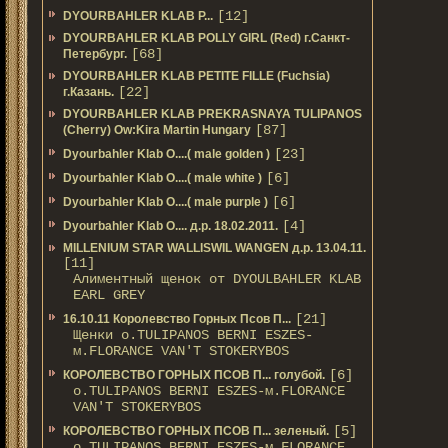
[12]
DYOURBAHLER KLAB P...
DYOURBAHLER KLAB POLLY GIRL (Red) г.Санкт-
[68]
Петербург.
DYOURBAHLER KLAB PETITE FILLE (Fuchsia)
[22]
г.Казань.
DYOURBAHLER KLAB PREKRASNAYA TULIPANOS
[87]
(Cherry) Ow:Kira Martin Hungary
[23]
Dyourbahler Klab O....( male golden )
[6]
Dyourbahler Klab O....( male white )
[6]
Dyourbahler Klab O....( male purple )
[4]
Dyourbahler Klab O.... д.р. 18.02.2011.
MILLENIUM STAR WALLISWIL WANGEN д.р. 13.04.11.
[11]
Алиментный щенок от DYOULBAHLER KLAB
EARL GREY
[21]
16.10.11 Королевство Горных Псов П...
Щенки о.TULIPANOS BERNI ESZES-
м.FLORANCE VAN'T STOKERYBOS
[6]
КОРОЛЕВСТВО ГОРНЫХ ПСОВ П... голубой.
о.TULIPANOS BERNI ESZES-м.FLORANCE
VAN'T STOKERYBOS
[5]
КОРОЛЕВСТВО ГОРНЫХ ПСОВ П... зеленый.
о.TULIPANOS BERNI ESZES-м.FLORANCE