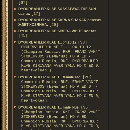
[67]
DYOURBAHLER KLAB SUASAPAWA THE SUN
[17]
оранж.
DYOURBAHLER KLAB SARNA SHAKAR розовая.
[29]
ЖДЕТ ХОЗЯИНА.
DYOURBAHLER KLAB SIBERA WHITE желтая.
[45]
[33]
DYOURBAHLER KLAB T... 04.10.12
DYOURBAHLER KLAB T... 04.10.12
(Champion Russia, RKF. FRANZ VAN'T
STOKERYBOS (Бельгия) HD А ED -
Champion Russia, RKF. DYOURBAHLER
KLAB KIRIYANA AVER'YANA HD С ED 0,
heart-clean.)
[23]
DYOURBAHLER KLAB T... female red.
Champion Russia, RKF. FRANZ VAN'T
STOKERYBOS (Бельгия) HD А ED 0. -
Champion Russia, RKF. DYOURBAHLER
KLAB KIRIYANA AVER'YANA HD С ED 0,
heart-clean.
[35]
DYOURBAHLER KLAB T... male blue.
(Champion Russia, RKF. FRANZ VAN'T
STOKERYBOS (Бельгия) HD А ED -
Champion Russia, RKF. DYOURBAHLER
KLAB KIRIYANA AVER'YANA HD С ED 0,