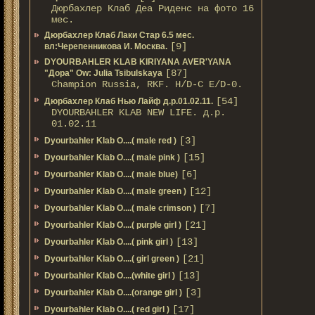
Дюрбахлер Клаб Деа Риденс на фото 16
мес.
Дюрбахлер Клаб Лаки Стар 6.5 мес.
[9]
вл:Черепенникова И. Москва.
DYOURBAHLER KLAB KIRIYANA AVER'YANA
[87]
"Дора" Ow: Julia Tsibulskaya
Champion Russia, RKF. H/D-С E/D-0.
[54]
Дюрбахлер Клаб Нью Лайф д.р.01.02.11.
DYOURBAHLER KLAB NEW LIFE. д.р.
01.02.11
[3]
Dyourbahler Klab O....( male red )
[15]
Dyourbahler Klab O....( male pink )
[6]
Dyourbahler Klab O....( male blue)
[12]
Dyourbahler Klab O....( male green )
[7]
Dyourbahler Klab O....( male crimson )
[21]
Dyourbahler Klab O....( purple girl )
[13]
Dyourbahler Klab O....( pink girl )
[21]
Dyourbahler Klab O....( girl green )
[13]
Dyourbahler Klab O....(white girl )
[3]
Dyourbahler Klab O....(orange girl )
[17]
Dyourbahler Klab O....( red girl )