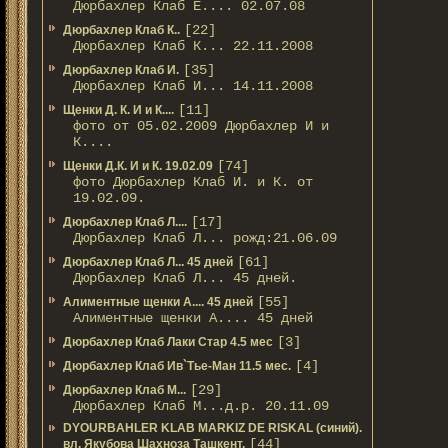
Дюрбахлер Клаб Е.... 02.07.08
[22]
Дюрбахлер Клаб К..
Дюрбахлер Клаб К... 22.11.2008
[35]
Дюрбахлер Клаб И.
Дюрбахлер Клаб И... 14.11.2008
[11]
Щенки Д. К. И и К....
фото от 05.02.2009 Дюрбахлер И и
К....
[74]
Щенки Д.К. И и К. 19.02.09
фото Дюрбахлер Клаб И. и К. от
19.02.09.
[17]
Дюрбахлер Клаб Л....
Дюрбахлер Клаб Л... рожд:21.06.09
[61]
Дюрбахлер Клаб Л... 45 дней
Дюрбахлер Клаб Л... 45 дней.
[55]
Алиментные щенки А.... 45 дней
Алиментные щенки А.... 45 дней
[3]
Дюрбахлер Клаб Лаки Стар 4.5 мес
[4]
Дюрбахлер Клаб Ив`Тье-Ман 11.5 мес.
[29]
Дюрбахлер Клаб М...
Дюрбахлер Клаб М...д.р. 20.11.09
DYOURBAHLER KLAB MARKIZ DE RISKAL (синий).
[44]
вл. Якубова Шахноза Ташкент.