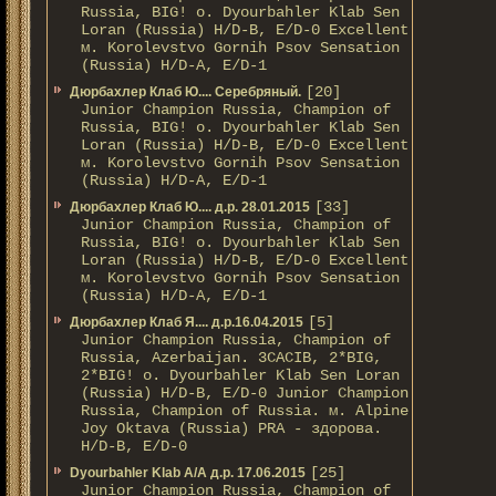
Russia, BIG! о. Dyourbahler Klab Sen
Loran (Russia) H/D-B, E/D-0 Excellent
м. Korolevstvo Gornih Psov Sensation
(Russia) H/D-A, E/D-1
[20]
Дюрбахлер Клаб Ю.... Серебряный.
Junior Champion Russia, Champion of
Russia, BIG! о. Dyourbahler Klab Sen
Loran (Russia) H/D-B, E/D-0 Excellent
м. Korolevstvo Gornih Psov Sensation
(Russia) H/D-A, E/D-1
[33]
Дюрбахлер Клаб Ю.... д.р. 28.01.2015
Junior Champion Russia, Champion of
Russia, BIG! о. Dyourbahler Klab Sen
Loran (Russia) H/D-B, E/D-0 Excellent
м. Korolevstvo Gornih Psov Sensation
(Russia) H/D-A, E/D-1
[5]
Дюрбахлер Клаб Я.... д.р.16.04.2015
Junior Champion Russia, Champion of
Russia, Azerbaijan. 3CACIB, 2*BIG,
2*BIG! о. Dyourbahler Klab Sen Loran
(Russia) H/D-B, E/D-0 Junior Champion
Russia, Champion of Russia. м. Alpine
Joy Oktava (Russia) PRA - здорова.
H/D-B, E/D-0
[25]
Dyourbahler Klab A/А д.р. 17.06.2015
Junior Champion Russia, Champion of