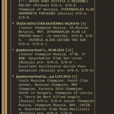
I!!! APASH SANT ESTIVIA Z DEIKOWEJ
DOLINY (Poland) H/D-A, E/D-0. -
Champion of Georgia. DYOURBAHLER KLAB
MORMORETO FRESKOBA (Russia) H/D-A,
E/D-0.
[8]
TADOS NOVO STAR EKATERINA VELIKAYA
(Junior Champion Russia, Ch.Russia,
Belarus, RKF, DYOURBAHLER KLAB LA
FONTEN Heart -is healthy. H/D-В, E/D-
0. - ASTORIA ALIKE GIVING YOU SUN
H/D-А, E/D-0.)
[19]
Дюрбахлер Клаб Ч.... 05.06.2014
(Junior Champion Russia, 4*JB, 3*
BOB. Dyourbahler Klab Sen Loran
(Russia) pre- H/D-A, E/D-0 -
Excellent Korolevstvo Gornih Psov
Sensation (Russia) pre- H/D-A, E/D-0)
[6]
Дюрбахлер Клаб Ш.... д.р 12.07.2014
Youth Russian Champion, Youth Club
winner, Russian Champion, RKF
Champion, Eurasia 2014 Champion,
4xCAC in Hungary, Champion of Latvia.
о. Terra De Bern Alfred Angelo
(Russia) H/D-A, E/D-0 Junior Champion
Russia, Champion Russia, RKF, CACIB.
м. Dyourbahler Klab Roza Reviliotti
(Russia) pre- H/D-A, E/D-0