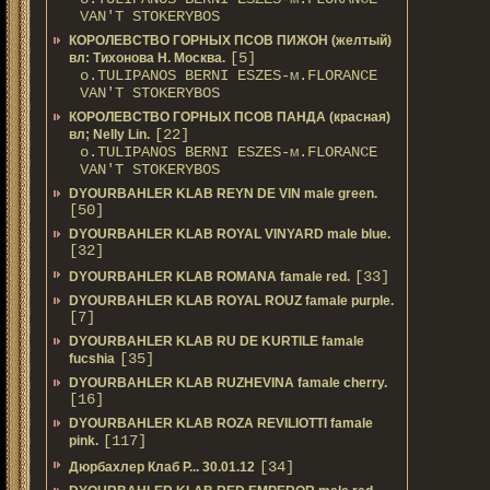
VAN'T STOKERYBOS
КОРОЛЕВСТВО ГОРНЫХ ПСОВ ПИЖОН (желтый)
[5]
вл: Тихонова Н. Москва.
о.TULIPANOS BERNI ESZES-м.FLORANCE
VAN'T STOKERYBOS
КОРОЛЕВСТВО ГОРНЫХ ПСОВ ПАНДА (красная)
[22]
вл; Nelly Lin.
о.TULIPANOS BERNI ESZES-м.FLORANCE
VAN'T STOKERYBOS
DYOURBAHLER KLAB REYN DE VIN male green.
[50]
DYOURBAHLER KLAB ROYAL VINYARD male blue.
[32]
[33]
DYOURBAHLER KLAB ROMANA famale red.
DYOURBAHLER KLAB ROYAL ROUZ famale purple.
[7]
DYOURBAHLER KLAB RU DE KURTILE famale
[35]
fucshia
DYOURBAHLER KLAB RUZHEVINA famale cherry.
[16]
DYOURBAHLER KLAB ROZA REVILIOTTI famale
[117]
pink.
[34]
Дюрбахлер Клаб Р... 30.01.12