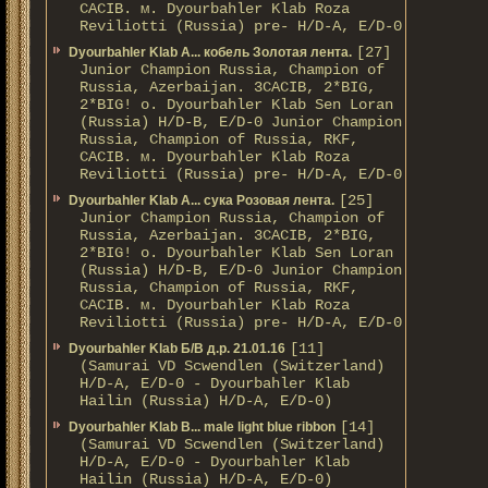
CACIB. м. Dyourbahler Klab Roza
Reviliotti (Russia) pre- H/D-A, E/D-0
[27]
Dyourbahler Klab A... кобель Золотая лента.
Junior Champion Russia, Champion of
Russia, Azerbaijan. 3CACIB, 2*BIG,
2*BIG! о. Dyourbahler Klab Sen Loran
(Russia) H/D-B, E/D-0 Junior Champion
Russia, Champion of Russia, RKF,
CACIB. м. Dyourbahler Klab Roza
Reviliotti (Russia) pre- H/D-A, E/D-0
[25]
Dyourbahler Klab A... сука Розовая лента.
Junior Champion Russia, Champion of
Russia, Azerbaijan. 3CACIB, 2*BIG,
2*BIG! о. Dyourbahler Klab Sen Loran
(Russia) H/D-B, E/D-0 Junior Champion
Russia, Champion of Russia, RKF,
CACIB. м. Dyourbahler Klab Roza
Reviliotti (Russia) pre- H/D-A, E/D-0
[11]
Dyourbahler Klab Б/B д.р. 21.01.16
(Samurai VD Scwendlen (Switzerland)
H/D-A, E/D-0 - Dyourbahler Klab
Hailin (Russia) H/D-A, E/D-0)
[14]
Dyourbahler Klab B... male light blue ribbon
(Samurai VD Scwendlen (Switzerland)
H/D-A, E/D-0 - Dyourbahler Klab
Hailin (Russia) H/D-A, E/D-0)