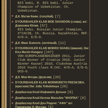
BIS bebi, R. BIS bebi. Junior
Champion of Uzbekistan. Ch.
Uzbekistan.
[7]
Д.К. Матик Кюве. (голубой).
DYOURBAHLER KLAB MOE SHANDON (слива). вл:
[57]
Дорохина Юлия.
BIS bebi. Russian Junior Champion,
3*САСIB, Ch. Russia, Kazakhstan, RKF.
Н/D-A. E/D-O.
[11]
Д.К. Макс Божоле. (зелёный).
DYOURBAHLER KLAB MORRO SHABLI (вишня). Ow:
[197]
Kira Martin Hungary
VDH-EUROPAJUGENDSIEGER 2011, Junior
Club Winner of Croatia 2010, Junior
Winner Kassel 2010, Clubshow Austria
2010 Youth class R.CAC. Н/D-A, E/D-0,
OCD-0.
[20]
Д.К. Мон Флэри. (фуксия).
DYOURBAHLER KLAB MORMORETO FRESKOBA.
[28]
(красная) Ow: Julia Tsibulskaya
[8]
Дюрбахлер Клаб Инфините Дольче
[8]
Дюрбахлер Клаб Катена Мальбек "КНОПКА"
Дюрбахлер Клаб Деа Риденс "АФА" вл:
[6]
Пирожкова О. Москва.