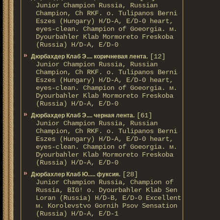
Junior Champion Russia, Russian
Champion, Ch RKF. о. Tulipanos Berni
Eszes (Hungary) H/D-A, E/D-0 heart,
eyes-clean. Champion of Gоeorgia. м.
Dyourbahler Klab Mormoreto Freskoba
(Russia) H/D-А, E/D-0
[12]
Дюрбахдер Клаб Э.... коричневая лента.
Junior Champion Russia, Russian
Champion, Ch RKF. о. Tulipanos Berni
Eszes (Hungary) H/D-A, E/D-0 heart,
eyes-clean. Champion of Gоeorgia. м.
Dyourbahler Klab Mormoreto Freskoba
(Russia) H/D-А, E/D-0
[61]
Дюрбахдер Клаб Э.... черная лента.
Junior Champion Russia, Russian
Champion, Ch RKF. о. Tulipanos Berni
Eszes (Hungary) H/D-A, E/D-0 heart,
eyes-clean. Champion of Gоeorgia. м.
Dyourbahler Klab Mormoreto Freskoba
(Russia) H/D-А, E/D-0
[28]
Дюрбахлер Клаб Ю..... фуксия.
Junior Champion Russia, Champion of
Russia, BIG! о. Dyourbahler Klab Sen
Loran (Russia) H/D-B, E/D-0 Excellent
м. Korolevstvo Gornih Psov Sensation
(Russia) H/D-A, E/D-1