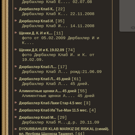
Дюрбахлер Клаб Е.... 02.07.08
[22]
Дюрбахлер Клаб К..
Дюрбахлер Клаб К... 22.11.2008
[35]
Дюрбахлер Клаб И.
Дюрбахлер Клаб И... 14.11.2008
[11]
Щенки Д. К. И и К....
фото от 05.02.2009 Дюрбахлер И и
К....
[74]
Щенки Д.К. И и К. 19.02.09
фото Дюрбахлер Клаб И. и К. от
19.02.09.
[17]
Дюрбахлер Клаб Л....
Дюрбахлер Клаб Л... рожд:21.06.09
[61]
Дюрбахлер Клаб Л... 45 дней
Дюрбахлер Клаб Л... 45 дней.
[55]
Алиментные щенки А.... 45 дней
Алиментные щенки А.... 45 дней
[3]
Дюрбахлер Клаб Лаки Стар 4.5 мес
[4]
Дюрбахлер Клаб Ив`Тье-Ман 11.5 мес.
[29]
Дюрбахлер Клаб М...
Дюрбахлер Клаб М...д.р. 20.11.09
DYOURBAHLER KLAB MARKIZ DE RISKAL (синий).
[44]
вл. Якубова Шахноза Ташкент.