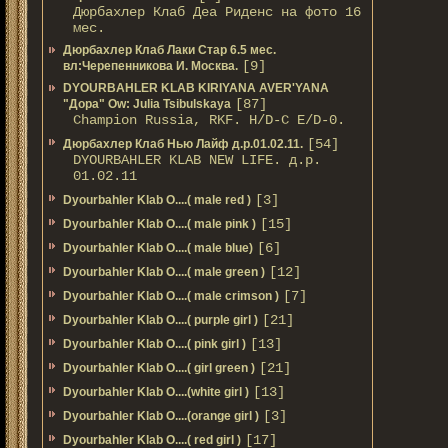
Дюрбахлер Клаб Деа Риденс на фото 16
мес.
Дюрбахлер Клаб Лаки Стар 6.5 мес.
[9]
вл:Черепенникова И. Москва.
DYOURBAHLER KLAB KIRIYANA AVER'YANA
[87]
"Дора" Ow: Julia Tsibulskaya
Champion Russia, RKF. H/D-С E/D-0.
[54]
Дюрбахлер Клаб Нью Лайф д.р.01.02.11.
DYOURBAHLER KLAB NEW LIFE. д.р.
01.02.11
[3]
Dyourbahler Klab O....( male red )
[15]
Dyourbahler Klab O....( male pink )
[6]
Dyourbahler Klab O....( male blue)
[12]
Dyourbahler Klab O....( male green )
[7]
Dyourbahler Klab O....( male crimson )
[21]
Dyourbahler Klab O....( purple girl )
[13]
Dyourbahler Klab O....( pink girl )
[21]
Dyourbahler Klab O....( girl green )
[13]
Dyourbahler Klab O....(white girl )
[3]
Dyourbahler Klab O....(orange girl )
[17]
Dyourbahler Klab O....( red girl )