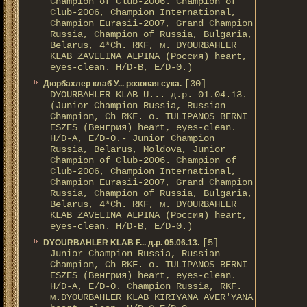
Champion of Club-2006. Champion of
Club-2006, Champion International,
Champion Eurasii-2007, Grand Champion
Russia, Champion of Russia, Bulgaria,
Belarus, 4*Ch. RKF, м. DYOURBAHLER
KLAB ZAVELINA ALPINA (Россия) heart,
eyes-clean. H/D-В, E/D-0.)
[30]
Дюрбахлер клаб У... розовая сука.
DYOURBAHLER KLAB U... д.р. 01.04.13.
(Junior Champion Russia, Russian
Champion, Ch RKF. о. TULIPANOS BERNI
ESZES (Венгрия) heart, eyes-clean.
H/D-A, E/D-0.- Junior Champion
Russia, Belarus, Moldova, Junior
Champion of Club-2006. Champion of
Club-2006, Champion International,
Champion Eurasii-2007, Grand Champion
Russia, Champion of Russia, Bulgaria,
Belarus, 4*Ch. RKF, м. DYOURBAHLER
KLAB ZAVELINA ALPINA (Россия) heart,
eyes-clean. H/D-В, E/D-0.)
[5]
DYOURBAHLER KLAB F... д.р. 05.06.13.
Junior Champion Russia, Russian
Champion, Ch RKF. о. TULIPANOS BERNI
ESZES (Венгрия) heart, eyes-clean.
H/D-A, E/D-0. Champion Russia, RKF.
м.DYOURBAHLER KLAB KIRIYANA AVER'YANA