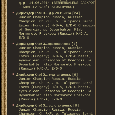
д.р. 14.06.2014 (BERNERDALENS JACKPOT
- KHALIFA VAN'T STOKERYBOS)
[24]
Дюрбахдер Клаб Э.... д.р. 28.11.2014
Junior Champion Russia, Russian
Champion, Ch RKF. о. Tulipanos Berni
Eszes (Hungary) H/D-A, E/D-0 Champion
of Georgia. м. Dyourbahler Klab
Mormoreto Freskoba (Russia) H/D-A,
E/D-0
[7]
Дюрбахдер Клаб Э....красная лента
Junior Champion Russia, Russian
Champion, Ch RKF. о. Tulipanos Berni
Eszes (Hungary) H/D-A, E/D-0 heart,
eyes-clean. Champion of Gоeorgia. м.
Dyourbahler Klab Mormoreto Freskoba
(Russia) H/D-А, E/D-0
[6]
Дюрбахдер Клаб Э.... желтая лента.
Junior Champion Russia, Russian
Champion, Ch RKF. о. Tulipanos Berni
Eszes (Hungary) H/D-A, E/D-0 heart,
eyes-clean. Champion of Gоeorgia. м.
Dyourbahler Klab Mormoreto Freskoba
(Russia) H/D-А, E/D-0
[9]
Дюрбахдер Клаб Э.... золотая лента.
Junior Champion Russia, Russian
Champion, Ch RKF. о. Tulipanos Berni