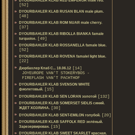
DYOURBAHLER KLAB RED EMPEROR male red.
[52]
DYOURBAHLER KLAB RUSAN BLAN male plum.
[48]
DYOURBAHLER KLAB ROM NUAR male cherry.
[37]
DYOURBAHLER KLAB RIBOLLA BIANKA famale
[49]
turquoise.
DYOURBAHLER KLAB ROSSANELLA famale blue.
[52]
DYOURBAHLER KLAB ROVENA famalel light blue.
[22]
[14]
Дюрбахлер Клаб C... 18.06.12
JOYEUROPE VAN'T STOKERYBOS -
FIREFLASH VAN'T PACHTHOF
DYOURBAHLER KLAB SVENSON WHITE
[15]
фиолетовый.
[132]
DYOURBAHLER KLAB SEN LORAN золотой
DYOURBAHLER KLAB SOMERSET SIDLIS синий.
[30]
ЖДЕТ ХОЗЯИНА.
[20]
DYOURBAHLER KLAB SENT-EMILON голубой.
DYOURBAHLER KLAB SAFFOLK RED зелёный.
[15]
Зарезервирован.
DYOURBAHLER KLAB SWEET SKARLET красная.