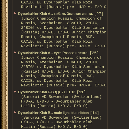
CACIB. м. Dyourbahler Klab Roza
Reviliotti (Russia) pre- H/D-A, E/D-0
[27]
Dyourbahler Klab A... кобель Золотая лента.
Junior Champion Russia, Champion of
Russia, Azerbaijan. 3CACIB, 2*BIG,
2*BIG! о. Dyourbahler Klab Sen Loran
(Russia) H/D-B, E/D-0 Junior Champion
Russia, Champion of Russia, RKF,
CACIB. м. Dyourbahler Klab Roza
Reviliotti (Russia) pre- H/D-A, E/D-0
[25]
Dyourbahler Klab A... сука Розовая лента.
Junior Champion Russia, Champion of
Russia, Azerbaijan. 3CACIB, 2*BIG,
2*BIG! о. Dyourbahler Klab Sen Loran
(Russia) H/D-B, E/D-0 Junior Champion
Russia, Champion of Russia, RKF,
CACIB. м. Dyourbahler Klab Roza
Reviliotti (Russia) pre- H/D-A, E/D-0
[11]
Dyourbahler Klab Б/B д.р. 21.01.16
(Samurai VD Scwendlen (Switzerland)
H/D-A, E/D-0 - Dyourbahler Klab
Hailin (Russia) H/D-A, E/D-0)
[14]
Dyourbahler Klab B... male light blue ribbon
(Samurai VD Scwendlen (Switzerland)
H/D-A, E/D-0 - Dyourbahler Klab
Hailin (Russia) H/D-A, E/D-0)