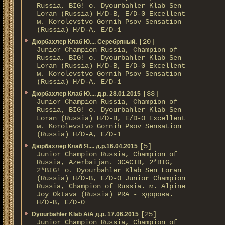
Russia, BIG! о. Dyourbahler Klab Sen
Loran (Russia) H/D-B, E/D-0 Excellent
м. Korolevstvo Gornih Psov Sensation
(Russia) H/D-A, E/D-1
[20]
Дюрбахлер Клаб Ю.... Серебряный.
Junior Champion Russia, Champion of
Russia, BIG! о. Dyourbahler Klab Sen
Loran (Russia) H/D-B, E/D-0 Excellent
м. Korolevstvo Gornih Psov Sensation
(Russia) H/D-A, E/D-1
[33]
Дюрбахлер Клаб Ю.... д.р. 28.01.2015
Junior Champion Russia, Champion of
Russia, BIG! о. Dyourbahler Klab Sen
Loran (Russia) H/D-B, E/D-0 Excellent
м. Korolevstvo Gornih Psov Sensation
(Russia) H/D-A, E/D-1
[5]
Дюрбахлер Клаб Я.... д.р.16.04.2015
Junior Champion Russia, Champion of
Russia, Azerbaijan. 3CACIB, 2*BIG,
2*BIG! о. Dyourbahler Klab Sen Loran
(Russia) H/D-B, E/D-0 Junior Champion
Russia, Champion of Russia. м. Alpine
Joy Oktava (Russia) PRA - здорова.
H/D-B, E/D-0
[25]
Dyourbahler Klab A/А д.р. 17.06.2015
Junior Champion Russia, Champion of