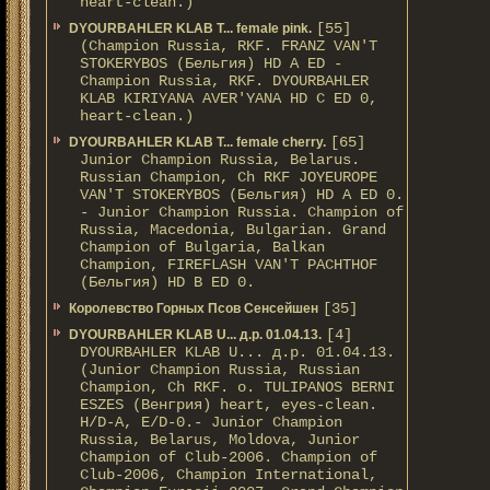
heart-clean.)
[55]
DYOURBAHLER KLAB T... female pink.
(Champion Russia, RKF. FRANZ VAN'T
STOKERYBOS (Бельгия) HD А ED -
Champion Russia, RKF. DYOURBAHLER
KLAB KIRIYANA AVER'YANA HD С ED 0,
heart-clean.)
[65]
DYOURBAHLER KLAB T... female cherry.
Junior Champion Russia, Belarus.
Russian Champion, Ch RKF JOYEUROPE
VAN'T STOKERYBOS (Бельгия) HD А ED 0.
- Junior Champion Russia. Champion of
Russia, Macedonia, Bulgarian. Grand
Champion of Bulgaria, Balkan
Champion, FIREFLASH VAN'T PACHTHOF
(Бельгия) HD B ED 0.
[35]
Королевство Горных Псов Сенсейшен
[4]
DYOURBAHLER KLAB U... д.р. 01.04.13.
DYOURBAHLER KLAB U... д.р. 01.04.13.
(Junior Champion Russia, Russian
Champion, Ch RKF. о. TULIPANOS BERNI
ESZES (Венгрия) heart, eyes-clean.
H/D-A, E/D-0.- Junior Champion
Russia, Belarus, Moldova, Junior
Champion of Club-2006. Champion of
Club-2006, Champion International,