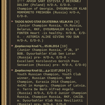
I!!! APASH SANT ESTIVIA Z DEIKOWEJ
DOLINY (Poland) H/D-A, E/D-0. -
Champion of Georgia. DYOURBAHLER KLAB
MORMORETO FRESKOBA (Russia) H/D-A,
E/D-0.
[8]
TADOS NOVO STAR EKATERINA VELIKAYA
(Junior Champion Russia, Ch.Russia,
Belarus, RKF, DYOURBAHLER KLAB LA
FONTEN Heart -is healthy. H/D-В, E/D-
0. - ASTORIA ALIKE GIVING YOU SUN
H/D-А, E/D-0.)
[19]
Дюрбахлер Клаб Ч.... 05.06.2014
(Junior Champion Russia, 4*JB, 3*
BOB. Dyourbahler Klab Sen Loran
(Russia) pre- H/D-A, E/D-0 -
Excellent Korolevstvo Gornih Psov
Sensation (Russia) pre- H/D-A, E/D-0)
[6]
Дюрбахлер Клаб Ш.... д.р 12.07.2014
Youth Russian Champion, Youth Club
winner, Russian Champion, RKF
Champion, Eurasia 2014 Champion,
4xCAC in Hungary, Champion of Latvia.
о. Terra De Bern Alfred Angelo
(Russia) H/D-A, E/D-0 Junior Champion
Russia, Champion Russia, RKF, CACIB.
м. Dyourbahler Klab Roza Reviliotti
(Russia) pre- H/D-A, E/D-0