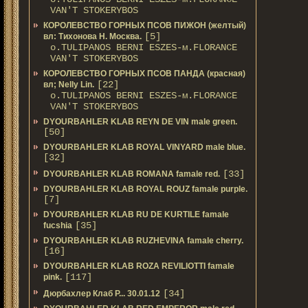
VAN'T STOKERYBOS
КОРОЛЕВСТВО ГОРНЫХ ПСОВ ПИЖОН (желтый)
[5]
вл: Тихонова Н. Москва.
о.TULIPANOS BERNI ESZES-м.FLORANCE
VAN'T STOKERYBOS
КОРОЛЕВСТВО ГОРНЫХ ПСОВ ПАНДА (красная)
[22]
вл; Nelly Lin.
о.TULIPANOS BERNI ESZES-м.FLORANCE
VAN'T STOKERYBOS
DYOURBAHLER KLAB REYN DE VIN male green.
[50]
DYOURBAHLER KLAB ROYAL VINYARD male blue.
[32]
[33]
DYOURBAHLER KLAB ROMANA famale red.
DYOURBAHLER KLAB ROYAL ROUZ famale purple.
[7]
DYOURBAHLER KLAB RU DE KURTILE famale
[35]
fucshia
DYOURBAHLER KLAB RUZHEVINA famale cherry.
[16]
DYOURBAHLER KLAB ROZA REVILIOTTI famale
[117]
pink.
[34]
Дюрбахлер Клаб Р... 30.01.12