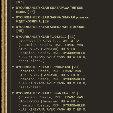
[67]
DYOURBAHLER KLAB SUASAPAWA THE SUN
[17]
оранж.
DYOURBAHLER KLAB SARNA SHAKAR розовая.
[29]
ЖДЕТ ХОЗЯИНА.
DYOURBAHLER KLAB SIBERA WHITE желтая.
[45]
[33]
DYOURBAHLER KLAB T... 04.10.12
DYOURBAHLER KLAB T... 04.10.12
(Champion Russia, RKF. FRANZ VAN'T
STOKERYBOS (Бельгия) HD А ED -
Champion Russia, RKF. DYOURBAHLER
KLAB KIRIYANA AVER'YANA HD С ED 0,
heart-clean.)
[23]
DYOURBAHLER KLAB T... female red.
Champion Russia, RKF. FRANZ VAN'T
STOKERYBOS (Бельгия) HD А ED 0. -
Champion Russia, RKF. DYOURBAHLER
KLAB KIRIYANA AVER'YANA HD С ED 0,
heart-clean.
[35]
DYOURBAHLER KLAB T... male blue.
(Champion Russia, RKF. FRANZ VAN'T
STOKERYBOS (Бельгия) HD А ED -
Champion Russia, RKF. DYOURBAHLER
KLAB KIRIYANA AVER'YANA HD С ED 0,