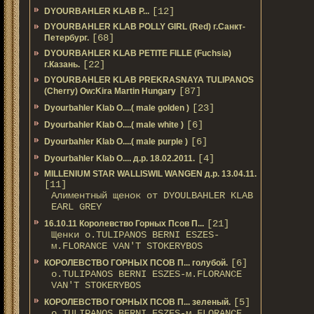
[12]
DYOURBAHLER KLAB P...
DYOURBAHLER KLAB POLLY GIRL (Red) г.Санкт-
[68]
Петербург.
DYOURBAHLER KLAB PETITE FILLE (Fuchsia)
[22]
г.Казань.
DYOURBAHLER KLAB PREKRASNAYA TULIPANOS
[87]
(Cherry) Ow:Kira Martin Hungary
[23]
Dyourbahler Klab O....( male golden )
[6]
Dyourbahler Klab O....( male white )
[6]
Dyourbahler Klab O....( male purple )
[4]
Dyourbahler Klab O.... д.р. 18.02.2011.
MILLENIUM STAR WALLISWIL WANGEN д.р. 13.04.11.
[11]
Алиментный щенок от DYOULBAHLER KLAB
EARL GREY
[21]
16.10.11 Королевство Горных Псов П...
Щенки о.TULIPANOS BERNI ESZES-
м.FLORANCE VAN'T STOKERYBOS
[6]
КОРОЛЕВСТВО ГОРНЫХ ПСОВ П... голубой.
о.TULIPANOS BERNI ESZES-м.FLORANCE
VAN'T STOKERYBOS
[5]
КОРОЛЕВСТВО ГОРНЫХ ПСОВ П... зеленый.
о.TULIPANOS BERNI ESZES-м.FLORANCE