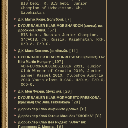
BIS bebi, R. BIS bebi. Junior
Champion of Uzbekistan. Ch.
Uzbekistan.
[7]
Д.К. Матик Кюве. (голубой).
DYOURBAHLER KLAB MOE SHANDON (слива). вл:
[57]
Дорохина Юлия.
BIS bebi. Russian Junior Champion,
3*САСIB, Ch. Russia, Kazakhstan, RKF.
Н/D-A. E/D-O.
[11]
Д.К. Макс Божоле. (зелёный).
DYOURBAHLER KLAB MORRO SHABLI (вишня). Ow:
[197]
Kira Martin Hungary
VDH-EUROPAJUGENDSIEGER 2011, Junior
Club Winner of Croatia 2010, Junior
Winner Kassel 2010, Clubshow Austria
2010 Youth class R.CAC. Н/D-A, E/D-0,
OCD-0.
[20]
Д.К. Мон Флэри. (фуксия).
DYOURBAHLER KLAB MORMORETO FRESKOBA.
[28]
(красная) Ow: Julia Tsibulskaya
[8]
Дюрбахлер Клаб Инфините Дольче
[8]
Дюрбахлер Клаб Катена Мальбек "КНОПКА"
Дюрбахлер Клаб Деа Риденс "АФА" вл:
[6]
Пирожкова О. Москва.