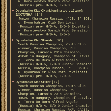
м. Korolevstvo Gornih Psov Sensation
(Russia) pre- H/D-A, E/D-0
Dyourbahler Klab CHankilouri на фото 17 дней.
[14]
ДОСТУПНА!
Junior Champion Russia, 4*JB, 3* BOB.
о. Dyourbahler Klab Sen Loran
(Russia) pre- H/D-A, E/D-0 Excellent
м. Korolevstvo Gornih Psov Sensation
(Russia) pre- H/D-A, E/D-0
[20]
Dyourbahler Klab SHeridan
Youth Russian Champion, Youth Club
winner, Russian Champion, RKF
Champion, Eurasia 2014 Champion,
4xCAC in Hungary, Champion of Latvia.
о. Terra De Bern Alfred Angelo
(Russia) H/D-A, E/D-0 Junior Champion
Russia, Champion Russia, RKF, CACIB.
м. Dyourbahler Klab Roza Reviliotti
(Russia) pre- H/D-A, E/D-0.
[17]
Dyourbahler Klab SHiller
Youth Russian Champion, Youth Club
winner, Russian Champion, RKF
Champion, Eurasia 2014 Champion,
4xCAC in Hungary, Champion of Latvia.
о. Terra De Bern Alfred Angelo
(Russia) H/D-A, E/D-0 Junior Champion
Russia, Champion Russia, RKF, CACIB.