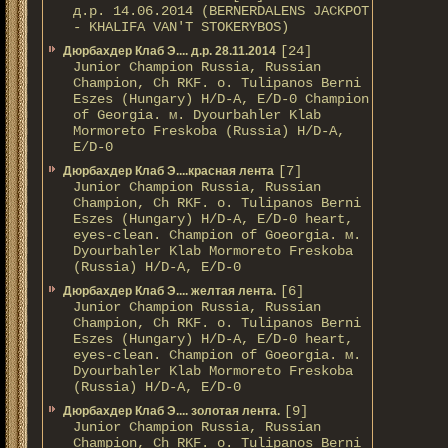
д.р. 14.06.2014 (BERNERDALENS JACKPOT
- KHALIFA VAN'T STOKERYBOS)
[24]
Дюрбахдер Клаб Э.... д.р. 28.11.2014
Junior Champion Russia, Russian
Champion, Ch RKF. о. Tulipanos Berni
Eszes (Hungary) H/D-A, E/D-0 Champion
of Georgia. м. Dyourbahler Klab
Mormoreto Freskoba (Russia) H/D-A,
E/D-0
[7]
Дюрбахдер Клаб Э....красная лента
Junior Champion Russia, Russian
Champion, Ch RKF. о. Tulipanos Berni
Eszes (Hungary) H/D-A, E/D-0 heart,
eyes-clean. Champion of Gоeorgia. м.
Dyourbahler Klab Mormoreto Freskoba
(Russia) H/D-А, E/D-0
[6]
Дюрбахдер Клаб Э.... желтая лента.
Junior Champion Russia, Russian
Champion, Ch RKF. о. Tulipanos Berni
Eszes (Hungary) H/D-A, E/D-0 heart,
eyes-clean. Champion of Gоeorgia. м.
Dyourbahler Klab Mormoreto Freskoba
(Russia) H/D-А, E/D-0
[9]
Дюрбахдер Клаб Э.... золотая лента.
Junior Champion Russia, Russian
Champion, Ch RKF. о. Tulipanos Berni