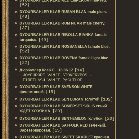
DYOURBAHLER KLAB RED EMPEROR male red.
[52]
DYOURBAHLER KLAB RUSAN BLAN male plum.
[48]
DYOURBAHLER KLAB ROM NUAR male cherry.
[37]
DYOURBAHLER KLAB RIBOLLA BIANKA famale
[49]
turquoise.
DYOURBAHLER KLAB ROSSANELLA famale blue.
[52]
DYOURBAHLER KLAB ROVENA famalel light blue.
[22]
[14]
Дюрбахлер Клаб C... 18.06.12
JOYEUROPE VAN'T STOKERYBOS -
FIREFLASH VAN'T PACHTHOF
DYOURBAHLER KLAB SVENSON WHITE
[15]
фиолетовый.
[132]
DYOURBAHLER KLAB SEN LORAN золотой
DYOURBAHLER KLAB SOMERSET SIDLIS синий.
[30]
ЖДЕТ ХОЗЯИНА.
[20]
DYOURBAHLER KLAB SENT-EMILON голубой.
DYOURBAHLER KLAB SAFFOLK RED зелёный.
[15]
Зарезервирован.
DYOURBAHLER KLAB SWEET SKARLET красная.