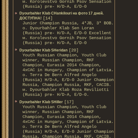
м. Korolevstvo Gornih Psov Sensation
(Russia) pre- H/D-A, E/D-0
Dyourbahler Klab CHankilouri на фото 17 дней.
[14]
ДОСТУПНА!
Junior Champion Russia, 4*JB, 3* BOB.
о. Dyourbahler Klab Sen Loran
(Russia) pre- H/D-A, E/D-0 Excellent
м. Korolevstvo Gornih Psov Sensation
(Russia) pre- H/D-A, E/D-0
[20]
Dyourbahler Klab SHeridan
Youth Russian Champion, Youth Club
winner, Russian Champion, RKF
Champion, Eurasia 2014 Champion,
4xCAC in Hungary, Champion of Latvia.
о. Terra De Bern Alfred Angelo
(Russia) H/D-A, E/D-0 Junior Champion
Russia, Champion Russia, RKF, CACIB.
м. Dyourbahler Klab Roza Reviliotti
(Russia) pre- H/D-A, E/D-0.
[17]
Dyourbahler Klab SHiller
Youth Russian Champion, Youth Club
winner, Russian Champion, RKF
Champion, Eurasia 2014 Champion,
4xCAC in Hungary, Champion of Latvia.
о. Terra De Bern Alfred Angelo
(Russia) H/D-A, E/D-0 Junior Champion
Russia, Champion Russia, RKF, CACIB.