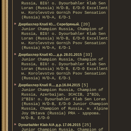
Russia, BIG! о. Dyourbahler Klab Sen
Loran (Russia) H/D-B, E/D-0 Excellent
м. Korolevstvo Gornih Psov Sensation
(Russia) H/D-A, E/D-1
[20]
Дюрбахлер Клаб Ю.... Серебряный.
Junior Champion Russia, Champion of
Russia, BIG! о. Dyourbahler Klab Sen
Loran (Russia) H/D-B, E/D-0 Excellent
м. Korolevstvo Gornih Psov Sensation
(Russia) H/D-A, E/D-1
[33]
Дюрбахлер Клаб Ю.... д.р. 28.01.2015
Junior Champion Russia, Champion of
Russia, BIG! о. Dyourbahler Klab Sen
Loran (Russia) H/D-B, E/D-0 Excellent
м. Korolevstvo Gornih Psov Sensation
(Russia) H/D-A, E/D-1
[5]
Дюрбахлер Клаб Я.... д.р.16.04.2015
Junior Champion Russia, Champion of
Russia, Azerbaijan. 3CACIB, 2*BIG,
2*BIG! о. Dyourbahler Klab Sen Loran
(Russia) H/D-B, E/D-0 Junior Champion
Russia, Champion of Russia. м. Alpine
Joy Oktava (Russia) PRA - здорова.
H/D-B, E/D-0
[25]
Dyourbahler Klab A/А д.р. 17.06.2015
Junior Champion Russia, Champion of