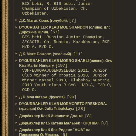
BIS bebi, R. BIS bebi. Junior
Champion of Uzbekistan. Ch.
Uzbekistan.
[7]
Д.К. Матик Кюве. (голубой).
DYOURBAHLER KLAB MOE SHANDON (слива). вл:
[57]
Дорохина Юлия.
BIS bebi. Russian Junior Champion,
3*САСIB, Ch. Russia, Kazakhstan, RKF.
Н/D-A. E/D-O.
[11]
Д.К. Макс Божоле. (зелёный).
DYOURBAHLER KLAB MORRO SHABLI (вишня). Ow:
[197]
Kira Martin Hungary
VDH-EUROPAJUGENDSIEGER 2011, Junior
Club Winner of Croatia 2010, Junior
Winner Kassel 2010, Clubshow Austria
2010 Youth class R.CAC. Н/D-A, E/D-0,
OCD-0.
[20]
Д.К. Мон Флэри. (фуксия).
DYOURBAHLER KLAB MORMORETO FRESKOBA.
[28]
(красная) Ow: Julia Tsibulskaya
[8]
Дюрбахлер Клаб Инфините Дольче
[8]
Дюрбахлер Клаб Катена Мальбек "КНОПКА"
Дюрбахлер Клаб Деа Риденс "АФА" вл:
[6]
Пирожкова О. Москва.