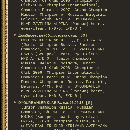
Champion of Club-2006. Champion of
Club-2006, Champion International,
Champion Eurasii-2007, Grand Champion
Russia, Champion of Russia, Bulgaria,
Belarus, 4*Ch. RKF, м. DYOURBAHLER
KLAB ZAVELINA ALPINA (Россия) heart,
eyes-clean. H/D-В, E/D-0.)
[30]
Дюрбахлер клаб У... розовая сука.
DYOURBAHLER KLAB U... д.р. 01.04.13.
(Junior Champion Russia, Russian
Champion, Ch RKF. о. TULIPANOS BERNI
ESZES (Венгрия) heart, eyes-clean.
H/D-A, E/D-0.- Junior Champion
Russia, Belarus, Moldova, Junior
Champion of Club-2006. Champion of
Club-2006, Champion International,
Champion Eurasii-2007, Grand Champion
Russia, Champion of Russia, Bulgaria,
Belarus, 4*Ch. RKF, м. DYOURBAHLER
KLAB ZAVELINA ALPINA (Россия) heart,
eyes-clean. H/D-В, E/D-0.)
[5]
DYOURBAHLER KLAB F... д.р. 05.06.13.
Junior Champion Russia, Russian
Champion, Ch RKF. о. TULIPANOS BERNI
ESZES (Венгрия) heart, eyes-clean.
H/D-A, E/D-0. Champion Russia, RKF.
м.DYOURBAHLER KLAB KIRIYANA AVER'YANA