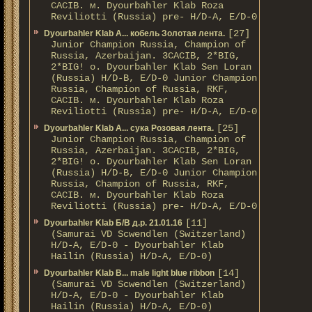
CACIB. м. Dyourbahler Klab Roza
Reviliotti (Russia) pre- H/D-A, E/D-0
[27]
Dyourbahler Klab A... кобель Золотая лента.
Junior Champion Russia, Champion of
Russia, Azerbaijan. 3CACIB, 2*BIG,
2*BIG! о. Dyourbahler Klab Sen Loran
(Russia) H/D-B, E/D-0 Junior Champion
Russia, Champion of Russia, RKF,
CACIB. м. Dyourbahler Klab Roza
Reviliotti (Russia) pre- H/D-A, E/D-0
[25]
Dyourbahler Klab A... сука Розовая лента.
Junior Champion Russia, Champion of
Russia, Azerbaijan. 3CACIB, 2*BIG,
2*BIG! о. Dyourbahler Klab Sen Loran
(Russia) H/D-B, E/D-0 Junior Champion
Russia, Champion of Russia, RKF,
CACIB. м. Dyourbahler Klab Roza
Reviliotti (Russia) pre- H/D-A, E/D-0
[11]
Dyourbahler Klab Б/B д.р. 21.01.16
(Samurai VD Scwendlen (Switzerland)
H/D-A, E/D-0 - Dyourbahler Klab
Hailin (Russia) H/D-A, E/D-0)
[14]
Dyourbahler Klab B... male light blue ribbon
(Samurai VD Scwendlen (Switzerland)
H/D-A, E/D-0 - Dyourbahler Klab
Hailin (Russia) H/D-A, E/D-0)