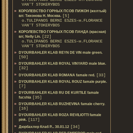
VAN'T STOKERYBOS
КОРОЛЕВСТВО ГОРНЫХ ПСОВ ПИЖОН (желтый)
[5]
вл: Тихонова Н. Москва.
о.TULIPANOS BERNI ESZES-м.FLORANCE
VAN'T STOKERYBOS
КОРОЛЕВСТВО ГОРНЫХ ПСОВ ПАНДА (красная)
[22]
вл; Nelly Lin.
о.TULIPANOS BERNI ESZES-м.FLORANCE
VAN'T STOKERYBOS
DYOURBAHLER KLAB REYN DE VIN male green.
[50]
DYOURBAHLER KLAB ROYAL VINYARD male blue.
[32]
[33]
DYOURBAHLER KLAB ROMANA famale red.
DYOURBAHLER KLAB ROYAL ROUZ famale purple.
[7]
DYOURBAHLER KLAB RU DE KURTILE famale
[35]
fucshia
DYOURBAHLER KLAB RUZHEVINA famale cherry.
[16]
DYOURBAHLER KLAB ROZA REVILIOTTI famale
[117]
pink.
[34]
Дюрбахлер Клаб Р... 30.01.12