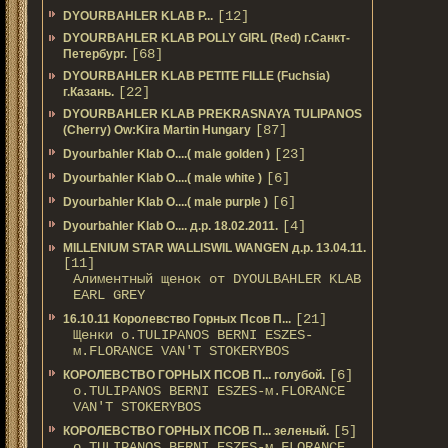
[12]
DYOURBAHLER KLAB P...
DYOURBAHLER KLAB POLLY GIRL (Red) г.Санкт-
[68]
Петербург.
DYOURBAHLER KLAB PETITE FILLE (Fuchsia)
[22]
г.Казань.
DYOURBAHLER KLAB PREKRASNAYA TULIPANOS
[87]
(Cherry) Ow:Kira Martin Hungary
[23]
Dyourbahler Klab O....( male golden )
[6]
Dyourbahler Klab O....( male white )
[6]
Dyourbahler Klab O....( male purple )
[4]
Dyourbahler Klab O.... д.р. 18.02.2011.
MILLENIUM STAR WALLISWIL WANGEN д.р. 13.04.11.
[11]
Алиментный щенок от DYOULBAHLER KLAB
EARL GREY
[21]
16.10.11 Королевство Горных Псов П...
Щенки о.TULIPANOS BERNI ESZES-
м.FLORANCE VAN'T STOKERYBOS
[6]
КОРОЛЕВСТВО ГОРНЫХ ПСОВ П... голубой.
о.TULIPANOS BERNI ESZES-м.FLORANCE
VAN'T STOKERYBOS
[5]
КОРОЛЕВСТВО ГОРНЫХ ПСОВ П... зеленый.
о.TULIPANOS BERNI ESZES-м.FLORANCE