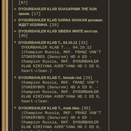
[67]
DYOURBAHLER KLAB SUASAPAWA THE SUN
[17]
оранж.
DYOURBAHLER KLAB SARNA SHAKAR розовая.
[29]
ЖДЕТ ХОЗЯИНА.
DYOURBAHLER KLAB SIBERA WHITE желтая.
[45]
[33]
DYOURBAHLER KLAB T... 04.10.12
DYOURBAHLER KLAB T... 04.10.12
(Champion Russia, RKF. FRANZ VAN'T
STOKERYBOS (Бельгия) HD А ED -
Champion Russia, RKF. DYOURBAHLER
KLAB KIRIYANA AVER'YANA HD С ED 0,
heart-clean.)
[23]
DYOURBAHLER KLAB T... female red.
Champion Russia, RKF. FRANZ VAN'T
STOKERYBOS (Бельгия) HD А ED 0. -
Champion Russia, RKF. DYOURBAHLER
KLAB KIRIYANA AVER'YANA HD С ED 0,
heart-clean.
[35]
DYOURBAHLER KLAB T... male blue.
(Champion Russia, RKF. FRANZ VAN'T
STOKERYBOS (Бельгия) HD А ED -
Champion Russia, RKF. DYOURBAHLER
KLAB KIRIYANA AVER'YANA HD С ED 0,