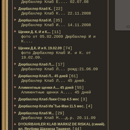
Дюрбахлер Клаб Е.... 02.07.08
[22]
Дюрбахлер Клаб К..
Дюрбахлер Клаб К... 22.11.2008
[35]
Дюрбахлер Клаб И.
Дюрбахлер Клаб И... 14.11.2008
[11]
Щенки Д. К. И и К....
фото от 05.02.2009 Дюрбахлер И и
К....
[74]
Щенки Д.К. И и К. 19.02.09
фото Дюрбахлер Клаб И. и К. от
19.02.09.
[17]
Дюрбахлер Клаб Л....
Дюрбахлер Клаб Л... рожд:21.06.09
[61]
Дюрбахлер Клаб Л... 45 дней
Дюрбахлер Клаб Л... 45 дней.
[55]
Алиментные щенки А.... 45 дней
Алиментные щенки А.... 45 дней
[3]
Дюрбахлер Клаб Лаки Стар 4.5 мес
[4]
Дюрбахлер Клаб Ив`Тье-Ман 11.5 мес.
[29]
Дюрбахлер Клаб М...
Дюрбахлер Клаб М...д.р. 20.11.09
DYOURBAHLER KLAB MARKIZ DE RISKAL (синий).
[44]
вл. Якубова Шахноза Ташкент.