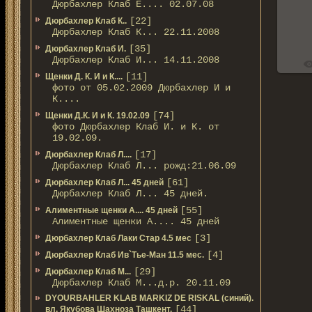
Дюрбахлер Клаб Е.... 02.07.08
[22]
Дюрбахлер Клаб К..
Дюрбахлер Клаб К... 22.11.2008
[35]
Дюрбахлер Клаб И.
Дюрбахлер Клаб И... 14.11.2008
[11]
Щенки Д. К. И и К....
фото от 05.02.2009 Дюрбахлер И и
К....
[74]
Щенки Д.К. И и К. 19.02.09
фото Дюрбахлер Клаб И. и К. от
19.02.09.
[17]
Дюрбахлер Клаб Л....
Дюрбахлер Клаб Л... рожд:21.06.09
[61]
Дюрбахлер Клаб Л... 45 дней
Дюрбахлер Клаб Л... 45 дней.
[55]
Алиментные щенки А.... 45 дней
Алиментные щенки А.... 45 дней
[3]
Дюрбахлер Клаб Лаки Стар 4.5 мес
[4]
Дюрбахлер Клаб Ив`Тье-Ман 11.5 мес.
[29]
Дюрбахлер Клаб М...
Дюрбахлер Клаб М...д.р. 20.11.09
DYOURBAHLER KLAB MARKIZ DE RISKAL (синий).
[44]
вл. Якубова Шахноза Ташкент.