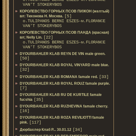
VAN'T STOKERYBOS
КОРОЛЕВСТВО ГОРНЫХ ПСОВ ПИЖОН (желтый)
[5]
вл: Тихонова Н. Москва.
о.TULIPANOS BERNI ESZES-м.FLORANCE
VAN'T STOKERYBOS
КОРОЛЕВСТВО ГОРНЫХ ПСОВ ПАНДА (красная)
[22]
вл; Nelly Lin.
о.TULIPANOS BERNI ESZES-м.FLORANCE
VAN'T STOKERYBOS
DYOURBAHLER KLAB REYN DE VIN male green.
[50]
DYOURBAHLER KLAB ROYAL VINYARD male blue.
[32]
[33]
DYOURBAHLER KLAB ROMANA famale red.
DYOURBAHLER KLAB ROYAL ROUZ famale purple.
[7]
DYOURBAHLER KLAB RU DE KURTILE famale
[35]
fucshia
DYOURBAHLER KLAB RUZHEVINA famale cherry.
[16]
DYOURBAHLER KLAB ROZA REVILIOTTI famale
[117]
pink.
[34]
Дюрбахлер Клаб Р... 30.01.12