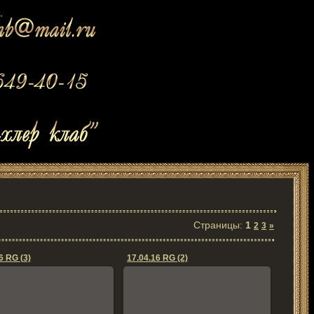
Страницы
:
1
2
3
»
6 RG (3)
17.04.16 RG (2)