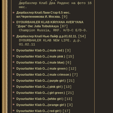
Дюрбахлер Клаб Деа Риденс на фото 16
мес.
Дюрбахлер Клаб Лаки Стар 6.5 мес.
[9]
вл:Черепенникова И. Москва.
DYOURBAHLER KLAB KIRIYANA AVER'YANA
[87]
"Дора" Ow: Julia Tsibulskaya
Champion Russia, RKF. H/D-С E/D-0.
[54]
Дюрбахлер Клаб Нью Лайф д.р.01.02.11.
DYOURBAHLER KLAB NEW LIFE. д.р.
01.02.11
[3]
Dyourbahler Klab O....( male red )
[15]
Dyourbahler Klab O....( male pink )
[6]
Dyourbahler Klab O....( male blue)
[12]
Dyourbahler Klab O....( male green )
[7]
Dyourbahler Klab O....( male crimson )
[21]
Dyourbahler Klab O....( purple girl )
[13]
Dyourbahler Klab O....( pink girl )
[21]
Dyourbahler Klab O....( girl green )
[13]
Dyourbahler Klab O....(white girl )
[3]
Dyourbahler Klab O....(orange girl )
[17]
Dyourbahler Klab O....( red girl )