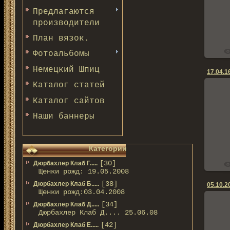
Предлагаются
производители
План вязок.
Фотоальбомы
Немецкий Шпиц
17.04.1
Каталог статей
Каталог сайтов
Наши баннеры
Категории
[30]
Дюрбахлер Клаб Г.....
Щенки рожд: 19.05.2008
[38]
Дюрбахлер Клаб Б.....
05.10.2
Щенки рожд:03.04.2008
[34]
Дюрбахлер Клаб Д.....
Дюрбахлер Клаб Д.... 25.06.08
[42]
Дюрбахлер Клаб Е.....