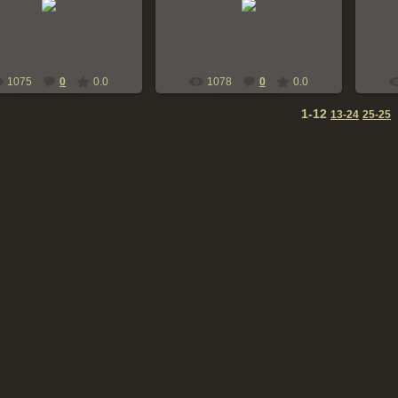
bern-zennen
bern-zennen
1075
0
0.0
1078
0
0.0
1-12
13-24
25-25