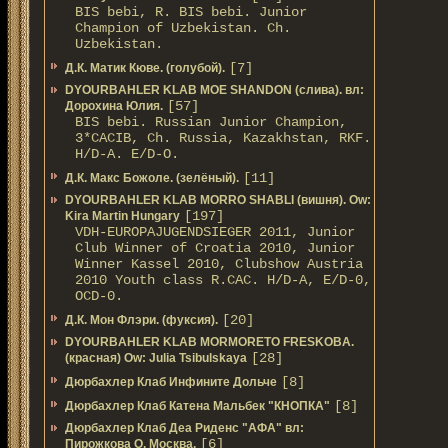
BIS bebi, R. BIS bebi. Junior
Champion of Uzbekistan. Ch.
Uzbekistan.
[7]
Д.К. Матик Кюве. (голубой).
DYOURBAHLER KLAB MOE SHANDON (слива). вл:
[57]
Дорохина Юлия.
BIS bebi. Russian Junior Champion,
3*САСIB, Ch. Russia, Kazakhstan, RKF.
Н/D-A. E/D-O.
[11]
Д.К. Макс Божоле. (зелёный).
DYOURBAHLER KLAB MORRO SHABLI (вишня). Ow:
[197]
Kira Martin Hungary
VDH-EUROPAJUGENDSIEGER 2011, Junior
Club Winner of Croatia 2010, Junior
Winner Kassel 2010, Clubshow Austria
2010 Youth class R.CAC. Н/D-A, E/D-0,
OCD-0.
[20]
Д.К. Мон Флэри. (фуксия).
DYOURBAHLER KLAB MORMORETO FRESKOBA.
[28]
(красная) Ow: Julia Tsibulskaya
[8]
Дюрбахлер Клаб Инфините Дольче
[8]
Дюрбахлер Клаб Катена Мальбек "КНОПКА"
Дюрбахлер Клаб Деа Риденс "АФА" вл:
[6]
Пирожкова О. Москва.