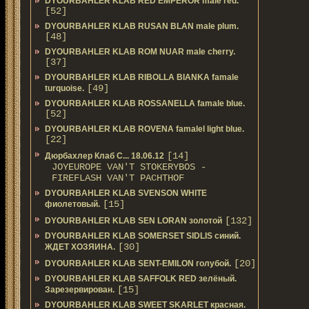
DYOURBAHLER KLAB RED EMPEROR male red.
[52]
DYOURBAHLER KLAB RUSAN BLAN male plum.
[48]
DYOURBAHLER KLAB ROM NUAR male cherry.
[37]
DYOURBAHLER KLAB RIBOLLA BIANKA famale
[49]
turquoise.
DYOURBAHLER KLAB ROSSANELLA famale blue.
[52]
DYOURBAHLER KLAB ROVENA famalel light blue.
[22]
[14]
Дюрбахлер Клаб C... 18.06.12
JOYEUROPE VAN'T STOKERYBOS -
FIREFLASH VAN'T PACHTHOF
DYOURBAHLER KLAB SVENSON WHITE
[15]
фиолетовый.
[132]
DYOURBAHLER KLAB SEN LORAN золотой
DYOURBAHLER KLAB SOMERSET SIDLIS синий.
[30]
ЖДЕТ ХОЗЯИНА.
[20]
DYOURBAHLER KLAB SENT-EMILON голубой.
DYOURBAHLER KLAB SAFFOLK RED зелёный.
[15]
Зарезервирован.
DYOURBAHLER KLAB SWEET SKARLET красная.