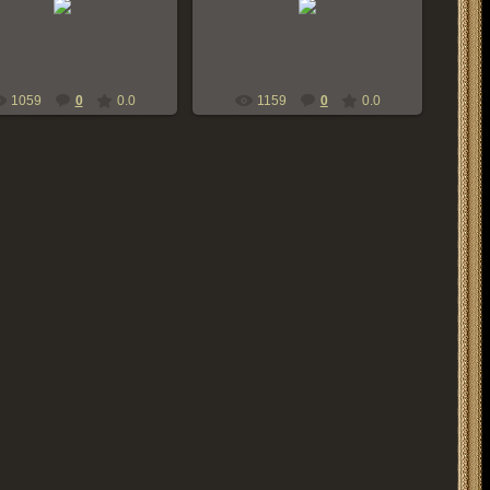
bern-zennen
bern-zennen
1059
0
0.0
1159
0
0.0