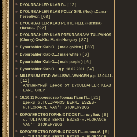
[12]
DYOURBAHLER KLAB P...
DYOURBAHLER KLAB POLLY GIRL (Red) г.Санкт-
[68]
Петербург.
DYOURBAHLER KLAB PETITE FILLE (Fuchsia)
[22]
г.Казань.
DYOURBAHLER KLAB PREKRASNAYA TULIPANOS
[87]
(Cherry) Ow:Kira Martin Hungary
[23]
Dyourbahler Klab O....( male golden )
[6]
Dyourbahler Klab O....( male white )
[6]
Dyourbahler Klab O....( male purple )
[4]
Dyourbahler Klab O.... д.р. 18.02.2011.
MILLENIUM STAR WALLISWIL WANGEN д.р. 13.04.11.
[11]
Алиментный щенок от DYOULBAHLER KLAB
EARL GREY
[21]
16.10.11 Королевство Горных Псов П...
Щенки о.TULIPANOS BERNI ESZES-
м.FLORANCE VAN'T STOKERYBOS
[6]
КОРОЛЕВСТВО ГОРНЫХ ПСОВ П... голубой.
о.TULIPANOS BERNI ESZES-м.FLORANCE
VAN'T STOKERYBOS
[5]
КОРОЛЕВСТВО ГОРНЫХ ПСОВ П... зеленый.
о.TULIPANOS BERNI ESZES-м.FLORANCE