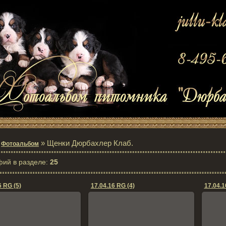
»
» Щенки Дюрбахлер Клаб.
Фотоальбом
фий в разделе
:
25
6 RG (5)
17.04.16 RG (4)
17.04.1