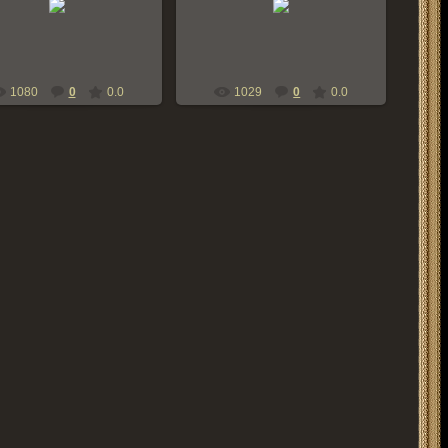
bern-zennen
bern-zennen
1080
0
0.0
1029
0
0.0