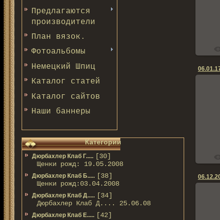
Предлагаются
производители
План вязок.
Фотоальбомы
Немецкий Шпиц
06.01.17
Каталог статей
Каталог сайтов
Наши баннеры
Категории
[30]
Дюрбахлер Клаб Г.....
Щенки рожд: 19.05.2008
[38]
Дюрбахлер Клаб Б.....
06.12.2
Щенки рожд:03.04.2008
[34]
Дюрбахлер Клаб Д.....
Дюрбахлер Клаб Д.... 25.06.08
[42]
Дюрбахлер Клаб Е.....