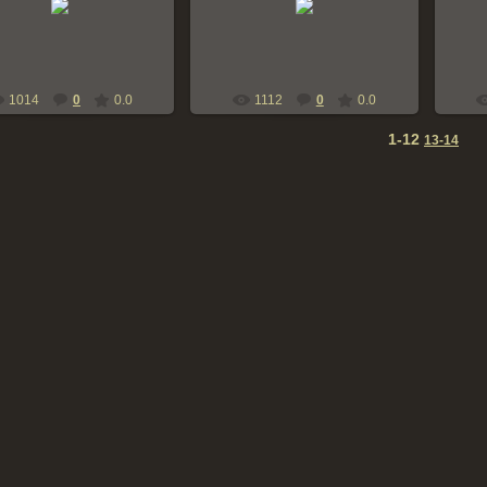
bern-zennen
bern-zennen
1014
0
0.0
1112
0
0.0
1-12
13-14