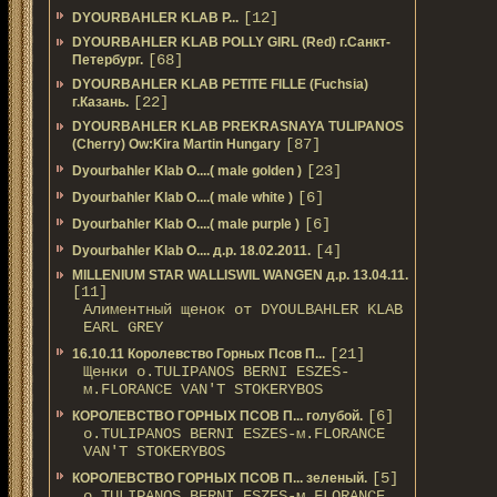
[12]
DYOURBAHLER KLAB P...
DYOURBAHLER KLAB POLLY GIRL (Red) г.Санкт-
[68]
Петербург.
DYOURBAHLER KLAB PETITE FILLE (Fuchsia)
[22]
г.Казань.
DYOURBAHLER KLAB PREKRASNAYA TULIPANOS
[87]
(Cherry) Ow:Kira Martin Hungary
[23]
Dyourbahler Klab O....( male golden )
[6]
Dyourbahler Klab O....( male white )
[6]
Dyourbahler Klab O....( male purple )
[4]
Dyourbahler Klab O.... д.р. 18.02.2011.
MILLENIUM STAR WALLISWIL WANGEN д.р. 13.04.11.
[11]
Алиментный щенок от DYOULBAHLER KLAB
EARL GREY
[21]
16.10.11 Королевство Горных Псов П...
Щенки о.TULIPANOS BERNI ESZES-
м.FLORANCE VAN'T STOKERYBOS
[6]
КОРОЛЕВСТВО ГОРНЫХ ПСОВ П... голубой.
о.TULIPANOS BERNI ESZES-м.FLORANCE
VAN'T STOKERYBOS
[5]
КОРОЛЕВСТВО ГОРНЫХ ПСОВ П... зеленый.
о.TULIPANOS BERNI ESZES-м.FLORANCE