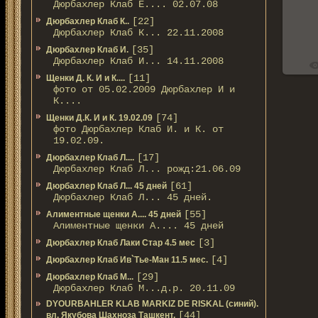
Дюрбахлер Клаб Е.... 02.07.08
[22]
Дюрбахлер Клаб К..
Дюрбахлер Клаб К... 22.11.2008
[35]
Дюрбахлер Клаб И.
Дюрбахлер Клаб И... 14.11.2008
[11]
Щенки Д. К. И и К....
фото от 05.02.2009 Дюрбахлер И и
К....
[74]
Щенки Д.К. И и К. 19.02.09
фото Дюрбахлер Клаб И. и К. от
19.02.09.
[17]
Дюрбахлер Клаб Л....
Дюрбахлер Клаб Л... рожд:21.06.09
[61]
Дюрбахлер Клаб Л... 45 дней
Дюрбахлер Клаб Л... 45 дней.
[55]
Алиментные щенки А.... 45 дней
Алиментные щенки А.... 45 дней
[3]
Дюрбахлер Клаб Лаки Стар 4.5 мес
[4]
Дюрбахлер Клаб Ив`Тье-Ман 11.5 мес.
[29]
Дюрбахлер Клаб М...
Дюрбахлер Клаб М...д.р. 20.11.09
DYOURBAHLER KLAB MARKIZ DE RISKAL (синий).
[44]
вл. Якубова Шахноза Ташкент.