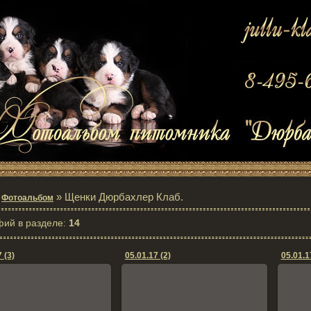
»
» Щенки Дюрбахлер Клаб.
Фотоальбом
фий в разделе
:
14
 (3)
05.01.17 (2)
05.01.1