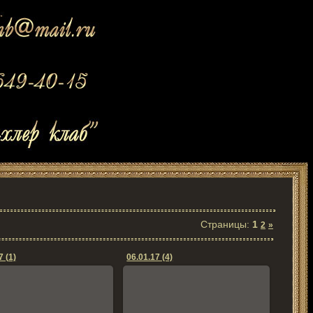
Страницы
:
1
2
»
7 (1)
06.01.17 (4)