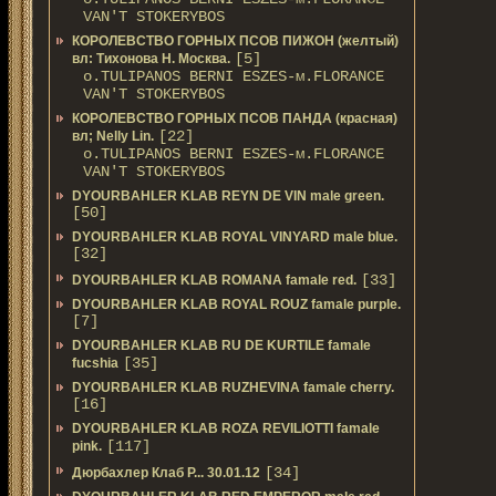
VAN'T STOKERYBOS
КОРОЛЕВСТВО ГОРНЫХ ПСОВ ПИЖОН (желтый)
[5]
вл: Тихонова Н. Москва.
о.TULIPANOS BERNI ESZES-м.FLORANCE
VAN'T STOKERYBOS
КОРОЛЕВСТВО ГОРНЫХ ПСОВ ПАНДА (красная)
[22]
вл; Nelly Lin.
о.TULIPANOS BERNI ESZES-м.FLORANCE
VAN'T STOKERYBOS
DYOURBAHLER KLAB REYN DE VIN male green.
[50]
DYOURBAHLER KLAB ROYAL VINYARD male blue.
[32]
[33]
DYOURBAHLER KLAB ROMANA famale red.
DYOURBAHLER KLAB ROYAL ROUZ famale purple.
[7]
DYOURBAHLER KLAB RU DE KURTILE famale
[35]
fucshia
DYOURBAHLER KLAB RUZHEVINA famale cherry.
[16]
DYOURBAHLER KLAB ROZA REVILIOTTI famale
[117]
pink.
[34]
Дюрбахлер Клаб Р... 30.01.12