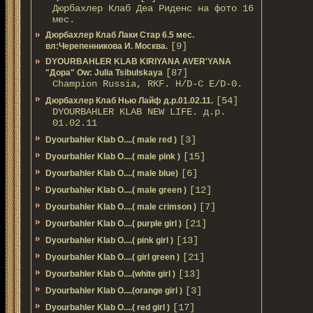
Дюрбахлер Клаб Деа Риденс на фото 16
мес.
Дюрбахлер Клаб Лаки Стар 6.5 мес.
[9]
вл:Черепенникова И. Москва.
DYOURBAHLER KLAB KIRIYANA AVER'YANA
[87]
"Дора" Ow: Julia Tsibulskaya
Champion Russia, RKF. H/D-С E/D-0.
[54]
Дюрбахлер Клаб Нью Лайф д.р.01.02.11.
DYOURBAHLER KLAB NEW LIFE. д.р.
01.02.11
[3]
Dyourbahler Klab O....( male red )
[15]
Dyourbahler Klab O....( male pink )
[6]
Dyourbahler Klab O....( male blue)
[12]
Dyourbahler Klab O....( male green )
[7]
Dyourbahler Klab O....( male crimson )
[21]
Dyourbahler Klab O....( purple girl )
[13]
Dyourbahler Klab O....( pink girl )
[21]
Dyourbahler Klab O....( girl green )
[13]
Dyourbahler Klab O....(white girl )
[3]
Dyourbahler Klab O....(orange girl )
[17]
Dyourbahler Klab O....( red girl )