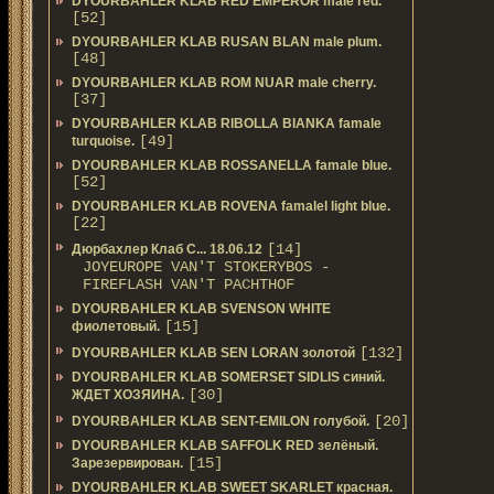
DYOURBAHLER KLAB RED EMPEROR male red.
[52]
DYOURBAHLER KLAB RUSAN BLAN male plum.
[48]
DYOURBAHLER KLAB ROM NUAR male cherry.
[37]
DYOURBAHLER KLAB RIBOLLA BIANKA famale
[49]
turquoise.
DYOURBAHLER KLAB ROSSANELLA famale blue.
[52]
DYOURBAHLER KLAB ROVENA famalel light blue.
[22]
[14]
Дюрбахлер Клаб C... 18.06.12
JOYEUROPE VAN'T STOKERYBOS -
FIREFLASH VAN'T PACHTHOF
DYOURBAHLER KLAB SVENSON WHITE
[15]
фиолетовый.
[132]
DYOURBAHLER KLAB SEN LORAN золотой
DYOURBAHLER KLAB SOMERSET SIDLIS синий.
[30]
ЖДЕТ ХОЗЯИНА.
[20]
DYOURBAHLER KLAB SENT-EMILON голубой.
DYOURBAHLER KLAB SAFFOLK RED зелёный.
[15]
Зарезервирован.
DYOURBAHLER KLAB SWEET SKARLET красная.