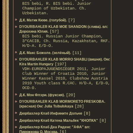
BIS bebi, R. BIS bebi. Junior
Champion of Uzbekistan. Ch.
Uzbekistan.
[7]
Д.К. Матик Кюве. (голубой).
DYOURBAHLER KLAB MOE SHANDON (слива). вл:
[57]
Дорохина Юлия.
BIS bebi. Russian Junior Champion,
3*САСIB, Ch. Russia, Kazakhstan, RKF.
Н/D-A. E/D-O.
[11]
Д.К. Макс Божоле. (зелёный).
DYOURBAHLER KLAB MORRO SHABLI (вишня). Ow:
[197]
Kira Martin Hungary
VDH-EUROPAJUGENDSIEGER 2011, Junior
Club Winner of Croatia 2010, Junior
Winner Kassel 2010, Clubshow Austria
2010 Youth class R.CAC. Н/D-A, E/D-0,
OCD-0.
[20]
Д.К. Мон Флэри. (фуксия).
DYOURBAHLER KLAB MORMORETO FRESKOBA.
[28]
(красная) Ow: Julia Tsibulskaya
[8]
Дюрбахлер Клаб Инфините Дольче
[8]
Дюрбахлер Клаб Катена Мальбек "КНОПКА"
Дюрбахлер Клаб Деа Риденс "АФА" вл:
[6]
Пирожкова О. Москва.