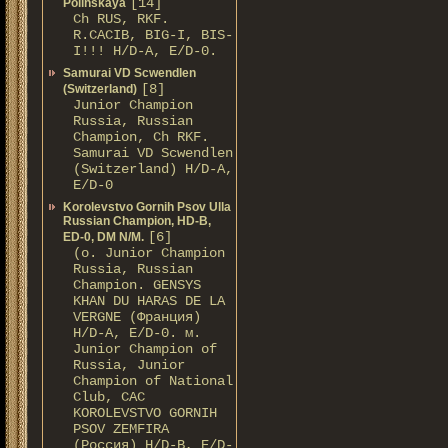
[14]
Polinskaya
Сh RUS, RKF.
R.CACIB, BIG-I, BIS-
I!!! Н/D-A, E/D-0.
Samurai VD Scwendlen
[8]
(Switzerland)
Junior Champion
Russia, Russian
Champion, Ch RKF.
Samurai VD Scwendlen
(Switzerland) H/D-A,
E/D-0
Korolevstvo Gornih Psov Ulla
Russian Champion, HD-B,
[6]
ED-0, DM N/M.
(о. Junior Champion
Russia, Russian
Champion. GENSYS
KHAN DU HARAS DE LA
VERGNE (Франция)
H/D-A, E/D-0. м.
Junior Champion of
Russia, Junior
Champion of National
Club, САС
KOROLEVSTVO GORNIH
PSOV ZEMFIRA
(Россия) H/D-В, E/D-