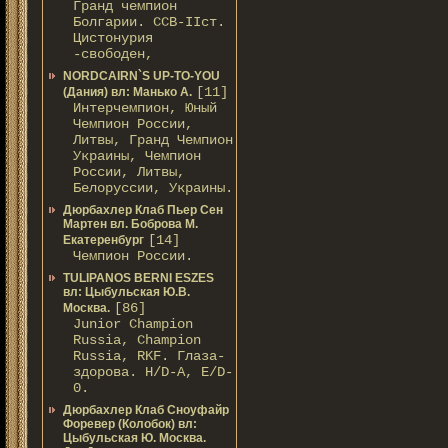
Гранд чемпион
Болгарии. ССВ-IIст.
Цистонурия
-свободен,
NORDCAIRN`S UP-TO-YOU
[11]
(Дания) вл: Манько А.
Интерчемпион, Юный
Чемпион России,
Литвы, Гранд Чемпион
Украины, Чемпион
России, Литвы,
Белоруссии, Украины.
Дюрбахлер Клаб Пьер Сен
Мартен вл. Боброва М.
[14]
Екатеренбург
Чемпион России.
TULIPANOS BERNI ESZES
вл: Цыбульская Ю.В.
[86]
Москва.
Junior Champion
Russia, Champion
Russia, RKF. Глаза-
здорова. H/D-А, E/D-
0.
Дюрбахлер Клаб Сноуфайр
Форевер (Колобок) вл:
Цыбульская Ю. Москва.