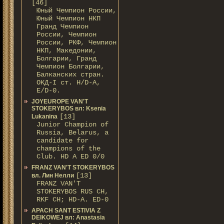
[46]
Юный Чемпион России,
Юный Чемпион НКП
Гранд Чемпион
России, Чемпион
России, РКФ, Чемпион
НКП, Македонии,
Болгарии, Гранд
Чемпион Болгарии,
Балканских стран.
ОКД-I ст. H/D-А,
E/D-0.
JOYEUROPE VAN'T
STOKERYBOS вл: Ksenia
[13]
Lukanina
Junior Champion of
Russia, Belarus, a
candidate for
champions of the
Club. HD A ED 0/0
FRANZ VAN'T STOKERYBOS
[13]
вл. Лин Нелли
FRANZ VAN'T
STOKERYBOS RUS CH,
RKF CH; НD-A. ED-0
APACH SANT ESTIVIA Z
DEIKOWEJ вл: Anastasia