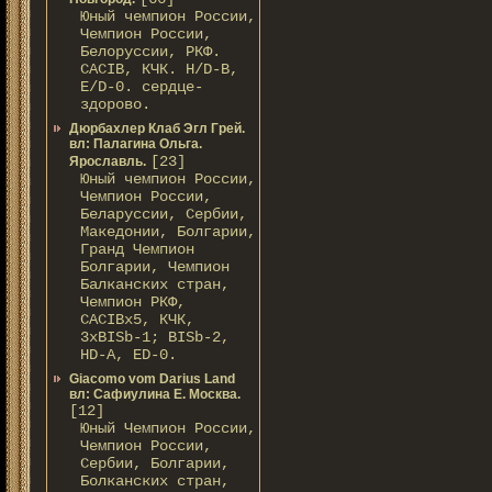
Юный чемпион России,
Чемпион России,
Белоруссии, РКФ.
CACIB, КЧК. H/D-В,
E/D-0. сердце-
здорово.
Дюрбахлер Клаб Эгл Грей.
вл: Палагина Ольга.
[23]
Ярославль.
Юный чемпион России,
Чемпион России,
Беларуссии, Сербии,
Македонии, Болгарии,
Гранд Чемпион
Болгарии, Чемпион
Балканских стран,
Чемпион РКФ,
CACIBx5, КЧК,
3xBISb-1; BISb-2,
HD-A, ED-0.
Giacomo vom Darius Land
вл: Сафиулина Е. Москва.
[12]
Юный Чемпион России,
Чемпион России,
Сербии, Болгарии,
Болканских стран,