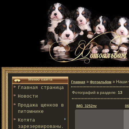
Меню сайта
»
» Наши 
Главная
Фотоальбом
Главная страница
Фотографий в разделе
:
13
Новости
Продажа щенков в
IMG_3252nv
06
питомнике
Котята
зарезервированы.