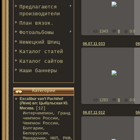
19.09.2012
Предлагаются
bern-zennen
производители
План вязок.
1343
0
0.0
Фотоальбомы
Немецкий Шпиц
06.07.11 033
06
Каталог статей
Каталог сайтов
19.09.2012
Наши баннеры
bern-zennen
Категории
Excalibur van’t Pachthof
1283
0
0.0
(Лёня) вл: Цыбульская Ю.
[12]
Москва.
06.07.11 012
06
Интерчемпион, Гранд
чемпион России,
Чемпион России,
Болгарии,
Белоруссии,
19.09.2012
Македонии, НКП, РКФ,