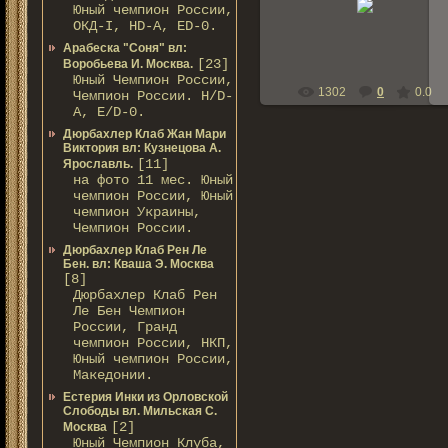
Юный чемпион России,
bern-zennen
ОКД-I, HD-A, ED-0.
Арабеска "Соня" вл:
[23]
Воробьева И. Москва.
Юный Чемпион России,
1302
0
0.0
Чемпион России. Н/D-
A, Е/D-0.
Дюрбахлер Клаб Жан Мари
Виктория вл: Кузнецова А.
[11]
Ярославль.
на фото 11 мес. Юный
чемпион России, Юный
чемпион Украины,
Чемпион России.
Дюрбахлер Клаб Рен Ле
Бен. вл: Кваша Э. Москва
[8]
Дюрбахлер Клаб Рен
Ле Бен Чемпион
России, Гранд
чемпион России, НКП,
Юный чемпион России,
Македонии.
Естерия Инки из Орловской
Слободы вл. Мильская С.
[2]
Москва
Юный Чемпион Клуба,