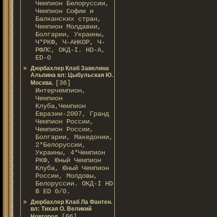
Чемпион Белоруссии,
Чемпион Софии и
Балканских стран,
Чемпион Молдавии,
Болгарии, Украины,
Ч*РКФ, Ч-АНКОР, Ч-
РФЛС, ОКД-I. HD-A,
ED-0
Дюрбахлер Клаб Завелина
Альпина вл: Цыбульская Ю.
[36]
Москва.
Интерчемпион,
Чемпион
Клуба,Чемпион
Евразии-2007, Гранд
Чемпион России,
Чемпион России,
Болгарии, Македонии,
2*Белоруссии,
Украины, 4*Чемпион
РКФ, Юный Чемпион
Клуба, Юный Чемпион
России, Молдовы,
Белоруссии. ОКД-I HD
В ED 0/0.
Дюрбахлер Клаб Ла Фантен.
вл: Тихая О. Великий
[66]
Новгород.