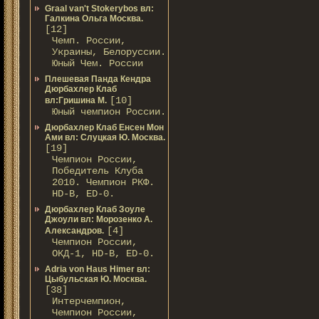
Graal van't Stokerybos вл:
Галкина Ольга Москва.
[12]
Чемп. России,
Украины, Белоруссии.
Юный Чем. России
Плешевая Панда Кендра
Дюрбахлер Клаб
[10]
вл:Гришина М.
Юный чемпион России.
Дюрбахлер Клаб Енсен Мон
Ами вл: Слуцкая Ю. Москва.
[19]
Чемпион России,
Победитель Клуба
2010. Чемпион РКФ.
HD-B, ED-0.
Дюрбахлер Клаб Зоуле
Джоули вл: Морозенко А.
[4]
Александров.
Чемпион России,
ОКД-1, HD-B, ED-0.
Adria von Haus Himer вл:
Цыбульская Ю. Москва.
[38]
Интерчемпион,
Чемпион России,