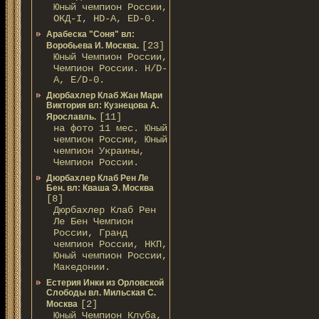
Юный чемпион России,
ОКД-I, HD-A, ED-0.
Арабеска "Соня" вл:
[23]
Воробьева И. Москва.
Юный Чемпион России,
Чемпион России. Н/D-
A, Е/D-0.
Дюрбахлер Клаб Жан Мари
Виктория вл: Кузнецова А.
[11]
Ярославль.
на фото 11 мес. Юный
чемпион России, Юный
чемпион Украины,
Чемпион России.
Дюрбахлер Клаб Рен Ле
Бен. вл: Кваша Э. Москва
[8]
Дюрбахлер Клаб Рен
Ле Бен Чемпион
России, Гранд
чемпион России, НКП,
Юный чемпион России,
Македонии.
Естерия Инки из Орловской
Слободы вл. Мильская С.
[2]
Москва
Юный Чемпион Клуба,