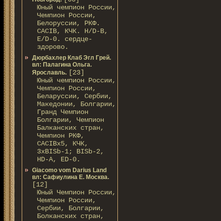
Юный чемпион России,
Чемпион России,
Белоруссии, РКФ.
CACIB, КЧК. H/D-В,
E/D-0. сердце-
здорово.
Дюрбахлер Клаб Эгл Грей.
вл: Палагина Ольга.
[23]
Ярославль.
Юный чемпион России,
Чемпион России,
Беларуссии, Сербии,
Македонии, Болгарии,
Гранд Чемпион
Болгарии, Чемпион
Балканских стран,
Чемпион РКФ,
CACIBx5, КЧК,
3xBISb-1; BISb-2,
HD-A, ED-0.
Giacomo vom Darius Land
вл: Сафиулина Е. Москва.
[12]
Юный Чемпион России,
Чемпион России,
Сербии, Болгарии,
Болканских стран,