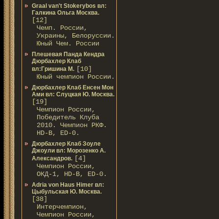
Graal van't Stokerybos вл:
Галкина Ольга Москва.
[12]
Чемп. России,
Украины, Белоруссии.
Юный Чем. России
Плешевая Панда Кендра
Дюрбахлер Клаб
[10]
вл:Гришина М.
Юный чемпион России.
Дюрбахлер Клаб Енсен Мон
Ами вл: Слуцкая Ю. Москва.
[19]
Чемпион России,
Победитель Клуба
2010. Чемпион РКФ.
HD-B, ED-0.
Дюрбахлер Клаб Зоуле
Джоули вл: Морозенко А.
[4]
Александров.
Чемпион России,
ОКД-1, HD-B, ED-0.
Adria von Haus Himer вл:
Цыбульская Ю. Москва.
[38]
Интерчемпион,
Чемпион России,