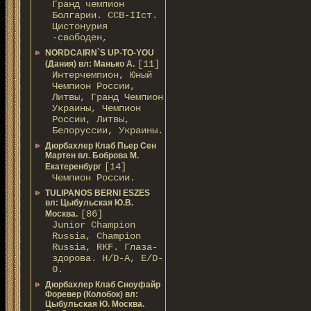
Гранд чемпион
Болгарии. ССВ-IIст.
Цистонурия
-свободен,
NORDCAIRN`S UP-TO-YOU
[11]
(Дания) вл: Манько А.
Интерчемпион, Юный
Чемпион России,
Литвы, Гранд Чемпион
Украины, Чемпион
России, Литвы,
Белоруссии, Украины.
Дюрбахлер Клаб Пьер Сен
Мартен вл. Боброва М.
[14]
Екатеренбург
Чемпион России.
TULIPANOS BERNI ESZES
вл: Цыбульская Ю.В.
[86]
Москва.
Junior Champion
Russia, Champion
Russia, RKF. Глаза-
здорова. H/D-А, E/D-
0.
Дюрбахлер Клаб Сноуфайр
Форевер (Колобок) вл:
Цыбульская Ю. Москва.