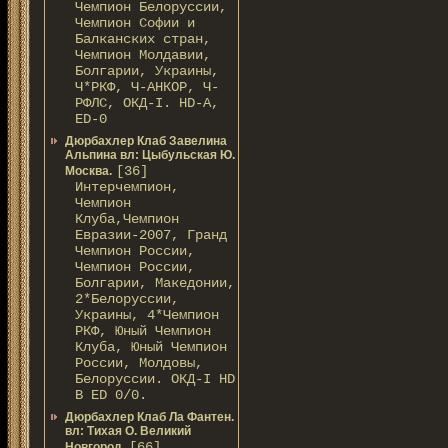
Чемпион Белоруссии,
Чемпион Софии и
Балканских стран,
Чемпион Молдавии,
Болгарии, Украины,
Ч*РКФ, Ч-АНКОР, Ч-
РФЛС, ОКД-I. HD-A,
ED-0
Дюрбахлер Клаб Завелина
Альпина вл: Цыбульская Ю.
[36]
Москва.
Интерчемпион,
Чемпион
Клуба,Чемпион
Евразии-2007, Гранд
Чемпион России,
Чемпион России,
Болгарии, Македонии,
2*Белоруссии,
Украины, 4*Чемпион
РКФ, Юный Чемпион
Клуба, Юный Чемпион
России, Молдовы,
Белоруссии. ОКД-I HD
В ED 0/0.
Дюрбахлер Клаб Ла Фантен.
вл: Тихая О. Великий
[66]
Новгород.