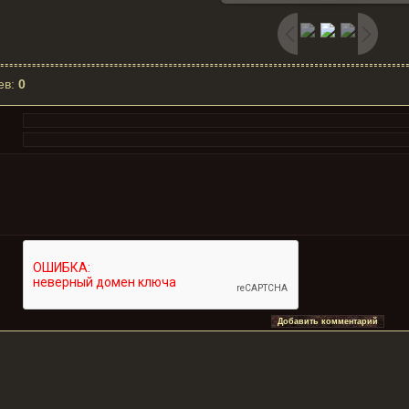
ев
:
0