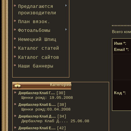
Предлагаются
производители
План вязок.
Фотоальбомы
Всего ко
Немецкий Шпиц
Имя *:
Каталог статей
Email *:
Каталог сайтов
Наши баннеры
Категории
Код *:
[30]
Дюрбахлер Клаб Г.....
Щенки рожд: 19.05.2008
[38]
Дюрбахлер Клаб Б.....
Щенки рожд:03.04.2008
[34]
Дюрбахлер Клаб Д.....
Дюрбахлер Клаб Д.... 25.06.08
[42]
Дюрбахлер Клаб Е.....