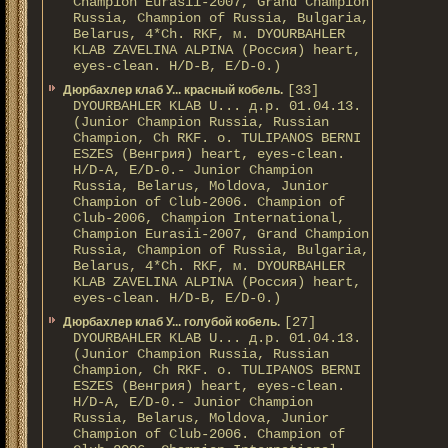
Champion Eurasii-2007, Grand Champion
Russia, Champion of Russia, Bulgaria,
Belarus, 4*Ch. RKF, м. DYOURBAHLER
KLAB ZAVELINA ALPINA (Россия) heart,
eyes-clean. H/D-В, E/D-0.)
[33]
Дюрбахлер клаб У... красный кобель.
DYOURBAHLER KLAB U... д.р. 01.04.13.
(Junior Champion Russia, Russian
Champion, Ch RKF. о. TULIPANOS BERNI
ESZES (Венгрия) heart, eyes-clean.
H/D-A, E/D-0.- Junior Champion
Russia, Belarus, Moldova, Junior
Champion of Club-2006. Champion of
Club-2006, Champion International,
Champion Eurasii-2007, Grand Champion
Russia, Champion of Russia, Bulgaria,
Belarus, 4*Ch. RKF, м. DYOURBAHLER
KLAB ZAVELINA ALPINA (Россия) heart,
eyes-clean. H/D-В, E/D-0.)
[27]
Дюрбахлер клаб У... голубой кобель.
DYOURBAHLER KLAB U... д.р. 01.04.13.
(Junior Champion Russia, Russian
Champion, Ch RKF. о. TULIPANOS BERNI
ESZES (Венгрия) heart, eyes-clean.
H/D-A, E/D-0.- Junior Champion
Russia, Belarus, Moldova, Junior
Champion of Club-2006. Champion of