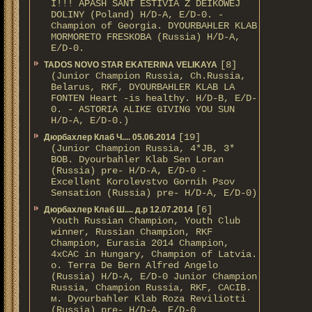
I!!! APASH SANT ESTIVIA Z DEIKOWEJ
DOLINY (Poland) H/D-A, E/D-0. -
Champion of Georgia. DYOURBAHLER KLAB
MORMORETO FRESKOBA (Russia) H/D-A,
E/D-0.
[8]
TADOS NOVO STAR EKATERINA VELIKAYA
(Junior Champion Russia, Ch.Russia,
Belarus, RKF, DYOURBAHLER KLAB LA
FONTEN Heart -is healthy. H/D-В, E/D-
0. - ASTORIA ALIKE GIVING YOU SUN
H/D-А, E/D-0.)
[19]
Дюрбахлер Клаб Ч.... 05.06.2014
(Junior Champion Russia, 4*JB, 3*
BOB. Dyourbahler Klab Sen Loran
(Russia) pre- H/D-A, E/D-0 -
Excellent Korolevstvo Gornih Psov
Sensation (Russia) pre- H/D-A, E/D-0)
[6]
Дюрбахлер Клаб Ш.... д.р 12.07.2014
Youth Russian Champion, Youth Club
winner, Russian Champion, RKF
Champion, Eurasia 2014 Champion,
4xCAC in Hungary, Champion of Latvia.
о. Terra De Bern Alfred Angelo
(Russia) H/D-A, E/D-0 Junior Champion
Russia, Champion Russia, RKF, CACIB.
м. Dyourbahler Klab Roza Reviliotti
(Russia) pre- H/D-A, E/D-0