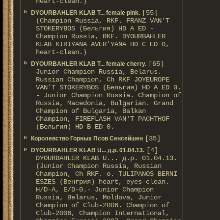
heart-clean.)
[55]
DYOURBAHLER KLAB T... female pink.
(Champion Russia, RKF. FRANZ VAN'T
STOKERYBOS (Бельгия) HD А ED -
Champion Russia, RKF. DYOURBAHLER
KLAB KIRIYANA AVER'YANA HD С ED 0,
heart-clean.)
[65]
DYOURBAHLER KLAB T... female cherry.
Junior Champion Russia, Belarus.
Russian Champion, Ch RKF JOYEUROPE
VAN'T STOKERYBOS (Бельгия) HD А ED 0.
- Junior Champion Russia. Champion of
Russia, Macedonia, Bulgarian. Grand
Champion of Bulgaria, Balkan
Champion, FIREFLASH VAN'T PACHTHOF
(Бельгия) HD B ED 0.
[35]
Королевство Горных Псов Сенсейшен
[4]
DYOURBAHLER KLAB U... д.р. 01.04.13.
DYOURBAHLER KLAB U... д.р. 01.04.13.
(Junior Champion Russia, Russian
Champion, Ch RKF. о. TULIPANOS BERNI
ESZES (Венгрия) heart, eyes-clean.
H/D-A, E/D-0.- Junior Champion
Russia, Belarus, Moldova, Junior
Champion of Club-2006. Champion of
Club-2006, Champion International,