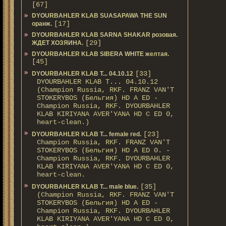
[67]
DYOURBAHLER KLAB SUASAPAWA THE SUN
[17]
оранж.
DYOURBAHLER KLAB SARNA SHAKAR розовая.
[29]
ЖДЕТ ХОЗЯИНА.
DYOURBAHLER KLAB SIBERA WHITE желтая.
[45]
[33]
DYOURBAHLER KLAB T... 04.10.12
DYOURBAHLER KLAB T... 04.10.12
(Champion Russia, RKF. FRANZ VAN'T
STOKERYBOS (Бельгия) HD А ED -
Champion Russia, RKF. DYOURBAHLER
KLAB KIRIYANA AVER'YANA HD С ED 0,
heart-clean.)
[23]
DYOURBAHLER KLAB T... female red.
Champion Russia, RKF. FRANZ VAN'T
STOKERYBOS (Бельгия) HD А ED 0. -
Champion Russia, RKF. DYOURBAHLER
KLAB KIRIYANA AVER'YANA HD С ED 0,
heart-clean.
[35]
DYOURBAHLER KLAB T... male blue.
(Champion Russia, RKF. FRANZ VAN'T
STOKERYBOS (Бельгия) HD А ED -
Champion Russia, RKF. DYOURBAHLER
KLAB KIRIYANA AVER'YANA HD С ED 0,