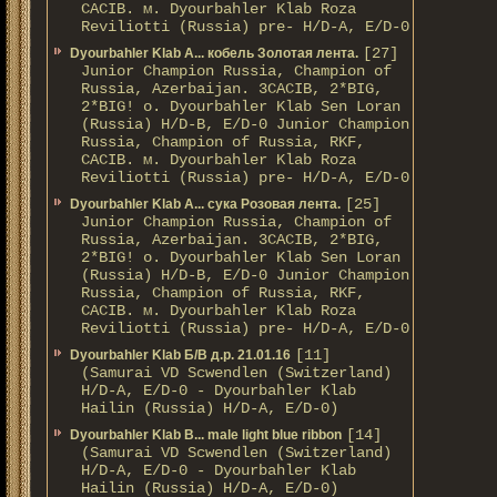
CACIB. м. Dyourbahler Klab Roza
Reviliotti (Russia) pre- H/D-A, E/D-0
[27]
Dyourbahler Klab A... кобель Золотая лента.
Junior Champion Russia, Champion of
Russia, Azerbaijan. 3CACIB, 2*BIG,
2*BIG! о. Dyourbahler Klab Sen Loran
(Russia) H/D-B, E/D-0 Junior Champion
Russia, Champion of Russia, RKF,
CACIB. м. Dyourbahler Klab Roza
Reviliotti (Russia) pre- H/D-A, E/D-0
[25]
Dyourbahler Klab A... сука Розовая лента.
Junior Champion Russia, Champion of
Russia, Azerbaijan. 3CACIB, 2*BIG,
2*BIG! о. Dyourbahler Klab Sen Loran
(Russia) H/D-B, E/D-0 Junior Champion
Russia, Champion of Russia, RKF,
CACIB. м. Dyourbahler Klab Roza
Reviliotti (Russia) pre- H/D-A, E/D-0
[11]
Dyourbahler Klab Б/B д.р. 21.01.16
(Samurai VD Scwendlen (Switzerland)
H/D-A, E/D-0 - Dyourbahler Klab
Hailin (Russia) H/D-A, E/D-0)
[14]
Dyourbahler Klab B... male light blue ribbon
(Samurai VD Scwendlen (Switzerland)
H/D-A, E/D-0 - Dyourbahler Klab
Hailin (Russia) H/D-A, E/D-0)