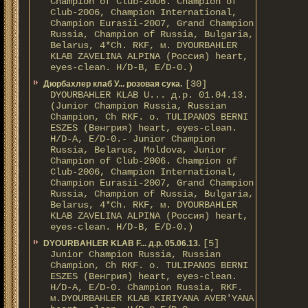
Champion of Club-2006. Champion of
Club-2006, Champion International,
Champion Eurasii-2007, Grand Champion
Russia, Champion of Russia, Bulgaria,
Belarus, 4*Ch. RKF, м. DYOURBAHLER
KLAB ZAVELINA ALPINA (Россия) heart,
eyes-clean. H/D-В, E/D-0.)
[30]
Дюрбахлер клаб У... розовая сука.
DYOURBAHLER KLAB U... д.р. 01.04.13.
(Junior Champion Russia, Russian
Champion, Ch RKF. о. TULIPANOS BERNI
ESZES (Венгрия) heart, eyes-clean.
H/D-A, E/D-0.- Junior Champion
Russia, Belarus, Moldova, Junior
Champion of Club-2006. Champion of
Club-2006, Champion International,
Champion Eurasii-2007, Grand Champion
Russia, Champion of Russia, Bulgaria,
Belarus, 4*Ch. RKF, м. DYOURBAHLER
KLAB ZAVELINA ALPINA (Россия) heart,
eyes-clean. H/D-В, E/D-0.)
[5]
DYOURBAHLER KLAB F... д.р. 05.06.13.
Junior Champion Russia, Russian
Champion, Ch RKF. о. TULIPANOS BERNI
ESZES (Венгрия) heart, eyes-clean.
H/D-A, E/D-0. Champion Russia, RKF.
м.DYOURBAHLER KLAB KIRIYANA AVER'YANA