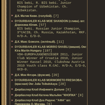
BIS bebi, R. BIS bebi. Junior
Champion of Uzbekistan. Ch.
Uzbekistan.
[7]
Д.К. Матик Кюве. (голубой).
DYOURBAHLER KLAB MOE SHANDON (слива). вл:
[57]
Дорохина Юлия.
BIS bebi. Russian Junior Champion,
3*САСIB, Ch. Russia, Kazakhstan, RKF.
Н/D-A. E/D-O.
[11]
Д.К. Макс Божоле. (зелёный).
DYOURBAHLER KLAB MORRO SHABLI (вишня). Ow:
[197]
Kira Martin Hungary
VDH-EUROPAJUGENDSIEGER 2011, Junior
Club Winner of Croatia 2010, Junior
Winner Kassel 2010, Clubshow Austria
2010 Youth class R.CAC. Н/D-A, E/D-0,
OCD-0.
[20]
Д.К. Мон Флэри. (фуксия).
DYOURBAHLER KLAB MORMORETO FRESKOBA.
[28]
(красная) Ow: Julia Tsibulskaya
[8]
Дюрбахлер Клаб Инфините Дольче
[8]
Дюрбахлер Клаб Катена Мальбек "КНОПКА"
Дюрбахлер Клаб Деа Риденс "АФА" вл:
[6]
Пирожкова О. Москва.