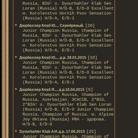
Russia, BIG! о. Dyourbahler Klab Sen
Loran (Russia) H/D-B, E/D-0 Excellent
м. Korolevstvo Gornih Psov Sensation
(Russia) H/D-A, E/D-1
[20]
Дюрбахлер Клаб Ю.... Серебряный.
Junior Champion Russia, Champion of
Russia, BIG! о. Dyourbahler Klab Sen
Loran (Russia) H/D-B, E/D-0 Excellent
м. Korolevstvo Gornih Psov Sensation
(Russia) H/D-A, E/D-1
[33]
Дюрбахлер Клаб Ю.... д.р. 28.01.2015
Junior Champion Russia, Champion of
Russia, BIG! о. Dyourbahler Klab Sen
Loran (Russia) H/D-B, E/D-0 Excellent
м. Korolevstvo Gornih Psov Sensation
(Russia) H/D-A, E/D-1
[5]
Дюрбахлер Клаб Я.... д.р.16.04.2015
Junior Champion Russia, Champion of
Russia, Azerbaijan. 3CACIB, 2*BIG,
2*BIG! о. Dyourbahler Klab Sen Loran
(Russia) H/D-B, E/D-0 Junior Champion
Russia, Champion of Russia. м. Alpine
Joy Oktava (Russia) PRA - здорова.
H/D-B, E/D-0
[25]
Dyourbahler Klab A/А д.р. 17.06.2015
Junior Champion Russia, Champion of