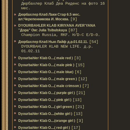
Дюрбахлер Клаб Деа Риденс на фото 16
мес.
Дюрбахлер Клаб Лаки Стар 6.5 мес.
[9]
вл:Черепенникова И. Москва.
DYOURBAHLER KLAB KIRIYANA AVER'YANA
[87]
"Дора" Ow: Julia Tsibulskaya
Champion Russia, RKF. H/D-С E/D-0.
[54]
Дюрбахлер Клаб Нью Лайф д.р.01.02.11.
DYOURBAHLER KLAB NEW LIFE. д.р.
01.02.11
[3]
Dyourbahler Klab O....( male red )
[15]
Dyourbahler Klab O....( male pink )
[6]
Dyourbahler Klab O....( male blue)
[12]
Dyourbahler Klab O....( male green )
[7]
Dyourbahler Klab O....( male crimson )
[21]
Dyourbahler Klab O....( purple girl )
[13]
Dyourbahler Klab O....( pink girl )
[21]
Dyourbahler Klab O....( girl green )
[13]
Dyourbahler Klab O....(white girl )
[3]
Dyourbahler Klab O....(orange girl )
[17]
Dyourbahler Klab O....( red girl )