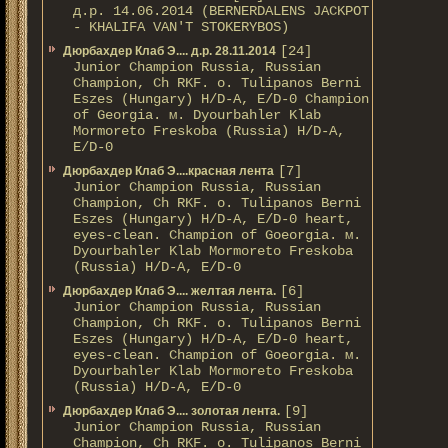
д.р. 14.06.2014 (BERNERDALENS JACKPOT
- KHALIFA VAN'T STOKERYBOS)
[24]
Дюрбахдер Клаб Э.... д.р. 28.11.2014
Junior Champion Russia, Russian
Champion, Ch RKF. о. Tulipanos Berni
Eszes (Hungary) H/D-A, E/D-0 Champion
of Georgia. м. Dyourbahler Klab
Mormoreto Freskoba (Russia) H/D-A,
E/D-0
[7]
Дюрбахдер Клаб Э....красная лента
Junior Champion Russia, Russian
Champion, Ch RKF. о. Tulipanos Berni
Eszes (Hungary) H/D-A, E/D-0 heart,
eyes-clean. Champion of Gоeorgia. м.
Dyourbahler Klab Mormoreto Freskoba
(Russia) H/D-А, E/D-0
[6]
Дюрбахдер Клаб Э.... желтая лента.
Junior Champion Russia, Russian
Champion, Ch RKF. о. Tulipanos Berni
Eszes (Hungary) H/D-A, E/D-0 heart,
eyes-clean. Champion of Gоeorgia. м.
Dyourbahler Klab Mormoreto Freskoba
(Russia) H/D-А, E/D-0
[9]
Дюрбахдер Клаб Э.... золотая лента.
Junior Champion Russia, Russian
Champion, Ch RKF. о. Tulipanos Berni