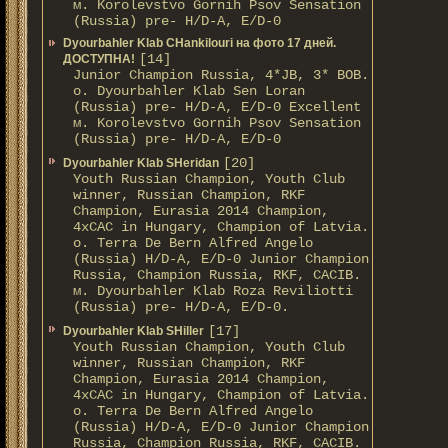
м. Korolevstvo Gornih Psov Sensation
(Russia) pre- H/D-A, E/D-0
Dyourbahler Klab CHankilouri на фото 17 дней.
[14]
ДОСТУПНА!
Junior Champion Russia, 4*JB, 3* BOB.
о. Dyourbahler Klab Sen Loran
(Russia) pre- H/D-A, E/D-0 Excellent
м. Korolevstvo Gornih Psov Sensation
(Russia) pre- H/D-A, E/D-0
[20]
Dyourbahler Klab SHeridan
Youth Russian Champion, Youth Club
winner, Russian Champion, RKF
Champion, Eurasia 2014 Champion,
4xCAC in Hungary, Champion of Latvia.
о. Terra De Bern Alfred Angelo
(Russia) H/D-A, E/D-0 Junior Champion
Russia, Champion Russia, RKF, CACIB.
м. Dyourbahler Klab Roza Reviliotti
(Russia) pre- H/D-A, E/D-0.
[17]
Dyourbahler Klab SHiller
Youth Russian Champion, Youth Club
winner, Russian Champion, RKF
Champion, Eurasia 2014 Champion,
4xCAC in Hungary, Champion of Latvia.
о. Terra De Bern Alfred Angelo
(Russia) H/D-A, E/D-0 Junior Champion
Russia, Champion Russia, RKF, CACIB.