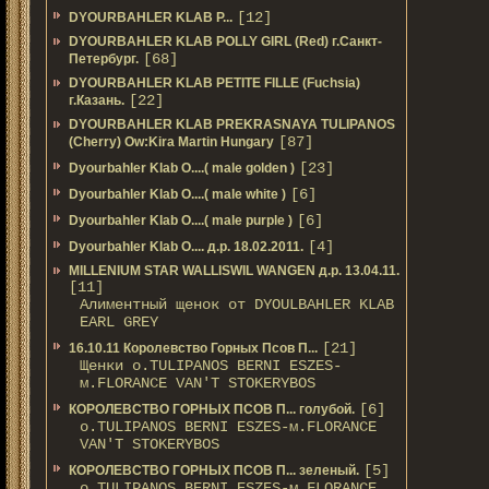
[12]
DYOURBAHLER KLAB P...
DYOURBAHLER KLAB POLLY GIRL (Red) г.Санкт-
[68]
Петербург.
DYOURBAHLER KLAB PETITE FILLE (Fuchsia)
[22]
г.Казань.
DYOURBAHLER KLAB PREKRASNAYA TULIPANOS
[87]
(Cherry) Ow:Kira Martin Hungary
[23]
Dyourbahler Klab O....( male golden )
[6]
Dyourbahler Klab O....( male white )
[6]
Dyourbahler Klab O....( male purple )
[4]
Dyourbahler Klab O.... д.р. 18.02.2011.
MILLENIUM STAR WALLISWIL WANGEN д.р. 13.04.11.
[11]
Алиментный щенок от DYOULBAHLER KLAB
EARL GREY
[21]
16.10.11 Королевство Горных Псов П...
Щенки о.TULIPANOS BERNI ESZES-
м.FLORANCE VAN'T STOKERYBOS
[6]
КОРОЛЕВСТВО ГОРНЫХ ПСОВ П... голубой.
о.TULIPANOS BERNI ESZES-м.FLORANCE
VAN'T STOKERYBOS
[5]
КОРОЛЕВСТВО ГОРНЫХ ПСОВ П... зеленый.
о.TULIPANOS BERNI ESZES-м.FLORANCE