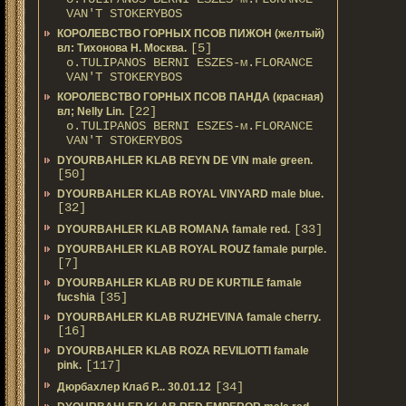
VAN'T STOKERYBOS
КОРОЛЕВСТВО ГОРНЫХ ПСОВ ПИЖОН (желтый)
[5]
вл: Тихонова Н. Москва.
о.TULIPANOS BERNI ESZES-м.FLORANCE
VAN'T STOKERYBOS
КОРОЛЕВСТВО ГОРНЫХ ПСОВ ПАНДА (красная)
[22]
вл; Nelly Lin.
о.TULIPANOS BERNI ESZES-м.FLORANCE
VAN'T STOKERYBOS
DYOURBAHLER KLAB REYN DE VIN male green.
[50]
DYOURBAHLER KLAB ROYAL VINYARD male blue.
[32]
[33]
DYOURBAHLER KLAB ROMANA famale red.
DYOURBAHLER KLAB ROYAL ROUZ famale purple.
[7]
DYOURBAHLER KLAB RU DE KURTILE famale
[35]
fucshia
DYOURBAHLER KLAB RUZHEVINA famale cherry.
[16]
DYOURBAHLER KLAB ROZA REVILIOTTI famale
[117]
pink.
[34]
Дюрбахлер Клаб Р... 30.01.12