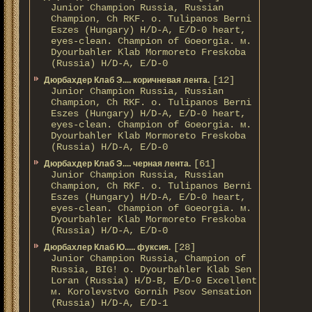
Junior Champion Russia, Russian
Champion, Ch RKF. о. Tulipanos Berni
Eszes (Hungary) H/D-A, E/D-0 heart,
eyes-clean. Champion of Gоeorgia. м.
Dyourbahler Klab Mormoreto Freskoba
(Russia) H/D-А, E/D-0
[12]
Дюрбахдер Клаб Э.... коричневая лента.
Junior Champion Russia, Russian
Champion, Ch RKF. о. Tulipanos Berni
Eszes (Hungary) H/D-A, E/D-0 heart,
eyes-clean. Champion of Gоeorgia. м.
Dyourbahler Klab Mormoreto Freskoba
(Russia) H/D-А, E/D-0
[61]
Дюрбахдер Клаб Э.... черная лента.
Junior Champion Russia, Russian
Champion, Ch RKF. о. Tulipanos Berni
Eszes (Hungary) H/D-A, E/D-0 heart,
eyes-clean. Champion of Gоeorgia. м.
Dyourbahler Klab Mormoreto Freskoba
(Russia) H/D-А, E/D-0
[28]
Дюрбахлер Клаб Ю..... фуксия.
Junior Champion Russia, Champion of
Russia, BIG! о. Dyourbahler Klab Sen
Loran (Russia) H/D-B, E/D-0 Excellent
м. Korolevstvo Gornih Psov Sensation
(Russia) H/D-A, E/D-1