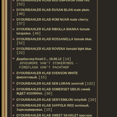
DYOURBAHLER KLAB RED EMPEROR male red.
[52]
DYOURBAHLER KLAB RUSAN BLAN male plum.
[48]
DYOURBAHLER KLAB ROM NUAR male cherry.
[37]
DYOURBAHLER KLAB RIBOLLA BIANKA famale
[49]
turquoise.
DYOURBAHLER KLAB ROSSANELLA famale blue.
[52]
DYOURBAHLER KLAB ROVENA famalel light blue.
[22]
[14]
Дюрбахлер Клаб C... 18.06.12
JOYEUROPE VAN'T STOKERYBOS -
FIREFLASH VAN'T PACHTHOF
DYOURBAHLER KLAB SVENSON WHITE
[15]
фиолетовый.
[132]
DYOURBAHLER KLAB SEN LORAN золотой
DYOURBAHLER KLAB SOMERSET SIDLIS синий.
[30]
ЖДЕТ ХОЗЯИНА.
[20]
DYOURBAHLER KLAB SENT-EMILON голубой.
DYOURBAHLER KLAB SAFFOLK RED зелёный.
[15]
Зарезервирован.
DYOURBAHLER KLAB SWEET SKARLET красная.