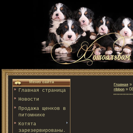
Меню сайта
»
Главная
» 08
ribbon
Главная страница
Новости
Продажа щенков в
питомнике
Котята
зарезервированы.