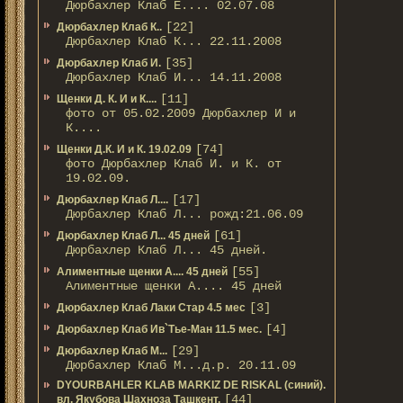
Дюрбахлер Клаб Е.... 02.07.08
[22]
Дюрбахлер Клаб К..
Дюрбахлер Клаб К... 22.11.2008
[35]
Дюрбахлер Клаб И.
Дюрбахлер Клаб И... 14.11.2008
[11]
Щенки Д. К. И и К....
фото от 05.02.2009 Дюрбахлер И и
К....
[74]
Щенки Д.К. И и К. 19.02.09
фото Дюрбахлер Клаб И. и К. от
19.02.09.
[17]
Дюрбахлер Клаб Л....
Дюрбахлер Клаб Л... рожд:21.06.09
[61]
Дюрбахлер Клаб Л... 45 дней
Дюрбахлер Клаб Л... 45 дней.
[55]
Алиментные щенки А.... 45 дней
Алиментные щенки А.... 45 дней
[3]
Дюрбахлер Клаб Лаки Стар 4.5 мес
[4]
Дюрбахлер Клаб Ив`Тье-Ман 11.5 мес.
[29]
Дюрбахлер Клаб М...
Дюрбахлер Клаб М...д.р. 20.11.09
DYOURBAHLER KLAB MARKIZ DE RISKAL (синий).
[44]
вл. Якубова Шахноза Ташкент.