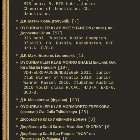
BIS bebi, R. BIS bebi. Junior
Champion of Uzbekistan. Ch.
Uzbekistan.
[7]
Д.К. Матик Кюве. (голубой).
DYOURBAHLER KLAB MOE SHANDON (слива). вл:
[57]
Дорохина Юлия.
BIS bebi. Russian Junior Champion,
3*САСIB, Ch. Russia, Kazakhstan, RKF.
Н/D-A. E/D-O.
[11]
Д.К. Макс Божоле. (зелёный).
DYOURBAHLER KLAB MORRO SHABLI (вишня). Ow:
[197]
Kira Martin Hungary
VDH-EUROPAJUGENDSIEGER 2011, Junior
Club Winner of Croatia 2010, Junior
Winner Kassel 2010, Clubshow Austria
2010 Youth class R.CAC. Н/D-A, E/D-0,
OCD-0.
[20]
Д.К. Мон Флэри. (фуксия).
DYOURBAHLER KLAB MORMORETO FRESKOBA.
[28]
(красная) Ow: Julia Tsibulskaya
[8]
Дюрбахлер Клаб Инфините Дольче
[8]
Дюрбахлер Клаб Катена Мальбек "КНОПКА"
Дюрбахлер Клаб Деа Риденс "АФА" вл:
[6]
Пирожкова О. Москва.