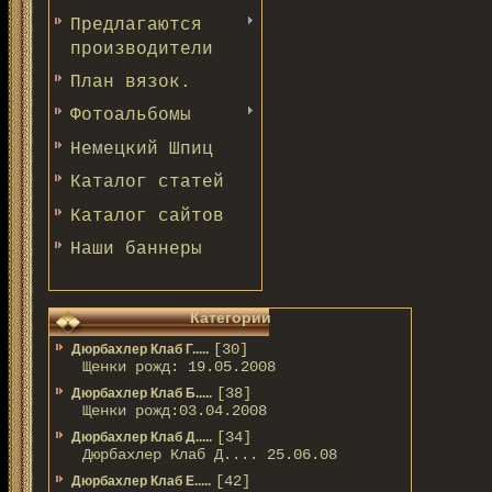
Предлагаются
производители
План вязок.
Фотоальбомы
Немецкий Шпиц
Каталог статей
Каталог сайтов
Наши баннеры
Категории
[30]
Дюрбахлер Клаб Г.....
Щенки рожд: 19.05.2008
[38]
Дюрбахлер Клаб Б.....
Щенки рожд:03.04.2008
[34]
Дюрбахлер Клаб Д.....
Дюрбахлер Клаб Д.... 25.06.08
[42]
Дюрбахлер Клаб Е.....