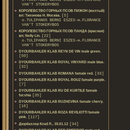
VAN'T STOKERYBOS
КОРОЛЕВСТВО ГОРНЫХ ПСОВ ПИЖОН (желтый)
[5]
вл: Тихонова Н. Москва.
о.TULIPANOS BERNI ESZES-м.FLORANCE
VAN'T STOKERYBOS
КОРОЛЕВСТВО ГОРНЫХ ПСОВ ПАНДА (красная)
[22]
вл; Nelly Lin.
о.TULIPANOS BERNI ESZES-м.FLORANCE
VAN'T STOKERYBOS
DYOURBAHLER KLAB REYN DE VIN male green.
[50]
DYOURBAHLER KLAB ROYAL VINYARD male blue.
[32]
[33]
DYOURBAHLER KLAB ROMANA famale red.
DYOURBAHLER KLAB ROYAL ROUZ famale purple.
[7]
DYOURBAHLER KLAB RU DE KURTILE famale
[35]
fucshia
DYOURBAHLER KLAB RUZHEVINA famale cherry.
[16]
DYOURBAHLER KLAB ROZA REVILIOTTI famale
[117]
pink.
[34]
Дюрбахлер Клаб Р... 30.01.12