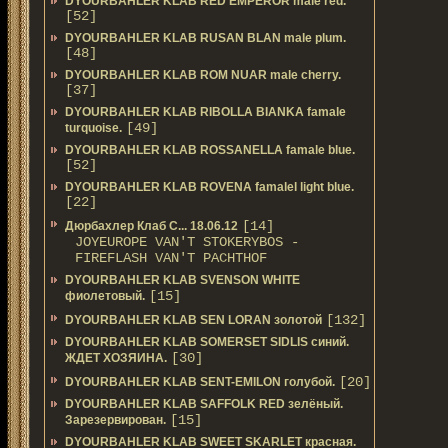
DYOURBAHLER KLAB RED EMPEROR male red.
[52]
DYOURBAHLER KLAB RUSAN BLAN male plum.
[48]
DYOURBAHLER KLAB ROM NUAR male cherry.
[37]
DYOURBAHLER KLAB RIBOLLA BIANKA famale
[49]
turquoise.
DYOURBAHLER KLAB ROSSANELLA famale blue.
[52]
DYOURBAHLER KLAB ROVENA famalel light blue.
[22]
[14]
Дюрбахлер Клаб C... 18.06.12
JOYEUROPE VAN'T STOKERYBOS -
FIREFLASH VAN'T PACHTHOF
DYOURBAHLER KLAB SVENSON WHITE
[15]
фиолетовый.
[132]
DYOURBAHLER KLAB SEN LORAN золотой
DYOURBAHLER KLAB SOMERSET SIDLIS синий.
[30]
ЖДЕТ ХОЗЯИНА.
[20]
DYOURBAHLER KLAB SENT-EMILON голубой.
DYOURBAHLER KLAB SAFFOLK RED зелёный.
[15]
Зарезервирован.
DYOURBAHLER KLAB SWEET SKARLET красная.