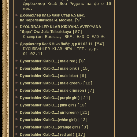
Дюрбахлер Клаб Деа Риденс на фото 16
мес.
Дюрбахлер Клаб Лаки Стар 6.5 мес.
[9]
вл:Черепенникова И. Москва.
DYOURBAHLER KLAB KIRIYANA AVER'YANA
[87]
"Дора" Ow: Julia Tsibulskaya
Champion Russia, RKF. H/D-С E/D-0.
[54]
Дюрбахлер Клаб Нью Лайф д.р.01.02.11.
DYOURBAHLER KLAB NEW LIFE. д.р.
01.02.11
[3]
Dyourbahler Klab O....( male red )
[15]
Dyourbahler Klab O....( male pink )
[6]
Dyourbahler Klab O....( male blue)
[12]
Dyourbahler Klab O....( male green )
[7]
Dyourbahler Klab O....( male crimson )
[21]
Dyourbahler Klab O....( purple girl )
[13]
Dyourbahler Klab O....( pink girl )
[21]
Dyourbahler Klab O....( girl green )
[13]
Dyourbahler Klab O....(white girl )
[3]
Dyourbahler Klab O....(orange girl )
[17]
Dyourbahler Klab O....( red girl )