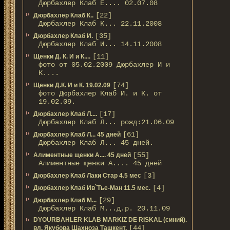
Дюрбахлер Клаб Е.... 02.07.08
[22]
Дюрбахлер Клаб К..
Дюрбахлер Клаб К... 22.11.2008
[35]
Дюрбахлер Клаб И.
Дюрбахлер Клаб И... 14.11.2008
[11]
Щенки Д. К. И и К....
фото от 05.02.2009 Дюрбахлер И и
К....
[74]
Щенки Д.К. И и К. 19.02.09
фото Дюрбахлер Клаб И. и К. от
19.02.09.
[17]
Дюрбахлер Клаб Л....
Дюрбахлер Клаб Л... рожд:21.06.09
[61]
Дюрбахлер Клаб Л... 45 дней
Дюрбахлер Клаб Л... 45 дней.
[55]
Алиментные щенки А.... 45 дней
Алиментные щенки А.... 45 дней
[3]
Дюрбахлер Клаб Лаки Стар 4.5 мес
[4]
Дюрбахлер Клаб Ив`Тье-Ман 11.5 мес.
[29]
Дюрбахлер Клаб М...
Дюрбахлер Клаб М...д.р. 20.11.09
DYOURBAHLER KLAB MARKIZ DE RISKAL (синий).
[44]
вл. Якубова Шахноза Ташкент.