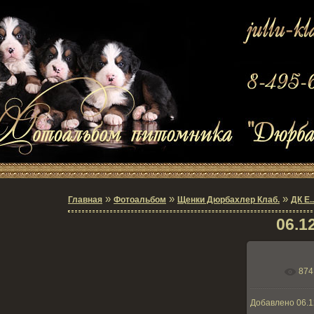
»
»
»
Главная
Фотоальбом
Щенки Дюрбахлер Клаб.
ДК Е.
06.12
874
В реаль
Добавлено
06.1