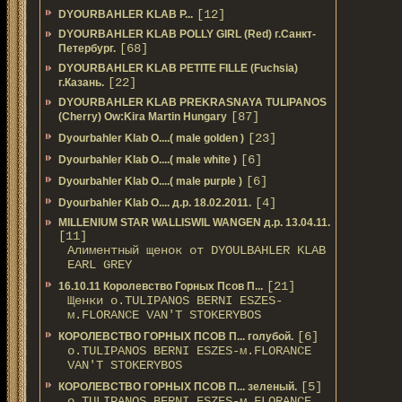
[12]
DYOURBAHLER KLAB P...
DYOURBAHLER KLAB POLLY GIRL (Red) г.Санкт-
[68]
Петербург.
DYOURBAHLER KLAB PETITE FILLE (Fuchsia)
[22]
г.Казань.
DYOURBAHLER KLAB PREKRASNAYA TULIPANOS
[87]
(Cherry) Ow:Kira Martin Hungary
[23]
Dyourbahler Klab O....( male golden )
[6]
Dyourbahler Klab O....( male white )
[6]
Dyourbahler Klab O....( male purple )
[4]
Dyourbahler Klab O.... д.р. 18.02.2011.
MILLENIUM STAR WALLISWIL WANGEN д.р. 13.04.11.
[11]
Алиментный щенок от DYOULBAHLER KLAB
EARL GREY
[21]
16.10.11 Королевство Горных Псов П...
Щенки о.TULIPANOS BERNI ESZES-
м.FLORANCE VAN'T STOKERYBOS
[6]
КОРОЛЕВСТВО ГОРНЫХ ПСОВ П... голубой.
о.TULIPANOS BERNI ESZES-м.FLORANCE
VAN'T STOKERYBOS
[5]
КОРОЛЕВСТВО ГОРНЫХ ПСОВ П... зеленый.
о.TULIPANOS BERNI ESZES-м.FLORANCE