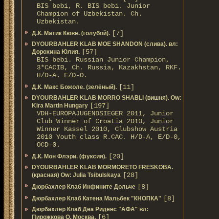
BIS bebi, R. BIS bebi. Junior
Champion of Uzbekistan. Ch.
Uzbekistan.
[7]
Д.К. Матик Кюве. (голубой).
DYOURBAHLER KLAB MOE SHANDON (слива). вл:
[57]
Дорохина Юлия.
BIS bebi. Russian Junior Champion,
3*САСIB, Ch. Russia, Kazakhstan, RKF.
Н/D-A. E/D-O.
[11]
Д.К. Макс Божоле. (зелёный).
DYOURBAHLER KLAB MORRO SHABLI (вишня). Ow:
[197]
Kira Martin Hungary
VDH-EUROPAJUGENDSIEGER 2011, Junior
Club Winner of Croatia 2010, Junior
Winner Kassel 2010, Clubshow Austria
2010 Youth class R.CAC. Н/D-A, E/D-0,
OCD-0.
[20]
Д.К. Мон Флэри. (фуксия).
DYOURBAHLER KLAB MORMORETO FRESKOBA.
[28]
(красная) Ow: Julia Tsibulskaya
[8]
Дюрбахлер Клаб Инфините Дольче
[8]
Дюрбахлер Клаб Катена Мальбек "КНОПКА"
Дюрбахлер Клаб Деа Риденс "АФА" вл:
[6]
Пирожкова О. Москва.