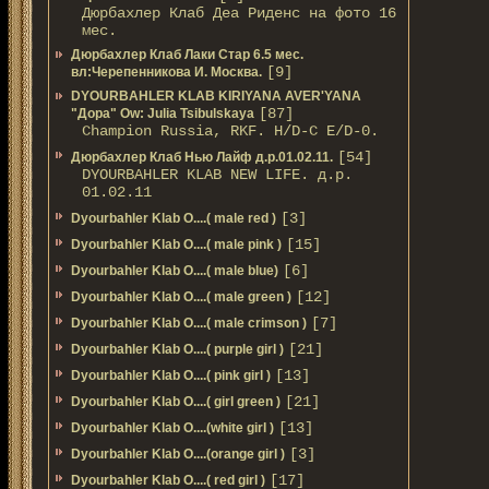
Дюрбахлер Клаб Деа Риденс на фото 16
мес.
Дюрбахлер Клаб Лаки Стар 6.5 мес.
[9]
вл:Черепенникова И. Москва.
DYOURBAHLER KLAB KIRIYANA AVER'YANA
[87]
"Дора" Ow: Julia Tsibulskaya
Champion Russia, RKF. H/D-С E/D-0.
[54]
Дюрбахлер Клаб Нью Лайф д.р.01.02.11.
DYOURBAHLER KLAB NEW LIFE. д.р.
01.02.11
[3]
Dyourbahler Klab O....( male red )
[15]
Dyourbahler Klab O....( male pink )
[6]
Dyourbahler Klab O....( male blue)
[12]
Dyourbahler Klab O....( male green )
[7]
Dyourbahler Klab O....( male crimson )
[21]
Dyourbahler Klab O....( purple girl )
[13]
Dyourbahler Klab O....( pink girl )
[21]
Dyourbahler Klab O....( girl green )
[13]
Dyourbahler Klab O....(white girl )
[3]
Dyourbahler Klab O....(orange girl )
[17]
Dyourbahler Klab O....( red girl )