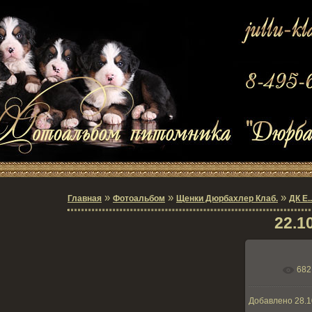
»
»
»
Главная
Фотоальбом
Щенки Дюрбахлер Клаб.
ДК Е.
22.10
682
В реаль
Добавлено
28.1