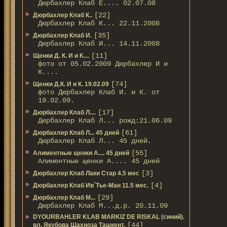
Дюрбахлер Клаб Е.... 02.07.08
[22]
Дюрбахлер Клаб К..
Дюрбахлер Клаб К... 22.11.2008
[35]
Дюрбахлер Клаб И.
Дюрбахлер Клаб И... 14.11.2008
[11]
Щенки Д. К. И и К....
фото от 05.02.2009 Дюрбахлер И и
К....
[74]
Щенки Д.К. И и К. 19.02.09
фото Дюрбахлер Клаб И. и К. от
19.02.09.
[17]
Дюрбахлер Клаб Л....
Дюрбахлер Клаб Л... рожд:21.06.09
[61]
Дюрбахлер Клаб Л... 45 дней
Дюрбахлер Клаб Л... 45 дней.
[55]
Алиментные щенки А.... 45 дней
Алиментные щенки А.... 45 дней
[3]
Дюрбахлер Клаб Лаки Стар 4.5 мес
[4]
Дюрбахлер Клаб Ив`Тье-Ман 11.5 мес.
[29]
Дюрбахлер Клаб М...
Дюрбахлер Клаб М...д.р. 20.11.09
DYOURBAHLER KLAB MARKIZ DE RISKAL (синий).
[44]
вл. Якубова Шахноза Ташкент.