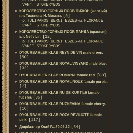
VAN'T STOKERYBOS
КОРОЛЕВСТВО ГОРНЫХ ПСОВ ПИЖОН (желтый)
[5]
вл: Тихонова Н. Москва.
о.TULIPANOS BERNI ESZES-м.FLORANCE
VAN'T STOKERYBOS
КОРОЛЕВСТВО ГОРНЫХ ПСОВ ПАНДА (красная)
[22]
вл; Nelly Lin.
о.TULIPANOS BERNI ESZES-м.FLORANCE
VAN'T STOKERYBOS
DYOURBAHLER KLAB REYN DE VIN male green.
[50]
DYOURBAHLER KLAB ROYAL VINYARD male blue.
[32]
[33]
DYOURBAHLER KLAB ROMANA famale red.
DYOURBAHLER KLAB ROYAL ROUZ famale purple.
[7]
DYOURBAHLER KLAB RU DE KURTILE famale
[35]
fucshia
DYOURBAHLER KLAB RUZHEVINA famale cherry.
[16]
DYOURBAHLER KLAB ROZA REVILIOTTI famale
[117]
pink.
[34]
Дюрбахлер Клаб Р... 30.01.12