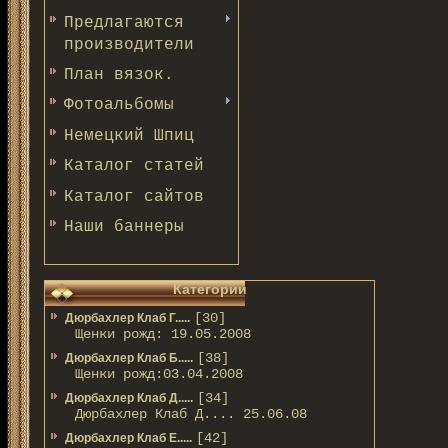
Предлагаются
производители
План вязок.
Фотоальбомы
Немецкий Шпиц
Каталог статей
Каталог сайтов
Наши баннеры
Категории
[30]
Дюрбахлер Клаб Г.....
Щенки рожд: 19.05.2008
[38]
Дюрбахлер Клаб Б.....
Щенки рожд:03.04.2008
[34]
Дюрбахлер Клаб Д.....
Дюрбахлер Клаб Д.... 25.06.08
[42]
Дюрбахлер Клаб Е.....