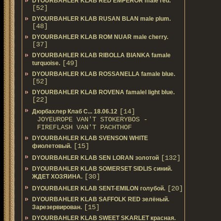
DYOURBAHLER KLAB RED EMPEROR male red.
[52]
DYOURBAHLER KLAB RUSAN BLAN male plum.
[48]
DYOURBAHLER KLAB ROM NUAR male cherry.
[37]
DYOURBAHLER KLAB RIBOLLA BIANKA famale
[49]
turquoise.
DYOURBAHLER KLAB ROSSANELLA famale blue.
[52]
DYOURBAHLER KLAB ROVENA famalel light blue.
[22]
[14]
Дюрбахлер Клаб C... 18.06.12
JOYEUROPE VAN'T STOKERYBOS -
FIREFLASH VAN'T PACHTHOF
DYOURBAHLER KLAB SVENSON WHITE
[15]
фиолетовый.
[132]
DYOURBAHLER KLAB SEN LORAN золотой
DYOURBAHLER KLAB SOMERSET SIDLIS синий.
[30]
ЖДЕТ ХОЗЯИНА.
[20]
DYOURBAHLER KLAB SENT-EMILON голубой.
DYOURBAHLER KLAB SAFFOLK RED зелёный.
[15]
Зарезервирован.
DYOURBAHLER KLAB SWEET SKARLET красная.