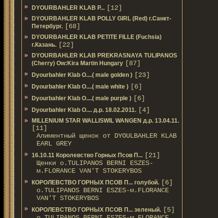
[12]
DYOURBAHLER KLAB P...
DYOURBAHLER KLAB POLLY GIRL (Red) г.Санкт-
[68]
Петербург.
DYOURBAHLER KLAB PETITE FILLE (Fuchsia)
[22]
г.Казань.
DYOURBAHLER KLAB PREKRASNAYA TULIPANOS
[87]
(Cherry) Ow:Kira Martin Hungary
[23]
Dyourbahler Klab O....( male golden )
[6]
Dyourbahler Klab O....( male white )
[6]
Dyourbahler Klab O....( male purple )
[4]
Dyourbahler Klab O.... д.р. 18.02.2011.
MILLENIUM STAR WALLISWIL WANGEN д.р. 13.04.11.
[11]
Алиментный щенок от DYOULBAHLER KLAB
EARL GREY
[21]
16.10.11 Королевство Горных Псов П...
Щенки о.TULIPANOS BERNI ESZES-
м.FLORANCE VAN'T STOKERYBOS
[6]
КОРОЛЕВСТВО ГОРНЫХ ПСОВ П... голубой.
о.TULIPANOS BERNI ESZES-м.FLORANCE
VAN'T STOKERYBOS
[5]
КОРОЛЕВСТВО ГОРНЫХ ПСОВ П... зеленый.
о.TULIPANOS BERNI ESZES-м.FLORANCE