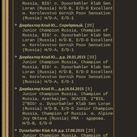
Russia, BIG! о. Dyourbahler Klab Sen
Loran (Russia) H/D-B, E/D-0 Excellent
м. Korolevstvo Gornih Psov Sensation
(Russia) H/D-A, E/D-1
[20]
Дюрбахлер Клаб Ю.... Серебряный.
Junior Champion Russia, Champion of
Russia, BIG! о. Dyourbahler Klab Sen
Loran (Russia) H/D-B, E/D-0 Excellent
м. Korolevstvo Gornih Psov Sensation
(Russia) H/D-A, E/D-1
[33]
Дюрбахлер Клаб Ю.... д.р. 28.01.2015
Junior Champion Russia, Champion of
Russia, BIG! о. Dyourbahler Klab Sen
Loran (Russia) H/D-B, E/D-0 Excellent
м. Korolevstvo Gornih Psov Sensation
(Russia) H/D-A, E/D-1
[5]
Дюрбахлер Клаб Я.... д.р.16.04.2015
Junior Champion Russia, Champion of
Russia, Azerbaijan. 3CACIB, 2*BIG,
2*BIG! о. Dyourbahler Klab Sen Loran
(Russia) H/D-B, E/D-0 Junior Champion
Russia, Champion of Russia. м. Alpine
Joy Oktava (Russia) PRA - здорова.
H/D-B, E/D-0
[25]
Dyourbahler Klab A/А д.р. 17.06.2015
Junior Champion Russia, Champion of