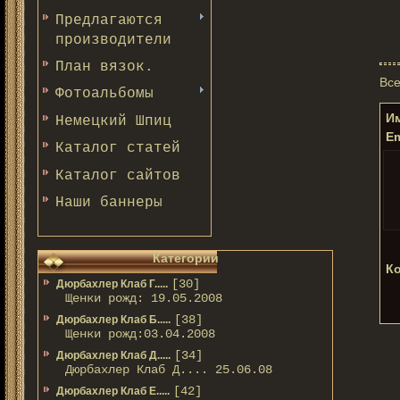
Предлагаются
производители
План вязок.
Все
Фотоальбомы
Им
Немецкий Шпиц
Em
Каталог статей
Каталог сайтов
Наши баннеры
Категории
Ко
[30]
Дюрбахлер Клаб Г.....
Щенки рожд: 19.05.2008
[38]
Дюрбахлер Клаб Б.....
Щенки рожд:03.04.2008
[34]
Дюрбахлер Клаб Д.....
Дюрбахлер Клаб Д.... 25.06.08
[42]
Дюрбахлер Клаб Е.....