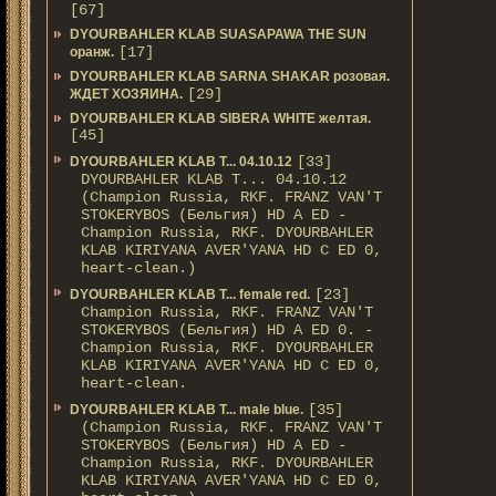
[67]
DYOURBAHLER KLAB SUASAPAWA THE SUN
[17]
оранж.
DYOURBAHLER KLAB SARNA SHAKAR розовая.
[29]
ЖДЕТ ХОЗЯИНА.
DYOURBAHLER KLAB SIBERA WHITE желтая.
[45]
[33]
DYOURBAHLER KLAB T... 04.10.12
DYOURBAHLER KLAB T... 04.10.12
(Champion Russia, RKF. FRANZ VAN'T
STOKERYBOS (Бельгия) HD А ED -
Champion Russia, RKF. DYOURBAHLER
KLAB KIRIYANA AVER'YANA HD С ED 0,
heart-clean.)
[23]
DYOURBAHLER KLAB T... female red.
Champion Russia, RKF. FRANZ VAN'T
STOKERYBOS (Бельгия) HD А ED 0. -
Champion Russia, RKF. DYOURBAHLER
KLAB KIRIYANA AVER'YANA HD С ED 0,
heart-clean.
[35]
DYOURBAHLER KLAB T... male blue.
(Champion Russia, RKF. FRANZ VAN'T
STOKERYBOS (Бельгия) HD А ED -
Champion Russia, RKF. DYOURBAHLER
KLAB KIRIYANA AVER'YANA HD С ED 0,