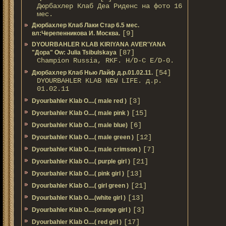
Дюрбахлер Клаб Деа Риденс на фото 16
мес.
Дюрбахлер Клаб Лаки Стар 6.5 мес.
[9]
вл:Черепенникова И. Москва.
DYOURBAHLER KLAB KIRIYANA AVER'YANA
[87]
"Дора" Ow: Julia Tsibulskaya
Champion Russia, RKF. H/D-С E/D-0.
[54]
Дюрбахлер Клаб Нью Лайф д.р.01.02.11.
DYOURBAHLER KLAB NEW LIFE. д.р.
01.02.11
[3]
Dyourbahler Klab O....( male red )
[15]
Dyourbahler Klab O....( male pink )
[6]
Dyourbahler Klab O....( male blue)
[12]
Dyourbahler Klab O....( male green )
[7]
Dyourbahler Klab O....( male crimson )
[21]
Dyourbahler Klab O....( purple girl )
[13]
Dyourbahler Klab O....( pink girl )
[21]
Dyourbahler Klab O....( girl green )
[13]
Dyourbahler Klab O....(white girl )
[3]
Dyourbahler Klab O....(orange girl )
[17]
Dyourbahler Klab O....( red girl )