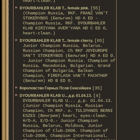
heart-clean.)
[55]
DYOURBAHLER KLAB T... female pink.
(Champion Russia, RKF. FRANZ VAN'T
STOKERYBOS (Бельгия) HD А ED -
Champion Russia, RKF. DYOURBAHLER
KLAB KIRIYANA AVER'YANA HD С ED 0,
heart-clean.)
[65]
DYOURBAHLER KLAB T... female cherry.
Junior Champion Russia, Belarus.
Russian Champion, Ch RKF JOYEUROPE
VAN'T STOKERYBOS (Бельгия) HD А ED 0.
- Junior Champion Russia. Champion of
Russia, Macedonia, Bulgarian. Grand
Champion of Bulgaria, Balkan
Champion, FIREFLASH VAN'T PACHTHOF
(Бельгия) HD B ED 0.
[35]
Королевство Горных Псов Сенсейшен
[4]
DYOURBAHLER KLAB U... д.р. 01.04.13.
DYOURBAHLER KLAB U... д.р. 01.04.13.
(Junior Champion Russia, Russian
Champion, Ch RKF. о. TULIPANOS BERNI
ESZES (Венгрия) heart, eyes-clean.
H/D-A, E/D-0.- Junior Champion
Russia, Belarus, Moldova, Junior
Champion of Club-2006. Champion of
Club-2006, Champion International,