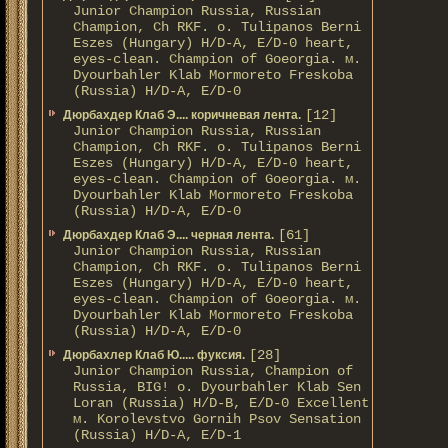
Junior Champion Russia, Russian
Champion, Ch RKF. о. Tulipanos Berni
Eszes (Hungary) H/D-A, E/D-0 heart,
eyes-clean. Champion of Gоeorgia. м.
Dyourbahler Klab Mormoreto Freskoba
(Russia) H/D-А, E/D-0
[12]
Дюрбахдер Клаб Э.... коричневая лента.
Junior Champion Russia, Russian
Champion, Ch RKF. о. Tulipanos Berni
Eszes (Hungary) H/D-A, E/D-0 heart,
eyes-clean. Champion of Gоeorgia. м.
Dyourbahler Klab Mormoreto Freskoba
(Russia) H/D-А, E/D-0
[61]
Дюрбахдер Клаб Э.... черная лента.
Junior Champion Russia, Russian
Champion, Ch RKF. о. Tulipanos Berni
Eszes (Hungary) H/D-A, E/D-0 heart,
eyes-clean. Champion of Gоeorgia. м.
Dyourbahler Klab Mormoreto Freskoba
(Russia) H/D-А, E/D-0
[28]
Дюрбахлер Клаб Ю..... фуксия.
Junior Champion Russia, Champion of
Russia, BIG! о. Dyourbahler Klab Sen
Loran (Russia) H/D-B, E/D-0 Excellent
м. Korolevstvo Gornih Psov Sensation
(Russia) H/D-A, E/D-1