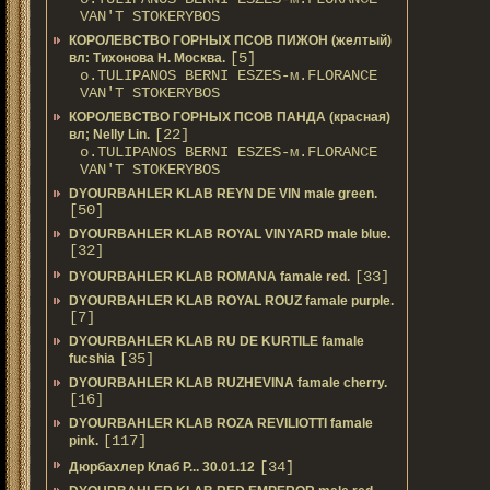
VAN'T STOKERYBOS
КОРОЛЕВСТВО ГОРНЫХ ПСОВ ПИЖОН (желтый)
[5]
вл: Тихонова Н. Москва.
о.TULIPANOS BERNI ESZES-м.FLORANCE
VAN'T STOKERYBOS
КОРОЛЕВСТВО ГОРНЫХ ПСОВ ПАНДА (красная)
[22]
вл; Nelly Lin.
о.TULIPANOS BERNI ESZES-м.FLORANCE
VAN'T STOKERYBOS
DYOURBAHLER KLAB REYN DE VIN male green.
[50]
DYOURBAHLER KLAB ROYAL VINYARD male blue.
[32]
[33]
DYOURBAHLER KLAB ROMANA famale red.
DYOURBAHLER KLAB ROYAL ROUZ famale purple.
[7]
DYOURBAHLER KLAB RU DE KURTILE famale
[35]
fucshia
DYOURBAHLER KLAB RUZHEVINA famale cherry.
[16]
DYOURBAHLER KLAB ROZA REVILIOTTI famale
[117]
pink.
[34]
Дюрбахлер Клаб Р... 30.01.12