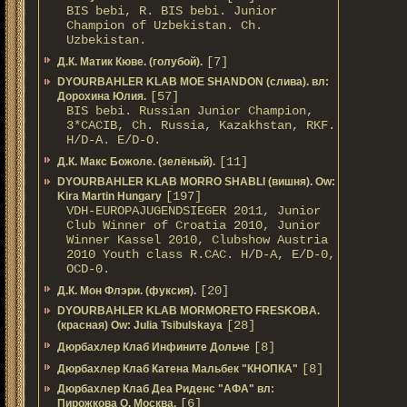
BIS bebi, R. BIS bebi. Junior
Champion of Uzbekistan. Ch.
Uzbekistan.
[7]
Д.К. Матик Кюве. (голубой).
DYOURBAHLER KLAB MOE SHANDON (слива). вл:
[57]
Дорохина Юлия.
BIS bebi. Russian Junior Champion,
3*САСIB, Ch. Russia, Kazakhstan, RKF.
Н/D-A. E/D-O.
[11]
Д.К. Макс Божоле. (зелёный).
DYOURBAHLER KLAB MORRO SHABLI (вишня). Ow:
[197]
Kira Martin Hungary
VDH-EUROPAJUGENDSIEGER 2011, Junior
Club Winner of Croatia 2010, Junior
Winner Kassel 2010, Clubshow Austria
2010 Youth class R.CAC. Н/D-A, E/D-0,
OCD-0.
[20]
Д.К. Мон Флэри. (фуксия).
DYOURBAHLER KLAB MORMORETO FRESKOBA.
[28]
(красная) Ow: Julia Tsibulskaya
[8]
Дюрбахлер Клаб Инфините Дольче
[8]
Дюрбахлер Клаб Катена Мальбек "КНОПКА"
Дюрбахлер Клаб Деа Риденс "АФА" вл:
[6]
Пирожкова О. Москва.