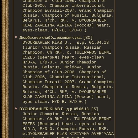
Champion of Club-2006. Champion of
Club-2006, Champion International,
Champion Eurasii-2007, Grand Champion
Russia, Champion of Russia, Bulgaria,
Belarus, 4*Ch. RKF, м. DYOURBAHLER
KLAB ZAVELINA ALPINA (Россия) heart,
eyes-clean. H/D-В, E/D-0.)
[30]
Дюрбахлер клаб У... розовая сука.
DYOURBAHLER KLAB U... д.р. 01.04.13.
(Junior Champion Russia, Russian
Champion, Ch RKF. о. TULIPANOS BERNI
ESZES (Венгрия) heart, eyes-clean.
H/D-A, E/D-0.- Junior Champion
Russia, Belarus, Moldova, Junior
Champion of Club-2006. Champion of
Club-2006, Champion International,
Champion Eurasii-2007, Grand Champion
Russia, Champion of Russia, Bulgaria,
Belarus, 4*Ch. RKF, м. DYOURBAHLER
KLAB ZAVELINA ALPINA (Россия) heart,
eyes-clean. H/D-В, E/D-0.)
[5]
DYOURBAHLER KLAB F... д.р. 05.06.13.
Junior Champion Russia, Russian
Champion, Ch RKF. о. TULIPANOS BERNI
ESZES (Венгрия) heart, eyes-clean.
H/D-A, E/D-0. Champion Russia, RKF.
м.DYOURBAHLER KLAB KIRIYANA AVER'YANA