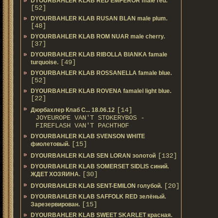
DYOURBAHLER KLAB RED EMPEROR male red.
[52]
DYOURBAHLER KLAB RUSAN BLAN male plum.
[48]
DYOURBAHLER KLAB ROM NUAR male cherry.
[37]
DYOURBAHLER KLAB RIBOLLA BIANKA famale
[49]
turquoise.
DYOURBAHLER KLAB ROSSANELLA famale blue.
[52]
DYOURBAHLER KLAB ROVENA famalel light blue.
[22]
[14]
Дюрбахлер Клаб C... 18.06.12
JOYEUROPE VAN'T STOKERYBOS -
FIREFLASH VAN'T PACHTHOF
DYOURBAHLER KLAB SVENSON WHITE
[15]
фиолетовый.
[132]
DYOURBAHLER KLAB SEN LORAN золотой
DYOURBAHLER KLAB SOMERSET SIDLIS синий.
[30]
ЖДЕТ ХОЗЯИНА.
[20]
DYOURBAHLER KLAB SENT-EMILON голубой.
DYOURBAHLER KLAB SAFFOLK RED зелёный.
[15]
Зарезервирован.
DYOURBAHLER KLAB SWEET SKARLET красная.