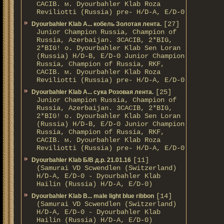
CACIB. м. Dyourbahler Klab Roza
Reviliotti (Russia) pre- H/D-A, E/D-0
[27]
Dyourbahler Klab A... кобель Золотая лента.
Junior Champion Russia, Champion of
Russia, Azerbaijan. 3CACIB, 2*BIG,
2*BIG! о. Dyourbahler Klab Sen Loran
(Russia) H/D-B, E/D-0 Junior Champion
Russia, Champion of Russia, RKF,
CACIB. м. Dyourbahler Klab Roza
Reviliotti (Russia) pre- H/D-A, E/D-0
[25]
Dyourbahler Klab A... сука Розовая лента.
Junior Champion Russia, Champion of
Russia, Azerbaijan. 3CACIB, 2*BIG,
2*BIG! о. Dyourbahler Klab Sen Loran
(Russia) H/D-B, E/D-0 Junior Champion
Russia, Champion of Russia, RKF,
CACIB. м. Dyourbahler Klab Roza
Reviliotti (Russia) pre- H/D-A, E/D-0
[11]
Dyourbahler Klab Б/B д.р. 21.01.16
(Samurai VD Scwendlen (Switzerland)
H/D-A, E/D-0 - Dyourbahler Klab
Hailin (Russia) H/D-A, E/D-0)
[14]
Dyourbahler Klab B... male light blue ribbon
(Samurai VD Scwendlen (Switzerland)
H/D-A, E/D-0 - Dyourbahler Klab
Hailin (Russia) H/D-A, E/D-0)