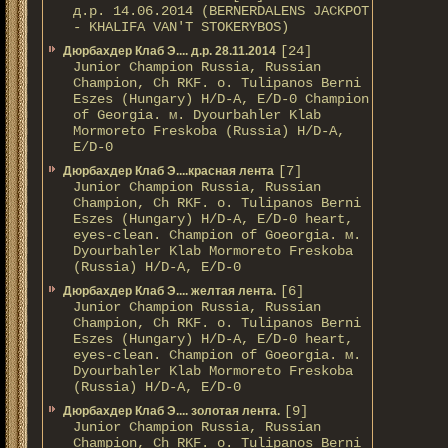
д.р. 14.06.2014 (BERNERDALENS JACKPOT
- KHALIFA VAN'T STOKERYBOS)
[24]
Дюрбахдер Клаб Э.... д.р. 28.11.2014
Junior Champion Russia, Russian
Champion, Ch RKF. о. Tulipanos Berni
Eszes (Hungary) H/D-A, E/D-0 Champion
of Georgia. м. Dyourbahler Klab
Mormoreto Freskoba (Russia) H/D-A,
E/D-0
[7]
Дюрбахдер Клаб Э....красная лента
Junior Champion Russia, Russian
Champion, Ch RKF. о. Tulipanos Berni
Eszes (Hungary) H/D-A, E/D-0 heart,
eyes-clean. Champion of Gоeorgia. м.
Dyourbahler Klab Mormoreto Freskoba
(Russia) H/D-А, E/D-0
[6]
Дюрбахдер Клаб Э.... желтая лента.
Junior Champion Russia, Russian
Champion, Ch RKF. о. Tulipanos Berni
Eszes (Hungary) H/D-A, E/D-0 heart,
eyes-clean. Champion of Gоeorgia. м.
Dyourbahler Klab Mormoreto Freskoba
(Russia) H/D-А, E/D-0
[9]
Дюрбахдер Клаб Э.... золотая лента.
Junior Champion Russia, Russian
Champion, Ch RKF. о. Tulipanos Berni