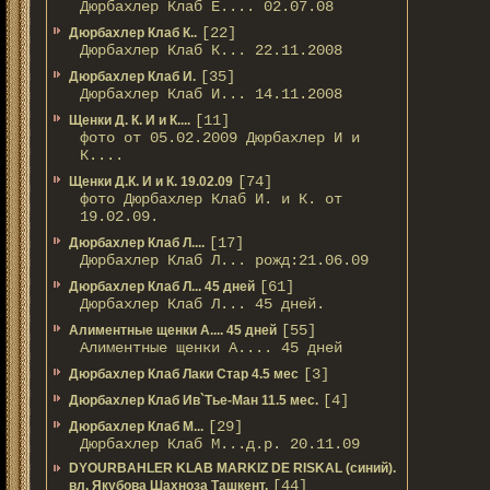
Дюрбахлер Клаб Е.... 02.07.08
[22]
Дюрбахлер Клаб К..
Дюрбахлер Клаб К... 22.11.2008
[35]
Дюрбахлер Клаб И.
Дюрбахлер Клаб И... 14.11.2008
[11]
Щенки Д. К. И и К....
фото от 05.02.2009 Дюрбахлер И и
К....
[74]
Щенки Д.К. И и К. 19.02.09
фото Дюрбахлер Клаб И. и К. от
19.02.09.
[17]
Дюрбахлер Клаб Л....
Дюрбахлер Клаб Л... рожд:21.06.09
[61]
Дюрбахлер Клаб Л... 45 дней
Дюрбахлер Клаб Л... 45 дней.
[55]
Алиментные щенки А.... 45 дней
Алиментные щенки А.... 45 дней
[3]
Дюрбахлер Клаб Лаки Стар 4.5 мес
[4]
Дюрбахлер Клаб Ив`Тье-Ман 11.5 мес.
[29]
Дюрбахлер Клаб М...
Дюрбахлер Клаб М...д.р. 20.11.09
DYOURBAHLER KLAB MARKIZ DE RISKAL (синий).
[44]
вл. Якубова Шахноза Ташкент.