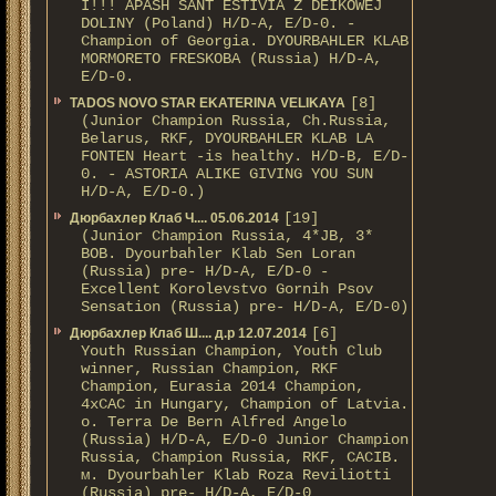
I!!! APASH SANT ESTIVIA Z DEIKOWEJ
DOLINY (Poland) H/D-A, E/D-0. -
Champion of Georgia. DYOURBAHLER KLAB
MORMORETO FRESKOBA (Russia) H/D-A,
E/D-0.
[8]
TADOS NOVO STAR EKATERINA VELIKAYA
(Junior Champion Russia, Ch.Russia,
Belarus, RKF, DYOURBAHLER KLAB LA
FONTEN Heart -is healthy. H/D-В, E/D-
0. - ASTORIA ALIKE GIVING YOU SUN
H/D-А, E/D-0.)
[19]
Дюрбахлер Клаб Ч.... 05.06.2014
(Junior Champion Russia, 4*JB, 3*
BOB. Dyourbahler Klab Sen Loran
(Russia) pre- H/D-A, E/D-0 -
Excellent Korolevstvo Gornih Psov
Sensation (Russia) pre- H/D-A, E/D-0)
[6]
Дюрбахлер Клаб Ш.... д.р 12.07.2014
Youth Russian Champion, Youth Club
winner, Russian Champion, RKF
Champion, Eurasia 2014 Champion,
4xCAC in Hungary, Champion of Latvia.
о. Terra De Bern Alfred Angelo
(Russia) H/D-A, E/D-0 Junior Champion
Russia, Champion Russia, RKF, CACIB.
м. Dyourbahler Klab Roza Reviliotti
(Russia) pre- H/D-A, E/D-0