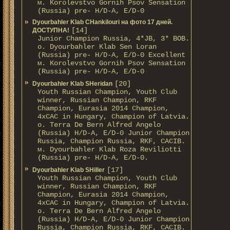
м. Korolevstvo Gornih Psov Sensation
(Russia) pre- H/D-A, E/D-0
Dyourbahler Klab CHankilouri на фото 17 дней.
[14]
ДОСТУПНА!
Junior Champion Russia, 4*JB, 3* BOB.
о. Dyourbahler Klab Sen Loran
(Russia) pre- H/D-A, E/D-0 Excellent
м. Korolevstvo Gornih Psov Sensation
(Russia) pre- H/D-A, E/D-0
[20]
Dyourbahler Klab SHeridan
Youth Russian Champion, Youth Club
winner, Russian Champion, RKF
Champion, Eurasia 2014 Champion,
4xCAC in Hungary, Champion of Latvia.
о. Terra De Bern Alfred Angelo
(Russia) H/D-A, E/D-0 Junior Champion
Russia, Champion Russia, RKF, CACIB.
м. Dyourbahler Klab Roza Reviliotti
(Russia) pre- H/D-A, E/D-0.
[17]
Dyourbahler Klab SHiller
Youth Russian Champion, Youth Club
winner, Russian Champion, RKF
Champion, Eurasia 2014 Champion,
4xCAC in Hungary, Champion of Latvia.
о. Terra De Bern Alfred Angelo
(Russia) H/D-A, E/D-0 Junior Champion
Russia, Champion Russia, RKF, CACIB.