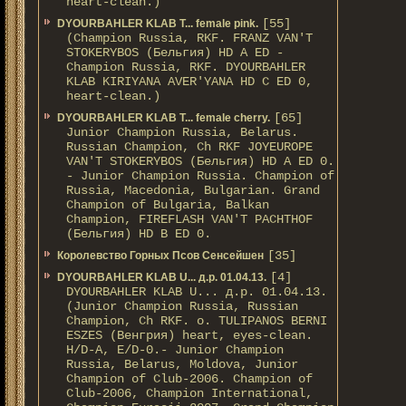
heart-clean.)
[55]
DYOURBAHLER KLAB T... female pink.
(Champion Russia, RKF. FRANZ VAN'T
STOKERYBOS (Бельгия) HD А ED -
Champion Russia, RKF. DYOURBAHLER
KLAB KIRIYANA AVER'YANA HD С ED 0,
heart-clean.)
[65]
DYOURBAHLER KLAB T... female cherry.
Junior Champion Russia, Belarus.
Russian Champion, Ch RKF JOYEUROPE
VAN'T STOKERYBOS (Бельгия) HD А ED 0.
- Junior Champion Russia. Champion of
Russia, Macedonia, Bulgarian. Grand
Champion of Bulgaria, Balkan
Champion, FIREFLASH VAN'T PACHTHOF
(Бельгия) HD B ED 0.
[35]
Королевство Горных Псов Сенсейшен
[4]
DYOURBAHLER KLAB U... д.р. 01.04.13.
DYOURBAHLER KLAB U... д.р. 01.04.13.
(Junior Champion Russia, Russian
Champion, Ch RKF. о. TULIPANOS BERNI
ESZES (Венгрия) heart, eyes-clean.
H/D-A, E/D-0.- Junior Champion
Russia, Belarus, Moldova, Junior
Champion of Club-2006. Champion of
Club-2006, Champion International,