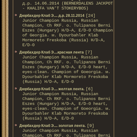
д.р. 14.06.2014 (BERNERDALENS JACKPOT
- KHALIFA VAN'T STOKERYBOS)
[24]
Дюрбахдер Клаб Э.... д.р. 28.11.2014
Junior Champion Russia, Russian
Champion, Ch RKF. о. Tulipanos Berni
Eszes (Hungary) H/D-A, E/D-0 Champion
of Georgia. м. Dyourbahler Klab
Mormoreto Freskoba (Russia) H/D-A,
E/D-0
[7]
Дюрбахдер Клаб Э....красная лента
Junior Champion Russia, Russian
Champion, Ch RKF. о. Tulipanos Berni
Eszes (Hungary) H/D-A, E/D-0 heart,
eyes-clean. Champion of Gоeorgia. м.
Dyourbahler Klab Mormoreto Freskoba
(Russia) H/D-А, E/D-0
[6]
Дюрбахдер Клаб Э.... желтая лента.
Junior Champion Russia, Russian
Champion, Ch RKF. о. Tulipanos Berni
Eszes (Hungary) H/D-A, E/D-0 heart,
eyes-clean. Champion of Gоeorgia. м.
Dyourbahler Klab Mormoreto Freskoba
(Russia) H/D-А, E/D-0
[9]
Дюрбахдер Клаб Э.... золотая лента.
Junior Champion Russia, Russian
Champion, Ch RKF. о. Tulipanos Berni