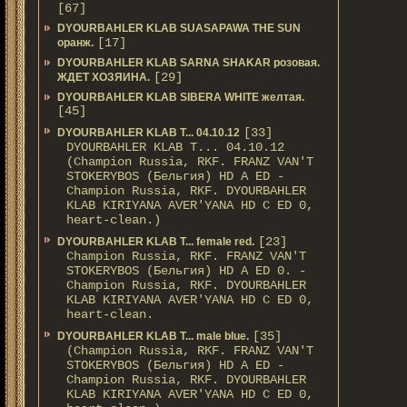
[67]
DYOURBAHLER KLAB SUASAPAWA THE SUN
[17]
оранж.
DYOURBAHLER KLAB SARNA SHAKAR розовая.
[29]
ЖДЕТ ХОЗЯИНА.
DYOURBAHLER KLAB SIBERA WHITE желтая.
[45]
[33]
DYOURBAHLER KLAB T... 04.10.12
DYOURBAHLER KLAB T... 04.10.12
(Champion Russia, RKF. FRANZ VAN'T
STOKERYBOS (Бельгия) HD А ED -
Champion Russia, RKF. DYOURBAHLER
KLAB KIRIYANA AVER'YANA HD С ED 0,
heart-clean.)
[23]
DYOURBAHLER KLAB T... female red.
Champion Russia, RKF. FRANZ VAN'T
STOKERYBOS (Бельгия) HD А ED 0. -
Champion Russia, RKF. DYOURBAHLER
KLAB KIRIYANA AVER'YANA HD С ED 0,
heart-clean.
[35]
DYOURBAHLER KLAB T... male blue.
(Champion Russia, RKF. FRANZ VAN'T
STOKERYBOS (Бельгия) HD А ED -
Champion Russia, RKF. DYOURBAHLER
KLAB KIRIYANA AVER'YANA HD С ED 0,