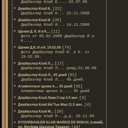
Дюрбахлер Клаб Е.... 02.07.08
[22]
Дюрбахлер Клаб К..
Дюрбахлер Клаб К... 22.11.2008
[35]
Дюрбахлер Клаб И.
Дюрбахлер Клаб И... 14.11.2008
[11]
Щенки Д. К. И и К....
фото от 05.02.2009 Дюрбахлер И и
К....
[74]
Щенки Д.К. И и К. 19.02.09
фото Дюрбахлер Клаб И. и К. от
19.02.09.
[17]
Дюрбахлер Клаб Л....
Дюрбахлер Клаб Л... рожд:21.06.09
[61]
Дюрбахлер Клаб Л... 45 дней
Дюрбахлер Клаб Л... 45 дней.
[55]
Алиментные щенки А.... 45 дней
Алиментные щенки А.... 45 дней
[3]
Дюрбахлер Клаб Лаки Стар 4.5 мес
[4]
Дюрбахлер Клаб Ив`Тье-Ман 11.5 мес.
[29]
Дюрбахлер Клаб М...
Дюрбахлер Клаб М...д.р. 20.11.09
DYOURBAHLER KLAB MARKIZ DE RISKAL (синий).
[44]
вл. Якубова Шахноза Ташкент.