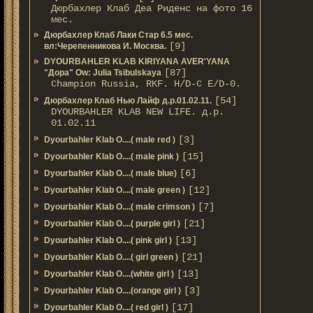
Дюрбахлер Клаб Деа Риденс на фото 16
мес.
Дюрбахлер Клаб Лаки Стар 6.5 мес.
[9]
вл:Черепенникова И. Москва.
DYOURBAHLER KLAB KIRIYANA AVER'YANA
[87]
"Дора" Ow: Julia Tsibulskaya
Champion Russia, RKF. H/D-С E/D-0.
[54]
Дюрбахлер Клаб Нью Лайф д.р.01.02.11.
DYOURBAHLER KLAB NEW LIFE. д.р.
01.02.11
[3]
Dyourbahler Klab O....( male red )
[15]
Dyourbahler Klab O....( male pink )
[6]
Dyourbahler Klab O....( male blue)
[12]
Dyourbahler Klab O....( male green )
[7]
Dyourbahler Klab O....( male crimson )
[21]
Dyourbahler Klab O....( purple girl )
[13]
Dyourbahler Klab O....( pink girl )
[21]
Dyourbahler Klab O....( girl green )
[13]
Dyourbahler Klab O....(white girl )
[3]
Dyourbahler Klab O....(orange girl )
[17]
Dyourbahler Klab O....( red girl )