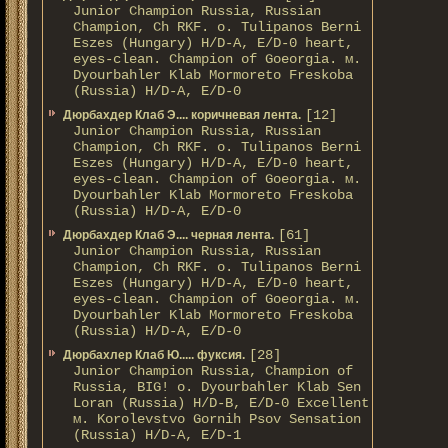
Junior Champion Russia, Russian
Champion, Ch RKF. о. Tulipanos Berni
Eszes (Hungary) H/D-A, E/D-0 heart,
eyes-clean. Champion of Gоeorgia. м.
Dyourbahler Klab Mormoreto Freskoba
(Russia) H/D-А, E/D-0
[12]
Дюрбахдер Клаб Э.... коричневая лента.
Junior Champion Russia, Russian
Champion, Ch RKF. о. Tulipanos Berni
Eszes (Hungary) H/D-A, E/D-0 heart,
eyes-clean. Champion of Gоeorgia. м.
Dyourbahler Klab Mormoreto Freskoba
(Russia) H/D-А, E/D-0
[61]
Дюрбахдер Клаб Э.... черная лента.
Junior Champion Russia, Russian
Champion, Ch RKF. о. Tulipanos Berni
Eszes (Hungary) H/D-A, E/D-0 heart,
eyes-clean. Champion of Gоeorgia. м.
Dyourbahler Klab Mormoreto Freskoba
(Russia) H/D-А, E/D-0
[28]
Дюрбахлер Клаб Ю..... фуксия.
Junior Champion Russia, Champion of
Russia, BIG! о. Dyourbahler Klab Sen
Loran (Russia) H/D-B, E/D-0 Excellent
м. Korolevstvo Gornih Psov Sensation
(Russia) H/D-A, E/D-1