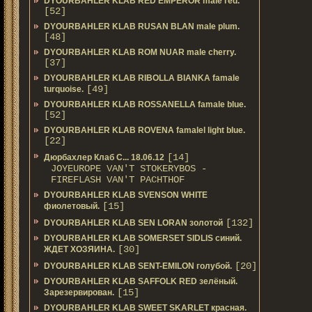
DYOURBAHLER KLAB RED EMPEROR male red.
[52]
DYOURBAHLER KLAB RUSAN BLAN male plum.
[48]
DYOURBAHLER KLAB ROM NUAR male cherry.
[37]
DYOURBAHLER KLAB RIBOLLA BIANKA famale
[49]
turquoise.
DYOURBAHLER KLAB ROSSANELLA famale blue.
[52]
DYOURBAHLER KLAB ROVENA famalel light blue.
[22]
[14]
Дюрбахлер Клаб C... 18.06.12
JOYEUROPE VAN'T STOKERYBOS -
FIREFLASH VAN'T PACHTHOF
DYOURBAHLER KLAB SVENSON WHITE
[15]
фиолетовый.
[132]
DYOURBAHLER KLAB SEN LORAN золотой
DYOURBAHLER KLAB SOMERSET SIDLIS синий.
[30]
ЖДЕТ ХОЗЯИНА.
[20]
DYOURBAHLER KLAB SENT-EMILON голубой.
DYOURBAHLER KLAB SAFFOLK RED зелёный.
[15]
Зарезервирован.
DYOURBAHLER KLAB SWEET SKARLET красная.