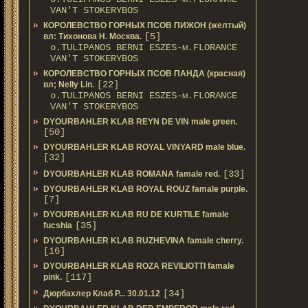
VAN'T STOKERYBOS
КОРОЛЕВСТВО ГОРНЫХ ПСОВ ПИЖОН (желтый)
[5]
вл: Тихонова Н. Москва.
о.TULIPANOS BERNI ESZES-м.FLORANCE
VAN'T STOKERYBOS
КОРОЛЕВСТВО ГОРНЫХ ПСОВ ПАНДА (красная)
[22]
вл; Nelly Lin.
о.TULIPANOS BERNI ESZES-м.FLORANCE
VAN'T STOKERYBOS
DYOURBAHLER KLAB REYN DE VIN male green.
[50]
DYOURBAHLER KLAB ROYAL VINYARD male blue.
[32]
[33]
DYOURBAHLER KLAB ROMANA famale red.
DYOURBAHLER KLAB ROYAL ROUZ famale purple.
[7]
DYOURBAHLER KLAB RU DE KURTILE famale
[35]
fucshia
DYOURBAHLER KLAB RUZHEVINA famale cherry.
[16]
DYOURBAHLER KLAB ROZA REVILIOTTI famale
[117]
pink.
[34]
Дюрбахлер Клаб Р... 30.01.12