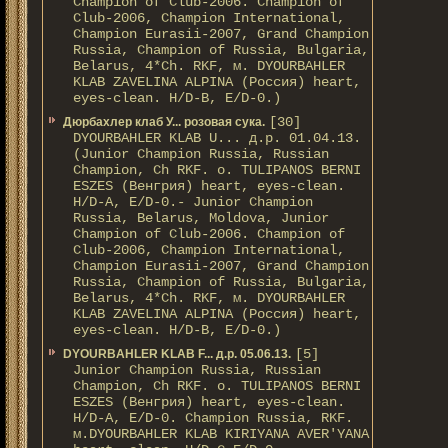
Champion of Club-2006. Champion of
Club-2006, Champion International,
Champion Eurasii-2007, Grand Champion
Russia, Champion of Russia, Bulgaria,
Belarus, 4*Ch. RKF, м. DYOURBAHLER
KLAB ZAVELINA ALPINA (Россия) heart,
eyes-clean. H/D-В, E/D-0.)
[30]
Дюрбахлер клаб У... розовая сука.
DYOURBAHLER KLAB U... д.р. 01.04.13.
(Junior Champion Russia, Russian
Champion, Ch RKF. о. TULIPANOS BERNI
ESZES (Венгрия) heart, eyes-clean.
H/D-A, E/D-0.- Junior Champion
Russia, Belarus, Moldova, Junior
Champion of Club-2006. Champion of
Club-2006, Champion International,
Champion Eurasii-2007, Grand Champion
Russia, Champion of Russia, Bulgaria,
Belarus, 4*Ch. RKF, м. DYOURBAHLER
KLAB ZAVELINA ALPINA (Россия) heart,
eyes-clean. H/D-В, E/D-0.)
[5]
DYOURBAHLER KLAB F... д.р. 05.06.13.
Junior Champion Russia, Russian
Champion, Ch RKF. о. TULIPANOS BERNI
ESZES (Венгрия) heart, eyes-clean.
H/D-A, E/D-0. Champion Russia, RKF.
м.DYOURBAHLER KLAB KIRIYANA AVER'YANA