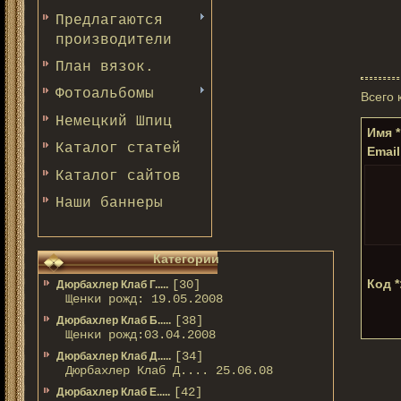
Предлагаются
производители
План вязок.
Фотоальбомы
Всего
Немецкий Шпиц
Имя *
Каталог статей
Email
Каталог сайтов
Наши баннеры
Категории
Код *
[30]
Дюрбахлер Клаб Г.....
Щенки рожд: 19.05.2008
[38]
Дюрбахлер Клаб Б.....
Щенки рожд:03.04.2008
[34]
Дюрбахлер Клаб Д.....
Дюрбахлер Клаб Д.... 25.06.08
[42]
Дюрбахлер Клаб Е.....