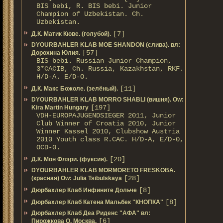
BIS bebi, R. BIS bebi. Junior
Champion of Uzbekistan. Ch.
Uzbekistan.
[7]
Д.К. Матик Кюве. (голубой).
DYOURBAHLER KLAB MOE SHANDON (слива). вл:
[57]
Дорохина Юлия.
BIS bebi. Russian Junior Champion,
3*САСIB, Ch. Russia, Kazakhstan, RKF.
Н/D-A. E/D-O.
[11]
Д.К. Макс Божоле. (зелёный).
DYOURBAHLER KLAB MORRO SHABLI (вишня). Ow:
[197]
Kira Martin Hungary
VDH-EUROPAJUGENDSIEGER 2011, Junior
Club Winner of Croatia 2010, Junior
Winner Kassel 2010, Clubshow Austria
2010 Youth class R.CAC. Н/D-A, E/D-0,
OCD-0.
[20]
Д.К. Мон Флэри. (фуксия).
DYOURBAHLER KLAB MORMORETO FRESKOBA.
[28]
(красная) Ow: Julia Tsibulskaya
[8]
Дюрбахлер Клаб Инфините Дольче
[8]
Дюрбахлер Клаб Катена Мальбек "КНОПКА"
Дюрбахлер Клаб Деа Риденс "АФА" вл:
[6]
Пирожкова О. Москва.