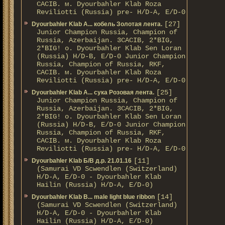
CACIB. м. Dyourbahler Klab Roza
Reviliotti (Russia) pre- H/D-A, E/D-0
[27]
Dyourbahler Klab A... кобель Золотая лента.
Junior Champion Russia, Champion of
Russia, Azerbaijan. 3CACIB, 2*BIG,
2*BIG! о. Dyourbahler Klab Sen Loran
(Russia) H/D-B, E/D-0 Junior Champion
Russia, Champion of Russia, RKF,
CACIB. м. Dyourbahler Klab Roza
Reviliotti (Russia) pre- H/D-A, E/D-0
[25]
Dyourbahler Klab A... сука Розовая лента.
Junior Champion Russia, Champion of
Russia, Azerbaijan. 3CACIB, 2*BIG,
2*BIG! о. Dyourbahler Klab Sen Loran
(Russia) H/D-B, E/D-0 Junior Champion
Russia, Champion of Russia, RKF,
CACIB. м. Dyourbahler Klab Roza
Reviliotti (Russia) pre- H/D-A, E/D-0
[11]
Dyourbahler Klab Б/B д.р. 21.01.16
(Samurai VD Scwendlen (Switzerland)
H/D-A, E/D-0 - Dyourbahler Klab
Hailin (Russia) H/D-A, E/D-0)
[14]
Dyourbahler Klab B... male light blue ribbon
(Samurai VD Scwendlen (Switzerland)
H/D-A, E/D-0 - Dyourbahler Klab
Hailin (Russia) H/D-A, E/D-0)