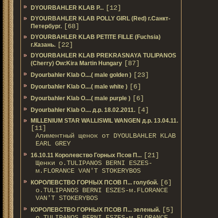
[12]
DYOURBAHLER KLAB P...
DYOURBAHLER KLAB POLLY GIRL (Red) г.Санкт-
[68]
Петербург.
DYOURBAHLER KLAB PETITE FILLE (Fuchsia)
[22]
г.Казань.
DYOURBAHLER KLAB PREKRASNAYA TULIPANOS
[87]
(Cherry) Ow:Kira Martin Hungary
[23]
Dyourbahler Klab O....( male golden )
[6]
Dyourbahler Klab O....( male white )
[6]
Dyourbahler Klab O....( male purple )
[4]
Dyourbahler Klab O.... д.р. 18.02.2011.
MILLENIUM STAR WALLISWIL WANGEN д.р. 13.04.11.
[11]
Алиментный щенок от DYOULBAHLER KLAB
EARL GREY
[21]
16.10.11 Королевство Горных Псов П...
Щенки о.TULIPANOS BERNI ESZES-
м.FLORANCE VAN'T STOKERYBOS
[6]
КОРОЛЕВСТВО ГОРНЫХ ПСОВ П... голубой.
о.TULIPANOS BERNI ESZES-м.FLORANCE
VAN'T STOKERYBOS
[5]
КОРОЛЕВСТВО ГОРНЫХ ПСОВ П... зеленый.
о.TULIPANOS BERNI ESZES-м.FLORANCE