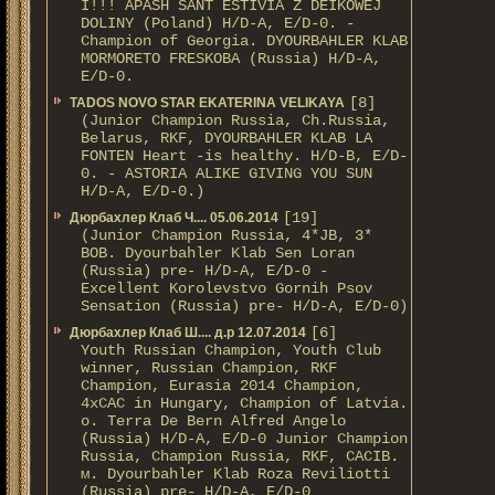
I!!! APASH SANT ESTIVIA Z DEIKOWEJ
DOLINY (Poland) H/D-A, E/D-0. -
Champion of Georgia. DYOURBAHLER KLAB
MORMORETO FRESKOBA (Russia) H/D-A,
E/D-0.
[8]
TADOS NOVO STAR EKATERINA VELIKAYA
(Junior Champion Russia, Ch.Russia,
Belarus, RKF, DYOURBAHLER KLAB LA
FONTEN Heart -is healthy. H/D-В, E/D-
0. - ASTORIA ALIKE GIVING YOU SUN
H/D-А, E/D-0.)
[19]
Дюрбахлер Клаб Ч.... 05.06.2014
(Junior Champion Russia, 4*JB, 3*
BOB. Dyourbahler Klab Sen Loran
(Russia) pre- H/D-A, E/D-0 -
Excellent Korolevstvo Gornih Psov
Sensation (Russia) pre- H/D-A, E/D-0)
[6]
Дюрбахлер Клаб Ш.... д.р 12.07.2014
Youth Russian Champion, Youth Club
winner, Russian Champion, RKF
Champion, Eurasia 2014 Champion,
4xCAC in Hungary, Champion of Latvia.
о. Terra De Bern Alfred Angelo
(Russia) H/D-A, E/D-0 Junior Champion
Russia, Champion Russia, RKF, CACIB.
м. Dyourbahler Klab Roza Reviliotti
(Russia) pre- H/D-A, E/D-0