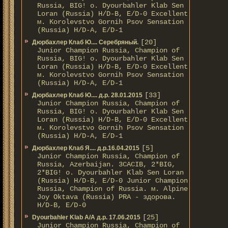
Russia, BIG! о. Dyourbahler Klab Sen
Loran (Russia) H/D-B, E/D-0 Excellent
м. Korolevstvo Gornih Psov Sensation
(Russia) H/D-A, E/D-1
[20]
Дюрбахлер Клаб Ю.... Серебряный.
Junior Champion Russia, Champion of
Russia, BIG! о. Dyourbahler Klab Sen
Loran (Russia) H/D-B, E/D-0 Excellent
м. Korolevstvo Gornih Psov Sensation
(Russia) H/D-A, E/D-1
[33]
Дюрбахлер Клаб Ю.... д.р. 28.01.2015
Junior Champion Russia, Champion of
Russia, BIG! о. Dyourbahler Klab Sen
Loran (Russia) H/D-B, E/D-0 Excellent
м. Korolevstvo Gornih Psov Sensation
(Russia) H/D-A, E/D-1
[5]
Дюрбахлер Клаб Я.... д.р.16.04.2015
Junior Champion Russia, Champion of
Russia, Azerbaijan. 3CACIB, 2*BIG,
2*BIG! о. Dyourbahler Klab Sen Loran
(Russia) H/D-B, E/D-0 Junior Champion
Russia, Champion of Russia. м. Alpine
Joy Oktava (Russia) PRA - здорова.
H/D-B, E/D-0
[25]
Dyourbahler Klab A/А д.р. 17.06.2015
Junior Champion Russia, Champion of