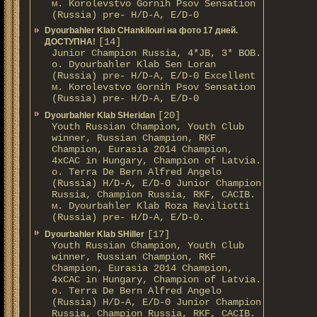
м. Korolevstvo Gornih Psov Sensation
(Russia) pre- H/D-A, E/D-0
Dyourbahler Klab CHankilouri на фото 17 дней.
[14]
ДОСТУПНА!
Junior Champion Russia, 4*JB, 3* BOB.
о. Dyourbahler Klab Sen Loran
(Russia) pre- H/D-A, E/D-0 Excellent
м. Korolevstvo Gornih Psov Sensation
(Russia) pre- H/D-A, E/D-0
[20]
Dyourbahler Klab SHeridan
Youth Russian Champion, Youth Club
winner, Russian Champion, RKF
Champion, Eurasia 2014 Champion,
4xCAC in Hungary, Champion of Latvia.
о. Terra De Bern Alfred Angelo
(Russia) H/D-A, E/D-0 Junior Champion
Russia, Champion Russia, RKF, CACIB.
м. Dyourbahler Klab Roza Reviliotti
(Russia) pre- H/D-A, E/D-0.
[17]
Dyourbahler Klab SHiller
Youth Russian Champion, Youth Club
winner, Russian Champion, RKF
Champion, Eurasia 2014 Champion,
4xCAC in Hungary, Champion of Latvia.
о. Terra De Bern Alfred Angelo
(Russia) H/D-A, E/D-0 Junior Champion
Russia, Champion Russia, RKF, CACIB.