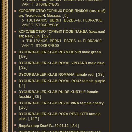
VAN'T STOKERYBOS
КОРОЛЕВСТВО ГОРНЫХ ПСОВ ПИЖОН (желтый)
[5]
вл: Тихонова Н. Москва.
о.TULIPANOS BERNI ESZES-м.FLORANCE
VAN'T STOKERYBOS
КОРОЛЕВСТВО ГОРНЫХ ПСОВ ПАНДА (красная)
[22]
вл; Nelly Lin.
о.TULIPANOS BERNI ESZES-м.FLORANCE
VAN'T STOKERYBOS
DYOURBAHLER KLAB REYN DE VIN male green.
[50]
DYOURBAHLER KLAB ROYAL VINYARD male blue.
[32]
[33]
DYOURBAHLER KLAB ROMANA famale red.
DYOURBAHLER KLAB ROYAL ROUZ famale purple.
[7]
DYOURBAHLER KLAB RU DE KURTILE famale
[35]
fucshia
DYOURBAHLER KLAB RUZHEVINA famale cherry.
[16]
DYOURBAHLER KLAB ROZA REVILIOTTI famale
[117]
pink.
[34]
Дюрбахлер Клаб Р... 30.01.12