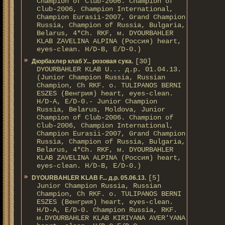
Champion of Club-2006. Champion of
Club-2006, Champion International,
Champion Eurasii-2007, Grand Champion
Russia, Champion of Russia, Bulgaria,
Belarus, 4*Ch. RKF, м. DYOURBAHLER
KLAB ZAVELINA ALPINA (Россия) heart,
eyes-clean. H/D-В, E/D-0.)
[30]
Дюрбахлер клаб У... розовая сука.
DYOURBAHLER KLAB U... д.р. 01.04.13.
(Junior Champion Russia, Russian
Champion, Ch RKF. о. TULIPANOS BERNI
ESZES (Венгрия) heart, eyes-clean.
H/D-A, E/D-0.- Junior Champion
Russia, Belarus, Moldova, Junior
Champion of Club-2006. Champion of
Club-2006, Champion International,
Champion Eurasii-2007, Grand Champion
Russia, Champion of Russia, Bulgaria,
Belarus, 4*Ch. RKF, м. DYOURBAHLER
KLAB ZAVELINA ALPINA (Россия) heart,
eyes-clean. H/D-В, E/D-0.)
[5]
DYOURBAHLER KLAB F... д.р. 05.06.13.
Junior Champion Russia, Russian
Champion, Ch RKF. о. TULIPANOS BERNI
ESZES (Венгрия) heart, eyes-clean.
H/D-A, E/D-0. Champion Russia, RKF.
м.DYOURBAHLER KLAB KIRIYANA AVER'YANA