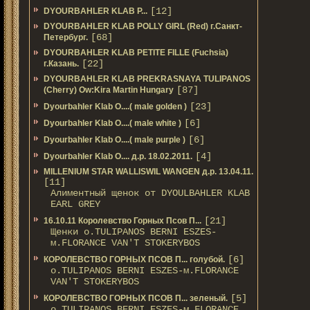
[12]
DYOURBAHLER KLAB P...
DYOURBAHLER KLAB POLLY GIRL (Red) г.Санкт-
[68]
Петербург.
DYOURBAHLER KLAB PETITE FILLE (Fuchsia)
[22]
г.Казань.
DYOURBAHLER KLAB PREKRASNAYA TULIPANOS
[87]
(Cherry) Ow:Kira Martin Hungary
[23]
Dyourbahler Klab O....( male golden )
[6]
Dyourbahler Klab O....( male white )
[6]
Dyourbahler Klab O....( male purple )
[4]
Dyourbahler Klab O.... д.р. 18.02.2011.
MILLENIUM STAR WALLISWIL WANGEN д.р. 13.04.11.
[11]
Алиментный щенок от DYOULBAHLER KLAB
EARL GREY
[21]
16.10.11 Королевство Горных Псов П...
Щенки о.TULIPANOS BERNI ESZES-
м.FLORANCE VAN'T STOKERYBOS
[6]
КОРОЛЕВСТВО ГОРНЫХ ПСОВ П... голубой.
о.TULIPANOS BERNI ESZES-м.FLORANCE
VAN'T STOKERYBOS
[5]
КОРОЛЕВСТВО ГОРНЫХ ПСОВ П... зеленый.
о.TULIPANOS BERNI ESZES-м.FLORANCE