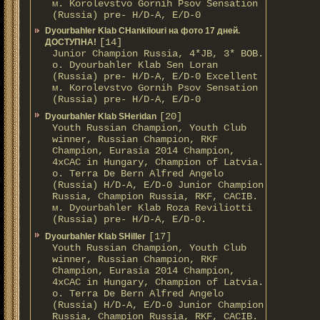
м. Korolevstvo Gornih Psov Sensation
(Russia) pre- H/D-A, E/D-0
Dyourbahler Klab CHankilouri на фото 17 дней.
[14]
ДОСТУПНА!
Junior Champion Russia, 4*JB, 3* BOB.
о. Dyourbahler Klab Sen Loran
(Russia) pre- H/D-A, E/D-0 Excellent
м. Korolevstvo Gornih Psov Sensation
(Russia) pre- H/D-A, E/D-0
[20]
Dyourbahler Klab SHeridan
Youth Russian Champion, Youth Club
winner, Russian Champion, RKF
Champion, Eurasia 2014 Champion,
4xCAC in Hungary, Champion of Latvia.
о. Terra De Bern Alfred Angelo
(Russia) H/D-A, E/D-0 Junior Champion
Russia, Champion Russia, RKF, CACIB.
м. Dyourbahler Klab Roza Reviliotti
(Russia) pre- H/D-A, E/D-0.
[17]
Dyourbahler Klab SHiller
Youth Russian Champion, Youth Club
winner, Russian Champion, RKF
Champion, Eurasia 2014 Champion,
4xCAC in Hungary, Champion of Latvia.
о. Terra De Bern Alfred Angelo
(Russia) H/D-A, E/D-0 Junior Champion
Russia, Champion Russia, RKF, CACIB.