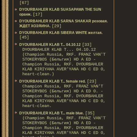
[67]
DYOURBAHLER KLAB SUASAPAWA THE SUN
[17]
оранж.
DYOURBAHLER KLAB SARNA SHAKAR розовая.
[29]
ЖДЕТ ХОЗЯИНА.
DYOURBAHLER KLAB SIBERA WHITE желтая.
[45]
[33]
DYOURBAHLER KLAB T... 04.10.12
DYOURBAHLER KLAB T... 04.10.12
(Champion Russia, RKF. FRANZ VAN'T
STOKERYBOS (Бельгия) HD А ED -
Champion Russia, RKF. DYOURBAHLER
KLAB KIRIYANA AVER'YANA HD С ED 0,
heart-clean.)
[23]
DYOURBAHLER KLAB T... female red.
Champion Russia, RKF. FRANZ VAN'T
STOKERYBOS (Бельгия) HD А ED 0. -
Champion Russia, RKF. DYOURBAHLER
KLAB KIRIYANA AVER'YANA HD С ED 0,
heart-clean.
[35]
DYOURBAHLER KLAB T... male blue.
(Champion Russia, RKF. FRANZ VAN'T
STOKERYBOS (Бельгия) HD А ED -
Champion Russia, RKF. DYOURBAHLER
KLAB KIRIYANA AVER'YANA HD С ED 0,