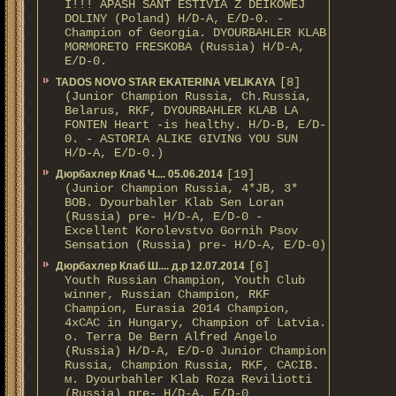
I!!! APASH SANT ESTIVIA Z DEIKOWEJ
DOLINY (Poland) H/D-A, E/D-0. -
Champion of Georgia. DYOURBAHLER KLAB
MORMORETO FRESKOBA (Russia) H/D-A,
E/D-0.
[8]
TADOS NOVO STAR EKATERINA VELIKAYA
(Junior Champion Russia, Ch.Russia,
Belarus, RKF, DYOURBAHLER KLAB LA
FONTEN Heart -is healthy. H/D-В, E/D-
0. - ASTORIA ALIKE GIVING YOU SUN
H/D-А, E/D-0.)
[19]
Дюрбахлер Клаб Ч.... 05.06.2014
(Junior Champion Russia, 4*JB, 3*
BOB. Dyourbahler Klab Sen Loran
(Russia) pre- H/D-A, E/D-0 -
Excellent Korolevstvo Gornih Psov
Sensation (Russia) pre- H/D-A, E/D-0)
[6]
Дюрбахлер Клаб Ш.... д.р 12.07.2014
Youth Russian Champion, Youth Club
winner, Russian Champion, RKF
Champion, Eurasia 2014 Champion,
4xCAC in Hungary, Champion of Latvia.
о. Terra De Bern Alfred Angelo
(Russia) H/D-A, E/D-0 Junior Champion
Russia, Champion Russia, RKF, CACIB.
м. Dyourbahler Klab Roza Reviliotti
(Russia) pre- H/D-A, E/D-0