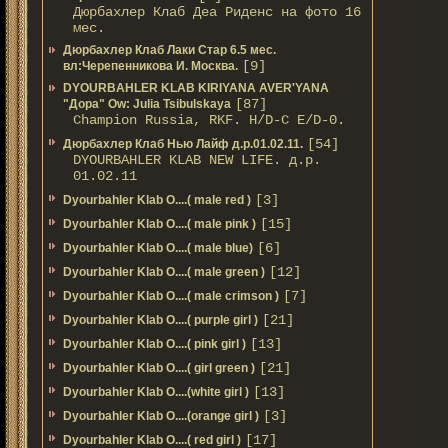
Дюрбахлер Клаб Деа Риденс на фото 16
мес.
Дюрбахлер Клаб Лаки Стар 6.5 мес.
[9]
вл:Черепенникова И. Москва.
DYOURBAHLER KLAB KIRIYANA AVER'YANA
[87]
"Дора" Ow: Julia Tsibulskaya
Champion Russia, RKF. H/D-С E/D-0.
[54]
Дюрбахлер Клаб Нью Лайф д.р.01.02.11.
DYOURBAHLER KLAB NEW LIFE. д.р.
01.02.11
[3]
Dyourbahler Klab O....( male red )
[15]
Dyourbahler Klab O....( male pink )
[6]
Dyourbahler Klab O....( male blue)
[12]
Dyourbahler Klab O....( male green )
[7]
Dyourbahler Klab O....( male crimson )
[21]
Dyourbahler Klab O....( purple girl )
[13]
Dyourbahler Klab O....( pink girl )
[21]
Dyourbahler Klab O....( girl green )
[13]
Dyourbahler Klab O....(white girl )
[3]
Dyourbahler Klab O....(orange girl )
[17]
Dyourbahler Klab O....( red girl )