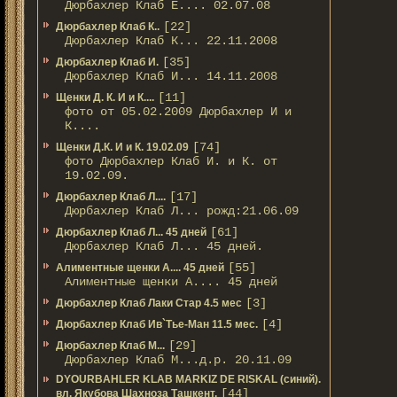
Дюрбахлер Клаб Е.... 02.07.08
[22]
Дюрбахлер Клаб К..
Дюрбахлер Клаб К... 22.11.2008
[35]
Дюрбахлер Клаб И.
Дюрбахлер Клаб И... 14.11.2008
[11]
Щенки Д. К. И и К....
фото от 05.02.2009 Дюрбахлер И и
К....
[74]
Щенки Д.К. И и К. 19.02.09
фото Дюрбахлер Клаб И. и К. от
19.02.09.
[17]
Дюрбахлер Клаб Л....
Дюрбахлер Клаб Л... рожд:21.06.09
[61]
Дюрбахлер Клаб Л... 45 дней
Дюрбахлер Клаб Л... 45 дней.
[55]
Алиментные щенки А.... 45 дней
Алиментные щенки А.... 45 дней
[3]
Дюрбахлер Клаб Лаки Стар 4.5 мес
[4]
Дюрбахлер Клаб Ив`Тье-Ман 11.5 мес.
[29]
Дюрбахлер Клаб М...
Дюрбахлер Клаб М...д.р. 20.11.09
DYOURBAHLER KLAB MARKIZ DE RISKAL (синий).
[44]
вл. Якубова Шахноза Ташкент.