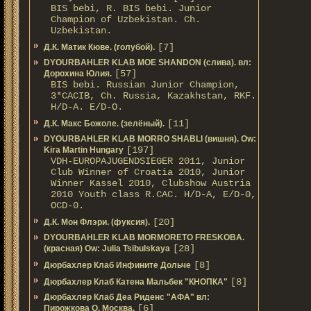
BIS bebi, R. BIS bebi. Junior
Champion of Uzbekistan. Ch.
Uzbekistan.
[7]
Д.К. Матик Кюве. (голубой).
DYOURBAHLER KLAB MOE SHANDON (слива). вл:
[57]
Дорохина Юлия.
BIS bebi. Russian Junior Champion,
3*САСIB, Ch. Russia, Kazakhstan, RKF.
Н/D-A. E/D-O.
[11]
Д.К. Макс Божоле. (зелёный).
DYOURBAHLER KLAB MORRO SHABLI (вишня). Ow:
[197]
Kira Martin Hungary
VDH-EUROPAJUGENDSIEGER 2011, Junior
Club Winner of Croatia 2010, Junior
Winner Kassel 2010, Clubshow Austria
2010 Youth class R.CAC. Н/D-A, E/D-0,
OCD-0.
[20]
Д.К. Мон Флэри. (фуксия).
DYOURBAHLER KLAB MORMORETO FRESKOBA.
[28]
(красная) Ow: Julia Tsibulskaya
[8]
Дюрбахлер Клаб Инфините Дольче
[8]
Дюрбахлер Клаб Катена Мальбек "КНОПКА"
Дюрбахлер Клаб Деа Риденс "АФА" вл:
[6]
Пирожкова О. Москва.