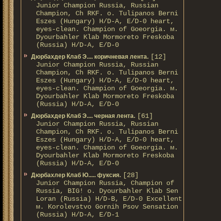
Junior Champion Russia, Russian
Champion, Ch RKF. о. Tulipanos Berni
Eszes (Hungary) H/D-A, E/D-0 heart,
eyes-clean. Champion of Gоeorgia. м.
Dyourbahler Klab Mormoreto Freskoba
(Russia) H/D-А, E/D-0
[12]
Дюрбахдер Клаб Э.... коричневая лента.
Junior Champion Russia, Russian
Champion, Ch RKF. о. Tulipanos Berni
Eszes (Hungary) H/D-A, E/D-0 heart,
eyes-clean. Champion of Gоeorgia. м.
Dyourbahler Klab Mormoreto Freskoba
(Russia) H/D-А, E/D-0
[61]
Дюрбахдер Клаб Э.... черная лента.
Junior Champion Russia, Russian
Champion, Ch RKF. о. Tulipanos Berni
Eszes (Hungary) H/D-A, E/D-0 heart,
eyes-clean. Champion of Gоeorgia. м.
Dyourbahler Klab Mormoreto Freskoba
(Russia) H/D-А, E/D-0
[28]
Дюрбахлер Клаб Ю..... фуксия.
Junior Champion Russia, Champion of
Russia, BIG! о. Dyourbahler Klab Sen
Loran (Russia) H/D-B, E/D-0 Excellent
м. Korolevstvo Gornih Psov Sensation
(Russia) H/D-A, E/D-1