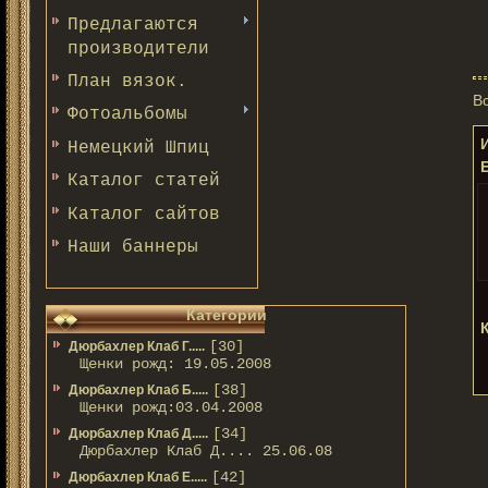
Предлагаются
производители
План вязок.
В
Фотоальбомы
И
Немецкий Шпиц
E
Каталог статей
Каталог сайтов
Наши баннеры
Категории
К
[30]
Дюрбахлер Клаб Г.....
Щенки рожд: 19.05.2008
[38]
Дюрбахлер Клаб Б.....
Щенки рожд:03.04.2008
[34]
Дюрбахлер Клаб Д.....
Дюрбахлер Клаб Д.... 25.06.08
[42]
Дюрбахлер Клаб Е.....