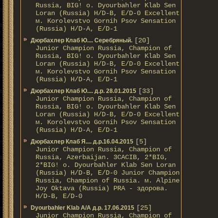
Russia, BIG! о. Dyourbahler Klab Sen
Loran (Russia) H/D-B, E/D-0 Excellent
м. Korolevstvo Gornih Psov Sensation
(Russia) H/D-A, E/D-1
[20]
Дюрбахлер Клаб Ю.... Серебряный.
Junior Champion Russia, Champion of
Russia, BIG! о. Dyourbahler Klab Sen
Loran (Russia) H/D-B, E/D-0 Excellent
м. Korolevstvo Gornih Psov Sensation
(Russia) H/D-A, E/D-1
[33]
Дюрбахлер Клаб Ю.... д.р. 28.01.2015
Junior Champion Russia, Champion of
Russia, BIG! о. Dyourbahler Klab Sen
Loran (Russia) H/D-B, E/D-0 Excellent
м. Korolevstvo Gornih Psov Sensation
(Russia) H/D-A, E/D-1
[5]
Дюрбахлер Клаб Я.... д.р.16.04.2015
Junior Champion Russia, Champion of
Russia, Azerbaijan. 3CACIB, 2*BIG,
2*BIG! о. Dyourbahler Klab Sen Loran
(Russia) H/D-B, E/D-0 Junior Champion
Russia, Champion of Russia. м. Alpine
Joy Oktava (Russia) PRA - здорова.
H/D-B, E/D-0
[25]
Dyourbahler Klab A/А д.р. 17.06.2015
Junior Champion Russia, Champion of