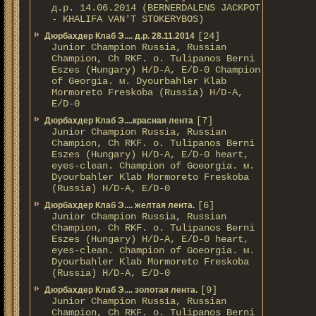
д.р. 14.06.2014 (BERNERDALENS JACKPOT
- KHALIFA VAN'T STOKERYBOS)
[24]
Дюрбахдер Клаб Э.... д.р. 28.11.2014
Junior Champion Russia, Russian
Champion, Ch RKF. о. Tulipanos Berni
Eszes (Hungary) H/D-A, E/D-0 Champion
of Georgia. м. Dyourbahler Klab
Mormoreto Freskoba (Russia) H/D-A,
E/D-0
[7]
Дюрбахдер Клаб Э....красная лента
Junior Champion Russia, Russian
Champion, Ch RKF. о. Tulipanos Berni
Eszes (Hungary) H/D-A, E/D-0 heart,
eyes-clean. Champion of Gоeorgia. м.
Dyourbahler Klab Mormoreto Freskoba
(Russia) H/D-А, E/D-0
[6]
Дюрбахдер Клаб Э.... желтая лента.
Junior Champion Russia, Russian
Champion, Ch RKF. о. Tulipanos Berni
Eszes (Hungary) H/D-A, E/D-0 heart,
eyes-clean. Champion of Gоeorgia. м.
Dyourbahler Klab Mormoreto Freskoba
(Russia) H/D-А, E/D-0
[9]
Дюрбахдер Клаб Э.... золотая лента.
Junior Champion Russia, Russian
Champion, Ch RKF. о. Tulipanos Berni