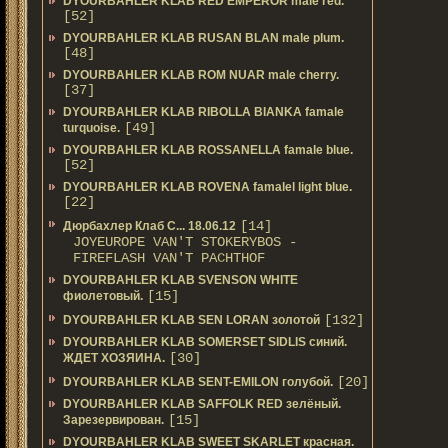
DYOURBAHLER KLAB RED EMPEROR male red.
[52]
DYOURBAHLER KLAB RUSAN BLAN male plum.
[48]
DYOURBAHLER KLAB ROM NUAR male cherry.
[37]
DYOURBAHLER KLAB RIBOLLA BIANKA famale
[49]
turquoise.
DYOURBAHLER KLAB ROSSANELLA famale blue.
[52]
DYOURBAHLER KLAB ROVENA famalel light blue.
[22]
[14]
Дюрбахлер Клаб C... 18.06.12
JOYEUROPE VAN'T STOKERYBOS -
FIREFLASH VAN'T PACHTHOF
DYOURBAHLER KLAB SVENSON WHITE
[15]
фиолетовый.
[132]
DYOURBAHLER KLAB SEN LORAN золотой
DYOURBAHLER KLAB SOMERSET SIDLIS синий.
[30]
ЖДЕТ ХОЗЯИНА.
[20]
DYOURBAHLER KLAB SENT-EMILON голубой.
DYOURBAHLER KLAB SAFFOLK RED зелёный.
[15]
Зарезервирован.
DYOURBAHLER KLAB SWEET SKARLET красная.