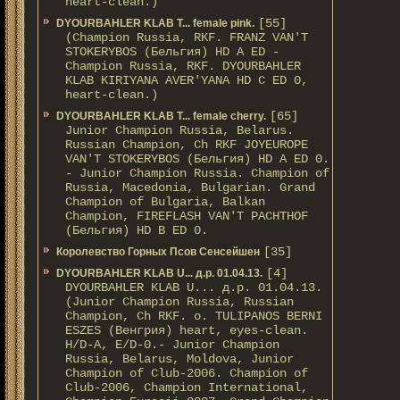
heart-clean.)
[55]
DYOURBAHLER KLAB T... female pink.
(Champion Russia, RKF. FRANZ VAN'T
STOKERYBOS (Бельгия) HD А ED -
Champion Russia, RKF. DYOURBAHLER
KLAB KIRIYANA AVER'YANA HD С ED 0,
heart-clean.)
[65]
DYOURBAHLER KLAB T... female cherry.
Junior Champion Russia, Belarus.
Russian Champion, Ch RKF JOYEUROPE
VAN'T STOKERYBOS (Бельгия) HD А ED 0.
- Junior Champion Russia. Champion of
Russia, Macedonia, Bulgarian. Grand
Champion of Bulgaria, Balkan
Champion, FIREFLASH VAN'T PACHTHOF
(Бельгия) HD B ED 0.
[35]
Королевство Горных Псов Сенсейшен
[4]
DYOURBAHLER KLAB U... д.р. 01.04.13.
DYOURBAHLER KLAB U... д.р. 01.04.13.
(Junior Champion Russia, Russian
Champion, Ch RKF. о. TULIPANOS BERNI
ESZES (Венгрия) heart, eyes-clean.
H/D-A, E/D-0.- Junior Champion
Russia, Belarus, Moldova, Junior
Champion of Club-2006. Champion of
Club-2006, Champion International,