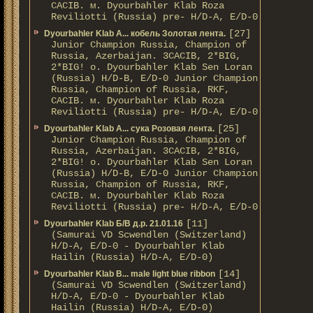
CACIB. м. Dyourbahler Klab Roza
Reviliotti (Russia) pre- H/D-A, E/D-0
[27]
Dyourbahler Klab A... кобель Золотая лента.
Junior Champion Russia, Champion of
Russia, Azerbaijan. 3CACIB, 2*BIG,
2*BIG! о. Dyourbahler Klab Sen Loran
(Russia) H/D-B, E/D-0 Junior Champion
Russia, Champion of Russia, RKF,
CACIB. м. Dyourbahler Klab Roza
Reviliotti (Russia) pre- H/D-A, E/D-0
[25]
Dyourbahler Klab A... сука Розовая лента.
Junior Champion Russia, Champion of
Russia, Azerbaijan. 3CACIB, 2*BIG,
2*BIG! о. Dyourbahler Klab Sen Loran
(Russia) H/D-B, E/D-0 Junior Champion
Russia, Champion of Russia, RKF,
CACIB. м. Dyourbahler Klab Roza
Reviliotti (Russia) pre- H/D-A, E/D-0
[11]
Dyourbahler Klab Б/B д.р. 21.01.16
(Samurai VD Scwendlen (Switzerland)
H/D-A, E/D-0 - Dyourbahler Klab
Hailin (Russia) H/D-A, E/D-0)
[14]
Dyourbahler Klab B... male light blue ribbon
(Samurai VD Scwendlen (Switzerland)
H/D-A, E/D-0 - Dyourbahler Klab
Hailin (Russia) H/D-A, E/D-0)