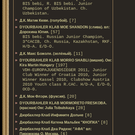
BIS bebi, R. BIS bebi. Junior
Champion of Uzbekistan. Ch.
Uzbekistan.
[7]
Д.К. Матик Кюве. (голубой).
DYOURBAHLER KLAB MOE SHANDON (слива). вл:
[57]
Дорохина Юлия.
BIS bebi. Russian Junior Champion,
3*САСIB, Ch. Russia, Kazakhstan, RKF.
Н/D-A. E/D-O.
[11]
Д.К. Макс Божоле. (зелёный).
DYOURBAHLER KLAB MORRO SHABLI (вишня). Ow:
[197]
Kira Martin Hungary
VDH-EUROPAJUGENDSIEGER 2011, Junior
Club Winner of Croatia 2010, Junior
Winner Kassel 2010, Clubshow Austria
2010 Youth class R.CAC. Н/D-A, E/D-0,
OCD-0.
[20]
Д.К. Мон Флэри. (фуксия).
DYOURBAHLER KLAB MORMORETO FRESKOBA.
[28]
(красная) Ow: Julia Tsibulskaya
[8]
Дюрбахлер Клаб Инфините Дольче
[8]
Дюрбахлер Клаб Катена Мальбек "КНОПКА"
Дюрбахлер Клаб Деа Риденс "АФА" вл:
[6]
Пирожкова О. Москва.