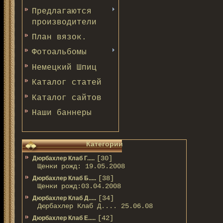
Предлагаются
производители
План вязок.
Фотоальбомы
Немецкий Шпиц
Каталог статей
Каталог сайтов
Наши баннеры
Категории
[30]
Дюрбахлер Клаб Г.....
Щенки рожд: 19.05.2008
[38]
Дюрбахлер Клаб Б.....
Щенки рожд:03.04.2008
[34]
Дюрбахлер Клаб Д.....
Дюрбахлер Клаб Д.... 25.06.08
[42]
Дюрбахлер Клаб Е.....