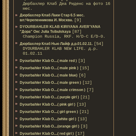
Дюрбахлер Клаб Деа Риденс на фото 16
мес.
Дюрбахлер Клаб Лаки Стар 6.5 мес.
[9]
вл:Черепенникова И. Москва.
DYOURBAHLER KLAB KIRIYANA AVER'YANA
[87]
"Дора" Ow: Julia Tsibulskaya
Champion Russia, RKF. H/D-С E/D-0.
[54]
Дюрбахлер Клаб Нью Лайф д.р.01.02.11.
DYOURBAHLER KLAB NEW LIFE. д.р.
01.02.11
[3]
Dyourbahler Klab O....( male red )
[15]
Dyourbahler Klab O....( male pink )
[6]
Dyourbahler Klab O....( male blue)
[12]
Dyourbahler Klab O....( male green )
[7]
Dyourbahler Klab O....( male crimson )
[21]
Dyourbahler Klab O....( purple girl )
[13]
Dyourbahler Klab O....( pink girl )
[21]
Dyourbahler Klab O....( girl green )
[13]
Dyourbahler Klab O....(white girl )
[3]
Dyourbahler Klab O....(orange girl )
[17]
Dyourbahler Klab O....( red girl )