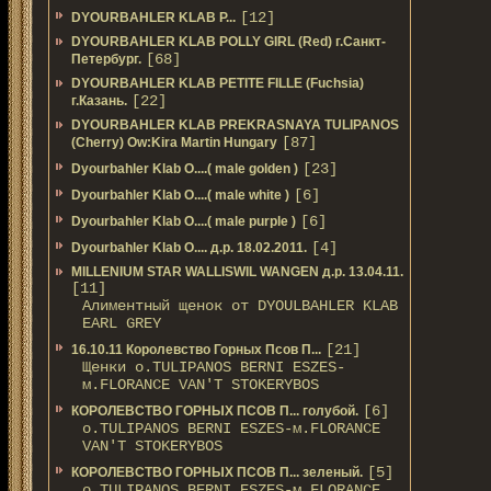
[12]
DYOURBAHLER KLAB P...
DYOURBAHLER KLAB POLLY GIRL (Red) г.Санкт-
[68]
Петербург.
DYOURBAHLER KLAB PETITE FILLE (Fuchsia)
[22]
г.Казань.
DYOURBAHLER KLAB PREKRASNAYA TULIPANOS
[87]
(Cherry) Ow:Kira Martin Hungary
[23]
Dyourbahler Klab O....( male golden )
[6]
Dyourbahler Klab O....( male white )
[6]
Dyourbahler Klab O....( male purple )
[4]
Dyourbahler Klab O.... д.р. 18.02.2011.
MILLENIUM STAR WALLISWIL WANGEN д.р. 13.04.11.
[11]
Алиментный щенок от DYOULBAHLER KLAB
EARL GREY
[21]
16.10.11 Королевство Горных Псов П...
Щенки о.TULIPANOS BERNI ESZES-
м.FLORANCE VAN'T STOKERYBOS
[6]
КОРОЛЕВСТВО ГОРНЫХ ПСОВ П... голубой.
о.TULIPANOS BERNI ESZES-м.FLORANCE
VAN'T STOKERYBOS
[5]
КОРОЛЕВСТВО ГОРНЫХ ПСОВ П... зеленый.
о.TULIPANOS BERNI ESZES-м.FLORANCE