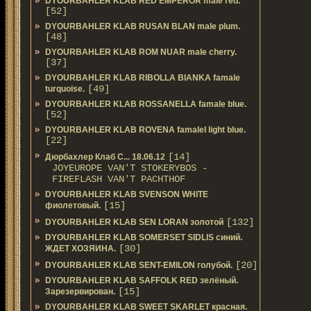
DYOURBAHLER KLAB RED EMPEROR male red.
[52]
DYOURBAHLER KLAB RUSAN BLAN male plum.
[48]
DYOURBAHLER KLAB ROM NUAR male cherry.
[37]
DYOURBAHLER KLAB RIBOLLA BIANKA famale
[49]
turquoise.
DYOURBAHLER KLAB ROSSANELLA famale blue.
[52]
DYOURBAHLER KLAB ROVENA famalel light blue.
[22]
[14]
Дюрбахлер Клаб C... 18.06.12
JOYEUROPE VAN'T STOKERYBOS -
FIREFLASH VAN'T PACHTHOF
DYOURBAHLER KLAB SVENSON WHITE
[15]
фиолетовый.
[132]
DYOURBAHLER KLAB SEN LORAN золотой
DYOURBAHLER KLAB SOMERSET SIDLIS синий.
[30]
ЖДЕТ ХОЗЯИНА.
[20]
DYOURBAHLER KLAB SENT-EMILON голубой.
DYOURBAHLER KLAB SAFFOLK RED зелёный.
[15]
Зарезервирован.
DYOURBAHLER KLAB SWEET SKARLET красная.