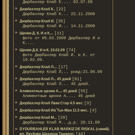
Дюрбахлер Клаб Е.... 02.07.08
[22]
Дюрбахлер Клаб К..
Дюрбахлер Клаб К... 22.11.2008
[35]
Дюрбахлер Клаб И.
Дюрбахлер Клаб И... 14.11.2008
[11]
Щенки Д. К. И и К....
фото от 05.02.2009 Дюрбахлер И и
К....
[74]
Щенки Д.К. И и К. 19.02.09
фото Дюрбахлер Клаб И. и К. от
19.02.09.
[17]
Дюрбахлер Клаб Л....
Дюрбахлер Клаб Л... рожд:21.06.09
[61]
Дюрбахлер Клаб Л... 45 дней
Дюрбахлер Клаб Л... 45 дней.
[55]
Алиментные щенки А.... 45 дней
Алиментные щенки А.... 45 дней
[3]
Дюрбахлер Клаб Лаки Стар 4.5 мес
[4]
Дюрбахлер Клаб Ив`Тье-Ман 11.5 мес.
[29]
Дюрбахлер Клаб М...
Дюрбахлер Клаб М...д.р. 20.11.09
DYOURBAHLER KLAB MARKIZ DE RISKAL (синий).
[44]
вл. Якубова Шахноза Ташкент.