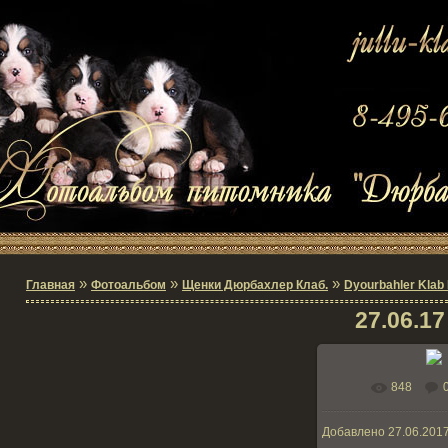
»
»
»
Главная
Фотоальбом
Щенки Дюрбахлер Клаб.
Dyourbahler Klab I 
27.06.17
848
В реальном р
Добавлено
27.06.201
212.3