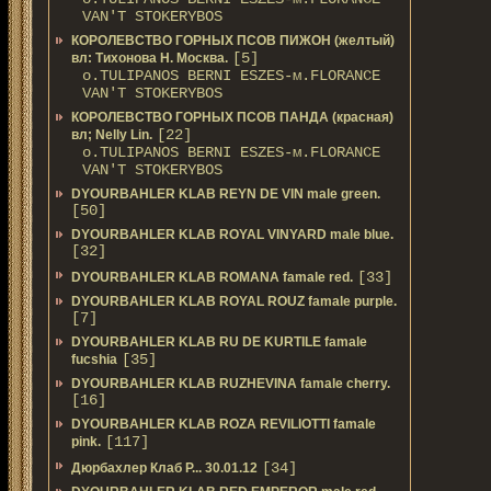
VAN'T STOKERYBOS
КОРОЛЕВСТВО ГОРНЫХ ПСОВ ПИЖОН (желтый)
[5]
вл: Тихонова Н. Москва.
о.TULIPANOS BERNI ESZES-м.FLORANCE
VAN'T STOKERYBOS
КОРОЛЕВСТВО ГОРНЫХ ПСОВ ПАНДА (красная)
[22]
вл; Nelly Lin.
о.TULIPANOS BERNI ESZES-м.FLORANCE
VAN'T STOKERYBOS
DYOURBAHLER KLAB REYN DE VIN male green.
[50]
DYOURBAHLER KLAB ROYAL VINYARD male blue.
[32]
[33]
DYOURBAHLER KLAB ROMANA famale red.
DYOURBAHLER KLAB ROYAL ROUZ famale purple.
[7]
DYOURBAHLER KLAB RU DE KURTILE famale
[35]
fucshia
DYOURBAHLER KLAB RUZHEVINA famale cherry.
[16]
DYOURBAHLER KLAB ROZA REVILIOTTI famale
[117]
pink.
[34]
Дюрбахлер Клаб Р... 30.01.12