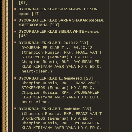
[67]
DYOURBAHLER KLAB SUASAPAWA THE SUN
[17]
оранж.
DYOURBAHLER KLAB SARNA SHAKAR розовая.
[29]
ЖДЕТ ХОЗЯИНА.
DYOURBAHLER KLAB SIBERA WHITE желтая.
[45]
[33]
DYOURBAHLER KLAB T... 04.10.12
DYOURBAHLER KLAB T... 04.10.12
(Champion Russia, RKF. FRANZ VAN'T
STOKERYBOS (Бельгия) HD А ED -
Champion Russia, RKF. DYOURBAHLER
KLAB KIRIYANA AVER'YANA HD С ED 0,
heart-clean.)
[23]
DYOURBAHLER KLAB T... female red.
Champion Russia, RKF. FRANZ VAN'T
STOKERYBOS (Бельгия) HD А ED 0. -
Champion Russia, RKF. DYOURBAHLER
KLAB KIRIYANA AVER'YANA HD С ED 0,
heart-clean.
[35]
DYOURBAHLER KLAB T... male blue.
(Champion Russia, RKF. FRANZ VAN'T
STOKERYBOS (Бельгия) HD А ED -
Champion Russia, RKF. DYOURBAHLER
KLAB KIRIYANA AVER'YANA HD С ED 0,