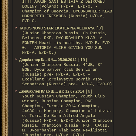
I!!! APASH SANT ESTIVIA Z DEIKOWEJ
DOLINY (Poland) H/D-A, E/D-0. -
Champion of Georgia. DYOURBAHLER KLAB
MORMORETO FRESKOBA (Russia) H/D-A,
E/D-0.
[8]
TADOS NOVO STAR EKATERINA VELIKAYA
(Junior Champion Russia, Ch.Russia,
Belarus, RKF, DYOURBAHLER KLAB LA
FONTEN Heart -is healthy. H/D-В, E/D-
0. - ASTORIA ALIKE GIVING YOU SUN
H/D-А, E/D-0.)
[19]
Дюрбахлер Клаб Ч.... 05.06.2014
(Junior Champion Russia, 4*JB, 3*
BOB. Dyourbahler Klab Sen Loran
(Russia) pre- H/D-A, E/D-0 -
Excellent Korolevstvo Gornih Psov
Sensation (Russia) pre- H/D-A, E/D-0)
[6]
Дюрбахлер Клаб Ш.... д.р 12.07.2014
Youth Russian Champion, Youth Club
winner, Russian Champion, RKF
Champion, Eurasia 2014 Champion,
4xCAC in Hungary, Champion of Latvia.
о. Terra De Bern Alfred Angelo
(Russia) H/D-A, E/D-0 Junior Champion
Russia, Champion Russia, RKF, CACIB.
м. Dyourbahler Klab Roza Reviliotti
(Russia) pre- H/D-A, E/D-0