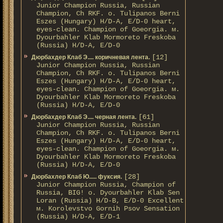
Junior Champion Russia, Russian
Champion, Ch RKF. о. Tulipanos Berni
Eszes (Hungary) H/D-A, E/D-0 heart,
eyes-clean. Champion of Gоeorgia. м.
Dyourbahler Klab Mormoreto Freskoba
(Russia) H/D-А, E/D-0
[12]
Дюрбахдер Клаб Э.... коричневая лента.
Junior Champion Russia, Russian
Champion, Ch RKF. о. Tulipanos Berni
Eszes (Hungary) H/D-A, E/D-0 heart,
eyes-clean. Champion of Gоeorgia. м.
Dyourbahler Klab Mormoreto Freskoba
(Russia) H/D-А, E/D-0
[61]
Дюрбахдер Клаб Э.... черная лента.
Junior Champion Russia, Russian
Champion, Ch RKF. о. Tulipanos Berni
Eszes (Hungary) H/D-A, E/D-0 heart,
eyes-clean. Champion of Gоeorgia. м.
Dyourbahler Klab Mormoreto Freskoba
(Russia) H/D-А, E/D-0
[28]
Дюрбахлер Клаб Ю..... фуксия.
Junior Champion Russia, Champion of
Russia, BIG! о. Dyourbahler Klab Sen
Loran (Russia) H/D-B, E/D-0 Excellent
м. Korolevstvo Gornih Psov Sensation
(Russia) H/D-A, E/D-1