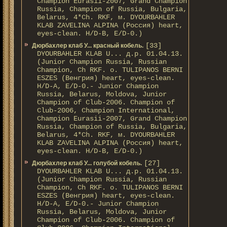
Champion Eurasii-2007, Grand Champion
Russia, Champion of Russia, Bulgaria,
Belarus, 4*Ch. RKF, м. DYOURBAHLER
KLAB ZAVELINA ALPINA (Россия) heart,
eyes-clean. H/D-В, E/D-0.)
[33]
Дюрбахлер клаб У... красный кобель.
DYOURBAHLER KLAB U... д.р. 01.04.13.
(Junior Champion Russia, Russian
Champion, Ch RKF. о. TULIPANOS BERNI
ESZES (Венгрия) heart, eyes-clean.
H/D-A, E/D-0.- Junior Champion
Russia, Belarus, Moldova, Junior
Champion of Club-2006. Champion of
Club-2006, Champion International,
Champion Eurasii-2007, Grand Champion
Russia, Champion of Russia, Bulgaria,
Belarus, 4*Ch. RKF, м. DYOURBAHLER
KLAB ZAVELINA ALPINA (Россия) heart,
eyes-clean. H/D-В, E/D-0.)
[27]
Дюрбахлер клаб У... голубой кобель.
DYOURBAHLER KLAB U... д.р. 01.04.13.
(Junior Champion Russia, Russian
Champion, Ch RKF. о. TULIPANOS BERNI
ESZES (Венгрия) heart, eyes-clean.
H/D-A, E/D-0.- Junior Champion
Russia, Belarus, Moldova, Junior
Champion of Club-2006. Champion of