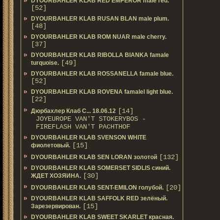
DYOURBAHLER KLAB RED EMPEROR male red.
[52]
DYOURBAHLER KLAB RUSAN BLAN male plum.
[48]
DYOURBAHLER KLAB ROM NUAR male cherry.
[37]
DYOURBAHLER KLAB RIBOLLA BIANKA famale
[49]
turquoise.
DYOURBAHLER KLAB ROSSANELLA famale blue.
[52]
DYOURBAHLER KLAB ROVENA famalel light blue.
[22]
[14]
Дюрбахлер Клаб C... 18.06.12
JOYEUROPE VAN'T STOKERYBOS -
FIREFLASH VAN'T PACHTHOF
DYOURBAHLER KLAB SVENSON WHITE
[15]
фиолетовый.
[132]
DYOURBAHLER KLAB SEN LORAN золотой
DYOURBAHLER KLAB SOMERSET SIDLIS синий.
[30]
ЖДЕТ ХОЗЯИНА.
[20]
DYOURBAHLER KLAB SENT-EMILON голубой.
DYOURBAHLER KLAB SAFFOLK RED зелёный.
[15]
Зарезервирован.
DYOURBAHLER KLAB SWEET SKARLET красная.