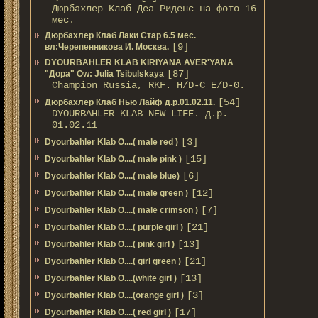
Дюрбахлер Клаб Деа Риденс на фото 16
мес.
Дюрбахлер Клаб Лаки Стар 6.5 мес.
[9]
вл:Черепенникова И. Москва.
DYOURBAHLER KLAB KIRIYANA AVER'YANA
[87]
"Дора" Ow: Julia Tsibulskaya
Champion Russia, RKF. H/D-С E/D-0.
[54]
Дюрбахлер Клаб Нью Лайф д.р.01.02.11.
DYOURBAHLER KLAB NEW LIFE. д.р.
01.02.11
[3]
Dyourbahler Klab O....( male red )
[15]
Dyourbahler Klab O....( male pink )
[6]
Dyourbahler Klab O....( male blue)
[12]
Dyourbahler Klab O....( male green )
[7]
Dyourbahler Klab O....( male crimson )
[21]
Dyourbahler Klab O....( purple girl )
[13]
Dyourbahler Klab O....( pink girl )
[21]
Dyourbahler Klab O....( girl green )
[13]
Dyourbahler Klab O....(white girl )
[3]
Dyourbahler Klab O....(orange girl )
[17]
Dyourbahler Klab O....( red girl )