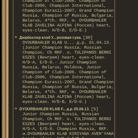
Champion of Club-2006. Champion of
Club-2006, Champion International,
Champion Eurasii-2007, Grand Champion
Russia, Champion of Russia, Bulgaria,
Belarus, 4*Ch. RKF, м. DYOURBAHLER
KLAB ZAVELINA ALPINA (Россия) heart,
eyes-clean. H/D-В, E/D-0.)
[30]
Дюрбахлер клаб У... розовая сука.
DYOURBAHLER KLAB U... д.р. 01.04.13.
(Junior Champion Russia, Russian
Champion, Ch RKF. о. TULIPANOS BERNI
ESZES (Венгрия) heart, eyes-clean.
H/D-A, E/D-0.- Junior Champion
Russia, Belarus, Moldova, Junior
Champion of Club-2006. Champion of
Club-2006, Champion International,
Champion Eurasii-2007, Grand Champion
Russia, Champion of Russia, Bulgaria,
Belarus, 4*Ch. RKF, м. DYOURBAHLER
KLAB ZAVELINA ALPINA (Россия) heart,
eyes-clean. H/D-В, E/D-0.)
[5]
DYOURBAHLER KLAB F... д.р. 05.06.13.
Junior Champion Russia, Russian
Champion, Ch RKF. о. TULIPANOS BERNI
ESZES (Венгрия) heart, eyes-clean.
H/D-A, E/D-0. Champion Russia, RKF.
м.DYOURBAHLER KLAB KIRIYANA AVER'YANA