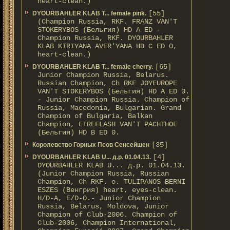
heart-clean.)
[55]
DYOURBAHLER KLAB T... female pink.
(Champion Russia, RKF. FRANZ VAN'T
STOKERYBOS (Бельгия) HD А ED -
Champion Russia, RKF. DYOURBAHLER
KLAB KIRIYANA AVER'YANA HD С ED 0,
heart-clean.)
[65]
DYOURBAHLER KLAB T... female cherry.
Junior Champion Russia, Belarus.
Russian Champion, Ch RKF JOYEUROPE
VAN'T STOKERYBOS (Бельгия) HD А ED 0.
- Junior Champion Russia. Champion of
Russia, Macedonia, Bulgarian. Grand
Champion of Bulgaria, Balkan
Champion, FIREFLASH VAN'T PACHTHOF
(Бельгия) HD B ED 0.
[35]
Королевство Горных Псов Сенсейшен
[4]
DYOURBAHLER KLAB U... д.р. 01.04.13.
DYOURBAHLER KLAB U... д.р. 01.04.13.
(Junior Champion Russia, Russian
Champion, Ch RKF. о. TULIPANOS BERNI
ESZES (Венгрия) heart, eyes-clean.
H/D-A, E/D-0.- Junior Champion
Russia, Belarus, Moldova, Junior
Champion of Club-2006. Champion of
Club-2006, Champion International,