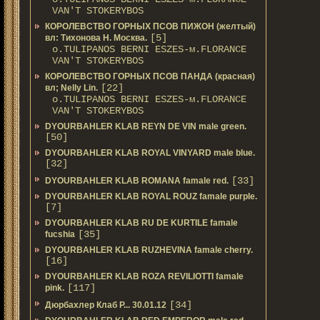
VAN'T STOKERYBOS
КОРОЛЕВСТВО ГОРНЫХ ПСОВ ПИЖОН (желтый)
[5]
вл: Тихонова Н. Москва.
о.TULIPANOS BERNI ESZES-м.FLORANCE
VAN'T STOKERYBOS
КОРОЛЕВСТВО ГОРНЫХ ПСОВ ПАНДА (красная)
[22]
вл; Nelly Lin.
о.TULIPANOS BERNI ESZES-м.FLORANCE
VAN'T STOKERYBOS
DYOURBAHLER KLAB REYN DE VIN male green.
[50]
DYOURBAHLER KLAB ROYAL VINYARD male blue.
[32]
[33]
DYOURBAHLER KLAB ROMANA famale red.
DYOURBAHLER KLAB ROYAL ROUZ famale purple.
[7]
DYOURBAHLER KLAB RU DE KURTILE famale
[35]
fucshia
DYOURBAHLER KLAB RUZHEVINA famale cherry.
[16]
DYOURBAHLER KLAB ROZA REVILIOTTI famale
[117]
pink.
[34]
Дюрбахлер Клаб Р... 30.01.12