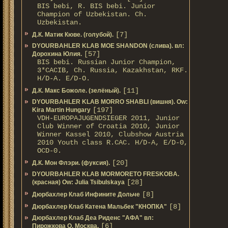
BIS bebi, R. BIS bebi. Junior
Champion of Uzbekistan. Ch.
Uzbekistan.
[7]
Д.К. Матик Кюве. (голубой).
DYOURBAHLER KLAB MOE SHANDON (слива). вл:
[57]
Дорохина Юлия.
BIS bebi. Russian Junior Champion,
3*САСIB, Ch. Russia, Kazakhstan, RKF.
Н/D-A. E/D-O.
[11]
Д.К. Макс Божоле. (зелёный).
DYOURBAHLER KLAB MORRO SHABLI (вишня). Ow:
[197]
Kira Martin Hungary
VDH-EUROPAJUGENDSIEGER 2011, Junior
Club Winner of Croatia 2010, Junior
Winner Kassel 2010, Clubshow Austria
2010 Youth class R.CAC. Н/D-A, E/D-0,
OCD-0.
[20]
Д.К. Мон Флэри. (фуксия).
DYOURBAHLER KLAB MORMORETO FRESKOBA.
[28]
(красная) Ow: Julia Tsibulskaya
[8]
Дюрбахлер Клаб Инфините Дольче
[8]
Дюрбахлер Клаб Катена Мальбек "КНОПКА"
Дюрбахлер Клаб Деа Риденс "АФА" вл:
[6]
Пирожкова О. Москва.