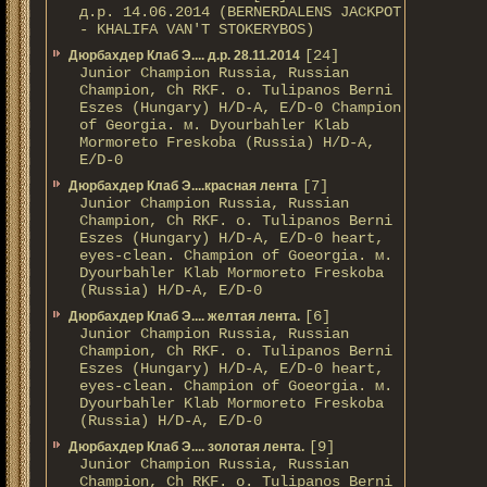
д.р. 14.06.2014 (BERNERDALENS JACKPOT
- KHALIFA VAN'T STOKERYBOS)
[24]
Дюрбахдер Клаб Э.... д.р. 28.11.2014
Junior Champion Russia, Russian
Champion, Ch RKF. о. Tulipanos Berni
Eszes (Hungary) H/D-A, E/D-0 Champion
of Georgia. м. Dyourbahler Klab
Mormoreto Freskoba (Russia) H/D-A,
E/D-0
[7]
Дюрбахдер Клаб Э....красная лента
Junior Champion Russia, Russian
Champion, Ch RKF. о. Tulipanos Berni
Eszes (Hungary) H/D-A, E/D-0 heart,
eyes-clean. Champion of Gоeorgia. м.
Dyourbahler Klab Mormoreto Freskoba
(Russia) H/D-А, E/D-0
[6]
Дюрбахдер Клаб Э.... желтая лента.
Junior Champion Russia, Russian
Champion, Ch RKF. о. Tulipanos Berni
Eszes (Hungary) H/D-A, E/D-0 heart,
eyes-clean. Champion of Gоeorgia. м.
Dyourbahler Klab Mormoreto Freskoba
(Russia) H/D-А, E/D-0
[9]
Дюрбахдер Клаб Э.... золотая лента.
Junior Champion Russia, Russian
Champion, Ch RKF. о. Tulipanos Berni