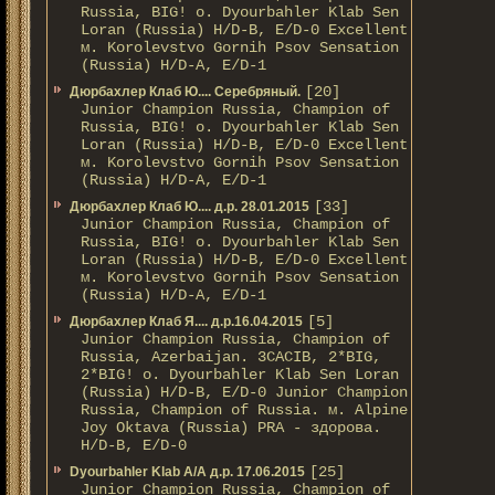
Russia, BIG! о. Dyourbahler Klab Sen
Loran (Russia) H/D-B, E/D-0 Excellent
м. Korolevstvo Gornih Psov Sensation
(Russia) H/D-A, E/D-1
[20]
Дюрбахлер Клаб Ю.... Серебряный.
Junior Champion Russia, Champion of
Russia, BIG! о. Dyourbahler Klab Sen
Loran (Russia) H/D-B, E/D-0 Excellent
м. Korolevstvo Gornih Psov Sensation
(Russia) H/D-A, E/D-1
[33]
Дюрбахлер Клаб Ю.... д.р. 28.01.2015
Junior Champion Russia, Champion of
Russia, BIG! о. Dyourbahler Klab Sen
Loran (Russia) H/D-B, E/D-0 Excellent
м. Korolevstvo Gornih Psov Sensation
(Russia) H/D-A, E/D-1
[5]
Дюрбахлер Клаб Я.... д.р.16.04.2015
Junior Champion Russia, Champion of
Russia, Azerbaijan. 3CACIB, 2*BIG,
2*BIG! о. Dyourbahler Klab Sen Loran
(Russia) H/D-B, E/D-0 Junior Champion
Russia, Champion of Russia. м. Alpine
Joy Oktava (Russia) PRA - здорова.
H/D-B, E/D-0
[25]
Dyourbahler Klab A/А д.р. 17.06.2015
Junior Champion Russia, Champion of