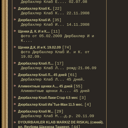
Дюрбахлер Клаб Е.... 02.07.08
[22]
Дюрбахлер Клаб К..
Дюрбахлер Клаб К... 22.11.2008
[35]
Дюрбахлер Клаб И.
Дюрбахлер Клаб И... 14.11.2008
[11]
Щенки Д. К. И и К....
фото от 05.02.2009 Дюрбахлер И и
К....
[74]
Щенки Д.К. И и К. 19.02.09
фото Дюрбахлер Клаб И. и К. от
19.02.09.
[17]
Дюрбахлер Клаб Л....
Дюрбахлер Клаб Л... рожд:21.06.09
[61]
Дюрбахлер Клаб Л... 45 дней
Дюрбахлер Клаб Л... 45 дней.
[55]
Алиментные щенки А.... 45 дней
Алиментные щенки А.... 45 дней
[3]
Дюрбахлер Клаб Лаки Стар 4.5 мес
[4]
Дюрбахлер Клаб Ив`Тье-Ман 11.5 мес.
[29]
Дюрбахлер Клаб М...
Дюрбахлер Клаб М...д.р. 20.11.09
DYOURBAHLER KLAB MARKIZ DE RISKAL (синий).
[44]
вл. Якубова Шахноза Ташкент.