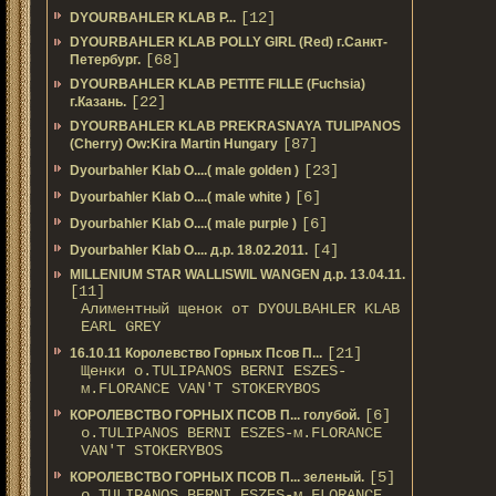
[12]
DYOURBAHLER KLAB P...
DYOURBAHLER KLAB POLLY GIRL (Red) г.Санкт-
[68]
Петербург.
DYOURBAHLER KLAB PETITE FILLE (Fuchsia)
[22]
г.Казань.
DYOURBAHLER KLAB PREKRASNAYA TULIPANOS
[87]
(Cherry) Ow:Kira Martin Hungary
[23]
Dyourbahler Klab O....( male golden )
[6]
Dyourbahler Klab O....( male white )
[6]
Dyourbahler Klab O....( male purple )
[4]
Dyourbahler Klab O.... д.р. 18.02.2011.
MILLENIUM STAR WALLISWIL WANGEN д.р. 13.04.11.
[11]
Алиментный щенок от DYOULBAHLER KLAB
EARL GREY
[21]
16.10.11 Королевство Горных Псов П...
Щенки о.TULIPANOS BERNI ESZES-
м.FLORANCE VAN'T STOKERYBOS
[6]
КОРОЛЕВСТВО ГОРНЫХ ПСОВ П... голубой.
о.TULIPANOS BERNI ESZES-м.FLORANCE
VAN'T STOKERYBOS
[5]
КОРОЛЕВСТВО ГОРНЫХ ПСОВ П... зеленый.
о.TULIPANOS BERNI ESZES-м.FLORANCE