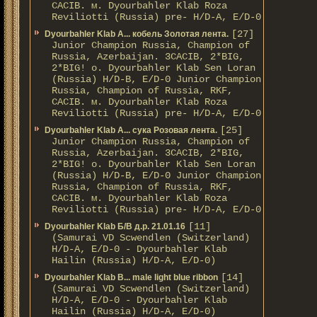
CACIB. м. Dyourbahler Klab Roza
Reviliotti (Russia) pre- H/D-A, E/D-0
[27]
Dyourbahler Klab A... кобель Золотая лента.
Junior Champion Russia, Champion of
Russia, Azerbaijan. 3CACIB, 2*BIG,
2*BIG! о. Dyourbahler Klab Sen Loran
(Russia) H/D-B, E/D-0 Junior Champion
Russia, Champion of Russia, RKF,
CACIB. м. Dyourbahler Klab Roza
Reviliotti (Russia) pre- H/D-A, E/D-0
[25]
Dyourbahler Klab A... сука Розовая лента.
Junior Champion Russia, Champion of
Russia, Azerbaijan. 3CACIB, 2*BIG,
2*BIG! о. Dyourbahler Klab Sen Loran
(Russia) H/D-B, E/D-0 Junior Champion
Russia, Champion of Russia, RKF,
CACIB. м. Dyourbahler Klab Roza
Reviliotti (Russia) pre- H/D-A, E/D-0
[11]
Dyourbahler Klab Б/B д.р. 21.01.16
(Samurai VD Scwendlen (Switzerland)
H/D-A, E/D-0 - Dyourbahler Klab
Hailin (Russia) H/D-A, E/D-0)
[14]
Dyourbahler Klab B... male light blue ribbon
(Samurai VD Scwendlen (Switzerland)
H/D-A, E/D-0 - Dyourbahler Klab
Hailin (Russia) H/D-A, E/D-0)