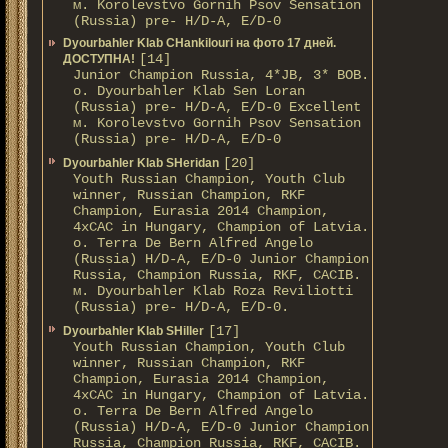
м. Korolevstvo Gornih Psov Sensation
(Russia) pre- H/D-A, E/D-0
Dyourbahler Klab CHankilouri на фото 17 дней.
[14]
ДОСТУПНА!
Junior Champion Russia, 4*JB, 3* BOB.
о. Dyourbahler Klab Sen Loran
(Russia) pre- H/D-A, E/D-0 Excellent
м. Korolevstvo Gornih Psov Sensation
(Russia) pre- H/D-A, E/D-0
[20]
Dyourbahler Klab SHeridan
Youth Russian Champion, Youth Club
winner, Russian Champion, RKF
Champion, Eurasia 2014 Champion,
4xCAC in Hungary, Champion of Latvia.
о. Terra De Bern Alfred Angelo
(Russia) H/D-A, E/D-0 Junior Champion
Russia, Champion Russia, RKF, CACIB.
м. Dyourbahler Klab Roza Reviliotti
(Russia) pre- H/D-A, E/D-0.
[17]
Dyourbahler Klab SHiller
Youth Russian Champion, Youth Club
winner, Russian Champion, RKF
Champion, Eurasia 2014 Champion,
4xCAC in Hungary, Champion of Latvia.
о. Terra De Bern Alfred Angelo
(Russia) H/D-A, E/D-0 Junior Champion
Russia, Champion Russia, RKF, CACIB.