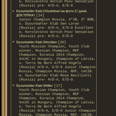
м. Korolevstvo Gornih Psov Sensation
(Russia) pre- H/D-A, E/D-0
Dyourbahler Klab CHankilouri на фото 17 дней.
[14]
ДОСТУПНА!
Junior Champion Russia, 4*JB, 3* BOB.
о. Dyourbahler Klab Sen Loran
(Russia) pre- H/D-A, E/D-0 Excellent
м. Korolevstvo Gornih Psov Sensation
(Russia) pre- H/D-A, E/D-0
[20]
Dyourbahler Klab SHeridan
Youth Russian Champion, Youth Club
winner, Russian Champion, RKF
Champion, Eurasia 2014 Champion,
4xCAC in Hungary, Champion of Latvia.
о. Terra De Bern Alfred Angelo
(Russia) H/D-A, E/D-0 Junior Champion
Russia, Champion Russia, RKF, CACIB.
м. Dyourbahler Klab Roza Reviliotti
(Russia) pre- H/D-A, E/D-0.
[17]
Dyourbahler Klab SHiller
Youth Russian Champion, Youth Club
winner, Russian Champion, RKF
Champion, Eurasia 2014 Champion,
4xCAC in Hungary, Champion of Latvia.
о. Terra De Bern Alfred Angelo
(Russia) H/D-A, E/D-0 Junior Champion
Russia, Champion Russia, RKF, CACIB.