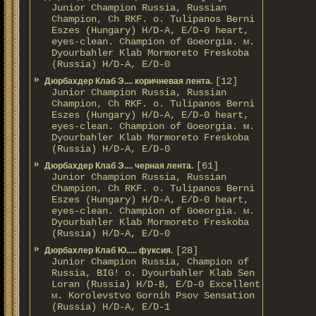
Junior Champion Russia, Russian
Champion, Ch RKF. о. Tulipanos Berni
Eszes (Hungary) H/D-A, E/D-0 heart,
eyes-clean. Champion of Gоeorgia. м.
Dyourbahler Klab Mormoreto Freskoba
(Russia) H/D-А, E/D-0
[12]
Дюрбахдер Клаб Э.... коричневая лента.
Junior Champion Russia, Russian
Champion, Ch RKF. о. Tulipanos Berni
Eszes (Hungary) H/D-A, E/D-0 heart,
eyes-clean. Champion of Gоeorgia. м.
Dyourbahler Klab Mormoreto Freskoba
(Russia) H/D-А, E/D-0
[61]
Дюрбахдер Клаб Э.... черная лента.
Junior Champion Russia, Russian
Champion, Ch RKF. о. Tulipanos Berni
Eszes (Hungary) H/D-A, E/D-0 heart,
eyes-clean. Champion of Gоeorgia. м.
Dyourbahler Klab Mormoreto Freskoba
(Russia) H/D-А, E/D-0
[28]
Дюрбахлер Клаб Ю..... фуксия.
Junior Champion Russia, Champion of
Russia, BIG! о. Dyourbahler Klab Sen
Loran (Russia) H/D-B, E/D-0 Excellent
м. Korolevstvo Gornih Psov Sensation
(Russia) H/D-A, E/D-1