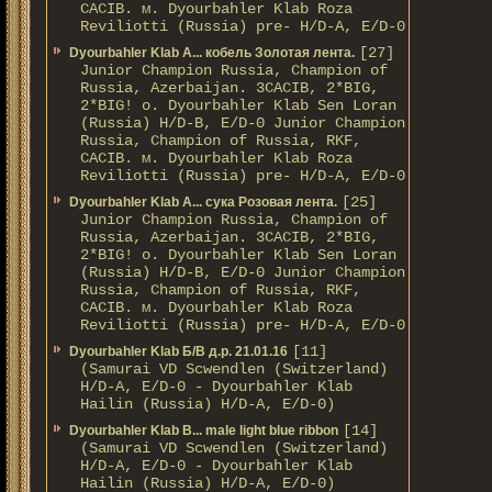
CACIB. м. Dyourbahler Klab Roza
Reviliotti (Russia) pre- H/D-A, E/D-0
[27]
Dyourbahler Klab A... кобель Золотая лента.
Junior Champion Russia, Champion of
Russia, Azerbaijan. 3CACIB, 2*BIG,
2*BIG! о. Dyourbahler Klab Sen Loran
(Russia) H/D-B, E/D-0 Junior Champion
Russia, Champion of Russia, RKF,
CACIB. м. Dyourbahler Klab Roza
Reviliotti (Russia) pre- H/D-A, E/D-0
[25]
Dyourbahler Klab A... сука Розовая лента.
Junior Champion Russia, Champion of
Russia, Azerbaijan. 3CACIB, 2*BIG,
2*BIG! о. Dyourbahler Klab Sen Loran
(Russia) H/D-B, E/D-0 Junior Champion
Russia, Champion of Russia, RKF,
CACIB. м. Dyourbahler Klab Roza
Reviliotti (Russia) pre- H/D-A, E/D-0
[11]
Dyourbahler Klab Б/B д.р. 21.01.16
(Samurai VD Scwendlen (Switzerland)
H/D-A, E/D-0 - Dyourbahler Klab
Hailin (Russia) H/D-A, E/D-0)
[14]
Dyourbahler Klab B... male light blue ribbon
(Samurai VD Scwendlen (Switzerland)
H/D-A, E/D-0 - Dyourbahler Klab
Hailin (Russia) H/D-A, E/D-0)