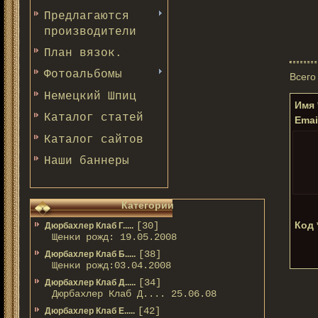
Предлагаются
производители
План вязок.
Фотоальбомы
Всего
Немецкий Шпиц
Имя 
Каталог статей
Email
Каталог сайтов
Наши баннеры
Категории
Код 
[30]
Дюрбахлер Клаб Г.....
Щенки рожд: 19.05.2008
[38]
Дюрбахлер Клаб Б.....
Щенки рожд:03.04.2008
[34]
Дюрбахлер Клаб Д.....
Дюрбахлер Клаб Д.... 25.06.08
[42]
Дюрбахлер Клаб Е.....