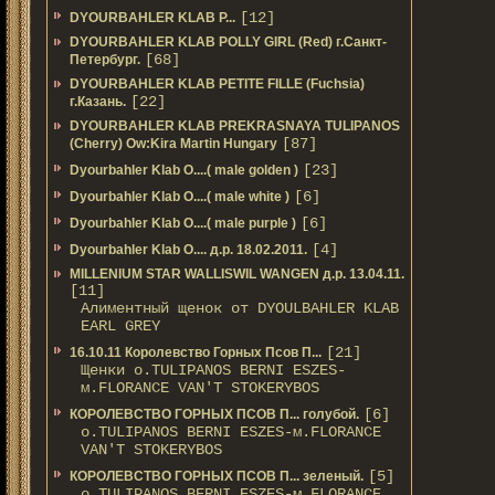
[12]
DYOURBAHLER KLAB P...
DYOURBAHLER KLAB POLLY GIRL (Red) г.Санкт-
[68]
Петербург.
DYOURBAHLER KLAB PETITE FILLE (Fuchsia)
[22]
г.Казань.
DYOURBAHLER KLAB PREKRASNAYA TULIPANOS
[87]
(Cherry) Ow:Kira Martin Hungary
[23]
Dyourbahler Klab O....( male golden )
[6]
Dyourbahler Klab O....( male white )
[6]
Dyourbahler Klab O....( male purple )
[4]
Dyourbahler Klab O.... д.р. 18.02.2011.
MILLENIUM STAR WALLISWIL WANGEN д.р. 13.04.11.
[11]
Алиментный щенок от DYOULBAHLER KLAB
EARL GREY
[21]
16.10.11 Королевство Горных Псов П...
Щенки о.TULIPANOS BERNI ESZES-
м.FLORANCE VAN'T STOKERYBOS
[6]
КОРОЛЕВСТВО ГОРНЫХ ПСОВ П... голубой.
о.TULIPANOS BERNI ESZES-м.FLORANCE
VAN'T STOKERYBOS
[5]
КОРОЛЕВСТВО ГОРНЫХ ПСОВ П... зеленый.
о.TULIPANOS BERNI ESZES-м.FLORANCE