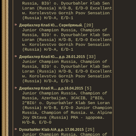
Russia, BIG! о. Dyourbahler Klab Sen
Loran (Russia) H/D-B, E/D-0 Excellent
м. Korolevstvo Gornih Psov Sensation
(Russia) H/D-A, E/D-1
[20]
Дюрбахлер Клаб Ю.... Серебряный.
Junior Champion Russia, Champion of
Russia, BIG! о. Dyourbahler Klab Sen
Loran (Russia) H/D-B, E/D-0 Excellent
м. Korolevstvo Gornih Psov Sensation
(Russia) H/D-A, E/D-1
[33]
Дюрбахлер Клаб Ю.... д.р. 28.01.2015
Junior Champion Russia, Champion of
Russia, BIG! о. Dyourbahler Klab Sen
Loran (Russia) H/D-B, E/D-0 Excellent
м. Korolevstvo Gornih Psov Sensation
(Russia) H/D-A, E/D-1
[5]
Дюрбахлер Клаб Я.... д.р.16.04.2015
Junior Champion Russia, Champion of
Russia, Azerbaijan. 3CACIB, 2*BIG,
2*BIG! о. Dyourbahler Klab Sen Loran
(Russia) H/D-B, E/D-0 Junior Champion
Russia, Champion of Russia. м. Alpine
Joy Oktava (Russia) PRA - здорова.
H/D-B, E/D-0
[25]
Dyourbahler Klab A/А д.р. 17.06.2015
Junior Champion Russia, Champion of