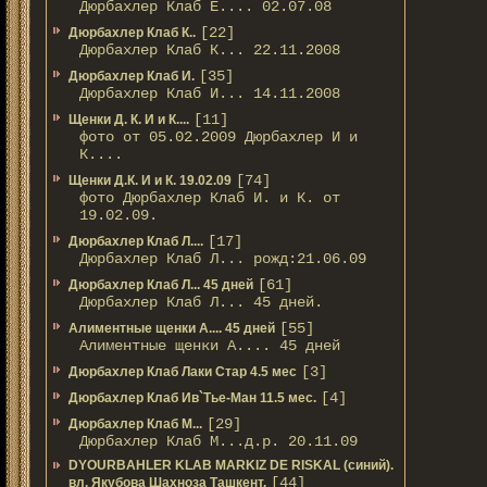
Дюрбахлер Клаб Е.... 02.07.08
[22]
Дюрбахлер Клаб К..
Дюрбахлер Клаб К... 22.11.2008
[35]
Дюрбахлер Клаб И.
Дюрбахлер Клаб И... 14.11.2008
[11]
Щенки Д. К. И и К....
фото от 05.02.2009 Дюрбахлер И и
К....
[74]
Щенки Д.К. И и К. 19.02.09
фото Дюрбахлер Клаб И. и К. от
19.02.09.
[17]
Дюрбахлер Клаб Л....
Дюрбахлер Клаб Л... рожд:21.06.09
[61]
Дюрбахлер Клаб Л... 45 дней
Дюрбахлер Клаб Л... 45 дней.
[55]
Алиментные щенки А.... 45 дней
Алиментные щенки А.... 45 дней
[3]
Дюрбахлер Клаб Лаки Стар 4.5 мес
[4]
Дюрбахлер Клаб Ив`Тье-Ман 11.5 мес.
[29]
Дюрбахлер Клаб М...
Дюрбахлер Клаб М...д.р. 20.11.09
DYOURBAHLER KLAB MARKIZ DE RISKAL (синий).
[44]
вл. Якубова Шахноза Ташкент.