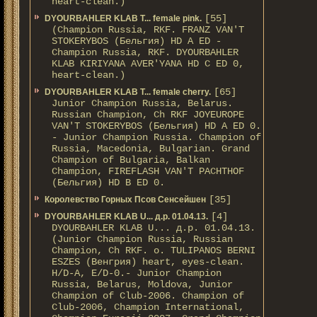
heart-clean.)
[55]
DYOURBAHLER KLAB T... female pink.
(Champion Russia, RKF. FRANZ VAN'T
STOKERYBOS (Бельгия) HD А ED -
Champion Russia, RKF. DYOURBAHLER
KLAB KIRIYANA AVER'YANA HD С ED 0,
heart-clean.)
[65]
DYOURBAHLER KLAB T... female cherry.
Junior Champion Russia, Belarus.
Russian Champion, Ch RKF JOYEUROPE
VAN'T STOKERYBOS (Бельгия) HD А ED 0.
- Junior Champion Russia. Champion of
Russia, Macedonia, Bulgarian. Grand
Champion of Bulgaria, Balkan
Champion, FIREFLASH VAN'T PACHTHOF
(Бельгия) HD B ED 0.
[35]
Королевство Горных Псов Сенсейшен
[4]
DYOURBAHLER KLAB U... д.р. 01.04.13.
DYOURBAHLER KLAB U... д.р. 01.04.13.
(Junior Champion Russia, Russian
Champion, Ch RKF. о. TULIPANOS BERNI
ESZES (Венгрия) heart, eyes-clean.
H/D-A, E/D-0.- Junior Champion
Russia, Belarus, Moldova, Junior
Champion of Club-2006. Champion of
Club-2006, Champion International,