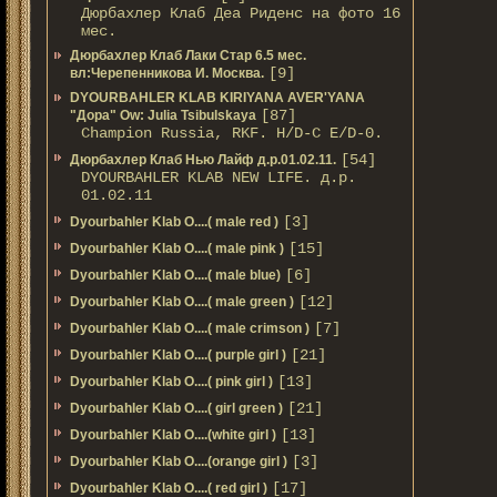
Дюрбахлер Клаб Деа Риденс на фото 16
мес.
Дюрбахлер Клаб Лаки Стар 6.5 мес.
[9]
вл:Черепенникова И. Москва.
DYOURBAHLER KLAB KIRIYANA AVER'YANA
[87]
"Дора" Ow: Julia Tsibulskaya
Champion Russia, RKF. H/D-С E/D-0.
[54]
Дюрбахлер Клаб Нью Лайф д.р.01.02.11.
DYOURBAHLER KLAB NEW LIFE. д.р.
01.02.11
[3]
Dyourbahler Klab O....( male red )
[15]
Dyourbahler Klab O....( male pink )
[6]
Dyourbahler Klab O....( male blue)
[12]
Dyourbahler Klab O....( male green )
[7]
Dyourbahler Klab O....( male crimson )
[21]
Dyourbahler Klab O....( purple girl )
[13]
Dyourbahler Klab O....( pink girl )
[21]
Dyourbahler Klab O....( girl green )
[13]
Dyourbahler Klab O....(white girl )
[3]
Dyourbahler Klab O....(orange girl )
[17]
Dyourbahler Klab O....( red girl )