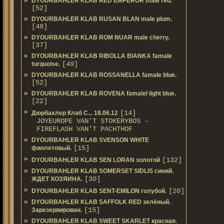
DYOURBAHLER KLAB RED EMPEROR male red.
[52]
DYOURBAHLER KLAB RUSAN BLAN male plum.
[48]
DYOURBAHLER KLAB ROM NUAR male cherry.
[37]
DYOURBAHLER KLAB RIBOLLA BIANKA famale
[49]
turquoise.
DYOURBAHLER KLAB ROSSANELLA famale blue.
[52]
DYOURBAHLER KLAB ROVENA famalel light blue.
[22]
[14]
Дюрбахлер Клаб C... 18.06.12
JOYEUROPE VAN'T STOKERYBOS -
FIREFLASH VAN'T PACHTHOF
DYOURBAHLER KLAB SVENSON WHITE
[15]
фиолетовый.
[132]
DYOURBAHLER KLAB SEN LORAN золотой
DYOURBAHLER KLAB SOMERSET SIDLIS синий.
[30]
ЖДЕТ ХОЗЯИНА.
[20]
DYOURBAHLER KLAB SENT-EMILON голубой.
DYOURBAHLER KLAB SAFFOLK RED зелёный.
[15]
Зарезервирован.
DYOURBAHLER KLAB SWEET SKARLET красная.