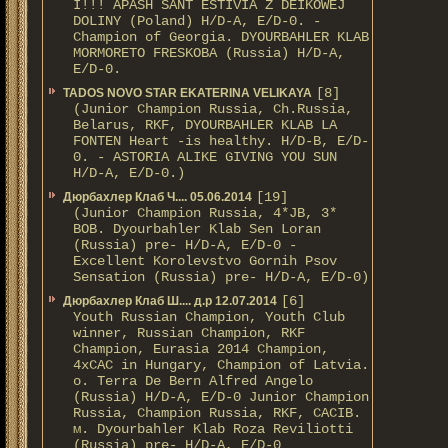
I!!! APASH SANT ESTIVIA Z DEIKOWEJ
DOLINY (Poland) H/D-A, E/D-0. -
Champion of Georgia. DYOURBAHLER KLAB
MORMORETO FRESKOBA (Russia) H/D-A,
E/D-0.
[8]
TADOS NOVO STAR EKATERINA VELIKAYA
(Junior Champion Russia, Ch.Russia,
Belarus, RKF, DYOURBAHLER KLAB LA
FONTEN Heart -is healthy. H/D-В, E/D-
0. - ASTORIA ALIKE GIVING YOU SUN
H/D-А, E/D-0.)
[19]
Дюрбахлер Клаб Ч.... 05.06.2014
(Junior Champion Russia, 4*JB, 3*
BOB. Dyourbahler Klab Sen Loran
(Russia) pre- H/D-A, E/D-0 -
Excellent Korolevstvo Gornih Psov
Sensation (Russia) pre- H/D-A, E/D-0)
[6]
Дюрбахлер Клаб Ш.... д.р 12.07.2014
Youth Russian Champion, Youth Club
winner, Russian Champion, RKF
Champion, Eurasia 2014 Champion,
4xCAC in Hungary, Champion of Latvia.
о. Terra De Bern Alfred Angelo
(Russia) H/D-A, E/D-0 Junior Champion
Russia, Champion Russia, RKF, CACIB.
м. Dyourbahler Klab Roza Reviliotti
(Russia) pre- H/D-A, E/D-0