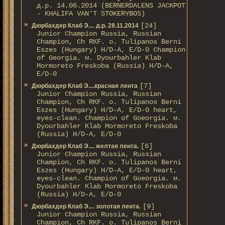
д.р. 14.06.2014 (BERNERDALENS JACKPOT
- KHALIFA VAN'T STOKERYBOS)
[24]
Дюрбахдер Клаб Э.... д.р. 28.11.2014
Junior Champion Russia, Russian
Champion, Ch RKF. о. Tulipanos Berni
Eszes (Hungary) H/D-A, E/D-0 Champion
of Georgia. м. Dyourbahler Klab
Mormoreto Freskoba (Russia) H/D-A,
E/D-0
[7]
Дюрбахдер Клаб Э....красная лента
Junior Champion Russia, Russian
Champion, Ch RKF. о. Tulipanos Berni
Eszes (Hungary) H/D-A, E/D-0 heart,
eyes-clean. Champion of Gоeorgia. м.
Dyourbahler Klab Mormoreto Freskoba
(Russia) H/D-А, E/D-0
[6]
Дюрбахдер Клаб Э.... желтая лента.
Junior Champion Russia, Russian
Champion, Ch RKF. о. Tulipanos Berni
Eszes (Hungary) H/D-A, E/D-0 heart,
eyes-clean. Champion of Gоeorgia. м.
Dyourbahler Klab Mormoreto Freskoba
(Russia) H/D-А, E/D-0
[9]
Дюрбахдер Клаб Э.... золотая лента.
Junior Champion Russia, Russian
Champion, Ch RKF. о. Tulipanos Berni