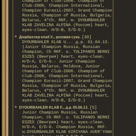
Champion of Club-2006. Champion of
Club-2006, Champion International,
Champion Eurasii-2007, Grand Champion
Russia, Champion of Russia, Bulgaria,
Belarus, 4*Ch. RKF, м. DYOURBAHLER
KLAB ZAVELINA ALPINA (Россия) heart,
eyes-clean. H/D-В, E/D-0.)
[30]
Дюрбахлер клаб У... розовая сука.
DYOURBAHLER KLAB U... д.р. 01.04.13.
(Junior Champion Russia, Russian
Champion, Ch RKF. о. TULIPANOS BERNI
ESZES (Венгрия) heart, eyes-clean.
H/D-A, E/D-0.- Junior Champion
Russia, Belarus, Moldova, Junior
Champion of Club-2006. Champion of
Club-2006, Champion International,
Champion Eurasii-2007, Grand Champion
Russia, Champion of Russia, Bulgaria,
Belarus, 4*Ch. RKF, м. DYOURBAHLER
KLAB ZAVELINA ALPINA (Россия) heart,
eyes-clean. H/D-В, E/D-0.)
[5]
DYOURBAHLER KLAB F... д.р. 05.06.13.
Junior Champion Russia, Russian
Champion, Ch RKF. о. TULIPANOS BERNI
ESZES (Венгрия) heart, eyes-clean.
H/D-A, E/D-0. Champion Russia, RKF.
м.DYOURBAHLER KLAB KIRIYANA AVER'YANA