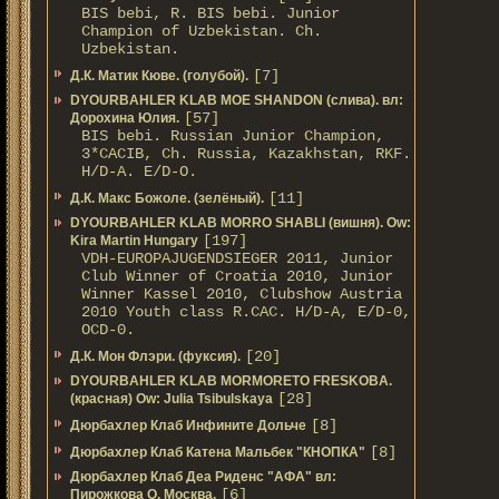
BIS bebi, R. BIS bebi. Junior
Champion of Uzbekistan. Ch.
Uzbekistan.
[7]
Д.К. Матик Кюве. (голубой).
DYOURBAHLER KLAB MOE SHANDON (слива). вл:
[57]
Дорохина Юлия.
BIS bebi. Russian Junior Champion,
3*САСIB, Ch. Russia, Kazakhstan, RKF.
Н/D-A. E/D-O.
[11]
Д.К. Макс Божоле. (зелёный).
DYOURBAHLER KLAB MORRO SHABLI (вишня). Ow:
[197]
Kira Martin Hungary
VDH-EUROPAJUGENDSIEGER 2011, Junior
Club Winner of Croatia 2010, Junior
Winner Kassel 2010, Clubshow Austria
2010 Youth class R.CAC. Н/D-A, E/D-0,
OCD-0.
[20]
Д.К. Мон Флэри. (фуксия).
DYOURBAHLER KLAB MORMORETO FRESKOBA.
[28]
(красная) Ow: Julia Tsibulskaya
[8]
Дюрбахлер Клаб Инфините Дольче
[8]
Дюрбахлер Клаб Катена Мальбек "КНОПКА"
Дюрбахлер Клаб Деа Риденс "АФА" вл:
[6]
Пирожкова О. Москва.