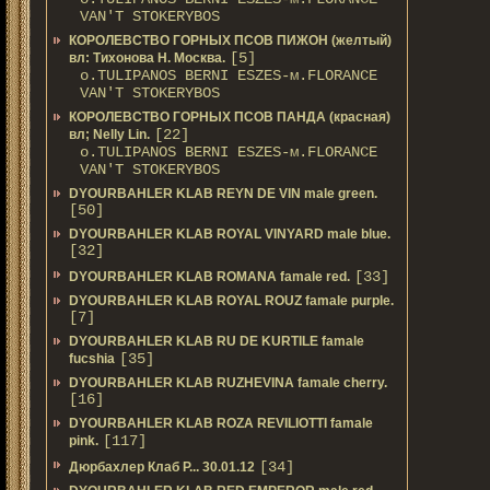
VAN'T STOKERYBOS
КОРОЛЕВСТВО ГОРНЫХ ПСОВ ПИЖОН (желтый)
[5]
вл: Тихонова Н. Москва.
о.TULIPANOS BERNI ESZES-м.FLORANCE
VAN'T STOKERYBOS
КОРОЛЕВСТВО ГОРНЫХ ПСОВ ПАНДА (красная)
[22]
вл; Nelly Lin.
о.TULIPANOS BERNI ESZES-м.FLORANCE
VAN'T STOKERYBOS
DYOURBAHLER KLAB REYN DE VIN male green.
[50]
DYOURBAHLER KLAB ROYAL VINYARD male blue.
[32]
[33]
DYOURBAHLER KLAB ROMANA famale red.
DYOURBAHLER KLAB ROYAL ROUZ famale purple.
[7]
DYOURBAHLER KLAB RU DE KURTILE famale
[35]
fucshia
DYOURBAHLER KLAB RUZHEVINA famale cherry.
[16]
DYOURBAHLER KLAB ROZA REVILIOTTI famale
[117]
pink.
[34]
Дюрбахлер Клаб Р... 30.01.12