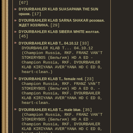
[67]
DYOURBAHLER KLAB SUASAPAWA THE SUN
[17]
оранж.
DYOURBAHLER KLAB SARNA SHAKAR розовая.
[29]
ЖДЕТ ХОЗЯИНА.
DYOURBAHLER KLAB SIBERA WHITE желтая.
[45]
[33]
DYOURBAHLER KLAB T... 04.10.12
DYOURBAHLER KLAB T... 04.10.12
(Champion Russia, RKF. FRANZ VAN'T
STOKERYBOS (Бельгия) HD А ED -
Champion Russia, RKF. DYOURBAHLER
KLAB KIRIYANA AVER'YANA HD С ED 0,
heart-clean.)
[23]
DYOURBAHLER KLAB T... female red.
Champion Russia, RKF. FRANZ VAN'T
STOKERYBOS (Бельгия) HD А ED 0. -
Champion Russia, RKF. DYOURBAHLER
KLAB KIRIYANA AVER'YANA HD С ED 0,
heart-clean.
[35]
DYOURBAHLER KLAB T... male blue.
(Champion Russia, RKF. FRANZ VAN'T
STOKERYBOS (Бельгия) HD А ED -
Champion Russia, RKF. DYOURBAHLER
KLAB KIRIYANA AVER'YANA HD С ED 0,