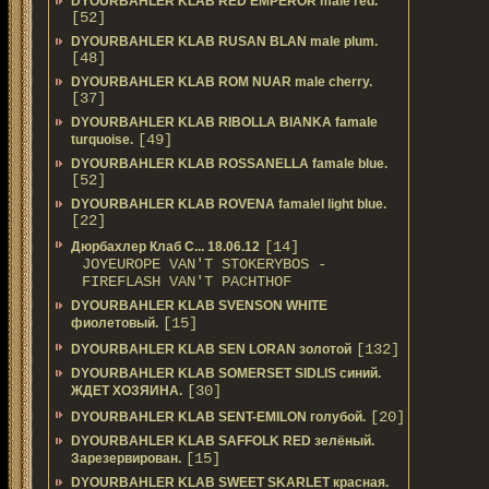
DYOURBAHLER KLAB RED EMPEROR male red.
[52]
DYOURBAHLER KLAB RUSAN BLAN male plum.
[48]
DYOURBAHLER KLAB ROM NUAR male cherry.
[37]
DYOURBAHLER KLAB RIBOLLA BIANKA famale
[49]
turquoise.
DYOURBAHLER KLAB ROSSANELLA famale blue.
[52]
DYOURBAHLER KLAB ROVENA famalel light blue.
[22]
[14]
Дюрбахлер Клаб C... 18.06.12
JOYEUROPE VAN'T STOKERYBOS -
FIREFLASH VAN'T PACHTHOF
DYOURBAHLER KLAB SVENSON WHITE
[15]
фиолетовый.
[132]
DYOURBAHLER KLAB SEN LORAN золотой
DYOURBAHLER KLAB SOMERSET SIDLIS синий.
[30]
ЖДЕТ ХОЗЯИНА.
[20]
DYOURBAHLER KLAB SENT-EMILON голубой.
DYOURBAHLER KLAB SAFFOLK RED зелёный.
[15]
Зарезервирован.
DYOURBAHLER KLAB SWEET SKARLET красная.