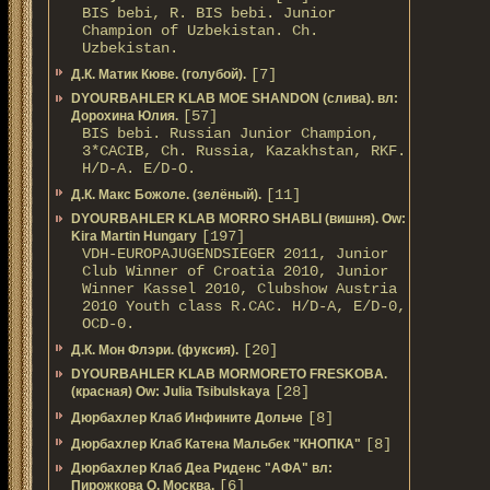
BIS bebi, R. BIS bebi. Junior
Champion of Uzbekistan. Ch.
Uzbekistan.
[7]
Д.К. Матик Кюве. (голубой).
DYOURBAHLER KLAB MOE SHANDON (слива). вл:
[57]
Дорохина Юлия.
BIS bebi. Russian Junior Champion,
3*САСIB, Ch. Russia, Kazakhstan, RKF.
Н/D-A. E/D-O.
[11]
Д.К. Макс Божоле. (зелёный).
DYOURBAHLER KLAB MORRO SHABLI (вишня). Ow:
[197]
Kira Martin Hungary
VDH-EUROPAJUGENDSIEGER 2011, Junior
Club Winner of Croatia 2010, Junior
Winner Kassel 2010, Clubshow Austria
2010 Youth class R.CAC. Н/D-A, E/D-0,
OCD-0.
[20]
Д.К. Мон Флэри. (фуксия).
DYOURBAHLER KLAB MORMORETO FRESKOBA.
[28]
(красная) Ow: Julia Tsibulskaya
[8]
Дюрбахлер Клаб Инфините Дольче
[8]
Дюрбахлер Клаб Катена Мальбек "КНОПКА"
Дюрбахлер Клаб Деа Риденс "АФА" вл:
[6]
Пирожкова О. Москва.