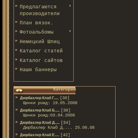
Предлагаются
производители
План вязок.
Фотоальбомы
Немецкий Шпиц
Каталог статей
Каталог сайтов
Наши баннеры
Категории
[30]
Дюрбахлер Клаб Г.....
Щенки рожд: 19.05.2008
[38]
Дюрбахлер Клаб Б.....
Щенки рожд:03.04.2008
[34]
Дюрбахлер Клаб Д.....
Дюрбахлер Клаб Д.... 25.06.08
[42]
Дюрбахлер Клаб Е.....