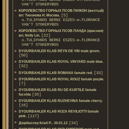
VAN'T STOKERYBOS
КОРОЛЕВСТВО ГОРНЫХ ПСОВ ПИЖОН (желтый)
[5]
вл: Тихонова Н. Москва.
о.TULIPANOS BERNI ESZES-м.FLORANCE
VAN'T STOKERYBOS
КОРОЛЕВСТВО ГОРНЫХ ПСОВ ПАНДА (красная)
[22]
вл; Nelly Lin.
о.TULIPANOS BERNI ESZES-м.FLORANCE
VAN'T STOKERYBOS
DYOURBAHLER KLAB REYN DE VIN male green.
[50]
DYOURBAHLER KLAB ROYAL VINYARD male blue.
[32]
[33]
DYOURBAHLER KLAB ROMANA famale red.
DYOURBAHLER KLAB ROYAL ROUZ famale purple.
[7]
DYOURBAHLER KLAB RU DE KURTILE famale
[35]
fucshia
DYOURBAHLER KLAB RUZHEVINA famale cherry.
[16]
DYOURBAHLER KLAB ROZA REVILIOTTI famale
[117]
pink.
[34]
Дюрбахлер Клаб Р... 30.01.12