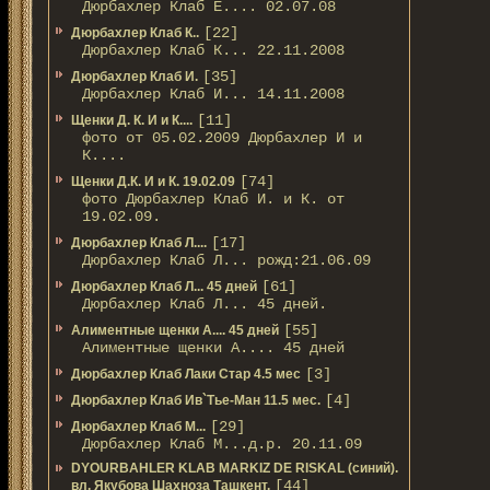
Дюрбахлер Клаб Е.... 02.07.08
[22]
Дюрбахлер Клаб К..
Дюрбахлер Клаб К... 22.11.2008
[35]
Дюрбахлер Клаб И.
Дюрбахлер Клаб И... 14.11.2008
[11]
Щенки Д. К. И и К....
фото от 05.02.2009 Дюрбахлер И и
К....
[74]
Щенки Д.К. И и К. 19.02.09
фото Дюрбахлер Клаб И. и К. от
19.02.09.
[17]
Дюрбахлер Клаб Л....
Дюрбахлер Клаб Л... рожд:21.06.09
[61]
Дюрбахлер Клаб Л... 45 дней
Дюрбахлер Клаб Л... 45 дней.
[55]
Алиментные щенки А.... 45 дней
Алиментные щенки А.... 45 дней
[3]
Дюрбахлер Клаб Лаки Стар 4.5 мес
[4]
Дюрбахлер Клаб Ив`Тье-Ман 11.5 мес.
[29]
Дюрбахлер Клаб М...
Дюрбахлер Клаб М...д.р. 20.11.09
DYOURBAHLER KLAB MARKIZ DE RISKAL (синий).
[44]
вл. Якубова Шахноза Ташкент.