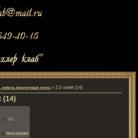
» 2.5 violet (14)
... кобель фиолетовая лента
t (14)
0.0
змере
700x464
/
bern-zennen
b