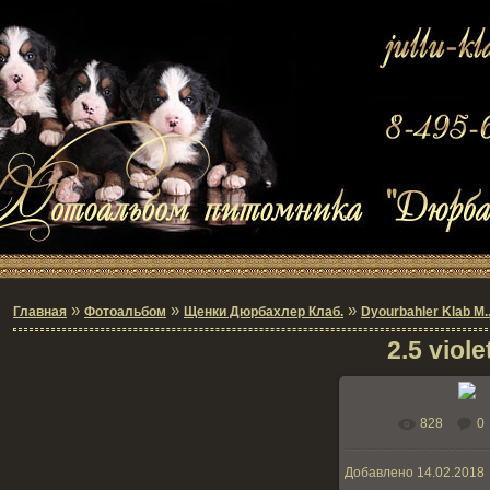
»
»
»
Главная
Фотоальбом
Щенки Дюрбахлер Клаб.
Dyourbahler Klab M
2.5 viole
828
0
В реальном ра
Добавлено
14.02.2018
136.1K