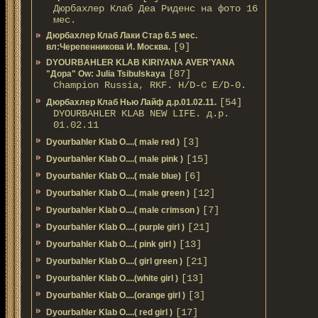
Дюрбахлер Клаб Деа Риденс на фото 16
мес.
Дюрбахлер Клаб Лаки Стар 6.5 мес.
[9]
вл:Черепенникова И. Москва.
DYOURBAHLER KLAB KIRIYANA AVER'YANA
[87]
"Дора" Ow: Julia Tsibulskaya
Champion Russia, RKF. H/D-С E/D-0.
[54]
Дюрбахлер Клаб Нью Лайф д.р.01.02.11.
DYOURBAHLER KLAB NEW LIFE. д.р.
01.02.11
[3]
Dyourbahler Klab O....( male red )
[15]
Dyourbahler Klab O....( male pink )
[6]
Dyourbahler Klab O....( male blue)
[12]
Dyourbahler Klab O....( male green )
[7]
Dyourbahler Klab O....( male crimson )
[21]
Dyourbahler Klab O....( purple girl )
[13]
Dyourbahler Klab O....( pink girl )
[21]
Dyourbahler Klab O....( girl green )
[13]
Dyourbahler Klab O....(white girl )
[3]
Dyourbahler Klab O....(orange girl )
[17]
Dyourbahler Klab O....( red girl )