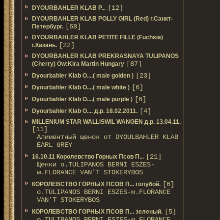
[12]
DYOURBAHLER KLAB P...
DYOURBAHLER KLAB POLLY GIRL (Red) г.Санкт-
[68]
Петербург.
DYOURBAHLER KLAB PETITE FILLE (Fuchsia)
[22]
г.Казань.
DYOURBAHLER KLAB PREKRASNAYA TULIPANOS
[87]
(Cherry) Ow:Kira Martin Hungary
[23]
Dyourbahler Klab O....( male golden )
[6]
Dyourbahler Klab O....( male white )
[6]
Dyourbahler Klab O....( male purple )
[4]
Dyourbahler Klab O.... д.р. 18.02.2011.
MILLENIUM STAR WALLISWIL WANGEN д.р. 13.04.11.
[11]
Алиментный щенок от DYOULBAHLER KLAB
EARL GREY
[21]
16.10.11 Королевство Горных Псов П...
Щенки о.TULIPANOS BERNI ESZES-
м.FLORANCE VAN'T STOKERYBOS
[6]
КОРОЛЕВСТВО ГОРНЫХ ПСОВ П... голубой.
о.TULIPANOS BERNI ESZES-м.FLORANCE
VAN'T STOKERYBOS
[5]
КОРОЛЕВСТВО ГОРНЫХ ПСОВ П... зеленый.
о.TULIPANOS BERNI ESZES-м.FLORANCE