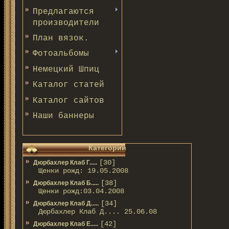
Предлагаются
производители
План вязок.
Фотоальбомы
Немецкий Шпиц
Каталог статей
Каталог сайтов
Наши баннеры
Категории
[30]
Дюрбахлер Клаб Г.....
Щенки рожд: 19.05.2008
[38]
Дюрбахлер Клаб Б.....
Щенки рожд:03.04.2008
[34]
Дюрбахлер Клаб Д.....
Дюрбахлер Клаб Д.... 25.06.08
[42]
Дюрбахлер Клаб Е.....