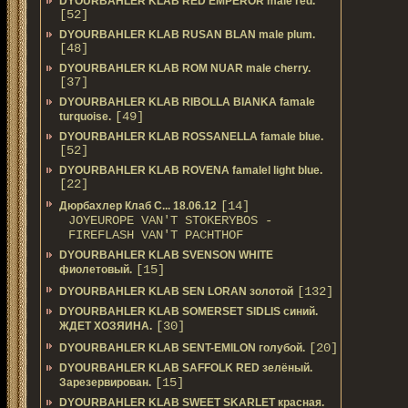
DYOURBAHLER KLAB RED EMPEROR male red.
[52]
DYOURBAHLER KLAB RUSAN BLAN male plum.
[48]
DYOURBAHLER KLAB ROM NUAR male cherry.
[37]
DYOURBAHLER KLAB RIBOLLA BIANKA famale
[49]
turquoise.
DYOURBAHLER KLAB ROSSANELLA famale blue.
[52]
DYOURBAHLER KLAB ROVENA famalel light blue.
[22]
[14]
Дюрбахлер Клаб C... 18.06.12
JOYEUROPE VAN'T STOKERYBOS -
FIREFLASH VAN'T PACHTHOF
DYOURBAHLER KLAB SVENSON WHITE
[15]
фиолетовый.
[132]
DYOURBAHLER KLAB SEN LORAN золотой
DYOURBAHLER KLAB SOMERSET SIDLIS синий.
[30]
ЖДЕТ ХОЗЯИНА.
[20]
DYOURBAHLER KLAB SENT-EMILON голубой.
DYOURBAHLER KLAB SAFFOLK RED зелёный.
[15]
Зарезервирован.
DYOURBAHLER KLAB SWEET SKARLET красная.