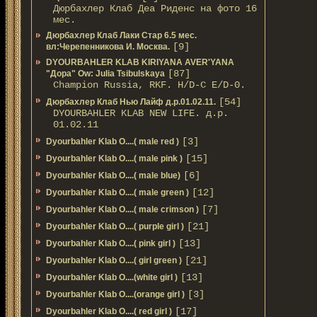
Дюрбахлер Клаб Деа Риденс на фото 16
мес.
Дюрбахлер Клаб Лаки Стар 6.5 мес.
[9]
вл:Черепенникова И. Москва.
DYOURBAHLER KLAB KIRIYANA AVER'YANA
[87]
"Дора" Ow: Julia Tsibulskaya
Champion Russia, RKF. H/D-С E/D-0.
[54]
Дюрбахлер Клаб Нью Лайф д.р.01.02.11.
DYOURBAHLER KLAB NEW LIFE. д.р.
01.02.11
[3]
Dyourbahler Klab O....( male red )
[15]
Dyourbahler Klab O....( male pink )
[6]
Dyourbahler Klab O....( male blue)
[12]
Dyourbahler Klab O....( male green )
[7]
Dyourbahler Klab O....( male crimson )
[21]
Dyourbahler Klab O....( purple girl )
[13]
Dyourbahler Klab O....( pink girl )
[21]
Dyourbahler Klab O....( girl green )
[13]
Dyourbahler Klab O....(white girl )
[3]
Dyourbahler Klab O....(orange girl )
[17]
Dyourbahler Klab O....( red girl )