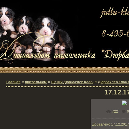
»
»
»
Главная
Фотоальбом
Щенки Дюрбахлер Клаб.
Дюрбахлер Клаб М
17.12.17
722
0
В реальном ра
Добавлено
17.12.201
249.8