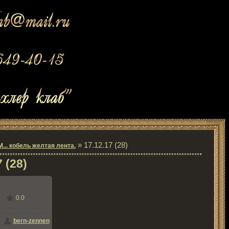
» 17.12.17 (28)
... кобель желтая лента.
 (28)
0.0
змере
700x514
/
7
bern-zennen
Kb