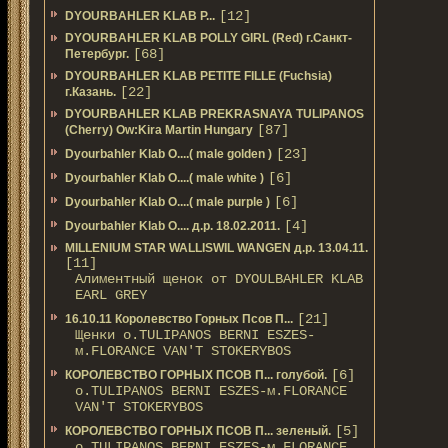
[12]
DYOURBAHLER KLAB P...
DYOURBAHLER KLAB POLLY GIRL (Red) г.Санкт-
[68]
Петербург.
DYOURBAHLER KLAB PETITE FILLE (Fuchsia)
[22]
г.Казань.
DYOURBAHLER KLAB PREKRASNAYA TULIPANOS
[87]
(Cherry) Ow:Kira Martin Hungary
[23]
Dyourbahler Klab O....( male golden )
[6]
Dyourbahler Klab O....( male white )
[6]
Dyourbahler Klab O....( male purple )
[4]
Dyourbahler Klab O.... д.р. 18.02.2011.
MILLENIUM STAR WALLISWIL WANGEN д.р. 13.04.11.
[11]
Алиментный щенок от DYOULBAHLER KLAB
EARL GREY
[21]
16.10.11 Королевство Горных Псов П...
Щенки о.TULIPANOS BERNI ESZES-
м.FLORANCE VAN'T STOKERYBOS
[6]
КОРОЛЕВСТВО ГОРНЫХ ПСОВ П... голубой.
о.TULIPANOS BERNI ESZES-м.FLORANCE
VAN'T STOKERYBOS
[5]
КОРОЛЕВСТВО ГОРНЫХ ПСОВ П... зеленый.
о.TULIPANOS BERNI ESZES-м.FLORANCE