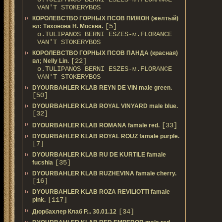
VAN'T STOKERYBOS
КОРОЛЕВСТВО ГОРНЫХ ПСОВ ПИЖОН (желтый)
[5]
вл: Тихонова Н. Москва.
о.TULIPANOS BERNI ESZES-м.FLORANCE
VAN'T STOKERYBOS
КОРОЛЕВСТВО ГОРНЫХ ПСОВ ПАНДА (красная)
[22]
вл; Nelly Lin.
о.TULIPANOS BERNI ESZES-м.FLORANCE
VAN'T STOKERYBOS
DYOURBAHLER KLAB REYN DE VIN male green.
[50]
DYOURBAHLER KLAB ROYAL VINYARD male blue.
[32]
[33]
DYOURBAHLER KLAB ROMANA famale red.
DYOURBAHLER KLAB ROYAL ROUZ famale purple.
[7]
DYOURBAHLER KLAB RU DE KURTILE famale
[35]
fucshia
DYOURBAHLER KLAB RUZHEVINA famale cherry.
[16]
DYOURBAHLER KLAB ROZA REVILIOTTI famale
[117]
pink.
[34]
Дюрбахлер Клаб Р... 30.01.12