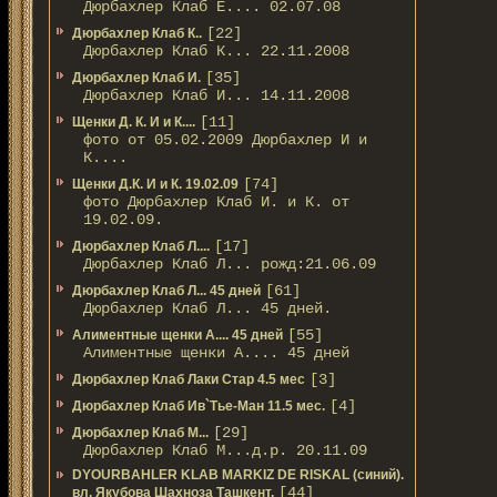
Дюрбахлер Клаб Е.... 02.07.08
[22]
Дюрбахлер Клаб К..
Дюрбахлер Клаб К... 22.11.2008
[35]
Дюрбахлер Клаб И.
Дюрбахлер Клаб И... 14.11.2008
[11]
Щенки Д. К. И и К....
фото от 05.02.2009 Дюрбахлер И и
К....
[74]
Щенки Д.К. И и К. 19.02.09
фото Дюрбахлер Клаб И. и К. от
19.02.09.
[17]
Дюрбахлер Клаб Л....
Дюрбахлер Клаб Л... рожд:21.06.09
[61]
Дюрбахлер Клаб Л... 45 дней
Дюрбахлер Клаб Л... 45 дней.
[55]
Алиментные щенки А.... 45 дней
Алиментные щенки А.... 45 дней
[3]
Дюрбахлер Клаб Лаки Стар 4.5 мес
[4]
Дюрбахлер Клаб Ив`Тье-Ман 11.5 мес.
[29]
Дюрбахлер Клаб М...
Дюрбахлер Клаб М...д.р. 20.11.09
DYOURBAHLER KLAB MARKIZ DE RISKAL (синий).
[44]
вл. Якубова Шахноза Ташкент.