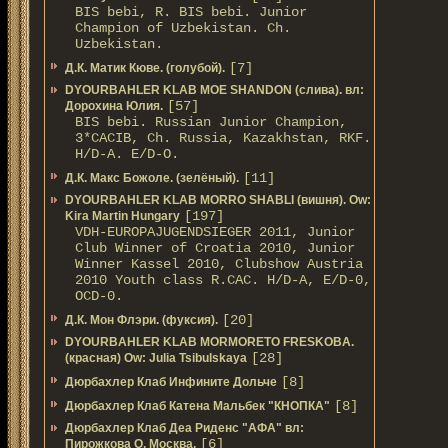
BIS bebi, R. BIS bebi. Junior
Champion of Uzbekistan. Ch.
Uzbekistan.
[7]
Д.К. Матик Кюве. (голубой).
DYOURBAHLER KLAB MOE SHANDON (слива). вл:
[57]
Дорохина Юлия.
BIS bebi. Russian Junior Champion,
3*САСIB, Ch. Russia, Kazakhstan, RKF.
Н/D-A. E/D-O.
[11]
Д.К. Макс Божоле. (зелёный).
DYOURBAHLER KLAB MORRO SHABLI (вишня). Ow:
[197]
Kira Martin Hungary
VDH-EUROPAJUGENDSIEGER 2011, Junior
Club Winner of Croatia 2010, Junior
Winner Kassel 2010, Clubshow Austria
2010 Youth class R.CAC. Н/D-A, E/D-0,
OCD-0.
[20]
Д.К. Мон Флэри. (фуксия).
DYOURBAHLER KLAB MORMORETO FRESKOBA.
[28]
(красная) Ow: Julia Tsibulskaya
[8]
Дюрбахлер Клаб Инфините Дольче
[8]
Дюрбахлер Клаб Катена Мальбек "КНОПКА"
Дюрбахлер Клаб Деа Риденс "АФА" вл:
[6]
Пирожкова О. Москва.