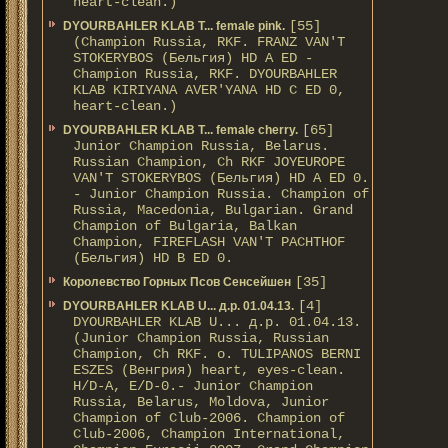
heart-clean.)
[55]
DYOURBAHLER KLAB T... female pink.
(Champion Russia, RKF. FRANZ VAN'T
STOKERYBOS (Бельгия) HD А ED -
Champion Russia, RKF. DYOURBAHLER
KLAB KIRIYANA AVER'YANA HD С ED 0,
heart-clean.)
[65]
DYOURBAHLER KLAB T... female cherry.
Junior Champion Russia, Belarus.
Russian Champion, Ch RKF JOYEUROPE
VAN'T STOKERYBOS (Бельгия) HD А ED 0.
- Junior Champion Russia. Champion of
Russia, Macedonia, Bulgarian. Grand
Champion of Bulgaria, Balkan
Champion, FIREFLASH VAN'T PACHTHOF
(Бельгия) HD B ED 0.
[35]
Королевство Горных Псов Сенсейшен
[4]
DYOURBAHLER KLAB U... д.р. 01.04.13.
DYOURBAHLER KLAB U... д.р. 01.04.13.
(Junior Champion Russia, Russian
Champion, Ch RKF. о. TULIPANOS BERNI
ESZES (Венгрия) heart, eyes-clean.
H/D-A, E/D-0.- Junior Champion
Russia, Belarus, Moldova, Junior
Champion of Club-2006. Champion of
Club-2006, Champion International,