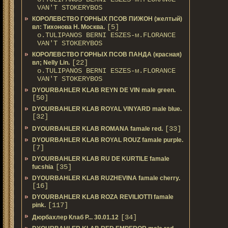
VAN'T STOKERYBOS
КОРОЛЕВСТВО ГОРНЫХ ПСОВ ПИЖОН (желтый)
[5]
вл: Тихонова Н. Москва.
о.TULIPANOS BERNI ESZES-м.FLORANCE
VAN'T STOKERYBOS
КОРОЛЕВСТВО ГОРНЫХ ПСОВ ПАНДА (красная)
[22]
вл; Nelly Lin.
о.TULIPANOS BERNI ESZES-м.FLORANCE
VAN'T STOKERYBOS
DYOURBAHLER KLAB REYN DE VIN male green.
[50]
DYOURBAHLER KLAB ROYAL VINYARD male blue.
[32]
[33]
DYOURBAHLER KLAB ROMANA famale red.
DYOURBAHLER KLAB ROYAL ROUZ famale purple.
[7]
DYOURBAHLER KLAB RU DE KURTILE famale
[35]
fucshia
DYOURBAHLER KLAB RUZHEVINA famale cherry.
[16]
DYOURBAHLER KLAB ROZA REVILIOTTI famale
[117]
pink.
[34]
Дюрбахлер Клаб Р... 30.01.12