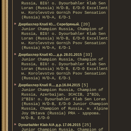
Russia, BIG! о. Dyourbahler Klab Sen
Loran (Russia) H/D-B, E/D-0 Excellent
м. Korolevstvo Gornih Psov Sensation
(Russia) H/D-A, E/D-1
[20]
Дюрбахлер Клаб Ю.... Серебряный.
Junior Champion Russia, Champion of
Russia, BIG! о. Dyourbahler Klab Sen
Loran (Russia) H/D-B, E/D-0 Excellent
м. Korolevstvo Gornih Psov Sensation
(Russia) H/D-A, E/D-1
[33]
Дюрбахлер Клаб Ю.... д.р. 28.01.2015
Junior Champion Russia, Champion of
Russia, BIG! о. Dyourbahler Klab Sen
Loran (Russia) H/D-B, E/D-0 Excellent
м. Korolevstvo Gornih Psov Sensation
(Russia) H/D-A, E/D-1
[5]
Дюрбахлер Клаб Я.... д.р.16.04.2015
Junior Champion Russia, Champion of
Russia, Azerbaijan. 3CACIB, 2*BIG,
2*BIG! о. Dyourbahler Klab Sen Loran
(Russia) H/D-B, E/D-0 Junior Champion
Russia, Champion of Russia. м. Alpine
Joy Oktava (Russia) PRA - здорова.
H/D-B, E/D-0
[25]
Dyourbahler Klab A/А д.р. 17.06.2015
Junior Champion Russia, Champion of