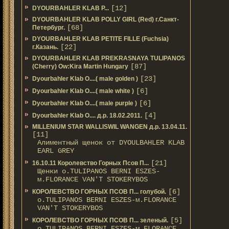
[12]
DYOURBAHLER KLAB P...
DYOURBAHLER KLAB POLLY GIRL (Red) г.Санкт-
[68]
Петербург.
DYOURBAHLER KLAB PETITE FILLE (Fuchsia)
[22]
г.Казань.
DYOURBAHLER KLAB PREKRASNAYA TULIPANOS
[87]
(Cherry) Ow:Kira Martin Hungary
[23]
Dyourbahler Klab O....( male golden )
[6]
Dyourbahler Klab O....( male white )
[6]
Dyourbahler Klab O....( male purple )
[4]
Dyourbahler Klab O.... д.р. 18.02.2011.
MILLENIUM STAR WALLISWIL WANGEN д.р. 13.04.11.
[11]
Алиментный щенок от DYOULBAHLER KLAB
EARL GREY
[21]
16.10.11 Королевство Горных Псов П...
Щенки о.TULIPANOS BERNI ESZES-
м.FLORANCE VAN'T STOKERYBOS
[6]
КОРОЛЕВСТВО ГОРНЫХ ПСОВ П... голубой.
о.TULIPANOS BERNI ESZES-м.FLORANCE
VAN'T STOKERYBOS
[5]
КОРОЛЕВСТВО ГОРНЫХ ПСОВ П... зеленый.
о.TULIPANOS BERNI ESZES-м.FLORANCE