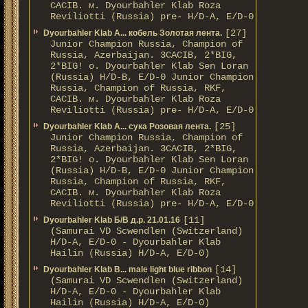
CACIB. м. Dyourbahler Klab Roza
Reviliotti (Russia) pre- H/D-A, E/D-0
[27]
Dyourbahler Klab A... кобель Золотая лента.
Junior Champion Russia, Champion of
Russia, Azerbaijan. 3CACIB, 2*BIG,
2*BIG! о. Dyourbahler Klab Sen Loran
(Russia) H/D-B, E/D-0 Junior Champion
Russia, Champion of Russia, RKF,
CACIB. м. Dyourbahler Klab Roza
Reviliotti (Russia) pre- H/D-A, E/D-0
[25]
Dyourbahler Klab A... сука Розовая лента.
Junior Champion Russia, Champion of
Russia, Azerbaijan. 3CACIB, 2*BIG,
2*BIG! о. Dyourbahler Klab Sen Loran
(Russia) H/D-B, E/D-0 Junior Champion
Russia, Champion of Russia, RKF,
CACIB. м. Dyourbahler Klab Roza
Reviliotti (Russia) pre- H/D-A, E/D-0
[11]
Dyourbahler Klab Б/B д.р. 21.01.16
(Samurai VD Scwendlen (Switzerland)
H/D-A, E/D-0 - Dyourbahler Klab
Hailin (Russia) H/D-A, E/D-0)
[14]
Dyourbahler Klab B... male light blue ribbon
(Samurai VD Scwendlen (Switzerland)
H/D-A, E/D-0 - Dyourbahler Klab
Hailin (Russia) H/D-A, E/D-0)