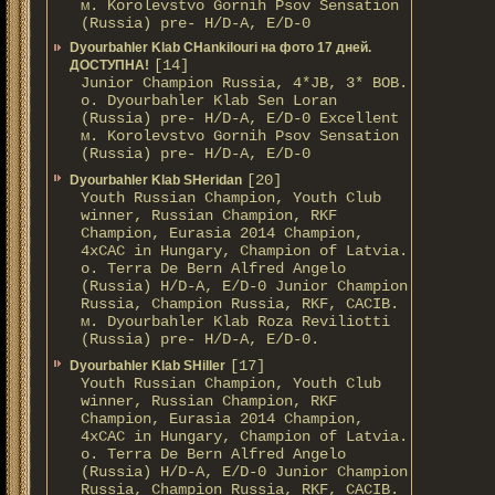
м. Korolevstvo Gornih Psov Sensation
(Russia) pre- H/D-A, E/D-0
Dyourbahler Klab CHankilouri на фото 17 дней.
[14]
ДОСТУПНА!
Junior Champion Russia, 4*JB, 3* BOB.
о. Dyourbahler Klab Sen Loran
(Russia) pre- H/D-A, E/D-0 Excellent
м. Korolevstvo Gornih Psov Sensation
(Russia) pre- H/D-A, E/D-0
[20]
Dyourbahler Klab SHeridan
Youth Russian Champion, Youth Club
winner, Russian Champion, RKF
Champion, Eurasia 2014 Champion,
4xCAC in Hungary, Champion of Latvia.
о. Terra De Bern Alfred Angelo
(Russia) H/D-A, E/D-0 Junior Champion
Russia, Champion Russia, RKF, CACIB.
м. Dyourbahler Klab Roza Reviliotti
(Russia) pre- H/D-A, E/D-0.
[17]
Dyourbahler Klab SHiller
Youth Russian Champion, Youth Club
winner, Russian Champion, RKF
Champion, Eurasia 2014 Champion,
4xCAC in Hungary, Champion of Latvia.
о. Terra De Bern Alfred Angelo
(Russia) H/D-A, E/D-0 Junior Champion
Russia, Champion Russia, RKF, CACIB.