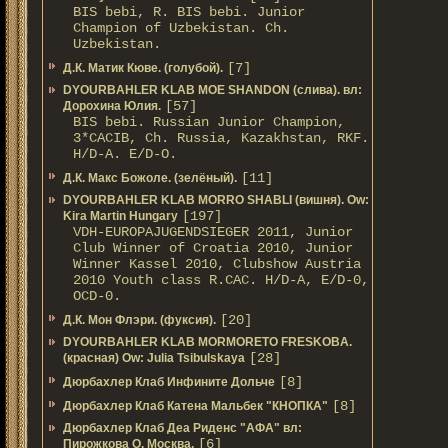
BIS bebi, R. BIS bebi. Junior
Champion of Uzbekistan. Ch.
Uzbekistan.
[7]
Д.К. Матик Кюве. (голубой).
DYOURBAHLER KLAB MOE SHANDON (слива). вл:
[57]
Дорохина Юлия.
BIS bebi. Russian Junior Champion,
3*САСIB, Ch. Russia, Kazakhstan, RKF.
Н/D-A. E/D-O.
[11]
Д.К. Макс Божоле. (зелёный).
DYOURBAHLER KLAB MORRO SHABLI (вишня). Ow:
[197]
Kira Martin Hungary
VDH-EUROPAJUGENDSIEGER 2011, Junior
Club Winner of Croatia 2010, Junior
Winner Kassel 2010, Clubshow Austria
2010 Youth class R.CAC. Н/D-A, E/D-0,
OCD-0.
[20]
Д.К. Мон Флэри. (фуксия).
DYOURBAHLER KLAB MORMORETO FRESKOBA.
[28]
(красная) Ow: Julia Tsibulskaya
[8]
Дюрбахлер Клаб Инфините Дольче
[8]
Дюрбахлер Клаб Катена Мальбек "КНОПКА"
Дюрбахлер Клаб Деа Риденс "АФА" вл:
[6]
Пирожкова О. Москва.