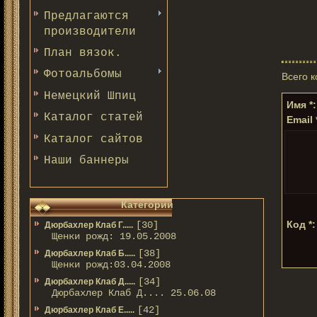
Предлагаются
производители
План вязок.
Фотоальбомы
Всего 
Немецкий Шпиц
Имя *:
Каталог статей
Email 
Каталог сайтов
Наши баннеры
Категории
Код *:
[30]
Дюрбахлер Клаб Г.....
Щенки рожд: 19.05.2008
[38]
Дюрбахлер Клаб Б.....
Щенки рожд:03.04.2008
[34]
Дюрбахлер Клаб Д.....
Дюрбахлер Клаб Д.... 25.06.08
[42]
Дюрбахлер Клаб Е.....