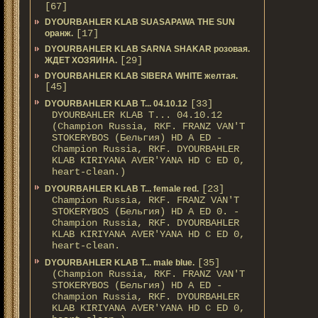
[67]
DYOURBAHLER KLAB SUASAPAWA THE SUN
[17]
оранж.
DYOURBAHLER KLAB SARNA SHAKAR розовая.
[29]
ЖДЕТ ХОЗЯИНА.
DYOURBAHLER KLAB SIBERA WHITE желтая.
[45]
[33]
DYOURBAHLER KLAB T... 04.10.12
DYOURBAHLER KLAB T... 04.10.12
(Champion Russia, RKF. FRANZ VAN'T
STOKERYBOS (Бельгия) HD А ED -
Champion Russia, RKF. DYOURBAHLER
KLAB KIRIYANA AVER'YANA HD С ED 0,
heart-clean.)
[23]
DYOURBAHLER KLAB T... female red.
Champion Russia, RKF. FRANZ VAN'T
STOKERYBOS (Бельгия) HD А ED 0. -
Champion Russia, RKF. DYOURBAHLER
KLAB KIRIYANA AVER'YANA HD С ED 0,
heart-clean.
[35]
DYOURBAHLER KLAB T... male blue.
(Champion Russia, RKF. FRANZ VAN'T
STOKERYBOS (Бельгия) HD А ED -
Champion Russia, RKF. DYOURBAHLER
KLAB KIRIYANA AVER'YANA HD С ED 0,