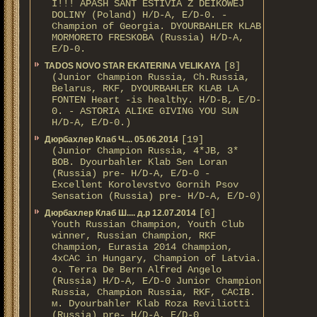
I!!! APASH SANT ESTIVIA Z DEIKOWEJ
DOLINY (Poland) H/D-A, E/D-0. -
Champion of Georgia. DYOURBAHLER KLAB
MORMORETO FRESKOBA (Russia) H/D-A,
E/D-0.
[8]
TADOS NOVO STAR EKATERINA VELIKAYA
(Junior Champion Russia, Ch.Russia,
Belarus, RKF, DYOURBAHLER KLAB LA
FONTEN Heart -is healthy. H/D-В, E/D-
0. - ASTORIA ALIKE GIVING YOU SUN
H/D-А, E/D-0.)
[19]
Дюрбахлер Клаб Ч.... 05.06.2014
(Junior Champion Russia, 4*JB, 3*
BOB. Dyourbahler Klab Sen Loran
(Russia) pre- H/D-A, E/D-0 -
Excellent Korolevstvo Gornih Psov
Sensation (Russia) pre- H/D-A, E/D-0)
[6]
Дюрбахлер Клаб Ш.... д.р 12.07.2014
Youth Russian Champion, Youth Club
winner, Russian Champion, RKF
Champion, Eurasia 2014 Champion,
4xCAC in Hungary, Champion of Latvia.
о. Terra De Bern Alfred Angelo
(Russia) H/D-A, E/D-0 Junior Champion
Russia, Champion Russia, RKF, CACIB.
м. Dyourbahler Klab Roza Reviliotti
(Russia) pre- H/D-A, E/D-0