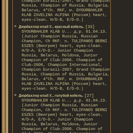
Champion Eurasii-2007, Grand Champion
Russia, Champion of Russia, Bulgaria,
Belarus, 4*Ch. RKF, м. DYOURBAHLER
KLAB ZAVELINA ALPINA (Россия) heart,
eyes-clean. H/D-В, E/D-0.)
[33]
Дюрбахлер клаб У... красный кобель.
DYOURBAHLER KLAB U... д.р. 01.04.13.
(Junior Champion Russia, Russian
Champion, Ch RKF. о. TULIPANOS BERNI
ESZES (Венгрия) heart, eyes-clean.
H/D-A, E/D-0.- Junior Champion
Russia, Belarus, Moldova, Junior
Champion of Club-2006. Champion of
Club-2006, Champion International,
Champion Eurasii-2007, Grand Champion
Russia, Champion of Russia, Bulgaria,
Belarus, 4*Ch. RKF, м. DYOURBAHLER
KLAB ZAVELINA ALPINA (Россия) heart,
eyes-clean. H/D-В, E/D-0.)
[27]
Дюрбахлер клаб У... голубой кобель.
DYOURBAHLER KLAB U... д.р. 01.04.13.
(Junior Champion Russia, Russian
Champion, Ch RKF. о. TULIPANOS BERNI
ESZES (Венгрия) heart, eyes-clean.
H/D-A, E/D-0.- Junior Champion
Russia, Belarus, Moldova, Junior
Champion of Club-2006. Champion of