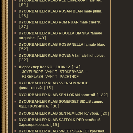
DYOURBAHLER KLAB RED EMPEROR male red.
[52]
DYOURBAHLER KLAB RUSAN BLAN male plum.
[48]
DYOURBAHLER KLAB ROM NUAR male cherry.
[37]
DYOURBAHLER KLAB RIBOLLA BIANKA famale
[49]
turquoise.
DYOURBAHLER KLAB ROSSANELLA famale blue.
[52]
DYOURBAHLER KLAB ROVENA famalel light blue.
[22]
[14]
Дюрбахлер Клаб C... 18.06.12
JOYEUROPE VAN'T STOKERYBOS -
FIREFLASH VAN'T PACHTHOF
DYOURBAHLER KLAB SVENSON WHITE
[15]
фиолетовый.
[132]
DYOURBAHLER KLAB SEN LORAN золотой
DYOURBAHLER KLAB SOMERSET SIDLIS синий.
[30]
ЖДЕТ ХОЗЯИНА.
[20]
DYOURBAHLER KLAB SENT-EMILON голубой.
DYOURBAHLER KLAB SAFFOLK RED зелёный.
[15]
Зарезервирован.
DYOURBAHLER KLAB SWEET SKARLET красная.