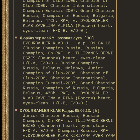
Champion of Club-2006. Champion of
Club-2006, Champion International,
Champion Eurasii-2007, Grand Champion
Russia, Champion of Russia, Bulgaria,
Belarus, 4*Ch. RKF, м. DYOURBAHLER
KLAB ZAVELINA ALPINA (Россия) heart,
eyes-clean. H/D-В, E/D-0.)
[30]
Дюрбахлер клаб У... розовая сука.
DYOURBAHLER KLAB U... д.р. 01.04.13.
(Junior Champion Russia, Russian
Champion, Ch RKF. о. TULIPANOS BERNI
ESZES (Венгрия) heart, eyes-clean.
H/D-A, E/D-0.- Junior Champion
Russia, Belarus, Moldova, Junior
Champion of Club-2006. Champion of
Club-2006, Champion International,
Champion Eurasii-2007, Grand Champion
Russia, Champion of Russia, Bulgaria,
Belarus, 4*Ch. RKF, м. DYOURBAHLER
KLAB ZAVELINA ALPINA (Россия) heart,
eyes-clean. H/D-В, E/D-0.)
[5]
DYOURBAHLER KLAB F... д.р. 05.06.13.
Junior Champion Russia, Russian
Champion, Ch RKF. о. TULIPANOS BERNI
ESZES (Венгрия) heart, eyes-clean.
H/D-A, E/D-0. Champion Russia, RKF.
м.DYOURBAHLER KLAB KIRIYANA AVER'YANA