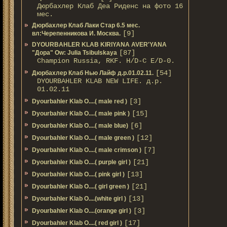
Дюрбахлер Клаб Деа Риденс на фото 16
мес.
Дюрбахлер Клаб Лаки Стар 6.5 мес.
[9]
вл:Черепенникова И. Москва.
DYOURBAHLER KLAB KIRIYANA AVER'YANA
[87]
"Дора" Ow: Julia Tsibulskaya
Champion Russia, RKF. H/D-С E/D-0.
[54]
Дюрбахлер Клаб Нью Лайф д.р.01.02.11.
DYOURBAHLER KLAB NEW LIFE. д.р.
01.02.11
[3]
Dyourbahler Klab O....( male red )
[15]
Dyourbahler Klab O....( male pink )
[6]
Dyourbahler Klab O....( male blue)
[12]
Dyourbahler Klab O....( male green )
[7]
Dyourbahler Klab O....( male crimson )
[21]
Dyourbahler Klab O....( purple girl )
[13]
Dyourbahler Klab O....( pink girl )
[21]
Dyourbahler Klab O....( girl green )
[13]
Dyourbahler Klab O....(white girl )
[3]
Dyourbahler Klab O....(orange girl )
[17]
Dyourbahler Klab O....( red girl )