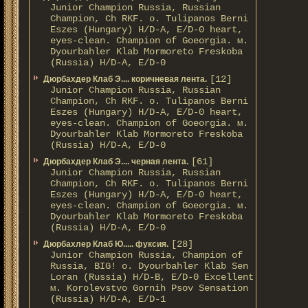
Junior Champion Russia, Russian
Champion, Ch RKF. о. Tulipanos Berni
Eszes (Hungary) H/D-A, E/D-0 heart,
eyes-clean. Champion of Gоeorgia. м.
Dyourbahler Klab Mormoreto Freskoba
(Russia) H/D-А, E/D-0
[12]
Дюрбахдер Клаб Э.... коричневая лента.
Junior Champion Russia, Russian
Champion, Ch RKF. о. Tulipanos Berni
Eszes (Hungary) H/D-A, E/D-0 heart,
eyes-clean. Champion of Gоeorgia. м.
Dyourbahler Klab Mormoreto Freskoba
(Russia) H/D-А, E/D-0
[61]
Дюрбахдер Клаб Э.... черная лента.
Junior Champion Russia, Russian
Champion, Ch RKF. о. Tulipanos Berni
Eszes (Hungary) H/D-A, E/D-0 heart,
eyes-clean. Champion of Gоeorgia. м.
Dyourbahler Klab Mormoreto Freskoba
(Russia) H/D-А, E/D-0
[28]
Дюрбахлер Клаб Ю..... фуксия.
Junior Champion Russia, Champion of
Russia, BIG! о. Dyourbahler Klab Sen
Loran (Russia) H/D-B, E/D-0 Excellent
м. Korolevstvo Gornih Psov Sensation
(Russia) H/D-A, E/D-1