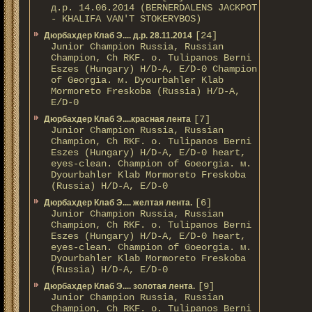
д.р. 14.06.2014 (BERNERDALENS JACKPOT
- KHALIFA VAN'T STOKERYBOS)
[24]
Дюрбахдер Клаб Э.... д.р. 28.11.2014
Junior Champion Russia, Russian
Champion, Ch RKF. о. Tulipanos Berni
Eszes (Hungary) H/D-A, E/D-0 Champion
of Georgia. м. Dyourbahler Klab
Mormoreto Freskoba (Russia) H/D-A,
E/D-0
[7]
Дюрбахдер Клаб Э....красная лента
Junior Champion Russia, Russian
Champion, Ch RKF. о. Tulipanos Berni
Eszes (Hungary) H/D-A, E/D-0 heart,
eyes-clean. Champion of Gоeorgia. м.
Dyourbahler Klab Mormoreto Freskoba
(Russia) H/D-А, E/D-0
[6]
Дюрбахдер Клаб Э.... желтая лента.
Junior Champion Russia, Russian
Champion, Ch RKF. о. Tulipanos Berni
Eszes (Hungary) H/D-A, E/D-0 heart,
eyes-clean. Champion of Gоeorgia. м.
Dyourbahler Klab Mormoreto Freskoba
(Russia) H/D-А, E/D-0
[9]
Дюрбахдер Клаб Э.... золотая лента.
Junior Champion Russia, Russian
Champion, Ch RKF. о. Tulipanos Berni