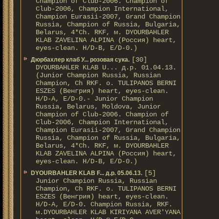
Champion of Club-2006. Champion of
Club-2006, Champion International,
Champion Eurasii-2007, Grand Champion
Russia, Champion of Russia, Bulgaria,
Belarus, 4*Ch. RKF, м. DYOURBAHLER
KLAB ZAVELINA ALPINA (Россия) heart,
eyes-clean. H/D-В, E/D-0.)
[30]
Дюрбахлер клаб У... розовая сука.
DYOURBAHLER KLAB U... д.р. 01.04.13.
(Junior Champion Russia, Russian
Champion, Ch RKF. о. TULIPANOS BERNI
ESZES (Венгрия) heart, eyes-clean.
H/D-A, E/D-0.- Junior Champion
Russia, Belarus, Moldova, Junior
Champion of Club-2006. Champion of
Club-2006, Champion International,
Champion Eurasii-2007, Grand Champion
Russia, Champion of Russia, Bulgaria,
Belarus, 4*Ch. RKF, м. DYOURBAHLER
KLAB ZAVELINA ALPINA (Россия) heart,
eyes-clean. H/D-В, E/D-0.)
[5]
DYOURBAHLER KLAB F... д.р. 05.06.13.
Junior Champion Russia, Russian
Champion, Ch RKF. о. TULIPANOS BERNI
ESZES (Венгрия) heart, eyes-clean.
H/D-A, E/D-0. Champion Russia, RKF.
м.DYOURBAHLER KLAB KIRIYANA AVER'YANA