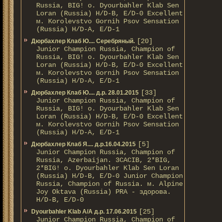
Russia, BIG! о. Dyourbahler Klab Sen
Loran (Russia) H/D-B, E/D-0 Excellent
м. Korolevstvo Gornih Psov Sensation
(Russia) H/D-A, E/D-1
[20]
Дюрбахлер Клаб Ю.... Серебряный.
Junior Champion Russia, Champion of
Russia, BIG! о. Dyourbahler Klab Sen
Loran (Russia) H/D-B, E/D-0 Excellent
м. Korolevstvo Gornih Psov Sensation
(Russia) H/D-A, E/D-1
[33]
Дюрбахлер Клаб Ю.... д.р. 28.01.2015
Junior Champion Russia, Champion of
Russia, BIG! о. Dyourbahler Klab Sen
Loran (Russia) H/D-B, E/D-0 Excellent
м. Korolevstvo Gornih Psov Sensation
(Russia) H/D-A, E/D-1
[5]
Дюрбахлер Клаб Я.... д.р.16.04.2015
Junior Champion Russia, Champion of
Russia, Azerbaijan. 3CACIB, 2*BIG,
2*BIG! о. Dyourbahler Klab Sen Loran
(Russia) H/D-B, E/D-0 Junior Champion
Russia, Champion of Russia. м. Alpine
Joy Oktava (Russia) PRA - здорова.
H/D-B, E/D-0
[25]
Dyourbahler Klab A/А д.р. 17.06.2015
Junior Champion Russia, Champion of