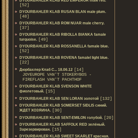
DYOURBAHLER KLAB RED EMPEROR male red.
[52]
DYOURBAHLER KLAB RUSAN BLAN male plum.
[48]
DYOURBAHLER KLAB ROM NUAR male cherry.
[37]
DYOURBAHLER KLAB RIBOLLA BIANKA famale
[49]
turquoise.
DYOURBAHLER KLAB ROSSANELLA famale blue.
[52]
DYOURBAHLER KLAB ROVENA famalel light blue.
[22]
[14]
Дюрбахлер Клаб C... 18.06.12
JOYEUROPE VAN'T STOKERYBOS -
FIREFLASH VAN'T PACHTHOF
DYOURBAHLER KLAB SVENSON WHITE
[15]
фиолетовый.
[132]
DYOURBAHLER KLAB SEN LORAN золотой
DYOURBAHLER KLAB SOMERSET SIDLIS синий.
[30]
ЖДЕТ ХОЗЯИНА.
[20]
DYOURBAHLER KLAB SENT-EMILON голубой.
DYOURBAHLER KLAB SAFFOLK RED зелёный.
[15]
Зарезервирован.
DYOURBAHLER KLAB SWEET SKARLET красная.