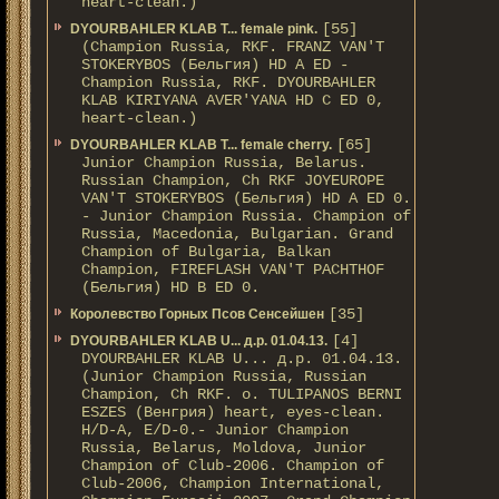
heart-clean.)
[55]
DYOURBAHLER KLAB T... female pink.
(Champion Russia, RKF. FRANZ VAN'T
STOKERYBOS (Бельгия) HD А ED -
Champion Russia, RKF. DYOURBAHLER
KLAB KIRIYANA AVER'YANA HD С ED 0,
heart-clean.)
[65]
DYOURBAHLER KLAB T... female cherry.
Junior Champion Russia, Belarus.
Russian Champion, Ch RKF JOYEUROPE
VAN'T STOKERYBOS (Бельгия) HD А ED 0.
- Junior Champion Russia. Champion of
Russia, Macedonia, Bulgarian. Grand
Champion of Bulgaria, Balkan
Champion, FIREFLASH VAN'T PACHTHOF
(Бельгия) HD B ED 0.
[35]
Королевство Горных Псов Сенсейшен
[4]
DYOURBAHLER KLAB U... д.р. 01.04.13.
DYOURBAHLER KLAB U... д.р. 01.04.13.
(Junior Champion Russia, Russian
Champion, Ch RKF. о. TULIPANOS BERNI
ESZES (Венгрия) heart, eyes-clean.
H/D-A, E/D-0.- Junior Champion
Russia, Belarus, Moldova, Junior
Champion of Club-2006. Champion of
Club-2006, Champion International,