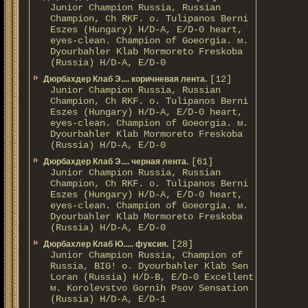
Junior Champion Russia, Russian
Champion, Ch RKF. о. Tulipanos Berni
Eszes (Hungary) H/D-A, E/D-0 heart,
eyes-clean. Champion of Gоeorgia. м.
Dyourbahler Klab Mormoreto Freskoba
(Russia) H/D-А, E/D-0
[12]
Дюрбахдер Клаб Э.... коричневая лента.
Junior Champion Russia, Russian
Champion, Ch RKF. о. Tulipanos Berni
Eszes (Hungary) H/D-A, E/D-0 heart,
eyes-clean. Champion of Gоeorgia. м.
Dyourbahler Klab Mormoreto Freskoba
(Russia) H/D-А, E/D-0
[61]
Дюрбахдер Клаб Э.... черная лента.
Junior Champion Russia, Russian
Champion, Ch RKF. о. Tulipanos Berni
Eszes (Hungary) H/D-A, E/D-0 heart,
eyes-clean. Champion of Gоeorgia. м.
Dyourbahler Klab Mormoreto Freskoba
(Russia) H/D-А, E/D-0
[28]
Дюрбахлер Клаб Ю..... фуксия.
Junior Champion Russia, Champion of
Russia, BIG! о. Dyourbahler Klab Sen
Loran (Russia) H/D-B, E/D-0 Excellent
м. Korolevstvo Gornih Psov Sensation
(Russia) H/D-A, E/D-1