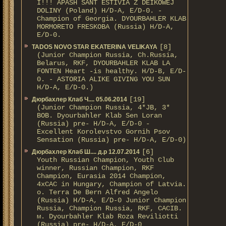
I!!! APASH SANT ESTIVIA Z DEIKOWEJ
DOLINY (Poland) H/D-A, E/D-0. -
Champion of Georgia. DYOURBAHLER KLAB
MORMORETO FRESKOBA (Russia) H/D-A,
E/D-0.
[8]
TADOS NOVO STAR EKATERINA VELIKAYA
(Junior Champion Russia, Ch.Russia,
Belarus, RKF, DYOURBAHLER KLAB LA
FONTEN Heart -is healthy. H/D-В, E/D-
0. - ASTORIA ALIKE GIVING YOU SUN
H/D-А, E/D-0.)
[19]
Дюрбахлер Клаб Ч.... 05.06.2014
(Junior Champion Russia, 4*JB, 3*
BOB. Dyourbahler Klab Sen Loran
(Russia) pre- H/D-A, E/D-0 -
Excellent Korolevstvo Gornih Psov
Sensation (Russia) pre- H/D-A, E/D-0)
[6]
Дюрбахлер Клаб Ш.... д.р 12.07.2014
Youth Russian Champion, Youth Club
winner, Russian Champion, RKF
Champion, Eurasia 2014 Champion,
4xCAC in Hungary, Champion of Latvia.
о. Terra De Bern Alfred Angelo
(Russia) H/D-A, E/D-0 Junior Champion
Russia, Champion Russia, RKF, CACIB.
м. Dyourbahler Klab Roza Reviliotti
(Russia) pre- H/D-A, E/D-0