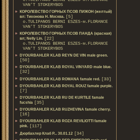
VAN'T STOKERYBOS
КОРОЛЕВСТВО ГОРНЫХ ПСОВ ПИЖОН (желтый)
[5]
вл: Тихонова Н. Москва.
о.TULIPANOS BERNI ESZES-м.FLORANCE
VAN'T STOKERYBOS
КОРОЛЕВСТВО ГОРНЫХ ПСОВ ПАНДА (красная)
[22]
вл; Nelly Lin.
о.TULIPANOS BERNI ESZES-м.FLORANCE
VAN'T STOKERYBOS
DYOURBAHLER KLAB REYN DE VIN male green.
[50]
DYOURBAHLER KLAB ROYAL VINYARD male blue.
[32]
[33]
DYOURBAHLER KLAB ROMANA famale red.
DYOURBAHLER KLAB ROYAL ROUZ famale purple.
[7]
DYOURBAHLER KLAB RU DE KURTILE famale
[35]
fucshia
DYOURBAHLER KLAB RUZHEVINA famale cherry.
[16]
DYOURBAHLER KLAB ROZA REVILIOTTI famale
[117]
pink.
[34]
Дюрбахлер Клаб Р... 30.01.12