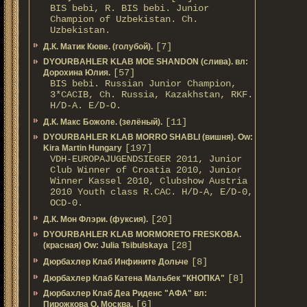
BIS bebi, R. BIS bebi. Junior
Champion of Uzbekistan. Ch.
Uzbekistan.
[7]
Д.К. Матик Кюве. (голубой).
DYOURBAHLER KLAB MOE SHANDON (слива). вл:
[57]
Дорохина Юлия.
BIS bebi. Russian Junior Champion,
3*САСIB, Ch. Russia, Kazakhstan, RKF.
Н/D-A. E/D-O.
[11]
Д.К. Макс Божоле. (зелёный).
DYOURBAHLER KLAB MORRO SHABLI (вишня). Ow:
[197]
Kira Martin Hungary
VDH-EUROPAJUGENDSIEGER 2011, Junior
Club Winner of Croatia 2010, Junior
Winner Kassel 2010, Clubshow Austria
2010 Youth class R.CAC. Н/D-A, E/D-0,
OCD-0.
[20]
Д.К. Мон Флэри. (фуксия).
DYOURBAHLER KLAB MORMORETO FRESKOBA.
[28]
(красная) Ow: Julia Tsibulskaya
[8]
Дюрбахлер Клаб Инфините Дольче
[8]
Дюрбахлер Клаб Катена Мальбек "КНОПКА"
Дюрбахлер Клаб Деа Риденс "АФА" вл:
[6]
Пирожкова О. Москва.