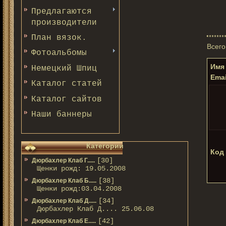
Предлагаются
производители
План вязок.
Всего
Фотоальбомы
Имя 
Немецкий Шпиц
Emai
Каталог статей
Каталог сайтов
Наши баннеры
Категории
Код 
[30]
Дюрбахлер Клаб Г.....
Щенки рожд: 19.05.2008
[38]
Дюрбахлер Клаб Б.....
Щенки рожд:03.04.2008
[34]
Дюрбахлер Клаб Д.....
Дюрбахлер Клаб Д.... 25.06.08
[42]
Дюрбахлер Клаб Е.....