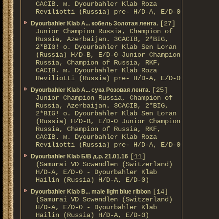
CACIB. м. Dyourbahler Klab Roza
Reviliotti (Russia) pre- H/D-A, E/D-0
[27]
Dyourbahler Klab A... кобель Золотая лента.
Junior Champion Russia, Champion of
Russia, Azerbaijan. 3CACIB, 2*BIG,
2*BIG! о. Dyourbahler Klab Sen Loran
(Russia) H/D-B, E/D-0 Junior Champion
Russia, Champion of Russia, RKF,
CACIB. м. Dyourbahler Klab Roza
Reviliotti (Russia) pre- H/D-A, E/D-0
[25]
Dyourbahler Klab A... сука Розовая лента.
Junior Champion Russia, Champion of
Russia, Azerbaijan. 3CACIB, 2*BIG,
2*BIG! о. Dyourbahler Klab Sen Loran
(Russia) H/D-B, E/D-0 Junior Champion
Russia, Champion of Russia, RKF,
CACIB. м. Dyourbahler Klab Roza
Reviliotti (Russia) pre- H/D-A, E/D-0
[11]
Dyourbahler Klab Б/B д.р. 21.01.16
(Samurai VD Scwendlen (Switzerland)
H/D-A, E/D-0 - Dyourbahler Klab
Hailin (Russia) H/D-A, E/D-0)
[14]
Dyourbahler Klab B... male light blue ribbon
(Samurai VD Scwendlen (Switzerland)
H/D-A, E/D-0 - Dyourbahler Klab
Hailin (Russia) H/D-A, E/D-0)