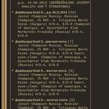
д.р. 14.06.2014 (BERNERDALENS JACKPOT
- KHALIFA VAN'T STOKERYBOS)
[24]
Дюрбахдер Клаб Э.... д.р. 28.11.2014
Junior Champion Russia, Russian
Champion, Ch RKF. о. Tulipanos Berni
Eszes (Hungary) H/D-A, E/D-0 Champion
of Georgia. м. Dyourbahler Klab
Mormoreto Freskoba (Russia) H/D-A,
E/D-0
[7]
Дюрбахдер Клаб Э....красная лента
Junior Champion Russia, Russian
Champion, Ch RKF. о. Tulipanos Berni
Eszes (Hungary) H/D-A, E/D-0 heart,
eyes-clean. Champion of Gоeorgia. м.
Dyourbahler Klab Mormoreto Freskoba
(Russia) H/D-А, E/D-0
[6]
Дюрбахдер Клаб Э.... желтая лента.
Junior Champion Russia, Russian
Champion, Ch RKF. о. Tulipanos Berni
Eszes (Hungary) H/D-A, E/D-0 heart,
eyes-clean. Champion of Gоeorgia. м.
Dyourbahler Klab Mormoreto Freskoba
(Russia) H/D-А, E/D-0
[9]
Дюрбахдер Клаб Э.... золотая лента.
Junior Champion Russia, Russian
Champion, Ch RKF. о. Tulipanos Berni