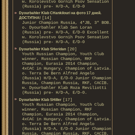
м. Korolevstvo Gornih Psov Sensation
(Russia) pre- H/D-A, E/D-0
Dyourbahler Klab CHankilouri на фото 17 дней.
[14]
ДОСТУПНА!
Junior Champion Russia, 4*JB, 3* BOB.
о. Dyourbahler Klab Sen Loran
(Russia) pre- H/D-A, E/D-0 Excellent
м. Korolevstvo Gornih Psov Sensation
(Russia) pre- H/D-A, E/D-0
[20]
Dyourbahler Klab SHeridan
Youth Russian Champion, Youth Club
winner, Russian Champion, RKF
Champion, Eurasia 2014 Champion,
4xCAC in Hungary, Champion of Latvia.
о. Terra De Bern Alfred Angelo
(Russia) H/D-A, E/D-0 Junior Champion
Russia, Champion Russia, RKF, CACIB.
м. Dyourbahler Klab Roza Reviliotti
(Russia) pre- H/D-A, E/D-0.
[17]
Dyourbahler Klab SHiller
Youth Russian Champion, Youth Club
winner, Russian Champion, RKF
Champion, Eurasia 2014 Champion,
4xCAC in Hungary, Champion of Latvia.
о. Terra De Bern Alfred Angelo
(Russia) H/D-A, E/D-0 Junior Champion
Russia, Champion Russia, RKF, CACIB.