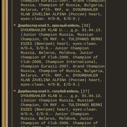
Champion Eurasii-2007, Grand Champion
Russia, Champion of Russia, Bulgaria,
Belarus, 4*Ch. RKF, м. DYOURBAHLER
KLAB ZAVELINA ALPINA (Россия) heart,
eyes-clean. H/D-В, E/D-0.)
[33]
Дюрбахлер клаб У... красный кобель.
DYOURBAHLER KLAB U... д.р. 01.04.13.
(Junior Champion Russia, Russian
Champion, Ch RKF. о. TULIPANOS BERNI
ESZES (Венгрия) heart, eyes-clean.
H/D-A, E/D-0.- Junior Champion
Russia, Belarus, Moldova, Junior
Champion of Club-2006. Champion of
Club-2006, Champion International,
Champion Eurasii-2007, Grand Champion
Russia, Champion of Russia, Bulgaria,
Belarus, 4*Ch. RKF, м. DYOURBAHLER
KLAB ZAVELINA ALPINA (Россия) heart,
eyes-clean. H/D-В, E/D-0.)
[27]
Дюрбахлер клаб У... голубой кобель.
DYOURBAHLER KLAB U... д.р. 01.04.13.
(Junior Champion Russia, Russian
Champion, Ch RKF. о. TULIPANOS BERNI
ESZES (Венгрия) heart, eyes-clean.
H/D-A, E/D-0.- Junior Champion
Russia, Belarus, Moldova, Junior
Champion of Club-2006. Champion of