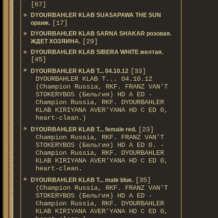
[67]
DYOURBAHLER KLAB SUASAPAWA THE SUN
[17]
оранж.
DYOURBAHLER KLAB SARNA SHAKAR розовая.
[29]
ЖДЕТ ХОЗЯИНА.
DYOURBAHLER KLAB SIBERA WHITE желтая.
[45]
[33]
DYOURBAHLER KLAB T... 04.10.12
DYOURBAHLER KLAB T... 04.10.12
(Champion Russia, RKF. FRANZ VAN'T
STOKERYBOS (Бельгия) HD А ED -
Champion Russia, RKF. DYOURBAHLER
KLAB KIRIYANA AVER'YANA HD С ED 0,
heart-clean.)
[23]
DYOURBAHLER KLAB T... female red.
Champion Russia, RKF. FRANZ VAN'T
STOKERYBOS (Бельгия) HD А ED 0. -
Champion Russia, RKF. DYOURBAHLER
KLAB KIRIYANA AVER'YANA HD С ED 0,
heart-clean.
[35]
DYOURBAHLER KLAB T... male blue.
(Champion Russia, RKF. FRANZ VAN'T
STOKERYBOS (Бельгия) HD А ED -
Champion Russia, RKF. DYOURBAHLER
KLAB KIRIYANA AVER'YANA HD С ED 0,