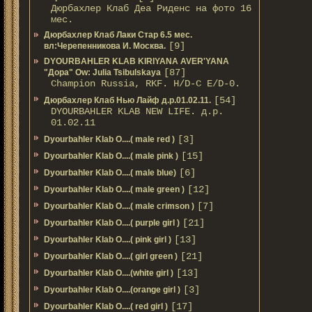
Дюрбахлер Клаб Деа Риденс на фото 16
мес.
Дюрбахлер Клаб Лаки Стар 6.5 мес.
[9]
вл:Черепенникова И. Москва.
DYOURBAHLER KLAB KIRIYANA AVER'YANA
[87]
"Дора" Ow: Julia Tsibulskaya
Champion Russia, RKF. H/D-С E/D-0.
[54]
Дюрбахлер Клаб Нью Лайф д.р.01.02.11.
DYOURBAHLER KLAB NEW LIFE. д.р.
01.02.11
[3]
Dyourbahler Klab O....( male red )
[15]
Dyourbahler Klab O....( male pink )
[6]
Dyourbahler Klab O....( male blue)
[12]
Dyourbahler Klab O....( male green )
[7]
Dyourbahler Klab O....( male crimson )
[21]
Dyourbahler Klab O....( purple girl )
[13]
Dyourbahler Klab O....( pink girl )
[21]
Dyourbahler Klab O....( girl green )
[13]
Dyourbahler Klab O....(white girl )
[3]
Dyourbahler Klab O....(orange girl )
[17]
Dyourbahler Klab O....( red girl )