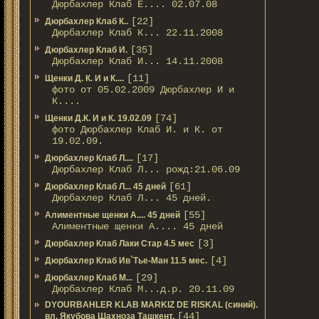
Дюрбахлер Клаб Е.... 02.07.08
[22]
Дюрбахлер Клаб К..
Дюрбахлер Клаб К... 22.11.2008
[35]
Дюрбахлер Клаб И.
Дюрбахлер Клаб И... 14.11.2008
[11]
Щенки Д. К. И и К....
фото от 05.02.2009 Дюрбахлер И и
К....
[74]
Щенки Д.К. И и К. 19.02.09
фото Дюрбахлер Клаб И. и К. от
19.02.09.
[17]
Дюрбахлер Клаб Л....
Дюрбахлер Клаб Л... рожд:21.06.09
[61]
Дюрбахлер Клаб Л... 45 дней
Дюрбахлер Клаб Л... 45 дней.
[55]
Алиментные щенки А.... 45 дней
Алиментные щенки А.... 45 дней
[3]
Дюрбахлер Клаб Лаки Стар 4.5 мес
[4]
Дюрбахлер Клаб Ив`Тье-Ман 11.5 мес.
[29]
Дюрбахлер Клаб М...
Дюрбахлер Клаб М...д.р. 20.11.09
DYOURBAHLER KLAB MARKIZ DE RISKAL (синий).
[44]
вл. Якубова Шахноза Ташкент.