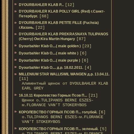
[12]
DYOURBAHLER KLAB P...
DYOURBAHLER KLAB POLLY GIRL (Red) г.Санкт-
[68]
Петербург.
DYOURBAHLER KLAB PETITE FILLE (Fuchsia)
[22]
г.Казань.
DYOURBAHLER KLAB PREKRASNAYA TULIPANOS
[87]
(Cherry) Ow:Kira Martin Hungary
[23]
Dyourbahler Klab O....( male golden )
[6]
Dyourbahler Klab O....( male white )
[6]
Dyourbahler Klab O....( male purple )
[4]
Dyourbahler Klab O.... д.р. 18.02.2011.
MILLENIUM STAR WALLISWIL WANGEN д.р. 13.04.11.
[11]
Алиментный щенок от DYOULBAHLER KLAB
EARL GREY
[21]
16.10.11 Королевство Горных Псов П...
Щенки о.TULIPANOS BERNI ESZES-
м.FLORANCE VAN'T STOKERYBOS
[6]
КОРОЛЕВСТВО ГОРНЫХ ПСОВ П... голубой.
о.TULIPANOS BERNI ESZES-м.FLORANCE
VAN'T STOKERYBOS
[5]
КОРОЛЕВСТВО ГОРНЫХ ПСОВ П... зеленый.
о.TULIPANOS BERNI ESZES-м.FLORANCE