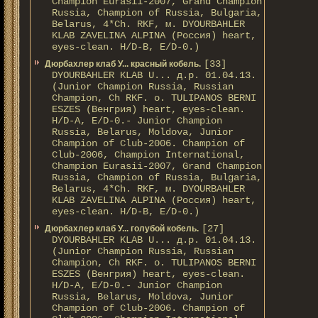
Champion Eurasii-2007, Grand Champion
Russia, Champion of Russia, Bulgaria,
Belarus, 4*Ch. RKF, м. DYOURBAHLER
KLAB ZAVELINA ALPINA (Россия) heart,
eyes-clean. H/D-В, E/D-0.)
[33]
Дюрбахлер клаб У... красный кобель.
DYOURBAHLER KLAB U... д.р. 01.04.13.
(Junior Champion Russia, Russian
Champion, Ch RKF. о. TULIPANOS BERNI
ESZES (Венгрия) heart, eyes-clean.
H/D-A, E/D-0.- Junior Champion
Russia, Belarus, Moldova, Junior
Champion of Club-2006. Champion of
Club-2006, Champion International,
Champion Eurasii-2007, Grand Champion
Russia, Champion of Russia, Bulgaria,
Belarus, 4*Ch. RKF, м. DYOURBAHLER
KLAB ZAVELINA ALPINA (Россия) heart,
eyes-clean. H/D-В, E/D-0.)
[27]
Дюрбахлер клаб У... голубой кобель.
DYOURBAHLER KLAB U... д.р. 01.04.13.
(Junior Champion Russia, Russian
Champion, Ch RKF. о. TULIPANOS BERNI
ESZES (Венгрия) heart, eyes-clean.
H/D-A, E/D-0.- Junior Champion
Russia, Belarus, Moldova, Junior
Champion of Club-2006. Champion of