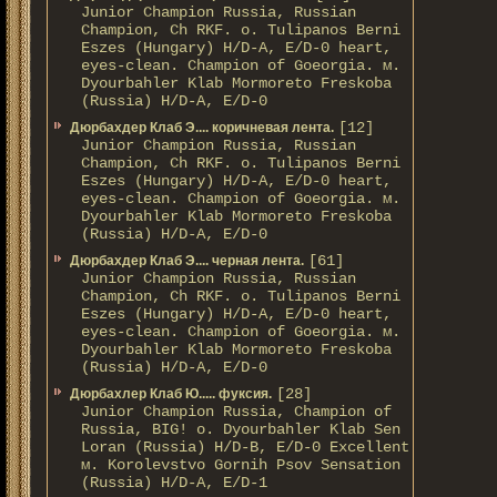
Junior Champion Russia, Russian
Champion, Ch RKF. о. Tulipanos Berni
Eszes (Hungary) H/D-A, E/D-0 heart,
eyes-clean. Champion of Gоeorgia. м.
Dyourbahler Klab Mormoreto Freskoba
(Russia) H/D-А, E/D-0
[12]
Дюрбахдер Клаб Э.... коричневая лента.
Junior Champion Russia, Russian
Champion, Ch RKF. о. Tulipanos Berni
Eszes (Hungary) H/D-A, E/D-0 heart,
eyes-clean. Champion of Gоeorgia. м.
Dyourbahler Klab Mormoreto Freskoba
(Russia) H/D-А, E/D-0
[61]
Дюрбахдер Клаб Э.... черная лента.
Junior Champion Russia, Russian
Champion, Ch RKF. о. Tulipanos Berni
Eszes (Hungary) H/D-A, E/D-0 heart,
eyes-clean. Champion of Gоeorgia. м.
Dyourbahler Klab Mormoreto Freskoba
(Russia) H/D-А, E/D-0
[28]
Дюрбахлер Клаб Ю..... фуксия.
Junior Champion Russia, Champion of
Russia, BIG! о. Dyourbahler Klab Sen
Loran (Russia) H/D-B, E/D-0 Excellent
м. Korolevstvo Gornih Psov Sensation
(Russia) H/D-A, E/D-1