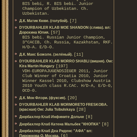
BIS bebi, R. BIS bebi. Junior
Champion of Uzbekistan. Ch.
Uzbekistan.
[7]
Д.К. Матик Кюве. (голубой).
DYOURBAHLER KLAB MOE SHANDON (слива). вл:
[57]
Дорохина Юлия.
BIS bebi. Russian Junior Champion,
3*САСIB, Ch. Russia, Kazakhstan, RKF.
Н/D-A. E/D-O.
[11]
Д.К. Макс Божоле. (зелёный).
DYOURBAHLER KLAB MORRO SHABLI (вишня). Ow:
[197]
Kira Martin Hungary
VDH-EUROPAJUGENDSIEGER 2011, Junior
Club Winner of Croatia 2010, Junior
Winner Kassel 2010, Clubshow Austria
2010 Youth class R.CAC. Н/D-A, E/D-0,
OCD-0.
[20]
Д.К. Мон Флэри. (фуксия).
DYOURBAHLER KLAB MORMORETO FRESKOBA.
[28]
(красная) Ow: Julia Tsibulskaya
[8]
Дюрбахлер Клаб Инфините Дольче
[8]
Дюрбахлер Клаб Катена Мальбек "КНОПКА"
Дюрбахлер Клаб Деа Риденс "АФА" вл:
[6]
Пирожкова О. Москва.