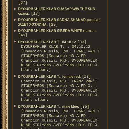
[67]
DYOURBAHLER KLAB SUASAPAWA THE SUN
[17]
оранж.
DYOURBAHLER KLAB SARNA SHAKAR розовая.
[29]
ЖДЕТ ХОЗЯИНА.
DYOURBAHLER KLAB SIBERA WHITE желтая.
[45]
[33]
DYOURBAHLER KLAB T... 04.10.12
DYOURBAHLER KLAB T... 04.10.12
(Champion Russia, RKF. FRANZ VAN'T
STOKERYBOS (Бельгия) HD А ED -
Champion Russia, RKF. DYOURBAHLER
KLAB KIRIYANA AVER'YANA HD С ED 0,
heart-clean.)
[23]
DYOURBAHLER KLAB T... female red.
Champion Russia, RKF. FRANZ VAN'T
STOKERYBOS (Бельгия) HD А ED 0. -
Champion Russia, RKF. DYOURBAHLER
KLAB KIRIYANA AVER'YANA HD С ED 0,
heart-clean.
[35]
DYOURBAHLER KLAB T... male blue.
(Champion Russia, RKF. FRANZ VAN'T
STOKERYBOS (Бельгия) HD А ED -
Champion Russia, RKF. DYOURBAHLER
KLAB KIRIYANA AVER'YANA HD С ED 0,