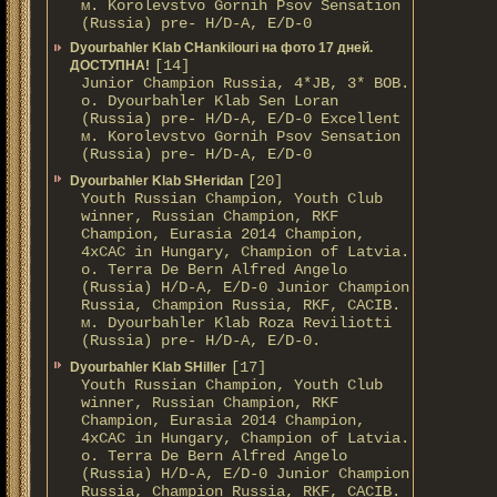
м. Korolevstvo Gornih Psov Sensation
(Russia) pre- H/D-A, E/D-0
Dyourbahler Klab CHankilouri на фото 17 дней.
[14]
ДОСТУПНА!
Junior Champion Russia, 4*JB, 3* BOB.
о. Dyourbahler Klab Sen Loran
(Russia) pre- H/D-A, E/D-0 Excellent
м. Korolevstvo Gornih Psov Sensation
(Russia) pre- H/D-A, E/D-0
[20]
Dyourbahler Klab SHeridan
Youth Russian Champion, Youth Club
winner, Russian Champion, RKF
Champion, Eurasia 2014 Champion,
4xCAC in Hungary, Champion of Latvia.
о. Terra De Bern Alfred Angelo
(Russia) H/D-A, E/D-0 Junior Champion
Russia, Champion Russia, RKF, CACIB.
м. Dyourbahler Klab Roza Reviliotti
(Russia) pre- H/D-A, E/D-0.
[17]
Dyourbahler Klab SHiller
Youth Russian Champion, Youth Club
winner, Russian Champion, RKF
Champion, Eurasia 2014 Champion,
4xCAC in Hungary, Champion of Latvia.
о. Terra De Bern Alfred Angelo
(Russia) H/D-A, E/D-0 Junior Champion
Russia, Champion Russia, RKF, CACIB.