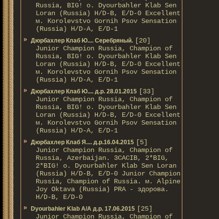
Russia, BIG! о. Dyourbahler Klab Sen
Loran (Russia) H/D-B, E/D-0 Excellent
м. Korolevstvo Gornih Psov Sensation
(Russia) H/D-A, E/D-1
[20]
Дюрбахлер Клаб Ю.... Серебряный.
Junior Champion Russia, Champion of
Russia, BIG! о. Dyourbahler Klab Sen
Loran (Russia) H/D-B, E/D-0 Excellent
м. Korolevstvo Gornih Psov Sensation
(Russia) H/D-A, E/D-1
[33]
Дюрбахлер Клаб Ю.... д.р. 28.01.2015
Junior Champion Russia, Champion of
Russia, BIG! о. Dyourbahler Klab Sen
Loran (Russia) H/D-B, E/D-0 Excellent
м. Korolevstvo Gornih Psov Sensation
(Russia) H/D-A, E/D-1
[5]
Дюрбахлер Клаб Я.... д.р.16.04.2015
Junior Champion Russia, Champion of
Russia, Azerbaijan. 3CACIB, 2*BIG,
2*BIG! о. Dyourbahler Klab Sen Loran
(Russia) H/D-B, E/D-0 Junior Champion
Russia, Champion of Russia. м. Alpine
Joy Oktava (Russia) PRA - здорова.
H/D-B, E/D-0
[25]
Dyourbahler Klab A/А д.р. 17.06.2015
Junior Champion Russia, Champion of