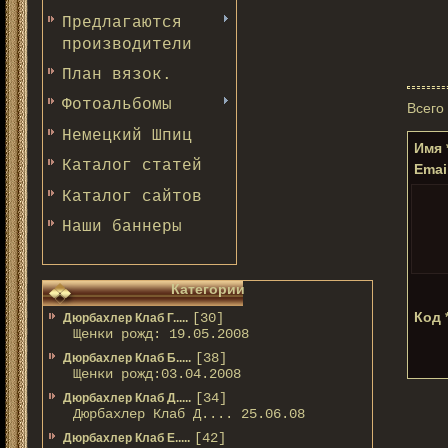
Предлагаются
производители
План вязок.
Фотоальбомы
Всего
Немецкий Шпиц
Имя 
Каталог статей
Email
Каталог сайтов
Наши баннеры
Категории
Код 
[30]
Дюрбахлер Клаб Г.....
Щенки рожд: 19.05.2008
[38]
Дюрбахлер Клаб Б.....
Щенки рожд:03.04.2008
[34]
Дюрбахлер Клаб Д.....
Дюрбахлер Клаб Д.... 25.06.08
[42]
Дюрбахлер Клаб Е.....