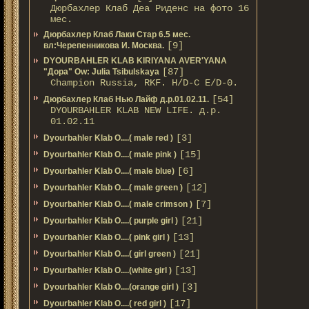
Дюрбахлер Клаб Деа Риденс на фото 16
мес.
Дюрбахлер Клаб Лаки Стар 6.5 мес.
[9]
вл:Черепенникова И. Москва.
DYOURBAHLER KLAB KIRIYANA AVER'YANA
[87]
"Дора" Ow: Julia Tsibulskaya
Champion Russia, RKF. H/D-С E/D-0.
[54]
Дюрбахлер Клаб Нью Лайф д.р.01.02.11.
DYOURBAHLER KLAB NEW LIFE. д.р.
01.02.11
[3]
Dyourbahler Klab O....( male red )
[15]
Dyourbahler Klab O....( male pink )
[6]
Dyourbahler Klab O....( male blue)
[12]
Dyourbahler Klab O....( male green )
[7]
Dyourbahler Klab O....( male crimson )
[21]
Dyourbahler Klab O....( purple girl )
[13]
Dyourbahler Klab O....( pink girl )
[21]
Dyourbahler Klab O....( girl green )
[13]
Dyourbahler Klab O....(white girl )
[3]
Dyourbahler Klab O....(orange girl )
[17]
Dyourbahler Klab O....( red girl )