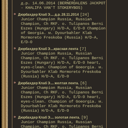
д.р. 14.06.2014 (BERNERDALENS JACKPOT
- KHALIFA VAN'T STOKERYBOS)
[24]
Дюрбахдер Клаб Э.... д.р. 28.11.2014
Junior Champion Russia, Russian
Champion, Ch RKF. о. Tulipanos Berni
Eszes (Hungary) H/D-A, E/D-0 Champion
of Georgia. м. Dyourbahler Klab
Mormoreto Freskoba (Russia) H/D-A,
E/D-0
[7]
Дюрбахдер Клаб Э....красная лента
Junior Champion Russia, Russian
Champion, Ch RKF. о. Tulipanos Berni
Eszes (Hungary) H/D-A, E/D-0 heart,
eyes-clean. Champion of Gоeorgia. м.
Dyourbahler Klab Mormoreto Freskoba
(Russia) H/D-А, E/D-0
[6]
Дюрбахдер Клаб Э.... желтая лента.
Junior Champion Russia, Russian
Champion, Ch RKF. о. Tulipanos Berni
Eszes (Hungary) H/D-A, E/D-0 heart,
eyes-clean. Champion of Gоeorgia. м.
Dyourbahler Klab Mormoreto Freskoba
(Russia) H/D-А, E/D-0
[9]
Дюрбахдер Клаб Э.... золотая лента.
Junior Champion Russia, Russian
Champion, Ch RKF. о. Tulipanos Berni