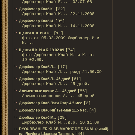
Дюрбахлер Клаб Е.... 02.07.08
[22]
Дюрбахлер Клаб К..
Дюрбахлер Клаб К... 22.11.2008
[35]
Дюрбахлер Клаб И.
Дюрбахлер Клаб И... 14.11.2008
[11]
Щенки Д. К. И и К....
фото от 05.02.2009 Дюрбахлер И и
К....
[74]
Щенки Д.К. И и К. 19.02.09
фото Дюрбахлер Клаб И. и К. от
19.02.09.
[17]
Дюрбахлер Клаб Л....
Дюрбахлер Клаб Л... рожд:21.06.09
[61]
Дюрбахлер Клаб Л... 45 дней
Дюрбахлер Клаб Л... 45 дней.
[55]
Алиментные щенки А.... 45 дней
Алиментные щенки А.... 45 дней
[3]
Дюрбахлер Клаб Лаки Стар 4.5 мес
[4]
Дюрбахлер Клаб Ив`Тье-Ман 11.5 мес.
[29]
Дюрбахлер Клаб М...
Дюрбахлер Клаб М...д.р. 20.11.09
DYOURBAHLER KLAB MARKIZ DE RISKAL (синий).
[44]
вл. Якубова Шахноза Ташкент.