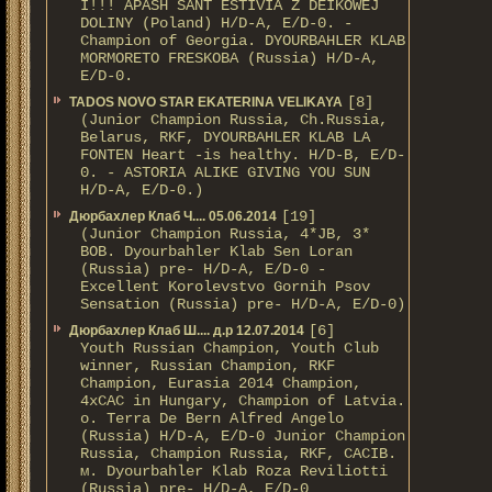
I!!! APASH SANT ESTIVIA Z DEIKOWEJ
DOLINY (Poland) H/D-A, E/D-0. -
Champion of Georgia. DYOURBAHLER KLAB
MORMORETO FRESKOBA (Russia) H/D-A,
E/D-0.
[8]
TADOS NOVO STAR EKATERINA VELIKAYA
(Junior Champion Russia, Ch.Russia,
Belarus, RKF, DYOURBAHLER KLAB LA
FONTEN Heart -is healthy. H/D-В, E/D-
0. - ASTORIA ALIKE GIVING YOU SUN
H/D-А, E/D-0.)
[19]
Дюрбахлер Клаб Ч.... 05.06.2014
(Junior Champion Russia, 4*JB, 3*
BOB. Dyourbahler Klab Sen Loran
(Russia) pre- H/D-A, E/D-0 -
Excellent Korolevstvo Gornih Psov
Sensation (Russia) pre- H/D-A, E/D-0)
[6]
Дюрбахлер Клаб Ш.... д.р 12.07.2014
Youth Russian Champion, Youth Club
winner, Russian Champion, RKF
Champion, Eurasia 2014 Champion,
4xCAC in Hungary, Champion of Latvia.
о. Terra De Bern Alfred Angelo
(Russia) H/D-A, E/D-0 Junior Champion
Russia, Champion Russia, RKF, CACIB.
м. Dyourbahler Klab Roza Reviliotti
(Russia) pre- H/D-A, E/D-0