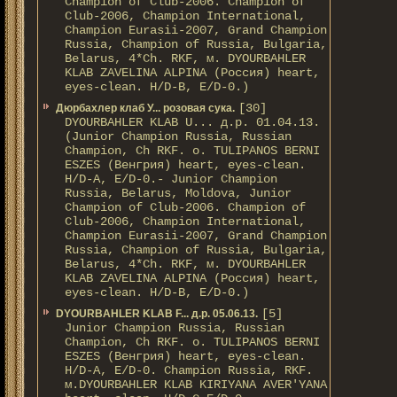
Champion of Club-2006. Champion of
Club-2006, Champion International,
Champion Eurasii-2007, Grand Champion
Russia, Champion of Russia, Bulgaria,
Belarus, 4*Ch. RKF, м. DYOURBAHLER
KLAB ZAVELINA ALPINA (Россия) heart,
eyes-clean. H/D-В, E/D-0.)
[30]
Дюрбахлер клаб У... розовая сука.
DYOURBAHLER KLAB U... д.р. 01.04.13.
(Junior Champion Russia, Russian
Champion, Ch RKF. о. TULIPANOS BERNI
ESZES (Венгрия) heart, eyes-clean.
H/D-A, E/D-0.- Junior Champion
Russia, Belarus, Moldova, Junior
Champion of Club-2006. Champion of
Club-2006, Champion International,
Champion Eurasii-2007, Grand Champion
Russia, Champion of Russia, Bulgaria,
Belarus, 4*Ch. RKF, м. DYOURBAHLER
KLAB ZAVELINA ALPINA (Россия) heart,
eyes-clean. H/D-В, E/D-0.)
[5]
DYOURBAHLER KLAB F... д.р. 05.06.13.
Junior Champion Russia, Russian
Champion, Ch RKF. о. TULIPANOS BERNI
ESZES (Венгрия) heart, eyes-clean.
H/D-A, E/D-0. Champion Russia, RKF.
м.DYOURBAHLER KLAB KIRIYANA AVER'YANA