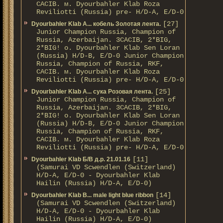
CACIB. м. Dyourbahler Klab Roza
Reviliotti (Russia) pre- H/D-A, E/D-0
[27]
Dyourbahler Klab A... кобель Золотая лента.
Junior Champion Russia, Champion of
Russia, Azerbaijan. 3CACIB, 2*BIG,
2*BIG! о. Dyourbahler Klab Sen Loran
(Russia) H/D-B, E/D-0 Junior Champion
Russia, Champion of Russia, RKF,
CACIB. м. Dyourbahler Klab Roza
Reviliotti (Russia) pre- H/D-A, E/D-0
[25]
Dyourbahler Klab A... сука Розовая лента.
Junior Champion Russia, Champion of
Russia, Azerbaijan. 3CACIB, 2*BIG,
2*BIG! о. Dyourbahler Klab Sen Loran
(Russia) H/D-B, E/D-0 Junior Champion
Russia, Champion of Russia, RKF,
CACIB. м. Dyourbahler Klab Roza
Reviliotti (Russia) pre- H/D-A, E/D-0
[11]
Dyourbahler Klab Б/B д.р. 21.01.16
(Samurai VD Scwendlen (Switzerland)
H/D-A, E/D-0 - Dyourbahler Klab
Hailin (Russia) H/D-A, E/D-0)
[14]
Dyourbahler Klab B... male light blue ribbon
(Samurai VD Scwendlen (Switzerland)
H/D-A, E/D-0 - Dyourbahler Klab
Hailin (Russia) H/D-A, E/D-0)