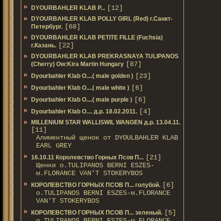
[12]
DYOURBAHLER KLAB P...
DYOURBAHLER KLAB POLLY GIRL (Red) г.Санкт-
[68]
Петербург.
DYOURBAHLER KLAB PETITE FILLE (Fuchsia)
[22]
г.Казань.
DYOURBAHLER KLAB PREKRASNAYA TULIPANOS
[87]
(Cherry) Ow:Kira Martin Hungary
[23]
Dyourbahler Klab O....( male golden )
[6]
Dyourbahler Klab O....( male white )
[6]
Dyourbahler Klab O....( male purple )
[4]
Dyourbahler Klab O.... д.р. 18.02.2011.
MILLENIUM STAR WALLISWIL WANGEN д.р. 13.04.11.
[11]
Алиментный щенок от DYOULBAHLER KLAB
EARL GREY
[21]
16.10.11 Королевство Горных Псов П...
Щенки о.TULIPANOS BERNI ESZES-
м.FLORANCE VAN'T STOKERYBOS
[6]
КОРОЛЕВСТВО ГОРНЫХ ПСОВ П... голубой.
о.TULIPANOS BERNI ESZES-м.FLORANCE
VAN'T STOKERYBOS
[5]
КОРОЛЕВСТВО ГОРНЫХ ПСОВ П... зеленый.
о.TULIPANOS BERNI ESZES-м.FLORANCE