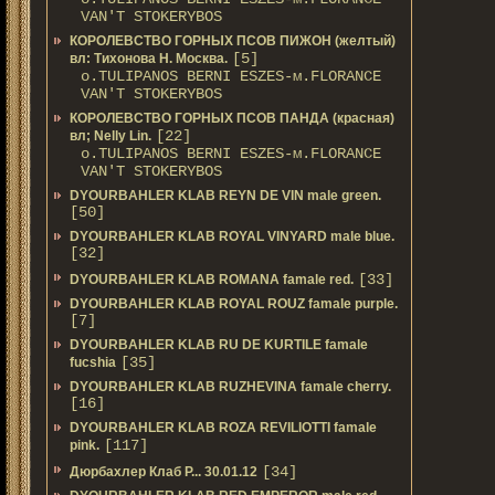
VAN'T STOKERYBOS
КОРОЛЕВСТВО ГОРНЫХ ПСОВ ПИЖОН (желтый)
[5]
вл: Тихонова Н. Москва.
о.TULIPANOS BERNI ESZES-м.FLORANCE
VAN'T STOKERYBOS
КОРОЛЕВСТВО ГОРНЫХ ПСОВ ПАНДА (красная)
[22]
вл; Nelly Lin.
о.TULIPANOS BERNI ESZES-м.FLORANCE
VAN'T STOKERYBOS
DYOURBAHLER KLAB REYN DE VIN male green.
[50]
DYOURBAHLER KLAB ROYAL VINYARD male blue.
[32]
[33]
DYOURBAHLER KLAB ROMANA famale red.
DYOURBAHLER KLAB ROYAL ROUZ famale purple.
[7]
DYOURBAHLER KLAB RU DE KURTILE famale
[35]
fucshia
DYOURBAHLER KLAB RUZHEVINA famale cherry.
[16]
DYOURBAHLER KLAB ROZA REVILIOTTI famale
[117]
pink.
[34]
Дюрбахлер Клаб Р... 30.01.12