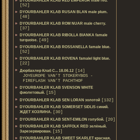
DYOURBAHLER KLAB RED EMPEROR male red.
[52]
DYOURBAHLER KLAB RUSAN BLAN male plum.
[48]
DYOURBAHLER KLAB ROM NUAR male cherry.
[37]
DYOURBAHLER KLAB RIBOLLA BIANKA famale
[49]
turquoise.
DYOURBAHLER KLAB ROSSANELLA famale blue.
[52]
DYOURBAHLER KLAB ROVENA famalel light blue.
[22]
[14]
Дюрбахлер Клаб C... 18.06.12
JOYEUROPE VAN'T STOKERYBOS -
FIREFLASH VAN'T PACHTHOF
DYOURBAHLER KLAB SVENSON WHITE
[15]
фиолетовый.
[132]
DYOURBAHLER KLAB SEN LORAN золотой
DYOURBAHLER KLAB SOMERSET SIDLIS синий.
[30]
ЖДЕТ ХОЗЯИНА.
[20]
DYOURBAHLER KLAB SENT-EMILON голубой.
DYOURBAHLER KLAB SAFFOLK RED зелёный.
[15]
Зарезервирован.
DYOURBAHLER KLAB SWEET SKARLET красная.