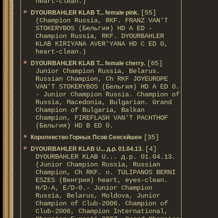
heart-clean.)
[55]
DYOURBAHLER KLAB T... female pink.
(Champion Russia, RKF. FRANZ VAN'T
STOKERYBOS (Бельгия) HD А ED -
Champion Russia, RKF. DYOURBAHLER
KLAB KIRIYANA AVER'YANA HD С ED 0,
heart-clean.)
[65]
DYOURBAHLER KLAB T... female cherry.
Junior Champion Russia, Belarus.
Russian Champion, Ch RKF JOYEUROPE
VAN'T STOKERYBOS (Бельгия) HD А ED 0.
- Junior Champion Russia. Champion of
Russia, Macedonia, Bulgarian. Grand
Champion of Bulgaria, Balkan
Champion, FIREFLASH VAN'T PACHTHOF
(Бельгия) HD B ED 0.
[35]
Королевство Горных Псов Сенсейшен
[4]
DYOURBAHLER KLAB U... д.р. 01.04.13.
DYOURBAHLER KLAB U... д.р. 01.04.13.
(Junior Champion Russia, Russian
Champion, Ch RKF. о. TULIPANOS BERNI
ESZES (Венгрия) heart, eyes-clean.
H/D-A, E/D-0.- Junior Champion
Russia, Belarus, Moldova, Junior
Champion of Club-2006. Champion of
Club-2006, Champion International,