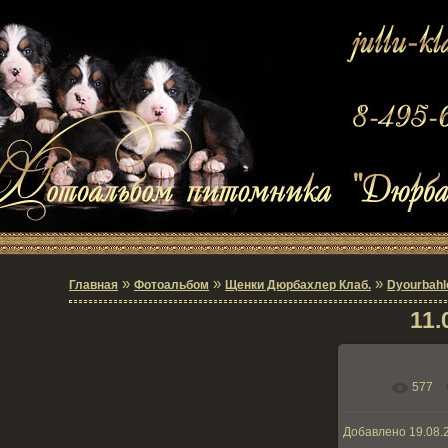
»
»
»
Главная
Фотоальбом
Щенки Дюрбахлер Клаб.
Dyourbahle
11.
577
В реально
Добавлено
19.08.
15