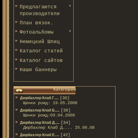
Предлагаются
производители
План вязок.
Фотоальбомы
Немецкий Шпиц
Каталог статей
Каталог сайтов
Наши баннеры
Категории
[30]
Дюрбахлер Клаб Г.....
Щенки рожд: 19.05.2008
[38]
Дюрбахлер Клаб Б.....
Щенки рожд:03.04.2008
[34]
Дюрбахлер Клаб Д.....
Дюрбахлер Клаб Д.... 25.06.08
[42]
Дюрбахлер Клаб Е.....