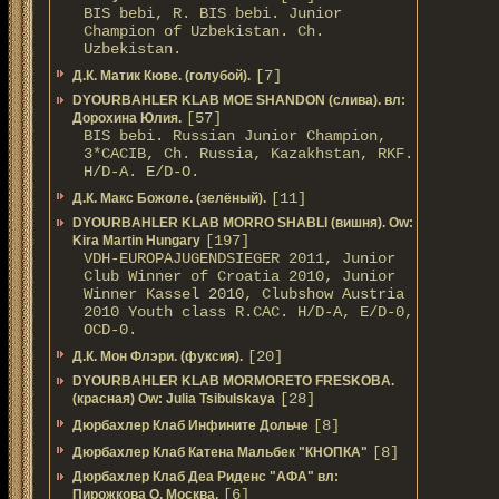
BIS bebi, R. BIS bebi. Junior
Champion of Uzbekistan. Ch.
Uzbekistan.
[7]
Д.К. Матик Кюве. (голубой).
DYOURBAHLER KLAB MOE SHANDON (слива). вл:
[57]
Дорохина Юлия.
BIS bebi. Russian Junior Champion,
3*САСIB, Ch. Russia, Kazakhstan, RKF.
Н/D-A. E/D-O.
[11]
Д.К. Макс Божоле. (зелёный).
DYOURBAHLER KLAB MORRO SHABLI (вишня). Ow:
[197]
Kira Martin Hungary
VDH-EUROPAJUGENDSIEGER 2011, Junior
Club Winner of Croatia 2010, Junior
Winner Kassel 2010, Clubshow Austria
2010 Youth class R.CAC. Н/D-A, E/D-0,
OCD-0.
[20]
Д.К. Мон Флэри. (фуксия).
DYOURBAHLER KLAB MORMORETO FRESKOBA.
[28]
(красная) Ow: Julia Tsibulskaya
[8]
Дюрбахлер Клаб Инфините Дольче
[8]
Дюрбахлер Клаб Катена Мальбек "КНОПКА"
Дюрбахлер Клаб Деа Риденс "АФА" вл:
[6]
Пирожкова О. Москва.