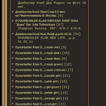
Дюрбахлер Клаб Деа Риденс на фото 16
мес.
Дюрбахлер Клаб Лаки Стар 6.5 мес.
[9]
вл:Черепенникова И. Москва.
DYOURBAHLER KLAB KIRIYANA AVER'YANA
[87]
"Дора" Ow: Julia Tsibulskaya
Champion Russia, RKF. H/D-С E/D-0.
[54]
Дюрбахлер Клаб Нью Лайф д.р.01.02.11.
DYOURBAHLER KLAB NEW LIFE. д.р.
01.02.11
[3]
Dyourbahler Klab O....( male red )
[15]
Dyourbahler Klab O....( male pink )
[6]
Dyourbahler Klab O....( male blue)
[12]
Dyourbahler Klab O....( male green )
[7]
Dyourbahler Klab O....( male crimson )
[21]
Dyourbahler Klab O....( purple girl )
[13]
Dyourbahler Klab O....( pink girl )
[21]
Dyourbahler Klab O....( girl green )
[13]
Dyourbahler Klab O....(white girl )
[3]
Dyourbahler Klab O....(orange girl )
[17]
Dyourbahler Klab O....( red girl )