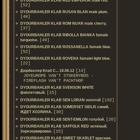
DYOURBAHLER KLAB RED EMPEROR male red.
[52]
DYOURBAHLER KLAB RUSAN BLAN male plum.
[48]
DYOURBAHLER KLAB ROM NUAR male cherry.
[37]
DYOURBAHLER KLAB RIBOLLA BIANKA famale
[49]
turquoise.
DYOURBAHLER KLAB ROSSANELLA famale blue.
[52]
DYOURBAHLER KLAB ROVENA famalel light blue.
[22]
[14]
Дюрбахлер Клаб C... 18.06.12
JOYEUROPE VAN'T STOKERYBOS -
FIREFLASH VAN'T PACHTHOF
DYOURBAHLER KLAB SVENSON WHITE
[15]
фиолетовый.
[132]
DYOURBAHLER KLAB SEN LORAN золотой
DYOURBAHLER KLAB SOMERSET SIDLIS синий.
[30]
ЖДЕТ ХОЗЯИНА.
[20]
DYOURBAHLER KLAB SENT-EMILON голубой.
DYOURBAHLER KLAB SAFFOLK RED зелёный.
[15]
Зарезервирован.
DYOURBAHLER KLAB SWEET SKARLET красная.