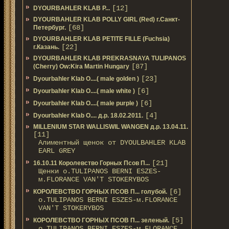
[12]
DYOURBAHLER KLAB P...
DYOURBAHLER KLAB POLLY GIRL (Red) г.Санкт-
[68]
Петербург.
DYOURBAHLER KLAB PETITE FILLE (Fuchsia)
[22]
г.Казань.
DYOURBAHLER KLAB PREKRASNAYA TULIPANOS
[87]
(Cherry) Ow:Kira Martin Hungary
[23]
Dyourbahler Klab O....( male golden )
[6]
Dyourbahler Klab O....( male white )
[6]
Dyourbahler Klab O....( male purple )
[4]
Dyourbahler Klab O.... д.р. 18.02.2011.
MILLENIUM STAR WALLISWIL WANGEN д.р. 13.04.11.
[11]
Алиментный щенок от DYOULBAHLER KLAB
EARL GREY
[21]
16.10.11 Королевство Горных Псов П...
Щенки о.TULIPANOS BERNI ESZES-
м.FLORANCE VAN'T STOKERYBOS
[6]
КОРОЛЕВСТВО ГОРНЫХ ПСОВ П... голубой.
о.TULIPANOS BERNI ESZES-м.FLORANCE
VAN'T STOKERYBOS
[5]
КОРОЛЕВСТВО ГОРНЫХ ПСОВ П... зеленый.
о.TULIPANOS BERNI ESZES-м.FLORANCE