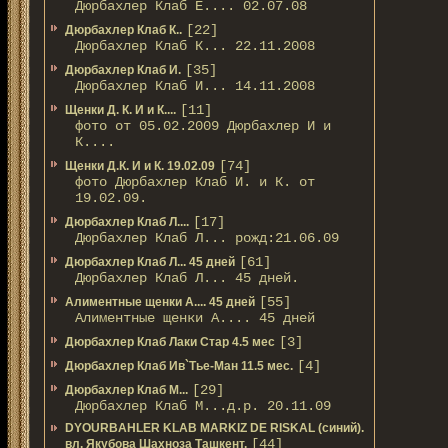
Дюрбахлер Клаб Е.... 02.07.08
[22]
Дюрбахлер Клаб К..
Дюрбахлер Клаб К... 22.11.2008
[35]
Дюрбахлер Клаб И.
Дюрбахлер Клаб И... 14.11.2008
[11]
Щенки Д. К. И и К....
фото от 05.02.2009 Дюрбахлер И и
К....
[74]
Щенки Д.К. И и К. 19.02.09
фото Дюрбахлер Клаб И. и К. от
19.02.09.
[17]
Дюрбахлер Клаб Л....
Дюрбахлер Клаб Л... рожд:21.06.09
[61]
Дюрбахлер Клаб Л... 45 дней
Дюрбахлер Клаб Л... 45 дней.
[55]
Алиментные щенки А.... 45 дней
Алиментные щенки А.... 45 дней
[3]
Дюрбахлер Клаб Лаки Стар 4.5 мес
[4]
Дюрбахлер Клаб Ив`Тье-Ман 11.5 мес.
[29]
Дюрбахлер Клаб М...
Дюрбахлер Клаб М...д.р. 20.11.09
DYOURBAHLER KLAB MARKIZ DE RISKAL (синий).
[44]
вл. Якубова Шахноза Ташкент.