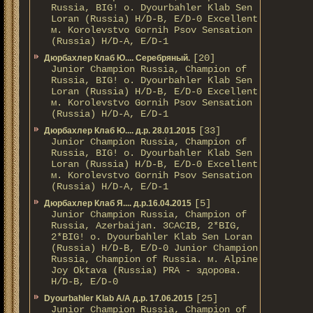
Russia, BIG! о. Dyourbahler Klab Sen
Loran (Russia) H/D-B, E/D-0 Excellent
м. Korolevstvo Gornih Psov Sensation
(Russia) H/D-A, E/D-1
[20]
Дюрбахлер Клаб Ю.... Серебряный.
Junior Champion Russia, Champion of
Russia, BIG! о. Dyourbahler Klab Sen
Loran (Russia) H/D-B, E/D-0 Excellent
м. Korolevstvo Gornih Psov Sensation
(Russia) H/D-A, E/D-1
[33]
Дюрбахлер Клаб Ю.... д.р. 28.01.2015
Junior Champion Russia, Champion of
Russia, BIG! о. Dyourbahler Klab Sen
Loran (Russia) H/D-B, E/D-0 Excellent
м. Korolevstvo Gornih Psov Sensation
(Russia) H/D-A, E/D-1
[5]
Дюрбахлер Клаб Я.... д.р.16.04.2015
Junior Champion Russia, Champion of
Russia, Azerbaijan. 3CACIB, 2*BIG,
2*BIG! о. Dyourbahler Klab Sen Loran
(Russia) H/D-B, E/D-0 Junior Champion
Russia, Champion of Russia. м. Alpine
Joy Oktava (Russia) PRA - здорова.
H/D-B, E/D-0
[25]
Dyourbahler Klab A/А д.р. 17.06.2015
Junior Champion Russia, Champion of