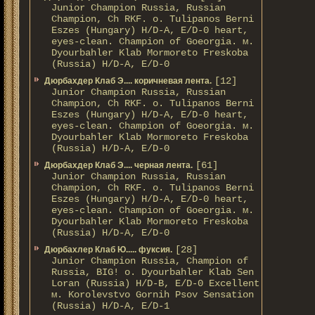
Junior Champion Russia, Russian
Champion, Ch RKF. о. Tulipanos Berni
Eszes (Hungary) H/D-A, E/D-0 heart,
eyes-clean. Champion of Gоeorgia. м.
Dyourbahler Klab Mormoreto Freskoba
(Russia) H/D-А, E/D-0
[12]
Дюрбахдер Клаб Э.... коричневая лента.
Junior Champion Russia, Russian
Champion, Ch RKF. о. Tulipanos Berni
Eszes (Hungary) H/D-A, E/D-0 heart,
eyes-clean. Champion of Gоeorgia. м.
Dyourbahler Klab Mormoreto Freskoba
(Russia) H/D-А, E/D-0
[61]
Дюрбахдер Клаб Э.... черная лента.
Junior Champion Russia, Russian
Champion, Ch RKF. о. Tulipanos Berni
Eszes (Hungary) H/D-A, E/D-0 heart,
eyes-clean. Champion of Gоeorgia. м.
Dyourbahler Klab Mormoreto Freskoba
(Russia) H/D-А, E/D-0
[28]
Дюрбахлер Клаб Ю..... фуксия.
Junior Champion Russia, Champion of
Russia, BIG! о. Dyourbahler Klab Sen
Loran (Russia) H/D-B, E/D-0 Excellent
м. Korolevstvo Gornih Psov Sensation
(Russia) H/D-A, E/D-1