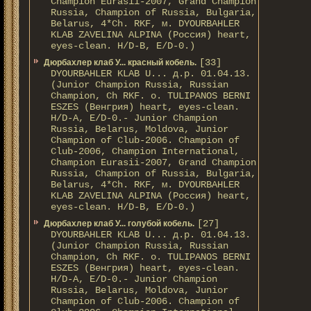
Champion Eurasii-2007, Grand Champion
Russia, Champion of Russia, Bulgaria,
Belarus, 4*Ch. RKF, м. DYOURBAHLER
KLAB ZAVELINA ALPINA (Россия) heart,
eyes-clean. H/D-В, E/D-0.)
[33]
Дюрбахлер клаб У... красный кобель.
DYOURBAHLER KLAB U... д.р. 01.04.13.
(Junior Champion Russia, Russian
Champion, Ch RKF. о. TULIPANOS BERNI
ESZES (Венгрия) heart, eyes-clean.
H/D-A, E/D-0.- Junior Champion
Russia, Belarus, Moldova, Junior
Champion of Club-2006. Champion of
Club-2006, Champion International,
Champion Eurasii-2007, Grand Champion
Russia, Champion of Russia, Bulgaria,
Belarus, 4*Ch. RKF, м. DYOURBAHLER
KLAB ZAVELINA ALPINA (Россия) heart,
eyes-clean. H/D-В, E/D-0.)
[27]
Дюрбахлер клаб У... голубой кобель.
DYOURBAHLER KLAB U... д.р. 01.04.13.
(Junior Champion Russia, Russian
Champion, Ch RKF. о. TULIPANOS BERNI
ESZES (Венгрия) heart, eyes-clean.
H/D-A, E/D-0.- Junior Champion
Russia, Belarus, Moldova, Junior
Champion of Club-2006. Champion of