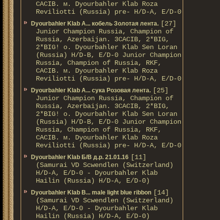
CACIB. м. Dyourbahler Klab Roza
Reviliotti (Russia) pre- H/D-A, E/D-0
[27]
Dyourbahler Klab A... кобель Золотая лента.
Junior Champion Russia, Champion of
Russia, Azerbaijan. 3CACIB, 2*BIG,
2*BIG! о. Dyourbahler Klab Sen Loran
(Russia) H/D-B, E/D-0 Junior Champion
Russia, Champion of Russia, RKF,
CACIB. м. Dyourbahler Klab Roza
Reviliotti (Russia) pre- H/D-A, E/D-0
[25]
Dyourbahler Klab A... сука Розовая лента.
Junior Champion Russia, Champion of
Russia, Azerbaijan. 3CACIB, 2*BIG,
2*BIG! о. Dyourbahler Klab Sen Loran
(Russia) H/D-B, E/D-0 Junior Champion
Russia, Champion of Russia, RKF,
CACIB. м. Dyourbahler Klab Roza
Reviliotti (Russia) pre- H/D-A, E/D-0
[11]
Dyourbahler Klab Б/B д.р. 21.01.16
(Samurai VD Scwendlen (Switzerland)
H/D-A, E/D-0 - Dyourbahler Klab
Hailin (Russia) H/D-A, E/D-0)
[14]
Dyourbahler Klab B... male light blue ribbon
(Samurai VD Scwendlen (Switzerland)
H/D-A, E/D-0 - Dyourbahler Klab
Hailin (Russia) H/D-A, E/D-0)