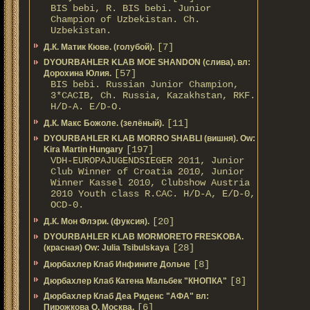
BIS bebi, R. BIS bebi. Junior
Champion of Uzbekistan. Ch.
Uzbekistan.
[7]
Д.К. Матик Кюве. (голубой).
DYOURBAHLER KLAB MOE SHANDON (слива). вл:
[57]
Дорохина Юлия.
BIS bebi. Russian Junior Champion,
3*САСIB, Ch. Russia, Kazakhstan, RKF.
Н/D-A. E/D-O.
[11]
Д.К. Макс Божоле. (зелёный).
DYOURBAHLER KLAB MORRO SHABLI (вишня). Ow:
[197]
Kira Martin Hungary
VDH-EUROPAJUGENDSIEGER 2011, Junior
Club Winner of Croatia 2010, Junior
Winner Kassel 2010, Clubshow Austria
2010 Youth class R.CAC. Н/D-A, E/D-0,
OCD-0.
[20]
Д.К. Мон Флэри. (фуксия).
DYOURBAHLER KLAB MORMORETO FRESKOBA.
[28]
(красная) Ow: Julia Tsibulskaya
[8]
Дюрбахлер Клаб Инфините Дольче
[8]
Дюрбахлер Клаб Катена Мальбек "КНОПКА"
Дюрбахлер Клаб Деа Риденс "АФА" вл:
[6]
Пирожкова О. Москва.