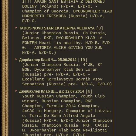
I!!! APASH SANT ESTIVIA Z DEIKOWEJ
DOLINY (Poland) H/D-A, E/D-0. -
Champion of Georgia. DYOURBAHLER KLAB
MORMORETO FRESKOBA (Russia) H/D-A,
E/D-0.
[8]
TADOS NOVO STAR EKATERINA VELIKAYA
(Junior Champion Russia, Ch.Russia,
Belarus, RKF, DYOURBAHLER KLAB LA
FONTEN Heart -is healthy. H/D-В, E/D-
0. - ASTORIA ALIKE GIVING YOU SUN
H/D-А, E/D-0.)
[19]
Дюрбахлер Клаб Ч.... 05.06.2014
(Junior Champion Russia, 4*JB, 3*
BOB. Dyourbahler Klab Sen Loran
(Russia) pre- H/D-A, E/D-0 -
Excellent Korolevstvo Gornih Psov
Sensation (Russia) pre- H/D-A, E/D-0)
[6]
Дюрбахлер Клаб Ш.... д.р 12.07.2014
Youth Russian Champion, Youth Club
winner, Russian Champion, RKF
Champion, Eurasia 2014 Champion,
4xCAC in Hungary, Champion of Latvia.
о. Terra De Bern Alfred Angelo
(Russia) H/D-A, E/D-0 Junior Champion
Russia, Champion Russia, RKF, CACIB.
м. Dyourbahler Klab Roza Reviliotti
(Russia) pre- H/D-A, E/D-0