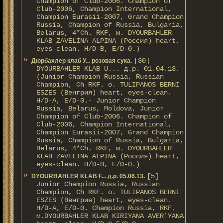
Champion of Club-2006. Champion of
Club-2006, Champion International,
Champion Eurasii-2007, Grand Champion
Russia, Champion of Russia, Bulgaria,
Belarus, 4*Ch. RKF, м. DYOURBAHLER
KLAB ZAVELINA ALPINA (Россия) heart,
eyes-clean. H/D-В, E/D-0.)
[30]
Дюрбахлер клаб У... розовая сука.
DYOURBAHLER KLAB U... д.р. 01.04.13.
(Junior Champion Russia, Russian
Champion, Ch RKF. о. TULIPANOS BERNI
ESZES (Венгрия) heart, eyes-clean.
H/D-A, E/D-0.- Junior Champion
Russia, Belarus, Moldova, Junior
Champion of Club-2006. Champion of
Club-2006, Champion International,
Champion Eurasii-2007, Grand Champion
Russia, Champion of Russia, Bulgaria,
Belarus, 4*Ch. RKF, м. DYOURBAHLER
KLAB ZAVELINA ALPINA (Россия) heart,
eyes-clean. H/D-В, E/D-0.)
[5]
DYOURBAHLER KLAB F... д.р. 05.06.13.
Junior Champion Russia, Russian
Champion, Ch RKF. о. TULIPANOS BERNI
ESZES (Венгрия) heart, eyes-clean.
H/D-A, E/D-0. Champion Russia, RKF.
м.DYOURBAHLER KLAB KIRIYANA AVER'YANA