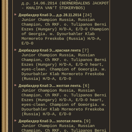
д.р. 14.06.2014 (BERNERDALENS JACKPOT
- KHALIFA VAN'T STOKERYBOS)
[24]
Дюрбахдер Клаб Э.... д.р. 28.11.2014
Junior Champion Russia, Russian
Champion, Ch RKF. о. Tulipanos Berni
Eszes (Hungary) H/D-A, E/D-0 Champion
of Georgia. м. Dyourbahler Klab
Mormoreto Freskoba (Russia) H/D-A,
E/D-0
[7]
Дюрбахдер Клаб Э....красная лента
Junior Champion Russia, Russian
Champion, Ch RKF. о. Tulipanos Berni
Eszes (Hungary) H/D-A, E/D-0 heart,
eyes-clean. Champion of Gоeorgia. м.
Dyourbahler Klab Mormoreto Freskoba
(Russia) H/D-А, E/D-0
[6]
Дюрбахдер Клаб Э.... желтая лента.
Junior Champion Russia, Russian
Champion, Ch RKF. о. Tulipanos Berni
Eszes (Hungary) H/D-A, E/D-0 heart,
eyes-clean. Champion of Gоeorgia. м.
Dyourbahler Klab Mormoreto Freskoba
(Russia) H/D-А, E/D-0
[9]
Дюрбахдер Клаб Э.... золотая лента.
Junior Champion Russia, Russian
Champion, Ch RKF. о. Tulipanos Berni