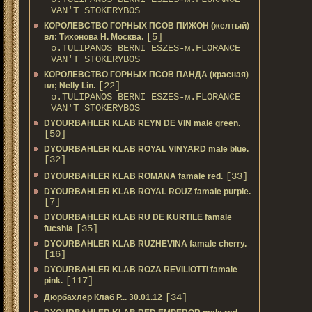
VAN'T STOKERYBOS
КОРОЛЕВСТВО ГОРНЫХ ПСОВ ПИЖОН (желтый)
[5]
вл: Тихонова Н. Москва.
о.TULIPANOS BERNI ESZES-м.FLORANCE
VAN'T STOKERYBOS
КОРОЛЕВСТВО ГОРНЫХ ПСОВ ПАНДА (красная)
[22]
вл; Nelly Lin.
о.TULIPANOS BERNI ESZES-м.FLORANCE
VAN'T STOKERYBOS
DYOURBAHLER KLAB REYN DE VIN male green.
[50]
DYOURBAHLER KLAB ROYAL VINYARD male blue.
[32]
[33]
DYOURBAHLER KLAB ROMANA famale red.
DYOURBAHLER KLAB ROYAL ROUZ famale purple.
[7]
DYOURBAHLER KLAB RU DE KURTILE famale
[35]
fucshia
DYOURBAHLER KLAB RUZHEVINA famale cherry.
[16]
DYOURBAHLER KLAB ROZA REVILIOTTI famale
[117]
pink.
[34]
Дюрбахлер Клаб Р... 30.01.12