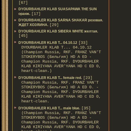
[67]
DYOURBAHLER KLAB SUASAPAWA THE SUN
[17]
оранж.
DYOURBAHLER KLAB SARNA SHAKAR розовая.
[29]
ЖДЕТ ХОЗЯИНА.
DYOURBAHLER KLAB SIBERA WHITE желтая.
[45]
[33]
DYOURBAHLER KLAB T... 04.10.12
DYOURBAHLER KLAB T... 04.10.12
(Champion Russia, RKF. FRANZ VAN'T
STOKERYBOS (Бельгия) HD А ED -
Champion Russia, RKF. DYOURBAHLER
KLAB KIRIYANA AVER'YANA HD С ED 0,
heart-clean.)
[23]
DYOURBAHLER KLAB T... female red.
Champion Russia, RKF. FRANZ VAN'T
STOKERYBOS (Бельгия) HD А ED 0. -
Champion Russia, RKF. DYOURBAHLER
KLAB KIRIYANA AVER'YANA HD С ED 0,
heart-clean.
[35]
DYOURBAHLER KLAB T... male blue.
(Champion Russia, RKF. FRANZ VAN'T
STOKERYBOS (Бельгия) HD А ED -
Champion Russia, RKF. DYOURBAHLER
KLAB KIRIYANA AVER'YANA HD С ED 0,