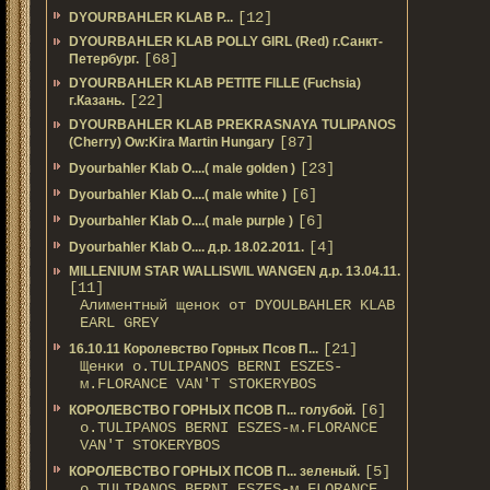
[12]
DYOURBAHLER KLAB P...
DYOURBAHLER KLAB POLLY GIRL (Red) г.Санкт-
[68]
Петербург.
DYOURBAHLER KLAB PETITE FILLE (Fuchsia)
[22]
г.Казань.
DYOURBAHLER KLAB PREKRASNAYA TULIPANOS
[87]
(Cherry) Ow:Kira Martin Hungary
[23]
Dyourbahler Klab O....( male golden )
[6]
Dyourbahler Klab O....( male white )
[6]
Dyourbahler Klab O....( male purple )
[4]
Dyourbahler Klab O.... д.р. 18.02.2011.
MILLENIUM STAR WALLISWIL WANGEN д.р. 13.04.11.
[11]
Алиментный щенок от DYOULBAHLER KLAB
EARL GREY
[21]
16.10.11 Королевство Горных Псов П...
Щенки о.TULIPANOS BERNI ESZES-
м.FLORANCE VAN'T STOKERYBOS
[6]
КОРОЛЕВСТВО ГОРНЫХ ПСОВ П... голубой.
о.TULIPANOS BERNI ESZES-м.FLORANCE
VAN'T STOKERYBOS
[5]
КОРОЛЕВСТВО ГОРНЫХ ПСОВ П... зеленый.
о.TULIPANOS BERNI ESZES-м.FLORANCE