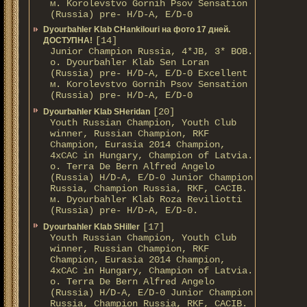
м. Korolevstvo Gornih Psov Sensation
(Russia) pre- H/D-A, E/D-0
Dyourbahler Klab CHankilouri на фото 17 дней.
[14]
ДОСТУПНА!
Junior Champion Russia, 4*JB, 3* BOB.
о. Dyourbahler Klab Sen Loran
(Russia) pre- H/D-A, E/D-0 Excellent
м. Korolevstvo Gornih Psov Sensation
(Russia) pre- H/D-A, E/D-0
[20]
Dyourbahler Klab SHeridan
Youth Russian Champion, Youth Club
winner, Russian Champion, RKF
Champion, Eurasia 2014 Champion,
4xCAC in Hungary, Champion of Latvia.
о. Terra De Bern Alfred Angelo
(Russia) H/D-A, E/D-0 Junior Champion
Russia, Champion Russia, RKF, CACIB.
м. Dyourbahler Klab Roza Reviliotti
(Russia) pre- H/D-A, E/D-0.
[17]
Dyourbahler Klab SHiller
Youth Russian Champion, Youth Club
winner, Russian Champion, RKF
Champion, Eurasia 2014 Champion,
4xCAC in Hungary, Champion of Latvia.
о. Terra De Bern Alfred Angelo
(Russia) H/D-A, E/D-0 Junior Champion
Russia, Champion Russia, RKF, CACIB.