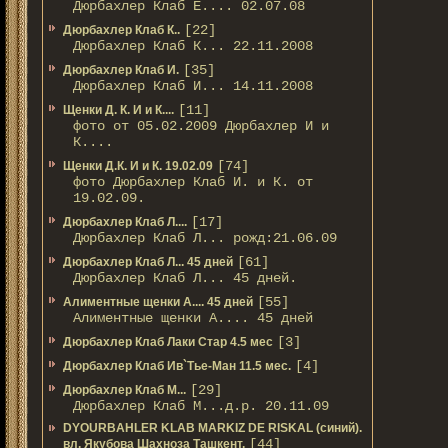
Дюрбахлер Клаб Е.... 02.07.08
[22]
Дюрбахлер Клаб К..
Дюрбахлер Клаб К... 22.11.2008
[35]
Дюрбахлер Клаб И.
Дюрбахлер Клаб И... 14.11.2008
[11]
Щенки Д. К. И и К....
фото от 05.02.2009 Дюрбахлер И и
К....
[74]
Щенки Д.К. И и К. 19.02.09
фото Дюрбахлер Клаб И. и К. от
19.02.09.
[17]
Дюрбахлер Клаб Л....
Дюрбахлер Клаб Л... рожд:21.06.09
[61]
Дюрбахлер Клаб Л... 45 дней
Дюрбахлер Клаб Л... 45 дней.
[55]
Алиментные щенки А.... 45 дней
Алиментные щенки А.... 45 дней
[3]
Дюрбахлер Клаб Лаки Стар 4.5 мес
[4]
Дюрбахлер Клаб Ив`Тье-Ман 11.5 мес.
[29]
Дюрбахлер Клаб М...
Дюрбахлер Клаб М...д.р. 20.11.09
DYOURBAHLER KLAB MARKIZ DE RISKAL (синий).
[44]
вл. Якубова Шахноза Ташкент.