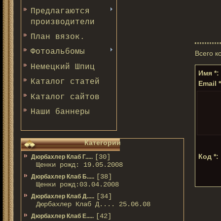
Предлагаются
производители
План вязок.
Фотоальбомы
Всего к
Немецкий Шпиц
Имя *:
Каталог статей
Email *
Каталог сайтов
Наши баннеры
Категории
Код *:
[30]
Дюрбахлер Клаб Г.....
Щенки рожд: 19.05.2008
[38]
Дюрбахлер Клаб Б.....
Щенки рожд:03.04.2008
[34]
Дюрбахлер Клаб Д.....
Дюрбахлер Клаб Д.... 25.06.08
[42]
Дюрбахлер Клаб Е.....