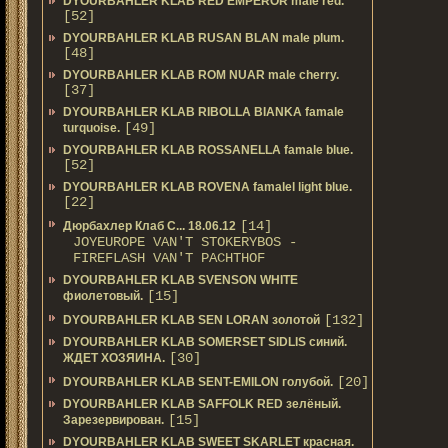
DYOURBAHLER KLAB RED EMPEROR male red.
[52]
DYOURBAHLER KLAB RUSAN BLAN male plum.
[48]
DYOURBAHLER KLAB ROM NUAR male cherry.
[37]
DYOURBAHLER KLAB RIBOLLA BIANKA famale
[49]
turquoise.
DYOURBAHLER KLAB ROSSANELLA famale blue.
[52]
DYOURBAHLER KLAB ROVENA famalel light blue.
[22]
[14]
Дюрбахлер Клаб C... 18.06.12
JOYEUROPE VAN'T STOKERYBOS -
FIREFLASH VAN'T PACHTHOF
DYOURBAHLER KLAB SVENSON WHITE
[15]
фиолетовый.
[132]
DYOURBAHLER KLAB SEN LORAN золотой
DYOURBAHLER KLAB SOMERSET SIDLIS синий.
[30]
ЖДЕТ ХОЗЯИНА.
[20]
DYOURBAHLER KLAB SENT-EMILON голубой.
DYOURBAHLER KLAB SAFFOLK RED зелёный.
[15]
Зарезервирован.
DYOURBAHLER KLAB SWEET SKARLET красная.