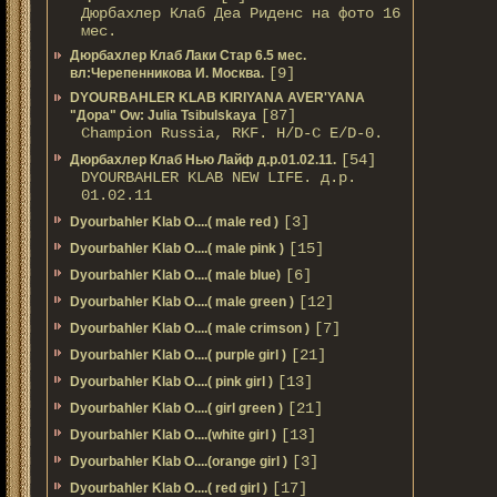
Дюрбахлер Клаб Деа Риденс на фото 16
мес.
Дюрбахлер Клаб Лаки Стар 6.5 мес.
[9]
вл:Черепенникова И. Москва.
DYOURBAHLER KLAB KIRIYANA AVER'YANA
[87]
"Дора" Ow: Julia Tsibulskaya
Champion Russia, RKF. H/D-С E/D-0.
[54]
Дюрбахлер Клаб Нью Лайф д.р.01.02.11.
DYOURBAHLER KLAB NEW LIFE. д.р.
01.02.11
[3]
Dyourbahler Klab O....( male red )
[15]
Dyourbahler Klab O....( male pink )
[6]
Dyourbahler Klab O....( male blue)
[12]
Dyourbahler Klab O....( male green )
[7]
Dyourbahler Klab O....( male crimson )
[21]
Dyourbahler Klab O....( purple girl )
[13]
Dyourbahler Klab O....( pink girl )
[21]
Dyourbahler Klab O....( girl green )
[13]
Dyourbahler Klab O....(white girl )
[3]
Dyourbahler Klab O....(orange girl )
[17]
Dyourbahler Klab O....( red girl )