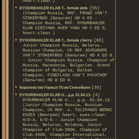
heart-clean.)
[55]
DYOURBAHLER KLAB T... female pink.
(Champion Russia, RKF. FRANZ VAN'T
STOKERYBOS (Бельгия) HD А ED -
Champion Russia, RKF. DYOURBAHLER
KLAB KIRIYANA AVER'YANA HD С ED 0,
heart-clean.)
[65]
DYOURBAHLER KLAB T... female cherry.
Junior Champion Russia, Belarus.
Russian Champion, Ch RKF JOYEUROPE
VAN'T STOKERYBOS (Бельгия) HD А ED 0.
- Junior Champion Russia. Champion of
Russia, Macedonia, Bulgarian. Grand
Champion of Bulgaria, Balkan
Champion, FIREFLASH VAN'T PACHTHOF
(Бельгия) HD B ED 0.
[35]
Королевство Горных Псов Сенсейшен
[4]
DYOURBAHLER KLAB U... д.р. 01.04.13.
DYOURBAHLER KLAB U... д.р. 01.04.13.
(Junior Champion Russia, Russian
Champion, Ch RKF. о. TULIPANOS BERNI
ESZES (Венгрия) heart, eyes-clean.
H/D-A, E/D-0.- Junior Champion
Russia, Belarus, Moldova, Junior
Champion of Club-2006. Champion of
Club-2006, Champion International,