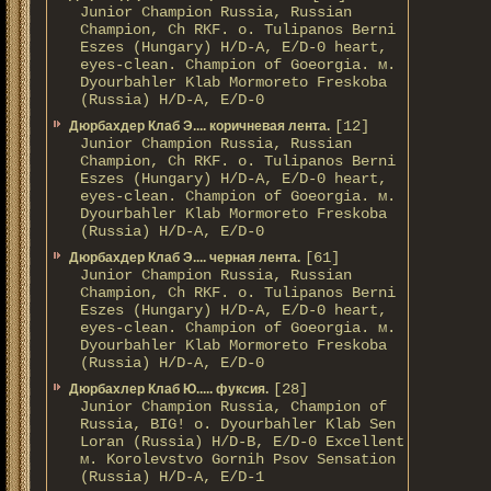
Junior Champion Russia, Russian
Champion, Ch RKF. о. Tulipanos Berni
Eszes (Hungary) H/D-A, E/D-0 heart,
eyes-clean. Champion of Gоeorgia. м.
Dyourbahler Klab Mormoreto Freskoba
(Russia) H/D-А, E/D-0
[12]
Дюрбахдер Клаб Э.... коричневая лента.
Junior Champion Russia, Russian
Champion, Ch RKF. о. Tulipanos Berni
Eszes (Hungary) H/D-A, E/D-0 heart,
eyes-clean. Champion of Gоeorgia. м.
Dyourbahler Klab Mormoreto Freskoba
(Russia) H/D-А, E/D-0
[61]
Дюрбахдер Клаб Э.... черная лента.
Junior Champion Russia, Russian
Champion, Ch RKF. о. Tulipanos Berni
Eszes (Hungary) H/D-A, E/D-0 heart,
eyes-clean. Champion of Gоeorgia. м.
Dyourbahler Klab Mormoreto Freskoba
(Russia) H/D-А, E/D-0
[28]
Дюрбахлер Клаб Ю..... фуксия.
Junior Champion Russia, Champion of
Russia, BIG! о. Dyourbahler Klab Sen
Loran (Russia) H/D-B, E/D-0 Excellent
м. Korolevstvo Gornih Psov Sensation
(Russia) H/D-A, E/D-1