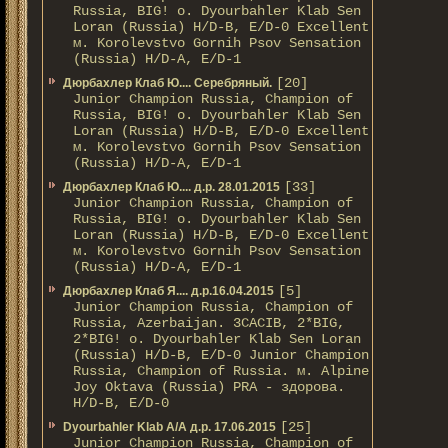
Russia, BIG! о. Dyourbahler Klab Sen
Loran (Russia) H/D-B, E/D-0 Excellent
м. Korolevstvo Gornih Psov Sensation
(Russia) H/D-A, E/D-1
[20]
Дюрбахлер Клаб Ю.... Серебряный.
Junior Champion Russia, Champion of
Russia, BIG! о. Dyourbahler Klab Sen
Loran (Russia) H/D-B, E/D-0 Excellent
м. Korolevstvo Gornih Psov Sensation
(Russia) H/D-A, E/D-1
[33]
Дюрбахлер Клаб Ю.... д.р. 28.01.2015
Junior Champion Russia, Champion of
Russia, BIG! о. Dyourbahler Klab Sen
Loran (Russia) H/D-B, E/D-0 Excellent
м. Korolevstvo Gornih Psov Sensation
(Russia) H/D-A, E/D-1
[5]
Дюрбахлер Клаб Я.... д.р.16.04.2015
Junior Champion Russia, Champion of
Russia, Azerbaijan. 3CACIB, 2*BIG,
2*BIG! о. Dyourbahler Klab Sen Loran
(Russia) H/D-B, E/D-0 Junior Champion
Russia, Champion of Russia. м. Alpine
Joy Oktava (Russia) PRA - здорова.
H/D-B, E/D-0
[25]
Dyourbahler Klab A/А д.р. 17.06.2015
Junior Champion Russia, Champion of