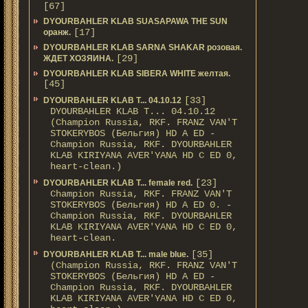
[67]
DYOURBAHLER KLAB SUASAPAWA THE SUN
[17]
оранж.
DYOURBAHLER KLAB SARNA SHAKAR розовая.
[29]
ЖДЕТ ХОЗЯИНА.
DYOURBAHLER KLAB SIBERA WHITE желтая.
[45]
[33]
DYOURBAHLER KLAB T... 04.10.12
DYOURBAHLER KLAB T... 04.10.12
(Champion Russia, RKF. FRANZ VAN'T
STOKERYBOS (Бельгия) HD А ED -
Champion Russia, RKF. DYOURBAHLER
KLAB KIRIYANA AVER'YANA HD С ED 0,
heart-clean.)
[23]
DYOURBAHLER KLAB T... female red.
Champion Russia, RKF. FRANZ VAN'T
STOKERYBOS (Бельгия) HD А ED 0. -
Champion Russia, RKF. DYOURBAHLER
KLAB KIRIYANA AVER'YANA HD С ED 0,
heart-clean.
[35]
DYOURBAHLER KLAB T... male blue.
(Champion Russia, RKF. FRANZ VAN'T
STOKERYBOS (Бельгия) HD А ED -
Champion Russia, RKF. DYOURBAHLER
KLAB KIRIYANA AVER'YANA HD С ED 0,