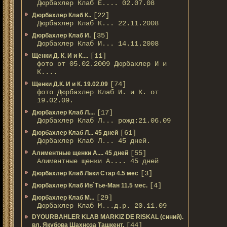
Дюрбахлер Клаб Е.... 02.07.08
[22]
Дюрбахлер Клаб К..
Дюрбахлер Клаб К... 22.11.2008
[35]
Дюрбахлер Клаб И.
Дюрбахлер Клаб И... 14.11.2008
[11]
Щенки Д. К. И и К....
фото от 05.02.2009 Дюрбахлер И и
К....
[74]
Щенки Д.К. И и К. 19.02.09
фото Дюрбахлер Клаб И. и К. от
19.02.09.
[17]
Дюрбахлер Клаб Л....
Дюрбахлер Клаб Л... рожд:21.06.09
[61]
Дюрбахлер Клаб Л... 45 дней
Дюрбахлер Клаб Л... 45 дней.
[55]
Алиментные щенки А.... 45 дней
Алиментные щенки А.... 45 дней
[3]
Дюрбахлер Клаб Лаки Стар 4.5 мес
[4]
Дюрбахлер Клаб Ив`Тье-Ман 11.5 мес.
[29]
Дюрбахлер Клаб М...
Дюрбахлер Клаб М...д.р. 20.11.09
DYOURBAHLER KLAB MARKIZ DE RISKAL (синий).
[44]
вл. Якубова Шахноза Ташкент.