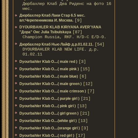
Дюрбахлер Клаб Деа Риденс на фото 16
мес.
Дюрбахлер Клаб Лаки Стар 6.5 мес.
[9]
вл:Черепенникова И. Москва.
DYOURBAHLER KLAB KIRIYANA AVER'YANA
[87]
"Дора" Ow: Julia Tsibulskaya
Champion Russia, RKF. H/D-С E/D-0.
[54]
Дюрбахлер Клаб Нью Лайф д.р.01.02.11.
DYOURBAHLER KLAB NEW LIFE. д.р.
01.02.11
[3]
Dyourbahler Klab O....( male red )
[15]
Dyourbahler Klab O....( male pink )
[6]
Dyourbahler Klab O....( male blue)
[12]
Dyourbahler Klab O....( male green )
[7]
Dyourbahler Klab O....( male crimson )
[21]
Dyourbahler Klab O....( purple girl )
[13]
Dyourbahler Klab O....( pink girl )
[21]
Dyourbahler Klab O....( girl green )
[13]
Dyourbahler Klab O....(white girl )
[3]
Dyourbahler Klab O....(orange girl )
[17]
Dyourbahler Klab O....( red girl )