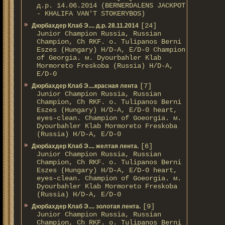
д.р. 14.06.2014 (BERNERDALENS JACKPOT
- KHALIFA VAN'T STOKERYBOS)
[24]
Дюрбахдер Клаб Э.... д.р. 28.11.2014
Junior Champion Russia, Russian
Champion, Ch RKF. о. Tulipanos Berni
Eszes (Hungary) H/D-A, E/D-0 Champion
of Georgia. м. Dyourbahler Klab
Mormoreto Freskoba (Russia) H/D-A,
E/D-0
[7]
Дюрбахдер Клаб Э....красная лента
Junior Champion Russia, Russian
Champion, Ch RKF. о. Tulipanos Berni
Eszes (Hungary) H/D-A, E/D-0 heart,
eyes-clean. Champion of Gоeorgia. м.
Dyourbahler Klab Mormoreto Freskoba
(Russia) H/D-А, E/D-0
[6]
Дюрбахдер Клаб Э.... желтая лента.
Junior Champion Russia, Russian
Champion, Ch RKF. о. Tulipanos Berni
Eszes (Hungary) H/D-A, E/D-0 heart,
eyes-clean. Champion of Gоeorgia. м.
Dyourbahler Klab Mormoreto Freskoba
(Russia) H/D-А, E/D-0
[9]
Дюрбахдер Клаб Э.... золотая лента.
Junior Champion Russia, Russian
Champion, Ch RKF. о. Tulipanos Berni