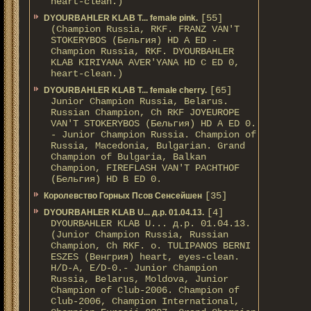
heart-clean.)
[55]
DYOURBAHLER KLAB T... female pink.
(Champion Russia, RKF. FRANZ VAN'T
STOKERYBOS (Бельгия) HD А ED -
Champion Russia, RKF. DYOURBAHLER
KLAB KIRIYANA AVER'YANA HD С ED 0,
heart-clean.)
[65]
DYOURBAHLER KLAB T... female cherry.
Junior Champion Russia, Belarus.
Russian Champion, Ch RKF JOYEUROPE
VAN'T STOKERYBOS (Бельгия) HD А ED 0.
- Junior Champion Russia. Champion of
Russia, Macedonia, Bulgarian. Grand
Champion of Bulgaria, Balkan
Champion, FIREFLASH VAN'T PACHTHOF
(Бельгия) HD B ED 0.
[35]
Королевство Горных Псов Сенсейшен
[4]
DYOURBAHLER KLAB U... д.р. 01.04.13.
DYOURBAHLER KLAB U... д.р. 01.04.13.
(Junior Champion Russia, Russian
Champion, Ch RKF. о. TULIPANOS BERNI
ESZES (Венгрия) heart, eyes-clean.
H/D-A, E/D-0.- Junior Champion
Russia, Belarus, Moldova, Junior
Champion of Club-2006. Champion of
Club-2006, Champion International,