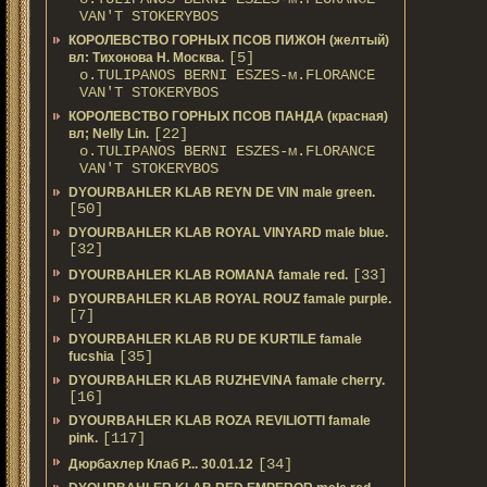
VAN'T STOKERYBOS
КОРОЛЕВСТВО ГОРНЫХ ПСОВ ПИЖОН (желтый)
[5]
вл: Тихонова Н. Москва.
о.TULIPANOS BERNI ESZES-м.FLORANCE
VAN'T STOKERYBOS
КОРОЛЕВСТВО ГОРНЫХ ПСОВ ПАНДА (красная)
[22]
вл; Nelly Lin.
о.TULIPANOS BERNI ESZES-м.FLORANCE
VAN'T STOKERYBOS
DYOURBAHLER KLAB REYN DE VIN male green.
[50]
DYOURBAHLER KLAB ROYAL VINYARD male blue.
[32]
[33]
DYOURBAHLER KLAB ROMANA famale red.
DYOURBAHLER KLAB ROYAL ROUZ famale purple.
[7]
DYOURBAHLER KLAB RU DE KURTILE famale
[35]
fucshia
DYOURBAHLER KLAB RUZHEVINA famale cherry.
[16]
DYOURBAHLER KLAB ROZA REVILIOTTI famale
[117]
pink.
[34]
Дюрбахлер Клаб Р... 30.01.12