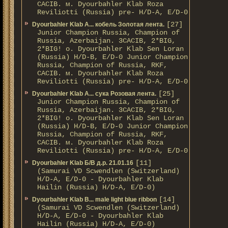
CACIB. м. Dyourbahler Klab Roza
Reviliotti (Russia) pre- H/D-A, E/D-0
[27]
Dyourbahler Klab A... кобель Золотая лента.
Junior Champion Russia, Champion of
Russia, Azerbaijan. 3CACIB, 2*BIG,
2*BIG! о. Dyourbahler Klab Sen Loran
(Russia) H/D-B, E/D-0 Junior Champion
Russia, Champion of Russia, RKF,
CACIB. м. Dyourbahler Klab Roza
Reviliotti (Russia) pre- H/D-A, E/D-0
[25]
Dyourbahler Klab A... сука Розовая лента.
Junior Champion Russia, Champion of
Russia, Azerbaijan. 3CACIB, 2*BIG,
2*BIG! о. Dyourbahler Klab Sen Loran
(Russia) H/D-B, E/D-0 Junior Champion
Russia, Champion of Russia, RKF,
CACIB. м. Dyourbahler Klab Roza
Reviliotti (Russia) pre- H/D-A, E/D-0
[11]
Dyourbahler Klab Б/B д.р. 21.01.16
(Samurai VD Scwendlen (Switzerland)
H/D-A, E/D-0 - Dyourbahler Klab
Hailin (Russia) H/D-A, E/D-0)
[14]
Dyourbahler Klab B... male light blue ribbon
(Samurai VD Scwendlen (Switzerland)
H/D-A, E/D-0 - Dyourbahler Klab
Hailin (Russia) H/D-A, E/D-0)