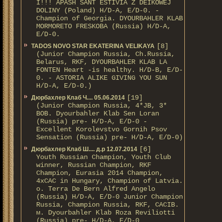
I!!! APASH SANT ESTIVIA Z DEIKOWEJ
DOLINY (Poland) H/D-A, E/D-0. -
Champion of Georgia. DYOURBAHLER KLAB
MORMORETO FRESKOBA (Russia) H/D-A,
E/D-0.
[8]
TADOS NOVO STAR EKATERINA VELIKAYA
(Junior Champion Russia, Ch.Russia,
Belarus, RKF, DYOURBAHLER KLAB LA
FONTEN Heart -is healthy. H/D-В, E/D-
0. - ASTORIA ALIKE GIVING YOU SUN
H/D-А, E/D-0.)
[19]
Дюрбахлер Клаб Ч.... 05.06.2014
(Junior Champion Russia, 4*JB, 3*
BOB. Dyourbahler Klab Sen Loran
(Russia) pre- H/D-A, E/D-0 -
Excellent Korolevstvo Gornih Psov
Sensation (Russia) pre- H/D-A, E/D-0)
[6]
Дюрбахлер Клаб Ш.... д.р 12.07.2014
Youth Russian Champion, Youth Club
winner, Russian Champion, RKF
Champion, Eurasia 2014 Champion,
4xCAC in Hungary, Champion of Latvia.
о. Terra De Bern Alfred Angelo
(Russia) H/D-A, E/D-0 Junior Champion
Russia, Champion Russia, RKF, CACIB.
м. Dyourbahler Klab Roza Reviliotti
(Russia) pre- H/D-A, E/D-0