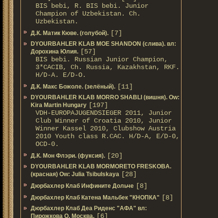
BIS bebi, R. BIS bebi. Junior
Champion of Uzbekistan. Ch.
Uzbekistan.
[7]
Д.К. Матик Кюве. (голубой).
DYOURBAHLER KLAB MOE SHANDON (слива). вл:
[57]
Дорохина Юлия.
BIS bebi. Russian Junior Champion,
3*САСIB, Ch. Russia, Kazakhstan, RKF.
Н/D-A. E/D-O.
[11]
Д.К. Макс Божоле. (зелёный).
DYOURBAHLER KLAB MORRO SHABLI (вишня). Ow:
[197]
Kira Martin Hungary
VDH-EUROPAJUGENDSIEGER 2011, Junior
Club Winner of Croatia 2010, Junior
Winner Kassel 2010, Clubshow Austria
2010 Youth class R.CAC. Н/D-A, E/D-0,
OCD-0.
[20]
Д.К. Мон Флэри. (фуксия).
DYOURBAHLER KLAB MORMORETO FRESKOBA.
[28]
(красная) Ow: Julia Tsibulskaya
[8]
Дюрбахлер Клаб Инфините Дольче
[8]
Дюрбахлер Клаб Катена Мальбек "КНОПКА"
Дюрбахлер Клаб Деа Риденс "АФА" вл:
[6]
Пирожкова О. Москва.