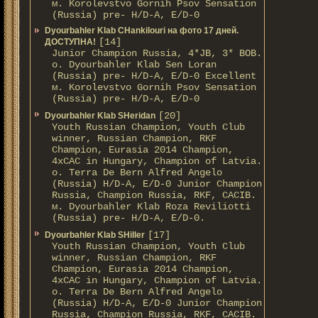
м. Korolevstvo Gornih Psov Sensation
(Russia) pre- H/D-A, E/D-0
Dyourbahler Klab CHankilouri на фото 17 дней.
[14]
ДОСТУПНА!
Junior Champion Russia, 4*JB, 3* BOB.
о. Dyourbahler Klab Sen Loran
(Russia) pre- H/D-A, E/D-0 Excellent
м. Korolevstvo Gornih Psov Sensation
(Russia) pre- H/D-A, E/D-0
[20]
Dyourbahler Klab SHeridan
Youth Russian Champion, Youth Club
winner, Russian Champion, RKF
Champion, Eurasia 2014 Champion,
4xCAC in Hungary, Champion of Latvia.
о. Terra De Bern Alfred Angelo
(Russia) H/D-A, E/D-0 Junior Champion
Russia, Champion Russia, RKF, CACIB.
м. Dyourbahler Klab Roza Reviliotti
(Russia) pre- H/D-A, E/D-0.
[17]
Dyourbahler Klab SHiller
Youth Russian Champion, Youth Club
winner, Russian Champion, RKF
Champion, Eurasia 2014 Champion,
4xCAC in Hungary, Champion of Latvia.
о. Terra De Bern Alfred Angelo
(Russia) H/D-A, E/D-0 Junior Champion
Russia, Champion Russia, RKF, CACIB.