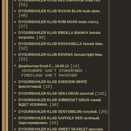
DYOURBAHLER KLAB RED EMPEROR male red.
[52]
DYOURBAHLER KLAB RUSAN BLAN male plum.
[48]
DYOURBAHLER KLAB ROM NUAR male cherry.
[37]
DYOURBAHLER KLAB RIBOLLA BIANKA famale
[49]
turquoise.
DYOURBAHLER KLAB ROSSANELLA famale blue.
[52]
DYOURBAHLER KLAB ROVENA famalel light blue.
[22]
[14]
Дюрбахлер Клаб C... 18.06.12
JOYEUROPE VAN'T STOKERYBOS -
FIREFLASH VAN'T PACHTHOF
DYOURBAHLER KLAB SVENSON WHITE
[15]
фиолетовый.
[132]
DYOURBAHLER KLAB SEN LORAN золотой
DYOURBAHLER KLAB SOMERSET SIDLIS синий.
[30]
ЖДЕТ ХОЗЯИНА.
[20]
DYOURBAHLER KLAB SENT-EMILON голубой.
DYOURBAHLER KLAB SAFFOLK RED зелёный.
[15]
Зарезервирован.
DYOURBAHLER KLAB SWEET SKARLET красная.