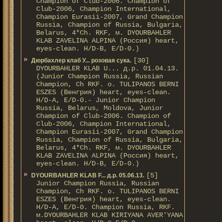
Champion of Club-2006. Champion of
Club-2006, Champion International,
Champion Eurasii-2007, Grand Champion
Russia, Champion of Russia, Bulgaria,
Belarus, 4*Ch. RKF, м. DYOURBAHLER
KLAB ZAVELINA ALPINA (Россия) heart,
eyes-clean. H/D-В, E/D-0.)
[30]
Дюрбахлер клаб У... розовая сука.
DYOURBAHLER KLAB U... д.р. 01.04.13.
(Junior Champion Russia, Russian
Champion, Ch RKF. о. TULIPANOS BERNI
ESZES (Венгрия) heart, eyes-clean.
H/D-A, E/D-0.- Junior Champion
Russia, Belarus, Moldova, Junior
Champion of Club-2006. Champion of
Club-2006, Champion International,
Champion Eurasii-2007, Grand Champion
Russia, Champion of Russia, Bulgaria,
Belarus, 4*Ch. RKF, м. DYOURBAHLER
KLAB ZAVELINA ALPINA (Россия) heart,
eyes-clean. H/D-В, E/D-0.)
[5]
DYOURBAHLER KLAB F... д.р. 05.06.13.
Junior Champion Russia, Russian
Champion, Ch RKF. о. TULIPANOS BERNI
ESZES (Венгрия) heart, eyes-clean.
H/D-A, E/D-0. Champion Russia, RKF.
м.DYOURBAHLER KLAB KIRIYANA AVER'YANA