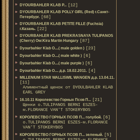
[12]
DYOURBAHLER KLAB P...
DYOURBAHLER KLAB POLLY GIRL (Red) г.Санкт-
[68]
Петербург.
DYOURBAHLER KLAB PETITE FILLE (Fuchsia)
[22]
г.Казань.
DYOURBAHLER KLAB PREKRASNAYA TULIPANOS
[87]
(Cherry) Ow:Kira Martin Hungary
[23]
Dyourbahler Klab O....( male golden )
[6]
Dyourbahler Klab O....( male white )
[6]
Dyourbahler Klab O....( male purple )
[4]
Dyourbahler Klab O.... д.р. 18.02.2011.
MILLENIUM STAR WALLISWIL WANGEN д.р. 13.04.11.
[11]
Алиментный щенок от DYOULBAHLER KLAB
EARL GREY
[21]
16.10.11 Королевство Горных Псов П...
Щенки о.TULIPANOS BERNI ESZES-
м.FLORANCE VAN'T STOKERYBOS
[6]
КОРОЛЕВСТВО ГОРНЫХ ПСОВ П... голубой.
о.TULIPANOS BERNI ESZES-м.FLORANCE
VAN'T STOKERYBOS
[5]
КОРОЛЕВСТВО ГОРНЫХ ПСОВ П... зеленый.
о.TULIPANOS BERNI ESZES-м.FLORANCE