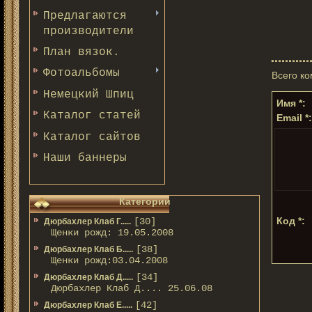
Предлагаются
производители
План вязок.
Фотоальбомы
Всего к
Немецкий Шпиц
Имя *:
Каталог статей
Email *:
Каталог сайтов
Наши баннеры
Категории
Код *:
[30]
Дюрбахлер Клаб Г.....
Щенки рожд: 19.05.2008
[38]
Дюрбахлер Клаб Б.....
Щенки рожд:03.04.2008
[34]
Дюрбахлер Клаб Д.....
Дюрбахлер Клаб Д.... 25.06.08
[42]
Дюрбахлер Клаб Е.....