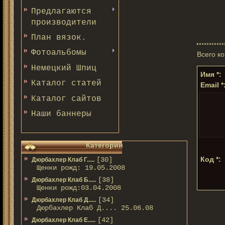
Предлагаются
производители
План вязок.
Фотоальбомы
Всего к
Немецкий Шпиц
Имя *:
Каталог статей
Email *
Каталог сайтов
Наши баннеры
Категории
Код *:
[30]
Дюрбахлер Клаб Г.....
Щенки рожд: 19.05.2008
[38]
Дюрбахлер Клаб Б.....
Щенки рожд:03.04.2008
[34]
Дюрбахлер Клаб Д.....
Дюрбахлер Клаб Д.... 25.06.08
[42]
Дюрбахлер Клаб Е.....