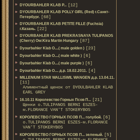
[12]
DYOURBAHLER KLAB P...
DYOURBAHLER KLAB POLLY GIRL (Red) г.Санкт-
[68]
Петербург.
DYOURBAHLER KLAB PETITE FILLE (Fuchsia)
[22]
г.Казань.
DYOURBAHLER KLAB PREKRASNAYA TULIPANOS
[87]
(Cherry) Ow:Kira Martin Hungary
[23]
Dyourbahler Klab O....( male golden )
[6]
Dyourbahler Klab O....( male white )
[6]
Dyourbahler Klab O....( male purple )
[4]
Dyourbahler Klab O.... д.р. 18.02.2011.
MILLENIUM STAR WALLISWIL WANGEN д.р. 13.04.11.
[11]
Алиментный щенок от DYOULBAHLER KLAB
EARL GREY
[21]
16.10.11 Королевство Горных Псов П...
Щенки о.TULIPANOS BERNI ESZES-
м.FLORANCE VAN'T STOKERYBOS
[6]
КОРОЛЕВСТВО ГОРНЫХ ПСОВ П... голубой.
о.TULIPANOS BERNI ESZES-м.FLORANCE
VAN'T STOKERYBOS
[5]
КОРОЛЕВСТВО ГОРНЫХ ПСОВ П... зеленый.
о.TULIPANOS BERNI ESZES-м.FLORANCE