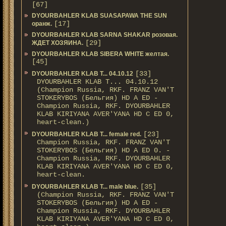
[67]
DYOURBAHLER KLAB SUASAPAWA THE SUN
[17]
оранж.
DYOURBAHLER KLAB SARNA SHAKAR розовая.
[29]
ЖДЕТ ХОЗЯИНА.
DYOURBAHLER KLAB SIBERA WHITE желтая.
[45]
[33]
DYOURBAHLER KLAB T... 04.10.12
DYOURBAHLER KLAB T... 04.10.12
(Champion Russia, RKF. FRANZ VAN'T
STOKERYBOS (Бельгия) HD А ED -
Champion Russia, RKF. DYOURBAHLER
KLAB KIRIYANA AVER'YANA HD С ED 0,
heart-clean.)
[23]
DYOURBAHLER KLAB T... female red.
Champion Russia, RKF. FRANZ VAN'T
STOKERYBOS (Бельгия) HD А ED 0. -
Champion Russia, RKF. DYOURBAHLER
KLAB KIRIYANA AVER'YANA HD С ED 0,
heart-clean.
[35]
DYOURBAHLER KLAB T... male blue.
(Champion Russia, RKF. FRANZ VAN'T
STOKERYBOS (Бельгия) HD А ED -
Champion Russia, RKF. DYOURBAHLER
KLAB KIRIYANA AVER'YANA HD С ED 0,