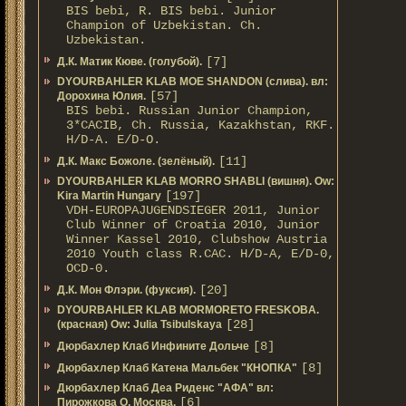
BIS bebi, R. BIS bebi. Junior
Champion of Uzbekistan. Ch.
Uzbekistan.
[7]
Д.К. Матик Кюве. (голубой).
DYOURBAHLER KLAB MOE SHANDON (слива). вл:
[57]
Дорохина Юлия.
BIS bebi. Russian Junior Champion,
3*САСIB, Ch. Russia, Kazakhstan, RKF.
Н/D-A. E/D-O.
[11]
Д.К. Макс Божоле. (зелёный).
DYOURBAHLER KLAB MORRO SHABLI (вишня). Ow:
[197]
Kira Martin Hungary
VDH-EUROPAJUGENDSIEGER 2011, Junior
Club Winner of Croatia 2010, Junior
Winner Kassel 2010, Clubshow Austria
2010 Youth class R.CAC. Н/D-A, E/D-0,
OCD-0.
[20]
Д.К. Мон Флэри. (фуксия).
DYOURBAHLER KLAB MORMORETO FRESKOBA.
[28]
(красная) Ow: Julia Tsibulskaya
[8]
Дюрбахлер Клаб Инфините Дольче
[8]
Дюрбахлер Клаб Катена Мальбек "КНОПКА"
Дюрбахлер Клаб Деа Риденс "АФА" вл:
[6]
Пирожкова О. Москва.