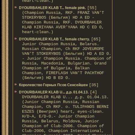
heart-clean.)
[55]
DYOURBAHLER KLAB T... female pink.
(Champion Russia, RKF. FRANZ VAN'T
STOKERYBOS (Бельгия) HD А ED -
Champion Russia, RKF. DYOURBAHLER
KLAB KIRIYANA AVER'YANA HD С ED 0,
heart-clean.)
[65]
DYOURBAHLER KLAB T... female cherry.
Junior Champion Russia, Belarus.
Russian Champion, Ch RKF JOYEUROPE
VAN'T STOKERYBOS (Бельгия) HD А ED 0.
- Junior Champion Russia. Champion of
Russia, Macedonia, Bulgarian. Grand
Champion of Bulgaria, Balkan
Champion, FIREFLASH VAN'T PACHTHOF
(Бельгия) HD B ED 0.
[35]
Королевство Горных Псов Сенсейшен
[4]
DYOURBAHLER KLAB U... д.р. 01.04.13.
DYOURBAHLER KLAB U... д.р. 01.04.13.
(Junior Champion Russia, Russian
Champion, Ch RKF. о. TULIPANOS BERNI
ESZES (Венгрия) heart, eyes-clean.
H/D-A, E/D-0.- Junior Champion
Russia, Belarus, Moldova, Junior
Champion of Club-2006. Champion of
Club-2006, Champion International,