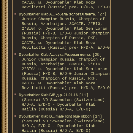
CACIB. м. Dyourbahler Klab Roza
Reviliotti (Russia) pre- H/D-A, E/D-0
[27]
Dyourbahler Klab A... кобель Золотая лента.
Junior Champion Russia, Champion of
Russia, Azerbaijan. 3CACIB, 2*BIG,
2*BIG! о. Dyourbahler Klab Sen Loran
(Russia) H/D-B, E/D-0 Junior Champion
Russia, Champion of Russia, RKF,
CACIB. м. Dyourbahler Klab Roza
Reviliotti (Russia) pre- H/D-A, E/D-0
[25]
Dyourbahler Klab A... сука Розовая лента.
Junior Champion Russia, Champion of
Russia, Azerbaijan. 3CACIB, 2*BIG,
2*BIG! о. Dyourbahler Klab Sen Loran
(Russia) H/D-B, E/D-0 Junior Champion
Russia, Champion of Russia, RKF,
CACIB. м. Dyourbahler Klab Roza
Reviliotti (Russia) pre- H/D-A, E/D-0
[11]
Dyourbahler Klab Б/B д.р. 21.01.16
(Samurai VD Scwendlen (Switzerland)
H/D-A, E/D-0 - Dyourbahler Klab
Hailin (Russia) H/D-A, E/D-0)
[14]
Dyourbahler Klab B... male light blue ribbon
(Samurai VD Scwendlen (Switzerland)
H/D-A, E/D-0 - Dyourbahler Klab
Hailin (Russia) H/D-A, E/D-0)