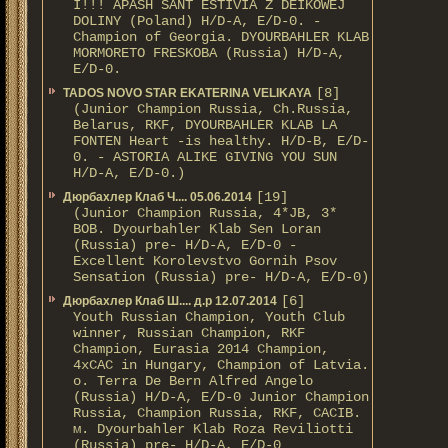
I!!! APASH SANT ESTIVIA Z DEIKOWEJ
DOLINY (Poland) H/D-A, E/D-0. -
Champion of Georgia. DYOURBAHLER KLAB
MORMORETO FRESKOBA (Russia) H/D-A,
E/D-0.
[8]
TADOS NOVO STAR EKATERINA VELIKAYA
(Junior Champion Russia, Ch.Russia,
Belarus, RKF, DYOURBAHLER KLAB LA
FONTEN Heart -is healthy. H/D-В, E/D-
0. - ASTORIA ALIKE GIVING YOU SUN
H/D-А, E/D-0.)
[19]
Дюрбахлер Клаб Ч.... 05.06.2014
(Junior Champion Russia, 4*JB, 3*
BOB. Dyourbahler Klab Sen Loran
(Russia) pre- H/D-A, E/D-0 -
Excellent Korolevstvo Gornih Psov
Sensation (Russia) pre- H/D-A, E/D-0)
[6]
Дюрбахлер Клаб Ш.... д.р 12.07.2014
Youth Russian Champion, Youth Club
winner, Russian Champion, RKF
Champion, Eurasia 2014 Champion,
4xCAC in Hungary, Champion of Latvia.
о. Terra De Bern Alfred Angelo
(Russia) H/D-A, E/D-0 Junior Champion
Russia, Champion Russia, RKF, CACIB.
м. Dyourbahler Klab Roza Reviliotti
(Russia) pre- H/D-A, E/D-0