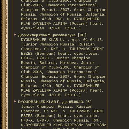
Champion of Club-2006. Champion of
Club-2006, Champion International,
Champion Eurasii-2007, Grand Champion
Russia, Champion of Russia, Bulgaria,
Belarus, 4*Ch. RKF, м. DYOURBAHLER
KLAB ZAVELINA ALPINA (Россия) heart,
eyes-clean. H/D-В, E/D-0.)
[30]
Дюрбахлер клаб У... розовая сука.
DYOURBAHLER KLAB U... д.р. 01.04.13.
(Junior Champion Russia, Russian
Champion, Ch RKF. о. TULIPANOS BERNI
ESZES (Венгрия) heart, eyes-clean.
H/D-A, E/D-0.- Junior Champion
Russia, Belarus, Moldova, Junior
Champion of Club-2006. Champion of
Club-2006, Champion International,
Champion Eurasii-2007, Grand Champion
Russia, Champion of Russia, Bulgaria,
Belarus, 4*Ch. RKF, м. DYOURBAHLER
KLAB ZAVELINA ALPINA (Россия) heart,
eyes-clean. H/D-В, E/D-0.)
[5]
DYOURBAHLER KLAB F... д.р. 05.06.13.
Junior Champion Russia, Russian
Champion, Ch RKF. о. TULIPANOS BERNI
ESZES (Венгрия) heart, eyes-clean.
H/D-A, E/D-0. Champion Russia, RKF.
м.DYOURBAHLER KLAB KIRIYANA AVER'YANA