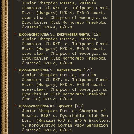
Junior Champion Russia, Russian
Champion, Ch RKF. о. Tulipanos Berni
Eszes (Hungary) H/D-A, E/D-0 heart,
eyes-clean. Champion of Gоeorgia. м.
Dyourbahler Klab Mormoreto Freskoba
(Russia) H/D-А, E/D-0
[12]
Дюрбахдер Клаб Э.... коричневая лента.
Junior Champion Russia, Russian
Champion, Ch RKF. о. Tulipanos Berni
Eszes (Hungary) H/D-A, E/D-0 heart,
eyes-clean. Champion of Gоeorgia. м.
Dyourbahler Klab Mormoreto Freskoba
(Russia) H/D-А, E/D-0
[61]
Дюрбахдер Клаб Э.... черная лента.
Junior Champion Russia, Russian
Champion, Ch RKF. о. Tulipanos Berni
Eszes (Hungary) H/D-A, E/D-0 heart,
eyes-clean. Champion of Gоeorgia. м.
Dyourbahler Klab Mormoreto Freskoba
(Russia) H/D-А, E/D-0
[28]
Дюрбахлер Клаб Ю..... фуксия.
Junior Champion Russia, Champion of
Russia, BIG! о. Dyourbahler Klab Sen
Loran (Russia) H/D-B, E/D-0 Excellent
м. Korolevstvo Gornih Psov Sensation
(Russia) H/D-A, E/D-1