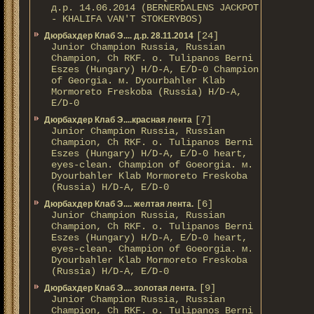
д.р. 14.06.2014 (BERNERDALENS JACKPOT
- KHALIFA VAN'T STOKERYBOS)
[24]
Дюрбахдер Клаб Э.... д.р. 28.11.2014
Junior Champion Russia, Russian
Champion, Ch RKF. о. Tulipanos Berni
Eszes (Hungary) H/D-A, E/D-0 Champion
of Georgia. м. Dyourbahler Klab
Mormoreto Freskoba (Russia) H/D-A,
E/D-0
[7]
Дюрбахдер Клаб Э....красная лента
Junior Champion Russia, Russian
Champion, Ch RKF. о. Tulipanos Berni
Eszes (Hungary) H/D-A, E/D-0 heart,
eyes-clean. Champion of Gоeorgia. м.
Dyourbahler Klab Mormoreto Freskoba
(Russia) H/D-А, E/D-0
[6]
Дюрбахдер Клаб Э.... желтая лента.
Junior Champion Russia, Russian
Champion, Ch RKF. о. Tulipanos Berni
Eszes (Hungary) H/D-A, E/D-0 heart,
eyes-clean. Champion of Gоeorgia. м.
Dyourbahler Klab Mormoreto Freskoba
(Russia) H/D-А, E/D-0
[9]
Дюрбахдер Клаб Э.... золотая лента.
Junior Champion Russia, Russian
Champion, Ch RKF. о. Tulipanos Berni