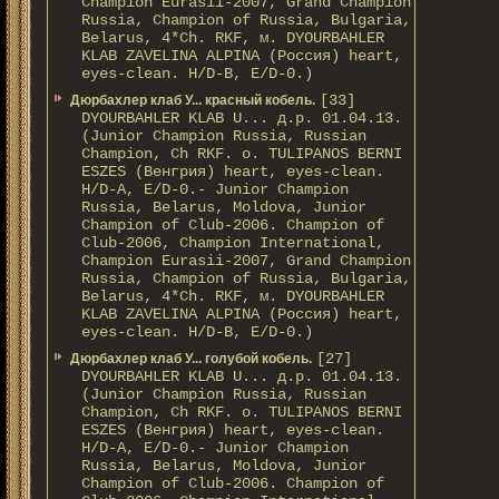
Champion Eurasii-2007, Grand Champion
Russia, Champion of Russia, Bulgaria,
Belarus, 4*Ch. RKF, м. DYOURBAHLER
KLAB ZAVELINA ALPINA (Россия) heart,
eyes-clean. H/D-В, E/D-0.)
[33]
Дюрбахлер клаб У... красный кобель.
DYOURBAHLER KLAB U... д.р. 01.04.13.
(Junior Champion Russia, Russian
Champion, Ch RKF. о. TULIPANOS BERNI
ESZES (Венгрия) heart, eyes-clean.
H/D-A, E/D-0.- Junior Champion
Russia, Belarus, Moldova, Junior
Champion of Club-2006. Champion of
Club-2006, Champion International,
Champion Eurasii-2007, Grand Champion
Russia, Champion of Russia, Bulgaria,
Belarus, 4*Ch. RKF, м. DYOURBAHLER
KLAB ZAVELINA ALPINA (Россия) heart,
eyes-clean. H/D-В, E/D-0.)
[27]
Дюрбахлер клаб У... голубой кобель.
DYOURBAHLER KLAB U... д.р. 01.04.13.
(Junior Champion Russia, Russian
Champion, Ch RKF. о. TULIPANOS BERNI
ESZES (Венгрия) heart, eyes-clean.
H/D-A, E/D-0.- Junior Champion
Russia, Belarus, Moldova, Junior
Champion of Club-2006. Champion of