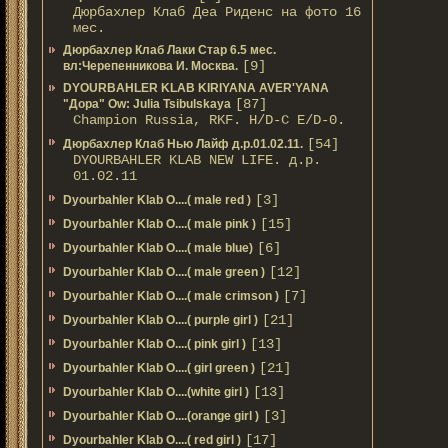
Дюрбахлер Клаб Деа Риденс на фото 16
мес.
Дюрбахлер Клаб Лаки Стар 6.5 мес.
[9]
вл:Черепенникова И. Москва.
DYOURBAHLER KLAB KIRIYANA AVER'YANA
[87]
"Дора" Ow: Julia Tsibulskaya
Champion Russia, RKF. H/D-С E/D-0.
[54]
Дюрбахлер Клаб Нью Лайф д.р.01.02.11.
DYOURBAHLER KLAB NEW LIFE. д.р.
01.02.11
[3]
Dyourbahler Klab O....( male red )
[15]
Dyourbahler Klab O....( male pink )
[6]
Dyourbahler Klab O....( male blue)
[12]
Dyourbahler Klab O....( male green )
[7]
Dyourbahler Klab O....( male crimson )
[21]
Dyourbahler Klab O....( purple girl )
[13]
Dyourbahler Klab O....( pink girl )
[21]
Dyourbahler Klab O....( girl green )
[13]
Dyourbahler Klab O....(white girl )
[3]
Dyourbahler Klab O....(orange girl )
[17]
Dyourbahler Klab O....( red girl )