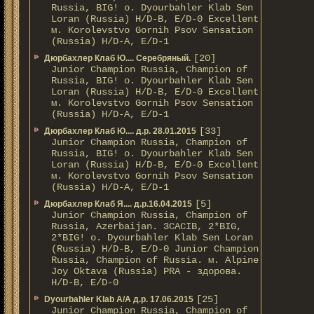
Russia, BIG! о. Dyourbahler Klab Sen
Loran (Russia) H/D-B, E/D-0 Excellent
м. Korolevstvo Gornih Psov Sensation
(Russia) H/D-A, E/D-1
[20]
Дюрбахлер Клаб Ю.... Серебряный.
Junior Champion Russia, Champion of
Russia, BIG! о. Dyourbahler Klab Sen
Loran (Russia) H/D-B, E/D-0 Excellent
м. Korolevstvo Gornih Psov Sensation
(Russia) H/D-A, E/D-1
[33]
Дюрбахлер Клаб Ю.... д.р. 28.01.2015
Junior Champion Russia, Champion of
Russia, BIG! о. Dyourbahler Klab Sen
Loran (Russia) H/D-B, E/D-0 Excellent
м. Korolevstvo Gornih Psov Sensation
(Russia) H/D-A, E/D-1
[5]
Дюрбахлер Клаб Я.... д.р.16.04.2015
Junior Champion Russia, Champion of
Russia, Azerbaijan. 3CACIB, 2*BIG,
2*BIG! о. Dyourbahler Klab Sen Loran
(Russia) H/D-B, E/D-0 Junior Champion
Russia, Champion of Russia. м. Alpine
Joy Oktava (Russia) PRA - здорова.
H/D-B, E/D-0
[25]
Dyourbahler Klab A/А д.р. 17.06.2015
Junior Champion Russia, Champion of