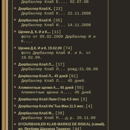
Дюрбахлер Клаб Е.... 02.07.08
[22]
Дюрбахлер Клаб К..
Дюрбахлер Клаб К... 22.11.2008
[35]
Дюрбахлер Клаб И.
Дюрбахлер Клаб И... 14.11.2008
[11]
Щенки Д. К. И и К....
фото от 05.02.2009 Дюрбахлер И и
К....
[74]
Щенки Д.К. И и К. 19.02.09
фото Дюрбахлер Клаб И. и К. от
19.02.09.
[17]
Дюрбахлер Клаб Л....
Дюрбахлер Клаб Л... рожд:21.06.09
[61]
Дюрбахлер Клаб Л... 45 дней
Дюрбахлер Клаб Л... 45 дней.
[55]
Алиментные щенки А.... 45 дней
Алиментные щенки А.... 45 дней
[3]
Дюрбахлер Клаб Лаки Стар 4.5 мес
[4]
Дюрбахлер Клаб Ив`Тье-Ман 11.5 мес.
[29]
Дюрбахлер Клаб М...
Дюрбахлер Клаб М...д.р. 20.11.09
DYOURBAHLER KLAB MARKIZ DE RISKAL (синий).
[44]
вл. Якубова Шахноза Ташкент.