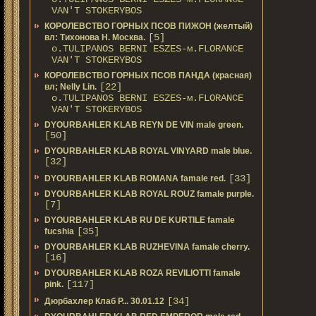
VAN'T STOKERYBOS
КОРОЛЕВСТВО ГОРНЫХ ПСОВ ПИЖОН (желтый)
[5]
вл: Тихонова Н. Москва.
о.TULIPANOS BERNI ESZES-м.FLORANCE
VAN'T STOKERYBOS
КОРОЛЕВСТВО ГОРНЫХ ПСОВ ПАНДА (красная)
[22]
вл; Nelly Lin.
о.TULIPANOS BERNI ESZES-м.FLORANCE
VAN'T STOKERYBOS
DYOURBAHLER KLAB REYN DE VIN male green.
[50]
DYOURBAHLER KLAB ROYAL VINYARD male blue.
[32]
[33]
DYOURBAHLER KLAB ROMANA famale red.
DYOURBAHLER KLAB ROYAL ROUZ famale purple.
[7]
DYOURBAHLER KLAB RU DE KURTILE famale
[35]
fucshia
DYOURBAHLER KLAB RUZHEVINA famale cherry.
[16]
DYOURBAHLER KLAB ROZA REVILIOTTI famale
[117]
pink.
[34]
Дюрбахлер Клаб Р... 30.01.12