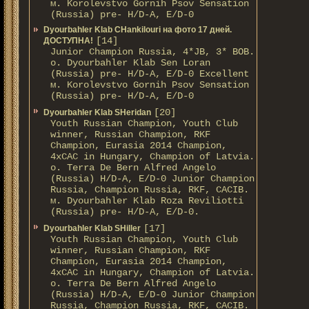
м. Korolevstvo Gornih Psov Sensation
(Russia) pre- H/D-A, E/D-0
Dyourbahler Klab CHankilouri на фото 17 дней.
[14]
ДОСТУПНА!
Junior Champion Russia, 4*JB, 3* BOB.
о. Dyourbahler Klab Sen Loran
(Russia) pre- H/D-A, E/D-0 Excellent
м. Korolevstvo Gornih Psov Sensation
(Russia) pre- H/D-A, E/D-0
[20]
Dyourbahler Klab SHeridan
Youth Russian Champion, Youth Club
winner, Russian Champion, RKF
Champion, Eurasia 2014 Champion,
4xCAC in Hungary, Champion of Latvia.
о. Terra De Bern Alfred Angelo
(Russia) H/D-A, E/D-0 Junior Champion
Russia, Champion Russia, RKF, CACIB.
м. Dyourbahler Klab Roza Reviliotti
(Russia) pre- H/D-A, E/D-0.
[17]
Dyourbahler Klab SHiller
Youth Russian Champion, Youth Club
winner, Russian Champion, RKF
Champion, Eurasia 2014 Champion,
4xCAC in Hungary, Champion of Latvia.
о. Terra De Bern Alfred Angelo
(Russia) H/D-A, E/D-0 Junior Champion
Russia, Champion Russia, RKF, CACIB.