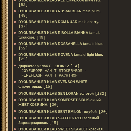
DYOURBAHLER KLAB RED EMPEROR male red.
[52]
DYOURBAHLER KLAB RUSAN BLAN male plum.
[48]
DYOURBAHLER KLAB ROM NUAR male cherry.
[37]
DYOURBAHLER KLAB RIBOLLA BIANKA famale
[49]
turquoise.
DYOURBAHLER KLAB ROSSANELLA famale blue.
[52]
DYOURBAHLER KLAB ROVENA famalel light blue.
[22]
[14]
Дюрбахлер Клаб C... 18.06.12
JOYEUROPE VAN'T STOKERYBOS -
FIREFLASH VAN'T PACHTHOF
DYOURBAHLER KLAB SVENSON WHITE
[15]
фиолетовый.
[132]
DYOURBAHLER KLAB SEN LORAN золотой
DYOURBAHLER KLAB SOMERSET SIDLIS синий.
[30]
ЖДЕТ ХОЗЯИНА.
[20]
DYOURBAHLER KLAB SENT-EMILON голубой.
DYOURBAHLER KLAB SAFFOLK RED зелёный.
[15]
Зарезервирован.
DYOURBAHLER KLAB SWEET SKARLET красная.