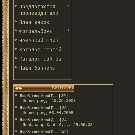
Предлагаются
производители
План вязок.
Фотоальбомы
Немецкий Шпиц
Каталог статей
Каталог сайтов
Наши баннеры
Категории
[30]
Дюрбахлер Клаб Г.....
Щенки рожд: 19.05.2008
[38]
Дюрбахлер Клаб Б.....
Щенки рожд:03.04.2008
[34]
Дюрбахлер Клаб Д.....
Дюрбахлер Клаб Д.... 25.06.08
[42]
Дюрбахлер Клаб Е.....