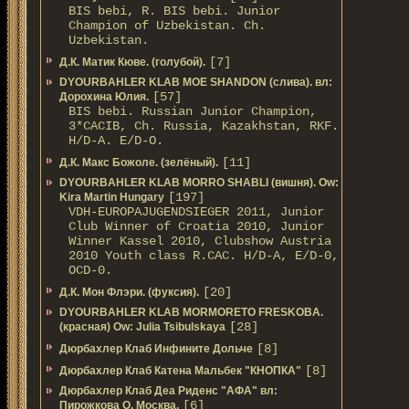
BIS bebi, R. BIS bebi. Junior
Champion of Uzbekistan. Ch.
Uzbekistan.
[7]
Д.К. Матик Кюве. (голубой).
DYOURBAHLER KLAB MOE SHANDON (слива). вл:
[57]
Дорохина Юлия.
BIS bebi. Russian Junior Champion,
3*САСIB, Ch. Russia, Kazakhstan, RKF.
Н/D-A. E/D-O.
[11]
Д.К. Макс Божоле. (зелёный).
DYOURBAHLER KLAB MORRO SHABLI (вишня). Ow:
[197]
Kira Martin Hungary
VDH-EUROPAJUGENDSIEGER 2011, Junior
Club Winner of Croatia 2010, Junior
Winner Kassel 2010, Clubshow Austria
2010 Youth class R.CAC. Н/D-A, E/D-0,
OCD-0.
[20]
Д.К. Мон Флэри. (фуксия).
DYOURBAHLER KLAB MORMORETO FRESKOBA.
[28]
(красная) Ow: Julia Tsibulskaya
[8]
Дюрбахлер Клаб Инфините Дольче
[8]
Дюрбахлер Клаб Катена Мальбек "КНОПКА"
Дюрбахлер Клаб Деа Риденс "АФА" вл:
[6]
Пирожкова О. Москва.