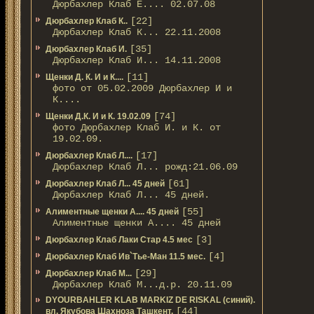
Дюрбахлер Клаб Е.... 02.07.08
[22]
Дюрбахлер Клаб К..
Дюрбахлер Клаб К... 22.11.2008
[35]
Дюрбахлер Клаб И.
Дюрбахлер Клаб И... 14.11.2008
[11]
Щенки Д. К. И и К....
фото от 05.02.2009 Дюрбахлер И и
К....
[74]
Щенки Д.К. И и К. 19.02.09
фото Дюрбахлер Клаб И. и К. от
19.02.09.
[17]
Дюрбахлер Клаб Л....
Дюрбахлер Клаб Л... рожд:21.06.09
[61]
Дюрбахлер Клаб Л... 45 дней
Дюрбахлер Клаб Л... 45 дней.
[55]
Алиментные щенки А.... 45 дней
Алиментные щенки А.... 45 дней
[3]
Дюрбахлер Клаб Лаки Стар 4.5 мес
[4]
Дюрбахлер Клаб Ив`Тье-Ман 11.5 мес.
[29]
Дюрбахлер Клаб М...
Дюрбахлер Клаб М...д.р. 20.11.09
DYOURBAHLER KLAB MARKIZ DE RISKAL (синий).
[44]
вл. Якубова Шахноза Ташкент.