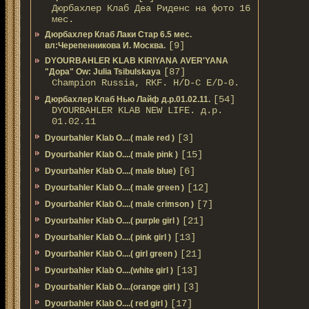
Дюрбахлер Клаб Деа Риденс на фото 16
мес.
Дюрбахлер Клаб Лаки Стар 6.5 мес.
[9]
вл:Черепенникова И. Москва.
DYOURBAHLER KLAB KIRIYANA AVER'YANA
[87]
"Дора" Ow: Julia Tsibulskaya
Champion Russia, RKF. H/D-С E/D-0.
[54]
Дюрбахлер Клаб Нью Лайф д.р.01.02.11.
DYOURBAHLER KLAB NEW LIFE. д.р.
01.02.11
[3]
Dyourbahler Klab O....( male red )
[15]
Dyourbahler Klab O....( male pink )
[6]
Dyourbahler Klab O....( male blue)
[12]
Dyourbahler Klab O....( male green )
[7]
Dyourbahler Klab O....( male crimson )
[21]
Dyourbahler Klab O....( purple girl )
[13]
Dyourbahler Klab O....( pink girl )
[21]
Dyourbahler Klab O....( girl green )
[13]
Dyourbahler Klab O....(white girl )
[3]
Dyourbahler Klab O....(orange girl )
[17]
Dyourbahler Klab O....( red girl )