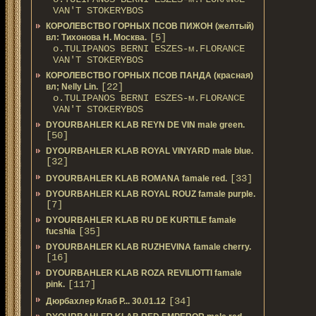
VAN'T STOKERYBOS
КОРОЛЕВСТВО ГОРНЫХ ПСОВ ПИЖОН (желтый)
[5]
вл: Тихонова Н. Москва.
о.TULIPANOS BERNI ESZES-м.FLORANCE
VAN'T STOKERYBOS
КОРОЛЕВСТВО ГОРНЫХ ПСОВ ПАНДА (красная)
[22]
вл; Nelly Lin.
о.TULIPANOS BERNI ESZES-м.FLORANCE
VAN'T STOKERYBOS
DYOURBAHLER KLAB REYN DE VIN male green.
[50]
DYOURBAHLER KLAB ROYAL VINYARD male blue.
[32]
[33]
DYOURBAHLER KLAB ROMANA famale red.
DYOURBAHLER KLAB ROYAL ROUZ famale purple.
[7]
DYOURBAHLER KLAB RU DE KURTILE famale
[35]
fucshia
DYOURBAHLER KLAB RUZHEVINA famale cherry.
[16]
DYOURBAHLER KLAB ROZA REVILIOTTI famale
[117]
pink.
[34]
Дюрбахлер Клаб Р... 30.01.12