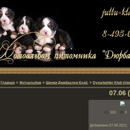
»
»
»
Главная
Фотоальбом
Щенки Дюрбахлер Клаб.
Dyourbahler Klab Univ
07.06 (
531
0
В реальном раз
Добавлено
07.06.2021
192.6Kb