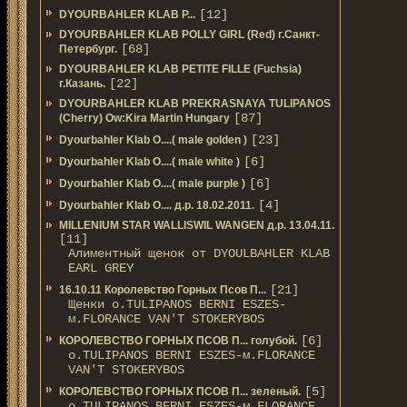
[12]
DYOURBAHLER KLAB P...
DYOURBAHLER KLAB POLLY GIRL (Red) г.Санкт-
[68]
Петербург.
DYOURBAHLER KLAB PETITE FILLE (Fuchsia)
[22]
г.Казань.
DYOURBAHLER KLAB PREKRASNAYA TULIPANOS
[87]
(Cherry) Ow:Kira Martin Hungary
[23]
Dyourbahler Klab O....( male golden )
[6]
Dyourbahler Klab O....( male white )
[6]
Dyourbahler Klab O....( male purple )
[4]
Dyourbahler Klab O.... д.р. 18.02.2011.
MILLENIUM STAR WALLISWIL WANGEN д.р. 13.04.11.
[11]
Алиментный щенок от DYOULBAHLER KLAB
EARL GREY
[21]
16.10.11 Королевство Горных Псов П...
Щенки о.TULIPANOS BERNI ESZES-
м.FLORANCE VAN'T STOKERYBOS
[6]
КОРОЛЕВСТВО ГОРНЫХ ПСОВ П... голубой.
о.TULIPANOS BERNI ESZES-м.FLORANCE
VAN'T STOKERYBOS
[5]
КОРОЛЕВСТВО ГОРНЫХ ПСОВ П... зеленый.
о.TULIPANOS BERNI ESZES-м.FLORANCE