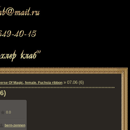
» 07.06 (6)
erse Of Magic, female. Fuchsia ribbon
6)
0.0
мере
800x534
/
bern-zennen