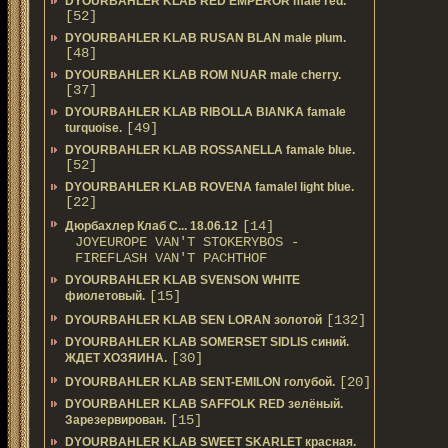
DYOURBAHLER KLAB RED EMPEROR male red.
[52]
DYOURBAHLER KLAB RUSAN BLAN male plum.
[48]
DYOURBAHLER KLAB ROM NUAR male cherry.
[37]
DYOURBAHLER KLAB RIBOLLA BIANKA famale
[49]
turquoise.
DYOURBAHLER KLAB ROSSANELLA famale blue.
[52]
DYOURBAHLER KLAB ROVENA famalel light blue.
[22]
[14]
Дюрбахлер Клаб C... 18.06.12
JOYEUROPE VAN'T STOKERYBOS -
FIREFLASH VAN'T PACHTHOF
DYOURBAHLER KLAB SVENSON WHITE
[15]
фиолетовый.
[132]
DYOURBAHLER KLAB SEN LORAN золотой
DYOURBAHLER KLAB SOMERSET SIDLIS синий.
[30]
ЖДЕТ ХОЗЯИНА.
[20]
DYOURBAHLER KLAB SENT-EMILON голубой.
DYOURBAHLER KLAB SAFFOLK RED зелёный.
[15]
Зарезервирован.
DYOURBAHLER KLAB SWEET SKARLET красная.